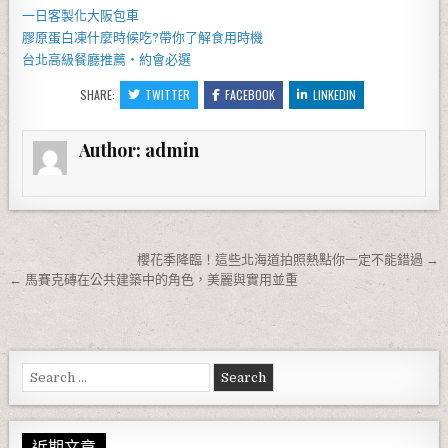
一日客製化
大阪包車
膠原蛋白凍
什麼時候吃?帶你了解食用時機
台北高級餐廳
推薦・約會必選
SHARE:
TWITTER
FACEBOOK
LINKEDIN
Author:
admin
文章導覽
櫻花季降臨！這些北海道拍照熱點你一定不能錯過 →
← 馬賽克磚在公共建築中的角色，美麗與實用並重
Search for:
近期文章