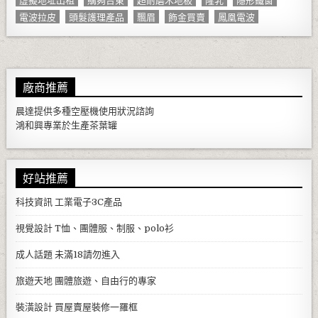
電波拉皮
頭髮護理產品
飄眉
飾金買賣
鳳凰電波
廠商推薦
晨達提供多種
空壓機
使用狀況諮詢
鴻和興專業於生產
茶葉罐
好站推薦
科技資訊
工業電子3C產品
視覺設計
T恤、團體服、制服、polo衫
成人話題
未滿18請勿進入
旅遊天地
團體旅遊、自由行的專家
裝潢設計
買屋賣屋裝修一羅框