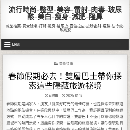
Skip to content
流行時尚-整型-美容-雷射-肉毒-玻尿
酸-美白-瘦身-減肥-隆鼻
威塑推薦-真空除毛-打鼾-狐臭-雙眼皮-音波拉皮-皮秒雷射-瘦臉-法令紋-
晶亮瓷
MENU
POSTED IN
美食情報
春節假期必去！雙層巴士帶你探
索這些隱藏旅遊祕境
AUTHOR:
PUBLISHED DATE:
ADMIN
2025-01-17
春節假期是與家人、朋友共度美好時光的最佳時機，也是探索未知旅遊
地點的絕佳機會。在這段假期中，雙層巴士作為一種舒適且便利的旅遊
方式，無疑成為了許多人心目中的首選。雙層巴士不僅可以讓你輕鬆遊
覽城市的熱門景點，還能帶你探索一些隱藏的旅遊祕境，讓你發現別具
一格的美麗角落。以下是幾個春節假期必去的隱藏旅遊祕境，雙層巴士