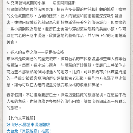
6. 充滿藝術氛圍的小鎮——法國阿爾薩斯
阿爾薩斯地區位於法國東部，擁有許多美麗的村莊和壯觀的城堡。這裡
的文化氛圍濃厚，古老的建築、迷人的街道和藝術氛圍深深吸引著遊
客。雖然阿爾薩斯的科爾馬和斯特拉斯堡是著名的旅遊城市，但周邊的
一些小鎮則較為隱秘。雙層巴士會帶你穿越這些隱藏的美麗小鎮，你可
以在古老的石巷中漫遊，欣賞當地的藝術作品，並品味正宗的阿爾薩斯
美食。
7. 迷人的古堡之旅——捷克布拉格
布拉格是歐洲著名的歷史城市，擁有著名的布拉格城堡和查理大橋等著
名景點。然而，這座城市還有一些隱藏的奇妙景點，雙層巴士將帶你走
訪這些不那麼熱鬧但同樣迷人的地方。比如，可以參觀布拉格城堡周邊
的一些較少被遊客發現的歷史建築和古老街道。這些地方充滿了歷史氣
息，讓你可以在古老的城堡旁感受布拉格的浪漫和神秘。
春節假期，不妨搭乘雙層巴士，探索這些隱藏的旅遊祕境。在這些不為
人知的角落，你將收穫更多獨特的旅行回憶，讓這次假期成為一段難忘
的旅程。
【其他文章推薦】
好山好水,
露營車
漫遊體驗
大台北「
景觀餐廳
」推薦！