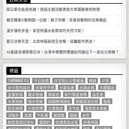
搭公車也能很有趣！透過主題活動激發大眾運輸使用熱情
貓空纜車X動物園一日遊：親子同樂、茶香與動物的完美邂逅
漫步瀑布步道，享受飛瀑水氣帶來的天然冷氣！
夏日涼爽天堂：北部林蔭秘境全攻略，逃離都市熱浪！
AI基建浪潮席捲亞洲！台灣半導體供應鏈如何搶佔下一波兆元商機？
標籤
THERMAGE FLX
今日金價
住宅用火災警報器
佛具
印章
台中室內設計
台東伴手禮
台東名產
台東必買
大圖輸出
宜蘭民宿
實木地板
微晶瓷
新竹婚宴會館
晶亮瓷
木質地板
柚木地板
桃園機場接送
桃園音波拉提
植髮
民生頭條
沙發修理
沙發換皮
法令紋
海島型木地板
消脂針
淚溝
牛軋糖
玻尿酸
瘦臉
皮秒
租營業登記地址
童顏針
結婚黃金出租
肉毒桿菌
虛擬地址出租
購夠台東
超耐磨木地板
隆乳
隱形鐵窗