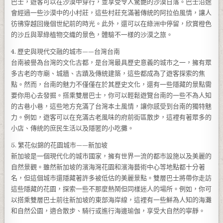
巴士，遊客可以在沙漠中穿行，並享受令人驚艷的沙漠日落。巴士沿途
會經過一些沙漠中的小村莊，這些村莊充滿著傳統的阿拉伯風情，讓人
彷彿穿越回幾個世紀前的時光。此外，還可以在綠洲中停留，欣賞橙色
的沙丘與翠綠植物交織的景色，體驗不一樣的沙漠之旅。
4. 歷史與現代交融的城市——台灣台南
台南被譽為台灣的文化古都，是台灣最具歷史意義的城市之一，擁有眾
多古老的寺廟、城牆、古蹟及傳統建築，這些都成為了遊客探索的焦
點。然而，台南的魅力不僅僅在於其歷史文化，還有一些隱藏的景點需
要你用心去發掘。搭乘雙層巴士，你可以輕鬆遊覽台南的一些不為人知
的古巷小巷，這些地方充滿了台灣本土風情，讓你感受到台南的獨特魅
力。例如，遊客可以在充滿古老風味的府前街區散步，這裡有著眾多的
小店、傳統的庶民生活以及隱匿的小吃攤。
5. 繁花似錦的花園城市——新加坡
新加坡是一個現代化的城市國家，擁有世界一流的都市設施以及美麗的
自然景觀。雖然新加坡的濱海灣花園和濱海藝術中心等地點都十分著
名，但這個城市還隱藏著許多被低估的美麗景點。雙層巴士將帶你走訪
這些隱藏的花園，探索一些不那麼熱鬧但同樣迷人的場所。例如，你可
以搭乘雙層巴士前往新加坡的東部海岸線，這裡有一些鮮為人知的海灘
和自然公園，適合散步、騎行或進行海邊瑜伽，享受大自然的寧靜。