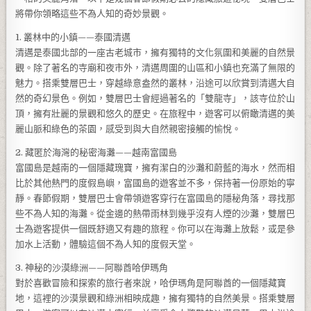
將帶你領略這些不為人知的奇妙景觀。
1. 叢林中的小鎮——泰國清邁
清邁是泰國北部的一座古老城市，擁有獨特的文化氛圍和美麗的自然景
觀。除了著名的寺廟和夜市外，清邁周圍的山區和小鎮也充滿了無限的
魅力。搭乘雙層巴士，穿越綠意盎然的叢林，沿途可以欣賞到清邁大自
然的奇幻景色。例如，雙層巴士會經過著名的「雙龍寺」，該寺位於山
頂，擁有壯麗的景觀和悠久的歷史。在旅程中，遊客可以俯瞰清邁的美
麗山脈和綠色的茶園，感受到與大自然親密接觸的愉悅。
2. 藏匿於海灣的秘密海灘——越南富國島
富國島是越南的一個隱藏瑰寶，擁有潔白的沙灘和蔚藍的海水，然而相
比於其他熱門的度假島嶼，富國島的遊客並不多，保持著一份原始的寧
靜。春節假期，雙層巴士會帶領遊客穿行在富國島的隱秘角落，尋找那
些不為人知的海灘。從金邊的熱帶雨林到幾乎沒有人煙的沙灘，雙層巴
士為遊客提供一個既舒適又有趣的旅程。你可以在海灘上放鬆，或是參
加水上活動，體驗這個不為人知的度假天堂。
3. 神秘的沙漠綠洲——阿聯酋哈伊瑪角
對於喜歡冒險和探索的旅行者來說，哈伊瑪角是阿聯酋的一個隱藏寶
地，這裡的沙漠景觀和綠洲相映成趣，擁有獨特的自然美景。搭乘雙層