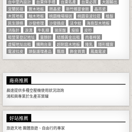
台中室內設計
台東伴手禮
台東名產
台東必買
大圖輸出
宜蘭民宿
實木地板
微晶瓷
新竹婚宴會館
晶亮瓷
木質地板
柚木地板
桃園機場接送
桃園音波拉提
植髮
民生頭條
沙發修理
沙發換皮
法令紋
海島型木地板
消脂針
淚溝
牛軋糖
玻尿酸
瘦臉
皮秒
租營業登記地址
童顏針
結婚黃金出租
肉毒桿菌
虛擬地址出租
購夠台東
超耐磨木地板
隆乳
隱形鐵窗
電波拉皮
頭髮護理產品
飄眉
飾金買賣
鳳凰電波
廠商推薦
晨達提供多種
空壓機
使用狀況諮詢
鴻和興專業於生產
茶葉罐
好站推薦
旅遊天地
團體旅遊、自由行的專家