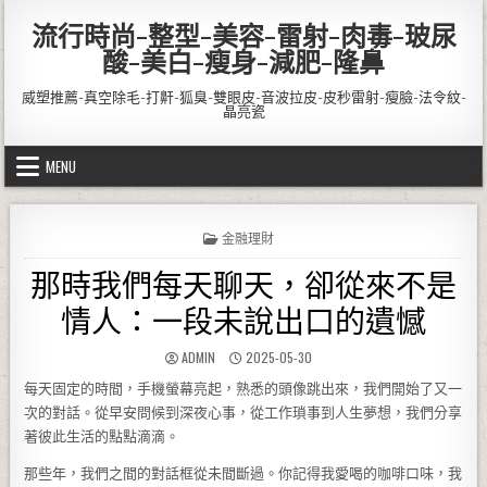
Skip to content
流行時尚-整型-美容-雷射-肉毒-玻尿
酸-美白-瘦身-減肥-隆鼻
威塑推薦-真空除毛-打鼾-狐臭-雙眼皮-音波拉皮-皮秒雷射-瘦臉-法令紋-
晶亮瓷
MENU
POSTED IN
金融理財
那時我們每天聊天，卻從來不是
情人：一段未說出口的遺憾
AUTHOR:
PUBLISHED DATE:
ADMIN
2025-05-30
每天固定的時間，手機螢幕亮起，熟悉的頭像跳出來，我們開始了又一
次的對話。從早安問候到深夜心事，從工作瑣事到人生夢想，我們分享
著彼此生活的點點滴滴。
那些年，我們之間的對話框從未間斷過。你記得我愛喝的咖啡口味，我