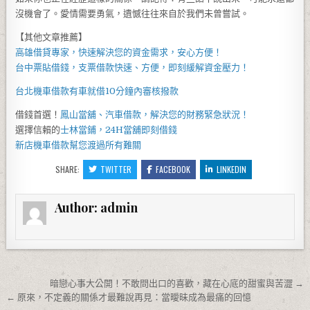
沒機會了。愛情需要勇氣，遺憾往往來自於我們未曾嘗試。
【其他文章推薦】
高雄借貸
專家，快速解決您的資金需求，安心方便！
台中票貼借錢
，支票借款快速、方便，即刻緩解資金壓力！
台北機車借款
有車就借10分鐘內審核撥款
借錢首選！
鳳山當舖
、汽車借款，解決您的財務緊急狀況！
選擇信賴的
士林當鋪
，
24H當舖
即刻借錢
新店機車借款
幫您渡過所有難關
SHARE:
TWITTER
FACEBOOK
LINKEDIN
Author:
admin
文章導覽
暗戀心事大公開！不敢問出口的喜歡，藏在心底的甜蜜與苦澀 →
← 原來，不定義的關係才最難說再見：當曖昧成為最痛的回憶