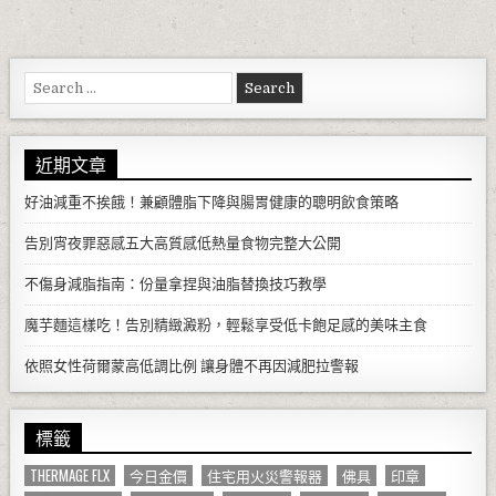
Search for:
近期文章
好油減重不挨餓！兼顧體脂下降與腸胃健康的聰明飲食策略
告別宵夜罪惡感五大高質感低熱量食物完整大公開
不傷身減脂指南：份量拿捏與油脂替換技巧教學
魔芋麵這樣吃！告別精緻澱粉，輕鬆享受低卡飽足感的美味主食
依照女性荷爾蒙高低調比例 讓身體不再因減肥拉警報
標籤
THERMAGE FLX
今日金價
住宅用火災警報器
佛具
印章