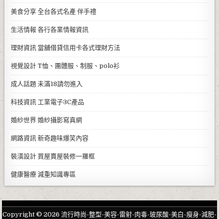
美食分享
全台各式名產 伴手禮
生活情報
各行各業情報資訊
理財資訊
當舖借貸信用卡各式理財方法
視覺設計
T恤、團體服、制服、polo衫
成人話題
未滿18請勿進入
科技資訊
工業電子3C產品
婚紗世界
婚紗攝影寫真網
網路資訊
新奇趣味爆笑內容
裝潢設計
買屋賣屋裝修一羅框
健康醫療
減重知識專區
Copyright © 2026 流行時尚-整型-美容-雷射-肉毒-玻尿酸-美白-瘦身-減肥-