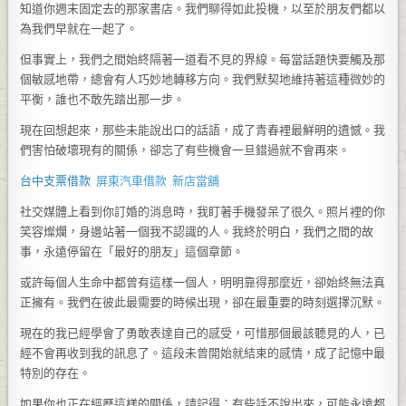
知道你週末固定去的那家書店。我們聊得如此投機，以至於朋友們都以
為我們早就在一起了。
但事實上，我們之間始終隔著一道看不見的界線。每當話題快要觸及那
個敏感地帶，總會有人巧妙地轉移方向。我們默契地維持著這種微妙的
平衡，誰也不敢先踏出那一步。
現在回想起來，那些未能說出口的話語，成了青春裡最鮮明的遺憾。我
們害怕破壞現有的關係，卻忘了有些機會一旦錯過就不會再來。
台中支票借款
屏東汽車借款
新店當舖
社交媒體上看到你訂婚的消息時，我盯著手機發呆了很久。照片裡的你
笑容燦爛，身邊站著一個我不認識的人。我終於明白，我們之間的故
事，永遠停留在「最好的朋友」這個章節。
或許每個人生命中都曾有這樣一個人，明明靠得那麼近，卻始終無法真
正擁有。我們在彼此最需要的時候出現，卻在最重要的時刻選擇沉默。
現在的我已經學會了勇敢表達自己的感受，可惜那個最該聽見的人，已
經不會再收到我的訊息了。這段未曾開始就結束的感情，成了記憶中最
特別的存在。
如果你也正在經歷這樣的關係，請記得：有些話不說出來，可能永遠都