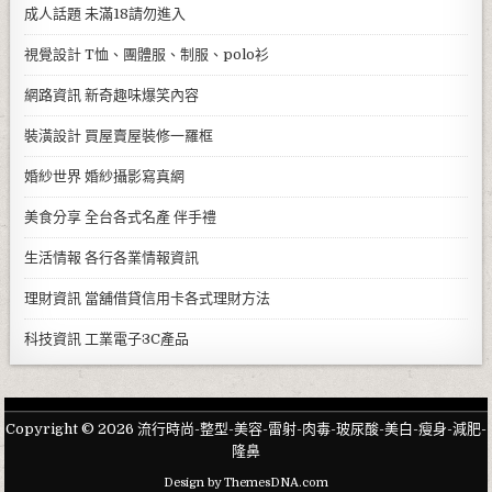
成人話題
未滿18請勿進入
視覺設計
T恤、團體服、制服、polo衫
網路資訊
新奇趣味爆笑內容
裝潢設計
買屋賣屋裝修一羅框
婚紗世界
婚紗攝影寫真網
美食分享
全台各式名產 伴手禮
生活情報
各行各業情報資訊
理財資訊
當舖借貸信用卡各式理財方法
科技資訊
工業電子3C產品
Copyright © 2026 流行時尚-整型-美容-雷射-肉毒-玻尿酸-美白-瘦身-減肥-
隆鼻
Design by ThemesDNA.com