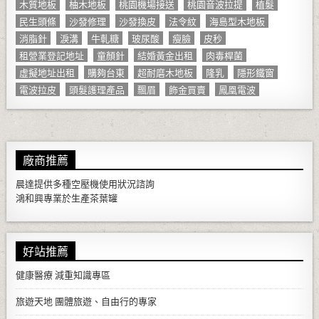
木質地板
柚木地板
桃園機場接送
桃園音波拉提
植髮
民生頭條
沙發修理
沙發換皮
法令紋
海島型木地板
消脂針
淚溝
牛軋糖
玻尿酸
瘦臉
皮秒
租營業登記地址
童顏針
結婚黃金出租
肉毒桿菌
虛擬地址出租
購夠台東
超耐磨木地板
隆乳
隱形鐵窗
電波拉皮
頭髮護理產品
飄眉
飾金買賣
鳳凰電波
廠商推薦
晨達提供多種
空壓機
使用狀況諮詢
鴻和興專業於生產
茶葉罐
好站推薦
健康醫療
減重知識專區
旅遊天地
團體旅遊、自由行的專家