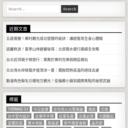
Search for:
近期文章
五感覺醒！鄉村觀光成功營運的秘訣：讓遊客用全身心體驗
逃離熱浪！夏季山林避暑秘境：北部親水健行路線全攻略
台北近郊親子微旅行：寓教於樂的完美假期這樣玩
北台灣水岸綠蔭步道清涼一夏：擺脫悶熱高溫的絕佳去處
動漫角色聯名引爆地方觀光！從偏鄉小鎮到國際焦點的秘密武器
標籤
THERMAGE FLX
今日金價
住宅用火災警報器
佛具
印章
台中室內設計
台東伴手禮
台東名產
台東必買
大圖輸出
宜蘭民宿
實木地板
微晶瓷
新竹婚宴會館
晶亮瓷