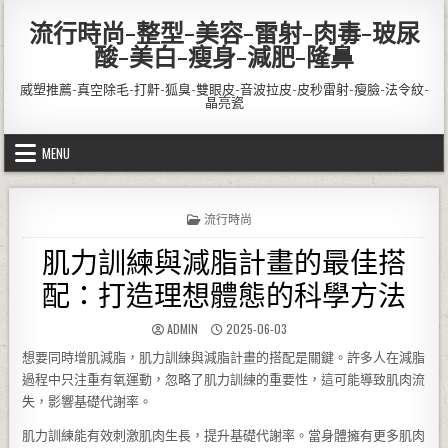
Skip to content
流行時尚-整型-美容-雷射-肉毒-玻尿
酸-美白-瘦身-減肥-隆鼻
威塑推薦-真空除毛-打鼾-狐臭-雙眼皮-音波拉皮-皮秒雷射-瘦臉-法令紋-
晶亮瓷
MENU
POSTED IN
流行時尚
肌力訓練與減脂計畫的最佳搭
配：打造理想體態的科學方法
AUTHOR:
PUBLISHED DATE:
ADMIN
2025-06-03
想要同時增肌減脂，肌力訓練與減脂計畫的搭配是關鍵。許多人在減脂
過程中只注重有氧運動，忽略了肌力訓練的重要性，這可能導致肌肉流
失，影響基礎代謝率。
肌力訓練能有效刺激肌肉生長，提升基礎代謝率。當身體擁有更多肌肉