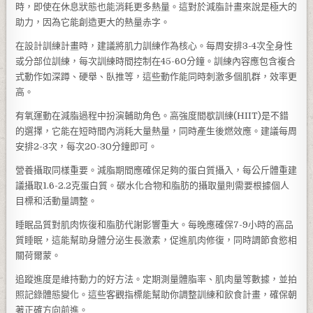
時，即使在休息狀態也能消耗更多熱量。這對於減脂計畫來說是極大的
助力，因為它能創造更大的熱量赤字。
在設計訓練計畫時，建議將肌力訓練作為核心。每周安排3-4次全身性
或分部位訓練，每次訓練時間控制在45-60分鐘。訓練內容應包含複合
式動作如深蹲、硬舉、臥推等，這些動作能同時刺激多個肌群，效率更
高。
有氧運動在減脂過程中扮演輔助角色。高強度間歇訓練(HIIT)是不錯
的選擇，它能在短時間內消耗大量熱量，同時產生後燃效應。建議每周
安排2-3次，每次20-30分鐘即可。
營養攝取同樣重要。減脂期間應確保足夠的蛋白質攝入，每公斤體重建
議攝取1.6-2.2克蛋白質。碳水化合物和脂肪的攝取量則需要根據個人
目標和活動量調整。
睡眠品質對肌肉恢復和脂肪代謝影響重大。每晚應確保7-9小時的高品
質睡眠，這能幫助身體分泌生長激素，促進肌肉修復，同時調節食慾相
關荷爾蒙。
追蹤進度是維持動力的好方法。定期測量體脂率、肌肉量等數據，並拍
照記錄體態變化。這些客觀指標能幫助你調整訓練和飲食計畫，確保朝
著正確方向前進。