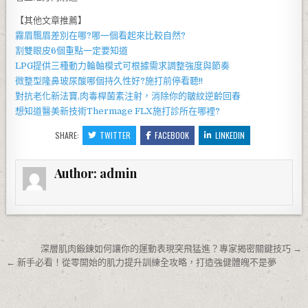
【其他文章推薦】
霧眉
飄眉
差別在哪?哪一個看起來比較自然?
割雙眼皮6個重點一定要知道
LPG
提供三種動力輪軸模式可根據需求調整強度與節奏
微整型隆鼻
玻尿酸
哪個持久性好?施打前停看聽!!
對抗老化新法寶,
肉毒桿菌
素注射，消除你的皺紋逆齡回春
想知道醫美新技術
Thermage FLX
施打診所在哪裡?
SHARE:
TWITTER
FACEBOOK
LINKEDIN
Author:
admin
文章導覽
深層肌肉鍛鍊如何讓你的運動表現突飛猛進？專家揭密關鍵技巧 →
← 新手必看！從零開始的肌力提升訓練全攻略，打造強健體魄不是夢