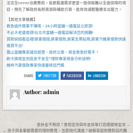
法完全cover治療費用。長期看護需求更是一般保險難以全面保障的項
目。預先了解政府長照資源與補助方案，能有效減輕醫療支出壓力。
【其他文章推薦】
救急過件簡單不囉嗦，
24小時當舖
一通電話立即貸!
不必大老遠借貸!
台北市當舖
一通電話解決您的困難!
貸款缺錢看這裡!
屏東借錢
,
屏東借款
,
屏東支票貼現
,
屏東汽機車借款
快速
借貸平台!
鳳山當舖
專家誠信經營、政府立案，資金救急好幫手！
刷卡換現
金到底安不安全?理財專家現身分析說明!
楠梓汽車借款
專家快速審核低門檻
SHARE:
TWITTER
FACEBOOK
LINKEDIN
Author:
admin
文章導覽
退休金不夠用？善用定存與年金保單打造穩健現金流 →
← 孩子與長輩都需要的理財教育，怎麼跨代溝通？破解家庭財務對話的難