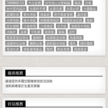
THERMAGE FLX
今日金價
住宅用火災警報器
佛具
印章
台中室內設計
台東伴手禮
台東名產
台東必買
大圖輸出
宜蘭民宿
實木地板
微晶瓷
新竹婚宴會館
晶亮瓷
木質地板
柚木地板
桃園機場接送
桃園音波拉提
植髮
民生頭條
沙發修理
沙發換皮
法令紋
海島型木地板
消脂針
淚溝
牛軋糖
玻尿酸
瘦臉
皮秒
租營業登記地址
童顏針
結婚黃金出租
肉毒桿菌
虛擬地址出租
購夠台東
超耐磨木地板
隆乳
隱形鐵窗
電波拉皮
頭髮護理產品
飄眉
飾金買賣
鳳凰電波
廠商推薦
晨達提供多種
空壓機
使用狀況諮詢
鴻和興專業於生產
茶葉罐
好站推薦