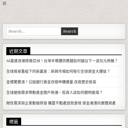
題
Search for:
近期文章
AI基建浪潮席捲亞洲！台灣半導體供應鏈如何搶佔下一波兆元商機？
全球貿易重組下的新贏家：新興市場如何吸引全球資金大遷徙？
金價驚驚漲！公股銀行黃金存摺申購爆量 改寫歷史新高
全球避險需求帶動黃金開戶熱潮，投資人該如何聰明進場？
剛性需求與企業動撥齊發 購置不動產放款激增 資金潮湧向實體資產
標籤