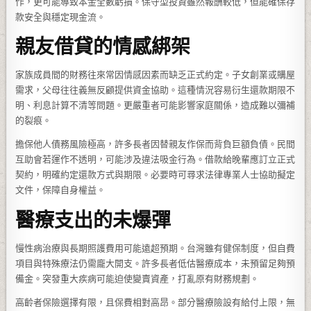
作，更可能導致本金全數虧損。保守型投資雖然報酬較低，但能確保存
款安全與穩定現金流。
親友借貸的情感綁架
家族成員間的財務往來常因情感因素而缺乏正式約定。子女創業或購屋
需求，父母往往義無反顧提供資金協助。這種情況容易衍生還款期限不
明、利息計算不清等問題。更嚴重者可能影響家庭關係，造成難以彌補
的裂痕。
擔保他人債務風險極高，許多長者因替親友作保而背負巨額負債。民間
互助會若運作不透明，可能涉及違法吸金行為。借款給晚輩應訂立正式
契約，明確約定還款方式與期限。必要時可尋求法律專業人士協助擬定
文件，保障自身權益。
醫療支出的未爆彈
慢性病治療與長期照護費用可能遠超預期。台灣雖有健保制度，但自費
項目與特殊療法仍需龐大開支。許多長者低估醫療成本，未預留足夠預
備金。突發重大疾病可能迫使變賣資產，打亂原有財務規劃。
高齡者保險選擇有限，且保費相對高昂。部分醫療險設有給付上限，無