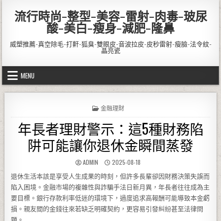
Skip to content
流行時尚-整型-美容-雷射-肉毒-玻尿
酸-美白-瘦身-減肥-隆鼻
威塑推薦-真空除毛-打鼾-狐臭-雙眼皮-音波拉皮-皮秒雷射-瘦臉-法令紋-
晶亮瓷
MENU
POSTED IN
金融理財
年長者理財警示：這5種財務陷
阱可能讓你退休金瞬間蒸發
AUTHOR:
PUBLISHED DATE:
ADMIN
2025-08-18
退休生活本該是享受人生成果的時刻，但許多長輩卻因財務決策失誤而
陷入困境。金融市場的複雜性與詐騙手法日新月異，年長者往往成為主
要目標。銀行存款利率低迷的環境下，過度追求高報酬可能導致本金虧
損。親友間的金錢往來若缺乏明確契約，更容易引發糾紛甚至法律問
題。