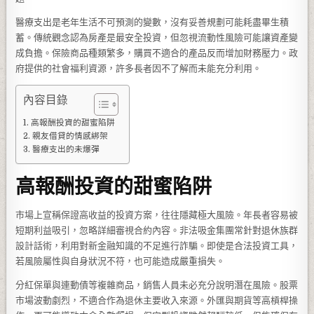
醫療支出是老年生活不可預測的變數，沒有妥善規劃可能耗盡畢生積
蓄。傳統觀念認為房產是最安全投資，但忽視流動性風險可能讓資產變
成負擔。保險商品種類繁多，購買不適合的產品反而增加財務壓力。政
府提供的社會福利資源，許多長者因不了解而未能充分利用。
內容目錄
高報酬投資的甜蜜陷阱
親友借貸的情感綁架
醫療支出的未爆彈
高報酬投資的甜蜜陷阱
市場上宣稱保證高收益的投資方案，往往隱藏極大風險。年長者容易被
短期利益吸引，忽略詳細審視合約內容。非法吸金集團常針對退休族群
設計話術，利用對新金融知識的不足進行詐騙。即使是合法投資工具，
若風險屬性與自身狀況不符，也可能造成嚴重損失。
分紅保單與連動債等複雜商品，銷售人員未必充分說明潛在風險。股票
市場波動劇烈，不適合作為退休主要收入來源。外匯與期貨等高槓桿操