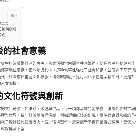
會意義
符號與創新
角色
後的社會意義
社會中扮演凝聚社區的角色。普渡活動常由鄰里共同籌辦，促進居民互動與合作
論經濟地位高低，都能參與其中。這種包容性強化了社會和諧，並傳遞了平等與
儀式，社區成員重溫文化根脈，增強歸屬感。鬼月因此不僅是宗教節日，更是社
的人文關懷。
的文化符號與創新
富的文化符號，如紙錢、水燈與供品，每一項都承載特定意義。紙幣代表對亡魂
往極樂世界。這些符號隨時代演變，例如環保紙錢的出現，反映社會對永續的重
如電子燈飾替代傳統燭火，減少環境衝擊。這些創新不僅保留儀式精神，更使文
，確保傳承不墜。