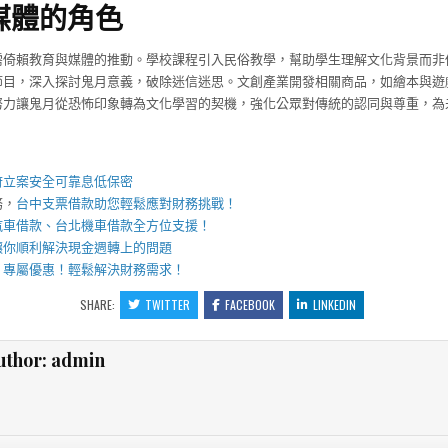
媒體的角色
需倚賴教育與媒體的推動。學校課程引入民俗教學，幫助學生理解文化背景而非
節目，深入探討鬼月意義，破除迷信迷思。文創產業開發相關商品，如繪本與遊
努力讓鬼月從恐怖印象轉為文化學習的契機，強化公眾對傳統的認同與尊重，為
】
府立案安全可靠息低保密
務，
台中支票借款
助您輕鬆應對財務挑戰！
汽車借款
、
台北機車借款
全方位支援！
讓你順利解決現金週轉上的問題
，專屬優惠！輕鬆解決財務需求！
SHARE:
TWITTER
FACEBOOK
LINKEDIN
uthor:
admin