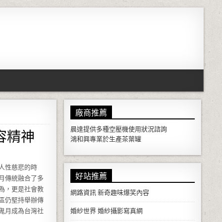
廠商推薦
容精神
晨達提供多種
空壓機
使用狀況諮詢
鴻和興專業於生產
茶葉罐
人性慈悲的時
好站推薦
月傳統融合了多
為，更是社會教
網路資訊
新奇趣味爆笑內容
區仍堅持舉辦傳
鬼月成為台灣社
婚紗世界
婚紗攝影寫真網