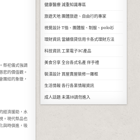
健康醫療
減重知識專區
旅遊天地
團體旅遊、自由行的專家
視覺設計
T恤、團體服、制服、polo衫
理財資訊
當舖借貸信用卡各式理財方法
科技資訊
工業電子3C產品
美食分享
全台各式名產 伴手禮
。祭祀儀式強調
慈悲的價值觀。
裝潢設計
買屋賣屋裝修一羅框
會團結的象徵，
生活情報
各行各業情報資訊
成人話題
未滿18請勿進入
的經濟援助，水
視。現代祭品也
化與時俱進，吸