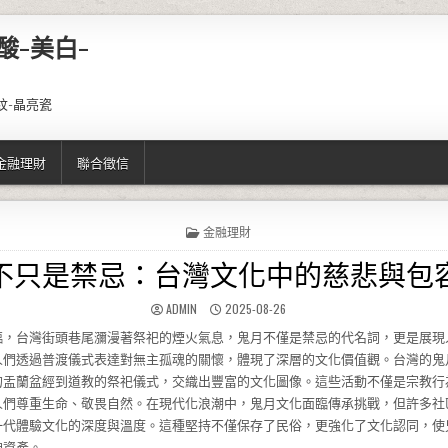
酸-美白-
紋-晶亮瓷
金融理財
聯合徵信
POSTED IN
金融理財
不只是禁忌：台灣文化中的慈悲與包
AUTHOR:
PUBLISHED DATE:
ADMIN
2025-08-26
臨，台灣街頭巷尾瀰漫著祭祀的煙火氣息，鬼月不僅是禁忌的代名詞，更是展現
人們透過普渡儀式表達對無主孤魂的關懷，體現了深層的文化價值觀。台灣的鬼
的盂蘭盆經到道教的祭祀儀式，交織出豐富的文化圖像。這些活動不僅是宗教行
人們尊重生命、敬畏自然。在現代化浪潮中，鬼月文化面臨傳承挑戰，但許多社
一代體驗文化的深度與溫度。這種堅持不僅保存了民俗，更強化了文化認同，使
神資產。