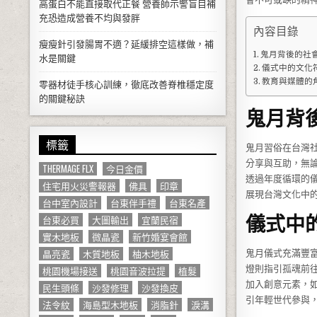
高蛋白不能直接取代正餐 營養師示警盲目補
充恐造成營養不均與發胖
內容目錄
瘦瘦針引發腸胃不適？延緩排空這樣做，補
鬼月背後的社
水是關鍵
儀式中的文化
教育與媒體的
零器材徒手核心訓練，徹底改善脊椎穩定度
的關鍵秘訣
鬼月背
標籤
鬼月習俗在台灣
分享與互助，無
THERMAGE FLX
今日金價
透過年度循環的
住宅用火災警報器
佛具
印章
展現台灣文化中
台中室內設計
台東伴手禮
台東名產
儀式中
台東必買
大圖輸出
宜蘭民宿
實木地板
微晶瓷
新竹婚宴會館
晶亮瓷
木質地板
柚木地板
鬼月儀式充滿豐
桃園機場接送
桃園音波拉提
植髮
燈則指引孤魂前
加入創意元素，
民生頭條
沙發修理
沙發換皮
引年輕世代參與
法令紋
海島型木地板
消脂針
淚溝