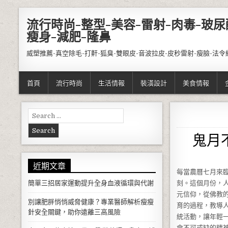
Skip to content
流行時尚-整型-美容-雷射-肉毒-玻尿
瘦身-減肥-隆鼻
威塑推薦-真空除毛-打鼾-狐臭-雙眼皮-音波拉皮-皮秒雷射-瘦臉-法令
首頁
流行時尚
生活情報
裝潢設計
美食情報
Search for:
鬼月
近期文章
每當農曆七月來
簡單三招居家運動提升全身血液循環與代謝
刻。這個月份，
元信仰，從佛教
別讓肥胖悄悄威脅健康？專業醫師解析瘦瘦
育的過程，教導
針安全關鍵，助你遠離三高風險
統活動，讓年輕
會不可或缺的精