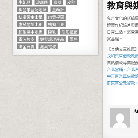
牛軋糖
玻尿酸
瘦臉
皮秒
教育與
租營業登記地址
童顏針
結婚黃金出租
肉毒桿菌
鬼月文化的延續
虛擬地址出租
購夠台東
體製作紀錄片與
超耐磨木地板
隆乳
隱形鐵窗
日常生活。這些
電波拉皮
頭髮護理產品
飄眉
實基礎。
飾金買賣
鳳凰電波
【其他文章推薦
永和汽車借款
政
票貼借款專業服
台北當鋪
、
台北
中正區汽車借款
屏東軍公教貸款
A