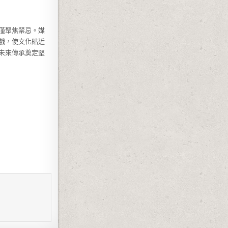
僅聚焦禁忌。媒
戲，使文化貼近
未來傳承奠定堅