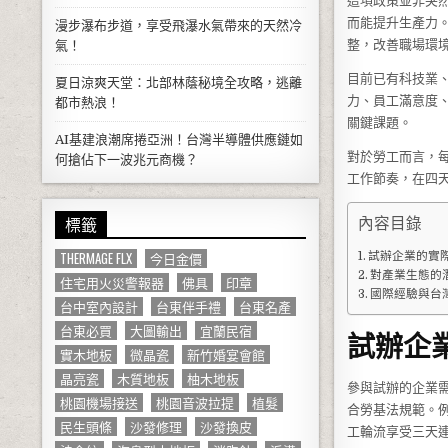
這項政策並非突
而能提升生產力
漫步瀑布步道，享受飛瀑水氣帶來的天然冷
整，改善職場環
氣！
目前已有科技業
夏日涼爽天堂：北部林蔭秘境全攻略，逃離
力、員工滿意度
都市熱浪！
關鍵課題。
AI基建浪潮席捲亞洲！台灣半導體供應鏈如
對於勞工而言，
何搶佔下一波兆元商機？
工作節奏，在四
標籤
內容目錄
THERMAGE FLX
今日金價
試辦企業的實
對產業生態的
住宅用火災警報器
佛具
印章
國際經驗與台
台中室內設計
台東伴手禮
台東名產
台東必買
大圖輸出
宜蘭民宿
試辦企
實木地板
微晶瓷
新竹婚宴會館
晶亮瓷
木質地板
柚木地板
參與試辦的企業
桃園機場接送
桃園音波拉提
植髮
合勞基法規範。
民生頭條
沙發修理
沙發換皮
工輪流享受三天