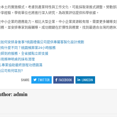
合本土的實施模式。考慮到產業特性與工作文化，可能採取漸進式調整。勞動部
分享經驗。學術單位也將進行深入研究，為政策評估提供科學依據。
是中小企業的適應能力。相比大型企業，中小企業資源較有限，需要更多輔導支
服務，並安排專家到廠輔導。成功關鍵在於彈性與務實，找到最適合台灣的週休
】
該如何安排身後事?
桃園禮儀公司
提供專屬客製化設計規劃
禮有什麼不同？
桃園殯葬業
24小時服務
技師到府服務，全省據點立即支援
專用擦神明桌的抹布清理
薦,專業協助最終旅程功德圓滿
儀公司有何區別?
SHARE:
TWITTER
FACEBOOK
LINKEDIN
uthor:
admin