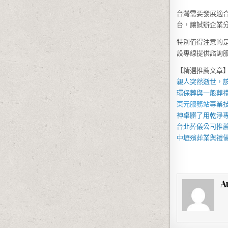
台灣需要發展適
台，讓試辦企業
特別值得注意的
設專線提供諮詢
【精選推薦文章
親人突然逝世，
環保葬與一般葬
東元服務站
專業
神桌
髒了用乾淨
台北葬儀公司
推
中壢殯葬業
與禮
A