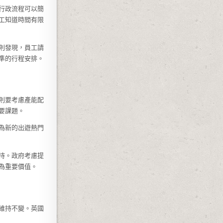
行政流程可以簡
工知道時間有限
則發現，員工請
準的行程安排。
則要考慮產能配
要課題。
為新的出遊熱門
持。政府考慮提
為重要價值。
維持不變。英國