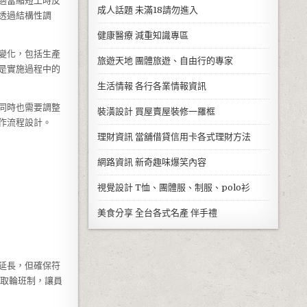
適當縮短工時反
成人話題
未滿18請勿進入
透過結構性調
健康醫療
減重知識專區
變化，包括生產
旅遊天地
團體旅遊、自由行的專家
是實施過程中的
生活情報
各行各業情報資訊
同時也需要調整
裝潢設計
買屋賣屋裝修一羅框
作流程設計。
理財資訊
當舖借貸信用卡各式理財方法
網路資訊
新奇趣味爆笑內容
視覺設計
T恤、團體服、制服、polo衫
美食分享
全台各式名產 伴手禮
延長，但確保符
採取輪班制，讓員