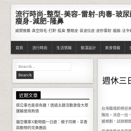
Skip to content
流行時尚-整型-美容-雷射-肉毒-玻尿
瘦身-減肥-隆鼻
威塑推薦-真空除毛-打鼾-狐臭-雙眼皮-音波拉皮-皮秒雷射-瘦臉-法令
首頁
流行時尚
生活情報
裝潢設計
美食情報
Search for:
週休三
近期文章
搭公車也能很有趣！透過主題活動激發大眾
台灣職場即將迎
運輸使用熱情
階段。消息一出
據規劃，試辦期
貓空纜車X動物園一日遊：親子同樂、茶香
與動物的完美邂逅