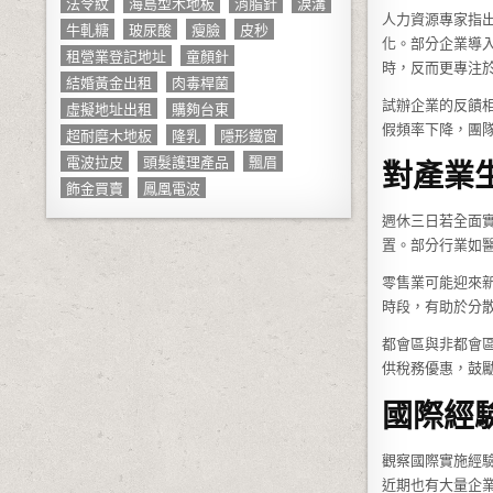
法令紋
海島型木地板
消脂針
淚溝
人力資源專家指
牛軋糖
玻尿酸
瘦臉
皮秒
化。部分企業導
租營業登記地址
童顏針
時，反而更專注
結婚黃金出租
肉毒桿菌
試辦企業的反饋
虛擬地址出租
購夠台東
假頻率下降，團
超耐磨木地板
隆乳
隱形鐵窗
電波拉皮
頭髮護理產品
飄眉
對產業
飾金買賣
鳳凰電波
週休三日若全面
置。部分行業如
零售業可能迎來
時段，有助於分
都會區與非都會
供稅務優惠，鼓
國際經
觀察國際實施經
近期也有大量企