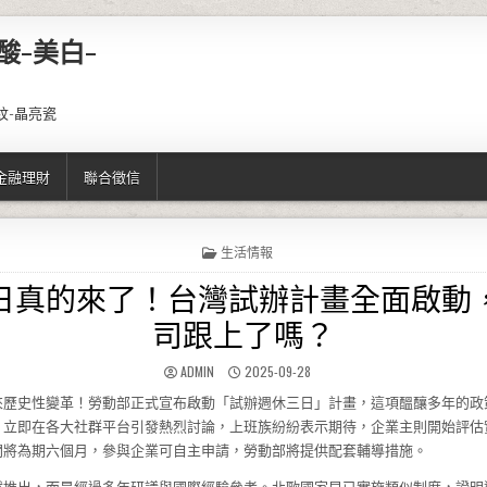
酸-美白-
紋-晶亮瓷
金融理財
聯合徵信
POSTED IN
生活情報
日真的來了！台灣試辦計畫全面啟動
司跟上了嗎？
AUTHOR:
PUBLISHED DATE:
ADMIN
2025-09-28
來歷史性變革！勞動部正式宣布啟動「試辦週休三日」計畫，這項醞釀多年的政
，立即在各大社群平台引發熱烈討論，上班族紛紛表示期待，企業主則開始評估
間將為期六個月，參與企業可自主申請，勞動部將提供配套輔導措施。