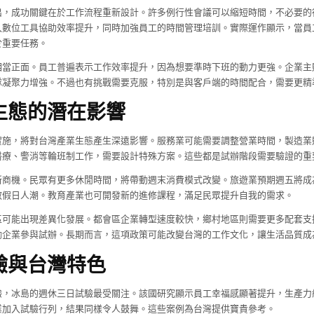
出，成功關鍵在於工作流程重新設計。許多例行性會議可以縮短時間，不必要的
入數位工具協助效率提升，同時加強員工的時間管理培訓。實際運作顯示，當員
於重要任務。
相當正面。員工普遍表示工作效率提升，因為想要準時下班的動力更強。企業主
隊凝聚力增強。不過也有挑戰需要克服，特別是與客戶端的時間配合，需要更精
生態的潛在影響
實施，將對台灣產業生態產生深遠影響。服務業可能需要調整營業時間，製造業
醫療、警消等輪班制工作，需要設計特殊方案。這些都是試辦階段需要驗證的重
新商機。民眾有更多休閒時間，將帶動週末消費模式改變。旅遊業預期週五將成
散假日人潮。教育產業也可開發新的進修課程，滿足民眾提升自我的需求。
區可能出現差異化發展。都會區企業轉型速度較快，鄉村地區則需要更多配套支
勵企業參與試辦。長期而言，這項政策可能改變台灣的工作文化，讓生活品質成
驗與台灣特色
驗，冰島的週休三日試驗最受關注。該國研究顯示員工幸福感顯著提升，生產力
業加入試驗行列，結果同樣令人鼓舞。這些案例為台灣提供寶貴參考。