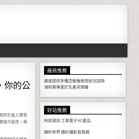
廠商推薦
，你的公
晨達提供多種
空壓機
使用狀況諮詢
鴻和興專業於生產
茶葉罐
好站推薦
策終於進入實質
科技資訊
工業電子3C產品
實施可能性。根
婚紗世界
婚紗攝影寫真網