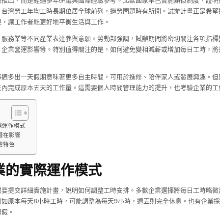
然推出，而是經過多年研議與國際經驗參考。北歐國家早已實施類似制度，證明
。台灣勞工年均工時長期位居全球前列，過勞問題時有所聞。試辦計畫正是希望
境，讓工作者能更好地平衡生活與工作。
、服務業等不同產業表達參與意願。勞動部強調，試辦期間將密切關注各項指標
、企業營運影響等。特別值得關注的是，如何避免變相減薪或增加每日工時，將
每週多出一天假期意味著更多自主時間，可用於進修、陪伴家人或發展興趣。但
天內完成原本五天的工作量。這需要個人時間管理能力的提升，也考驗企業的工
際運作模式
潛在影響
灣特色
業的實際運作模式
需要提交詳細實施計畫，說明如何調整工時安排。多數企業選擇將每日工時略微
例如原本每天8小時工時，可能調整為每天9小時，週五則完全休息。也有企業
連假。