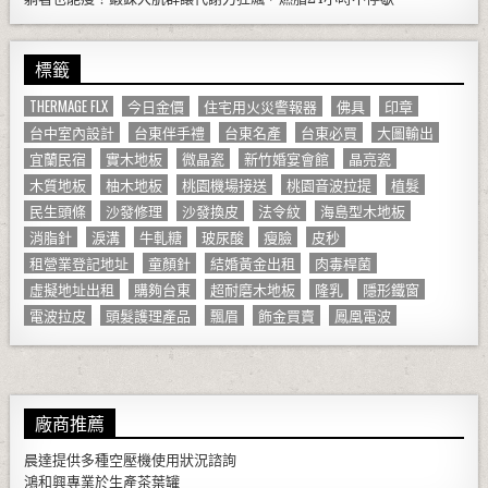
標籤
THERMAGE FLX
今日金價
住宅用火災警報器
佛具
印章
台中室內設計
台東伴手禮
台東名產
台東必買
大圖輸出
宜蘭民宿
實木地板
微晶瓷
新竹婚宴會館
晶亮瓷
木質地板
柚木地板
桃園機場接送
桃園音波拉提
植髮
民生頭條
沙發修理
沙發換皮
法令紋
海島型木地板
消脂針
淚溝
牛軋糖
玻尿酸
瘦臉
皮秒
租營業登記地址
童顏針
結婚黃金出租
肉毒桿菌
虛擬地址出租
購夠台東
超耐磨木地板
隆乳
隱形鐵窗
電波拉皮
頭髮護理產品
飄眉
飾金買賣
鳳凰電波
廠商推薦
晨達提供多種
空壓機
使用狀況諮詢
鴻和興專業於生產
茶葉罐