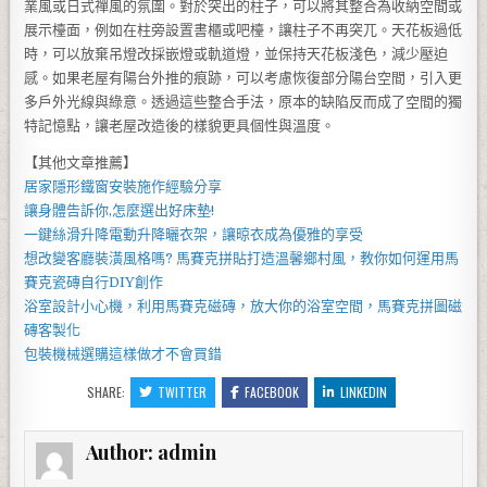
業風或日式禪風的氛圍。對於突出的柱子，可以將其整合為收納空間或
展示檯面，例如在柱旁設置書櫃或吧檯，讓柱子不再突兀。天花板過低
時，可以放棄吊燈改採嵌燈或軌道燈，並保持天花板淺色，減少壓迫
感。如果老屋有陽台外推的痕跡，可以考慮恢復部分陽台空間，引入更
多戶外光線與綠意。透過這些整合手法，原本的缺陷反而成了空間的獨
特記憶點，讓老屋改造後的樣貌更具個性與溫度。
【其他文章推薦】
居家
隱形鐵窗
安裝施作經驗分享
讓身體告訴你,怎麼選出好
床墊
!
一鍵絲滑升降
電動升降曬衣架
，讓晾衣成為優雅的享受
想改變客廳裝潢風格嗎?
馬賽克拼貼
打造溫馨鄉村風，教你如何運用
馬
賽克瓷磚
自行DIY創作
浴室設計小心機，利用
馬賽克磁磚
，放大你的浴室空間，
馬賽克拼圖
磁
磚客製化
包裝機械
選購這樣做才不會買錯
SHARE:
TWITTER
FACEBOOK
LINKEDIN
Author:
admin