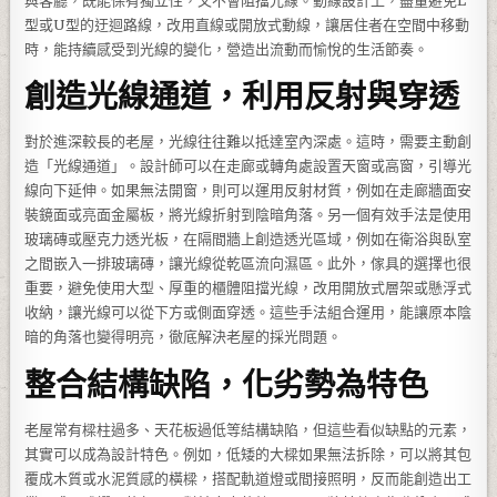
與客廳，既能保有獨立性，又不會阻擋光線。動線設計上，盡量避免L
型或U型的迂迴路線，改用直線或開放式動線，讓居住者在空間中移動
時，能持續感受到光線的變化，營造出流動而愉悅的生活節奏。
創造光線通道，利用反射與穿透
對於進深較長的老屋，光線往往難以抵達室內深處。這時，需要主動創
造「光線通道」。設計師可以在走廊或轉角處設置天窗或高窗，引導光
線向下延伸。如果無法開窗，則可以運用反射材質，例如在走廊牆面安
裝鏡面或亮面金屬板，將光線折射到陰暗角落。另一個有效手法是使用
玻璃磚或壓克力透光板，在隔間牆上創造透光區域，例如在衛浴與臥室
之間嵌入一排玻璃磚，讓光線從乾區流向濕區。此外，傢具的選擇也很
重要，避免使用大型、厚重的櫃體阻擋光線，改用開放式層架或懸浮式
收納，讓光線可以從下方或側面穿透。這些手法組合運用，能讓原本陰
暗的角落也變得明亮，徹底解決老屋的採光問題。
整合結構缺陷，化劣勢為特色
老屋常有樑柱過多、天花板過低等結構缺陷，但這些看似缺點的元素，
其實可以成為設計特色。例如，低矮的大樑如果無法拆除，可以將其包
覆成木質或水泥質感的橫樑，搭配軌道燈或間接照明，反而能創造出工