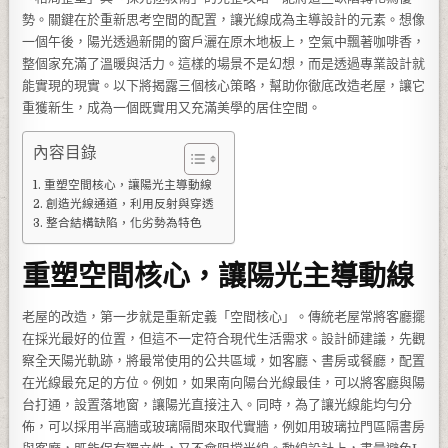
勢。關鍵在於重新思考空間的配置，讓光線成為主導設計的元素。想像
一個午後，陽光透過新開的窗戶灑在原木地板上，空氣中飄著咖啡香，
整個家充滿了溫暖與活力。這樣的場景不是幻想，而是透過專業設計就
能實現的現實。以下將揭露三個核心策略，幫助你徹底改造老屋，讓它
重獲新生，成為一個既實用又充滿美學的居住空間。
內容目錄
重塑空間核心，讓陽光主導動線
創造光線通道，利用反射與穿透
整合結構缺陷，化劣勢為特色
重塑空間核心，讓陽光主導動線
老屋的改造，第一步就是重新定義「空間核心」。傳統老屋常將客廳擺
在採光最好的位置，但這不一定符合現代生活需求。設計師建議，先觀
察全天陽光軌跡，將最常使用的公共區域，如客廳、書房或餐廳，配置
在光線最充足的方位。例如，如果南向陽台光線最佳，可以將客廳與陽
台打通，設置落地窗，讓陽光直接注入。同時，為了讓光線能均勻分
佈，可以採用半高牆或玻璃隔間來取代實牆，例如用玻璃拉門區隔書房