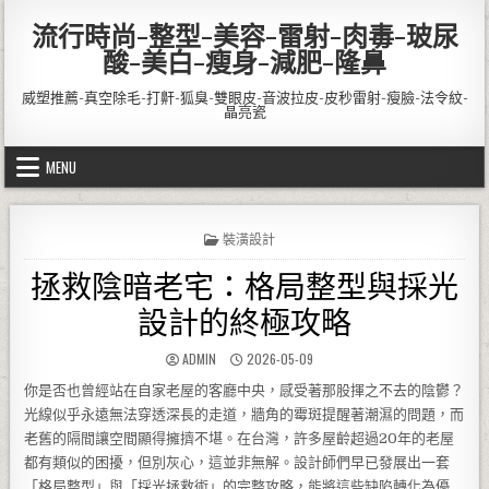
Skip to content
流行時尚-整型-美容-雷射-肉毒-玻尿
酸-美白-瘦身-減肥-隆鼻
威塑推薦-真空除毛-打鼾-狐臭-雙眼皮-音波拉皮-皮秒雷射-瘦臉-法令紋-
晶亮瓷
MENU
POSTED IN
裝潢設計
拯救陰暗老宅：格局整型與採光
設計的終極攻略
AUTHOR:
PUBLISHED DATE:
ADMIN
2026-05-09
你是否也曾經站在自家老屋的客廳中央，感受著那股揮之不去的陰鬱？
光線似乎永遠無法穿透深長的走道，牆角的霉斑提醒著潮濕的問題，而
老舊的隔間讓空間顯得擁擠不堪。在台灣，許多屋齡超過20年的老屋
都有類似的困擾，但別灰心，這並非無解。設計師們早已發展出一套
「格局整型」與「採光拯救術」的完整攻略，能將這些缺陷轉化為優