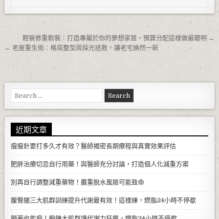
文章導覽
輕裝修重軟裝：打造專屬於你的夢想家居，預算分配這樣做最聰明 →
← 老屋重生術：格局整型與採光拯救，讓老宅煥然一新
Search for:
近期文章
瘦瘦針要打多久才有效？醫師揭密長期療程與真實效果評估
肥胖治療切忌自行用藥！與醫師充分討論，打造個人化減重方案
別再自行調整減重藥物！嚴重脫水風險可能致命
腹臀腿三大肌群訓練提升代謝最有效！這樣練，燃脂24小時不停歇
躺著也能瘦！鍛鍊大肌群讓代謝力狂飆，燃脂24小時不停歇