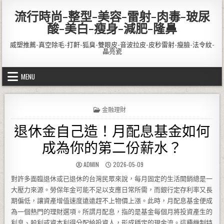
Skip to content
流行時尚-整型-美容-雷射-肉毒-玻尿
酸-美白-瘦身-減肥-隆鼻
威塑推薦-真空除毛-打鼾-狐臭-雙眼皮-音波拉皮-皮秒雷射-瘦臉-法令紋-
晶亮瓷
MENU
POSTED IN
金融理財
退休金自己造！月配息基金如何
成為你的第二份薪水？
AUTHOR:
PUBLISHED DATE:
ADMIN
2026-05-09
對許多面臨退休或已退休的台灣民眾來說，每月固定的生活開銷總是一
大壓力來源。勞保年金可能不足以支應日常所需，而銀行定存利率又長
期偏低，讓資產增值速度遠遠趕不上物價上漲。此時，月配息基金便成
為一個熱門的理財選項。所謂月配息，指的是基金每個月將投資產生的
利息、股利或資本利得分配給投資人，形成穩定的現金流。這種機制特