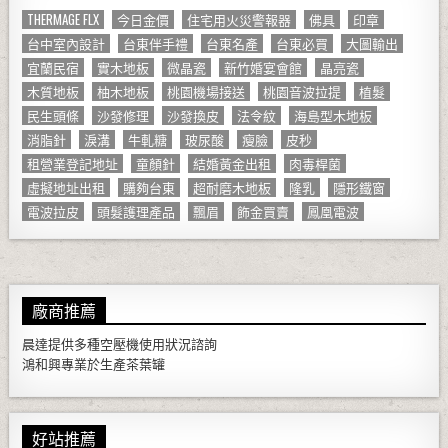
THERMAGE FLX
今日金價
住宅用火災警報器
佛具
印章
台中室內設計
台東伴手禮
台東名產
台東必買
大圖輸出
宜蘭民宿
實木地板
微晶瓷
新竹婚宴會館
晶亮瓷
木質地板
柚木地板
桃園機場接送
桃園音波拉提
植髮
民生頭條
沙發修理
沙發換皮
法令紋
海島型木地板
消脂針
淚溝
牛軋糖
玻尿酸
瘦臉
皮秒
租營業登記地址
童顏針
結婚黃金出租
肉毒桿菌
虛擬地址出租
購夠台東
超耐磨木地板
隆乳
隱形鐵窗
電波拉皮
頭髮護理產品
飄眉
飾金買賣
鳳凰電波
廠商推薦
晨達提供多種
空壓機
使用狀況諮詢
鴻和興專業於生產
茶葉罐
好站推薦