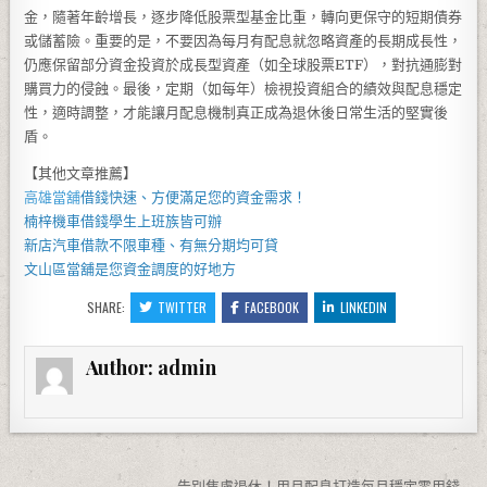
金，隨著年齡增長，逐步降低股票型基金比重，轉向更保守的短期債券
或儲蓄險。重要的是，不要因為每月有配息就忽略資產的長期成長性，
仍應保留部分資金投資於成長型資產（如全球股票ETF），對抗通膨對
購買力的侵蝕。最後，定期（如每年）檢視投資組合的績效與配息穩定
性，適時調整，才能讓月配息機制真正成為退休後日常生活的堅實後
盾。
【其他文章推薦】
高雄當舖
借錢快速、方便滿足您的資金需求！
楠梓機車借錢
學生上班族皆可辦
新店汽車借款
不限車種、有無分期均可貸
文山區當舖
是您資金調度的好地方
SHARE:
TWITTER
FACEBOOK
LINKEDIN
Author:
admin
告別焦慮退休！用月配息打造每月穩定零用錢 →