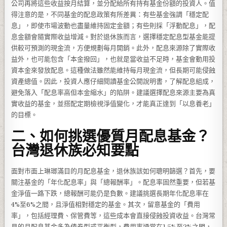
公司再將這些收益按月結算，並分配給所有持有基金份額的投資人。值
得注意的是，不同基金的配息政策有所差異：有些基金強調「穩定配
息」，即使市場波動也盡量維持固定金額；有些則採「浮動配息」，配
息金額會隨實際收益增減。對於退休族而言，選擇穩定配息型基金能提
供較可預測的現金流，方便規劃每月開銷。此外，配息來源除了實際收
益外，也可能包含「本金撥回」，也就是當收益不足時，基金會動用投
資本金來發放配息。這種做法雖然能維持每月現金流，但長期可能侵蝕
資產總值。因此，投資人應仔細閱讀基金公開說明書，了解配息組成，
避免落入「配息率高但本金縮水」的陷阱。建議選擇配息來源主要為真
實收益的基金，並搭配定期檢視淨值變化，才能真正達到「以息養老」
的目標。
二、如何挑選優質月配息基金？
台灣退休族必知要點
面對市面上琳瑯滿目的月配息基金，退休族該如何聰明篩選？首先，要
關注基金的「年化配息率」與「總報酬率」。配息率固然重要，但若基
金淨值一路下跌，總報酬可能仍是負數。建議挑選長期年化配息率在
4%至6%之間，且淨值相對穩定的基金。其次，留意基金的「費用
率」，包括經理費、保管費等，這些成本會直接侵蝕投資收益。台灣常
見的月配息基金多為債券型或平衡型，費用率通常在1.5%至2%之間，