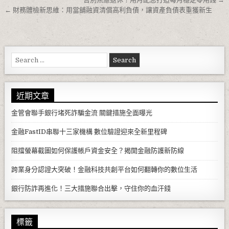
文章導覽
← 財務體檢新思維：用當舖融資清償高利負債，讓資產負債表重獲新生
Search for:
近期文章
金管會聯手銀行堵死詐騙金流 關鍵措施全面曝光
金融FastID串聯十三家機構 數位驗證迎來全新里程碑
阻擋螢幕截圖如何保護帳戶資金安全？揭開金融防護新防線
跨業身分認證大突破！金融科技共創平台如何翻轉你的數位生活
銀行防詐再進化！三大措施聯合出擊，守住你的血汗錢
標籤