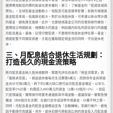
選擇費用較低的標的能留住更多獲利。第三，了解基金的「投資區域與
幣別」。全球型基金波動較小，但配息可能受匯率影響；新興市場債券
基金配息率高，但風險也較大。對於台灣退休族，可考慮以新台幣計價
的基金，避免匯兌風險。此外，也要檢視基金公司的信譽與操作績效，
選擇成立時間較長、規模較大的基金，例如國內知名的投信發行的旗艦
月配息產品。最後，記得分散投資，不要將所有退休金押在單一基金，
適度配置不同類型資產，才能在獲取穩定現金流的同時，守住退休老
本。
三、月配息結合退休生活規劃：
打造長久的現金流策略
將月配息基金納入退休規劃時，需要先評估自身的「現金流需求」與
「風險承受度」。假設退休後每月生活費需4萬元，而勞保年金與勞退
金合計可領2萬元，剩下的2萬元缺口便可由月配息基金補足。以年化
配息率5%計算，約需投入480萬元的資金（2萬×12個月÷5%）。但這
只是理論值，實際操作時要考慮通膨與市場波動。建議保留一筆緊急預
備金（約6個月生活費）在銀行定存或貨幣市場基金，以備不時之需。
同時，月配息基金的配息金額應設定為「自動轉帳」至銀行帳戶，避免
因手動操作而遺漏。另外，退休初期可將較高比例的資金投入月配息基