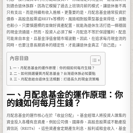
別適合退休族群，因為它模擬了過去上班領月薪的模式，讓退休後不再
只有支出，而是持續有收入進帳。更重要的是，月配息基金通常投資於
債券、高股息股票或REITs等標的，風險相對股票型基金來得低，波動
也較小。只要慎選標的並做好資產配置，就能為退休生活打造一條穩固
的現金流通道。然而，投資人必須了解，月配息不等於保證獲利，配息
可能來自本金，且基金淨值會隨市場波動。因此，在追求每月現金流的
同時，也要注意長期資本的穩定性，才能讓退休金真正「自己造」。
內容目錄
一、月配息基金的運作原理：你的錢如何每月生錢？
二、如何挑選優質月配息基金？台灣退休族必知要點
三、月配息結合退休生活規劃：打造長久的現金流策略
一、月配息基金的運作原理：你
的錢如何每月生錢？
月配息基金的運作核心在於「收益分配」。基金經理人將投資人匯集的
資金投入各種有息資產，例如公司債、國庫券、高股息股票或不動產投
資信託（REITs）。這些資產會定期產生利息、股利或租金收入，基金