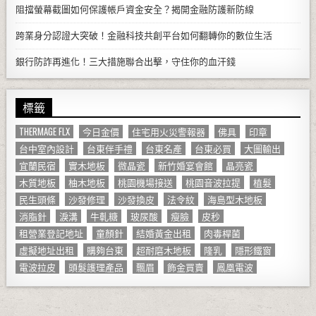
阻擋螢幕截圖如何保護帳戶資金安全？揭開金融防護新防線
跨業身分認證大突破！金融科技共創平台如何翻轉你的數位生活
銀行防詐再進化！三大措施聯合出擊，守住你的血汗錢
標籤
THERMAGE FLX
今日金價
住宅用火災警報器
佛具
印章
台中室內設計
台東伴手禮
台東名產
台東必買
大圖輸出
宜蘭民宿
實木地板
微晶瓷
新竹婚宴會館
晶亮瓷
木質地板
柚木地板
桃園機場接送
桃園音波拉提
植髮
民生頭條
沙發修理
沙發換皮
法令紋
海島型木地板
消脂針
淚溝
牛軋糖
玻尿酸
瘦臉
皮秒
租營業登記地址
童顏針
結婚黃金出租
肉毒桿菌
虛擬地址出租
購夠台東
超耐磨木地板
隆乳
隱形鐵窗
電波拉皮
頭髮護理產品
飄眉
飾金買賣
鳳凰電波