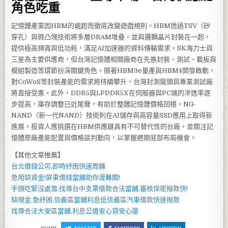
角色吃重
記憶體產業因HBM的崛起而徹底改變遊戲規則。HBM透過TSV（矽
穿孔）與微凸塊技術將多層DRAM堆疊，並與邏輯晶片封裝在一起，
提供極高頻寬與低功耗，滿足AI加速器的資料傳輸需求。SK海力士與
三星為主要供應商，但台灣記憶體相關廠商在先進封裝、測試、載板與
模組製造等環節扮演關鍵角色。隨著HBM3e量產與HBM4開發啟動，
對CoWoS等封裝產能的需求將持續攀升，台灣封測龍頭與專業測試廠
將直接受惠。此外，DDR5與LPDDR5X在伺服器與PC端的滲透率逐
步提高，庫存調整已近尾聲，有助於整體記憶體價格回穩。NG-
NAND（新一代NAND）技術則在AI儲存與高容量SSD應用上取得新
進展。投資人應挑選在HBM供應鏈具有不可替代性的台廠，並關注記
憶體原廠產能配置與價格談判動向，以掌握週期底部布局機會。
【其他文章推薦】
台北借錢
公司,即時紓困快速周轉
急用缺資金!
屏東借錢
當舖助你渡難關!
手頭吃緊沒處籌,找尋
台中支票借款
合法當舖,審核保密撥款快!
缺現金,急紓困,
信義區當舖
利息低
信義區汽車借款
快速撥款
找尋合法
大安區當舖
,利息公道安心貸安心還