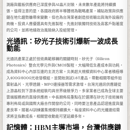
測廠與載板供應商已深度參與AI晶片封裝，未來數年產能將持續擴
張。值得注意的是，各國政府將半導體視為戰略產業，補貼政策與供應
鏈在地化趨勢雖帶來變數，但也為台灣業者創造技術輸出與海外設廠的
商機。投資人應優選具有先進製程、先進封裝獨特技術及高客戶黏著度
的公司，並將地緣政治風險納入投組管理。
光通訊：矽光子技術引爆新一波成長
動能
光通訊產業正處於技術典範移轉的關鍵時刻，矽光子（Silicon
Photonics）整合光學元件與CMOS製程，大幅降低生產成本與功耗，
成為資料中心內部互連的主流方案。北美超大規模資料中心業者積極導
入400G/800G光收發模組，並開始測試1.6T產品，帶動相關零組件如
雷射晶片、光學透鏡、MPO連接器等需求激增。台灣光通訊供應鏈從
上游晶粒到下游系統組裝均具世界級競爭力，多家業者已成為全球主要
雲端服務商的直接供應商。中長期佈局重點在於選擇在矽光子技術擁有
專利佈局或與國際大廠合作開發的公司，同時要注意產品認證進度與量
產良率。隨著AI訓練叢集規模持續擴大，每座資料中心的光纖連結需
求將呈指數成長，相關營收動能可望延續多年。
記憶體：HBM主導市場，台灣供應鏈