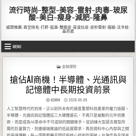
Skip to content
流行時尚-整型-美容-雷射-肉毒-玻尿
酸-美白-瘦身-減肥-隆鼻
威塑推薦-真空除毛-打鼾-狐臭-雙眼皮-音波拉皮-皮秒雷射-瘦臉-法令紋-
晶亮瓷
MENU
POSTED IN
金融理財
搶佔AI商機！半導體、光通訊與
記憶體中長期投資前景
AUTHOR:
PUBLISHED DATE:
ADMIN
2026-05-09
人工智慧時代的到來，正以前所未有的速度重塑科技產業的權力版圖。
半導體、光通訊與記憶體這三大硬體基石，不再只是被動的元件供應
商，而是成為AI革命中不可或缺的關鍵推手。從訓練大型語言模型所
需的巨量算力，到邊緣端推論的低延遲需求，再到資料中心內部與之間
的高速傳輸，每一環節都離不開這些核心技術的突破。台灣作為全球半