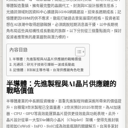
導體製造重鎮，擁有最完整的晶圓代工、封測與IC設計服務生態系；
光通訊領域則因資料中心擴建與5G/6G網路建設，迎來長週期成長；記
憶體更因HBM的供不應求，徹底打破過去景氣循環的桎梏。投資者若
想在AI浪潮中取得超額報酬，必須跳脫短期消息面干擾，以中長期視
角布局這些具結構性成長動能的族群。以下分別從三個重點面向，探討
投資者應聚焦的產業趨勢與潛力標的。
內容目錄
半導體：先進製程與AI晶片供應鏈的戰略價值
光通訊：矽光子技術引爆新一波成長動能
記憶體：HBM主導市場，台灣供應鏈角色吃重
半導體：先進製程與AI晶片供應鏈的
戰略價值
半導體產業的中長期投資機會，首重先進製程持續演進所帶來的價值提
升。台積電3奈米製程已全面量產，2奈米預計2025年問世，為AI加速
器、CPU、GPU等高效能運算晶片提供更佳效能與功耗表現。此外，
晶片設計從單一大型Die轉向小晶片（Chiplet）架構，使得先進封裝
技術如CoWoS、InFO、SoIC成為效能瓶頸的關鍵解方。台灣多家封