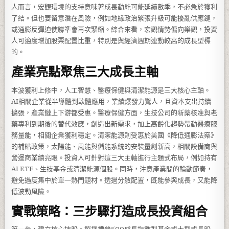
人而言，宏觀環境的支持意味著成長動能可能延續數季，不必急於獲利
了結。但也要留意潛在風險，例如地緣政治緊張升級可能擾亂供應鏈，
或通膨反彈迫使聯準會再次緊縮。綜合來看，宏觀情勢偏向樂觀，投資
人可適度增加股票配置比重，特別是與經濟週期連動較高的成長型標
的。
產業亮點聚焦三大成長主軸
本波獲利上修中，人工智慧、醫療保健與清潔能源是三大核心主軸。
AI相關企業從半導體到軟體應用，業績爆發力驚人，且資本支出持續
擴張，產業鏈上下游都受惠。醫療保健方面，生技公司的新藥核准與老
藥專利到期後的替代效應，創造出新需求，加上高齡化趨勢帶動醫療服
務量能，相關企業獲利穩定。清潔能源則受惠於美國《降低通膨法案》
的補貼政策，太陽能、風能與儲能系統的安裝量創新高，相關設備商與
營運商業績亮眼。投資人可針對這三大主軸進行主題式布局，例如持有
AI ETF、生技基金或清潔能源個股。同時，注意產業間的輪動節奏，
避免過度集中於單一熱門題材。透過分散配置，既能參與成長，又能降
低波動風險。
實戰策略：三步驟打造成長投資組合