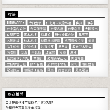
標籤
THERMAGE FLX
今日金價
住宅用火災警報器
佛具
印章
台中室內設計
台東伴手禮
台東名產
台東必買
大圖輸出
宜蘭民宿
實木地板
微晶瓷
新竹婚宴會館
晶亮瓷
木質地板
柚木地板
桃園機場接送
桃園音波拉提
植髮
民生頭條
沙發修理
沙發換皮
法令紋
海島型木地板
消脂針
淚溝
牛軋糖
玻尿酸
瘦臉
皮秒
租營業登記地址
童顏針
結婚黃金出租
肉毒桿菌
虛擬地址出租
購夠台東
超耐磨木地板
隆乳
隱形鐵窗
電波拉皮
頭髮護理產品
飄眉
飾金買賣
鳳凰電波
廠商推薦
晨達提供多種
空壓機
使用狀況諮詢
鴻和興專業於生產
茶葉罐