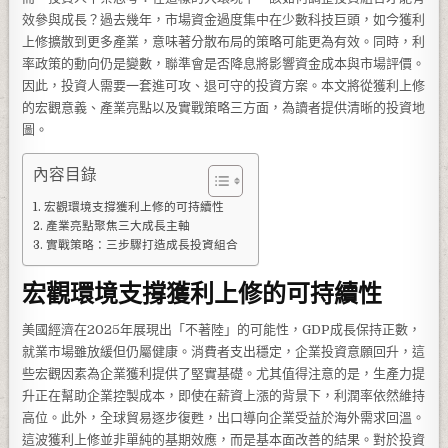
效參與成長？過去幾年，市場資金過度集中在少數科技巨頭，如今獲利
上修擴散到更多產業，意味著分散布局的策略可能更為有效。同時，利
率政策的動向仍是變數，聯準會是否降息將影響資金成本與市場評價。
因此，投資人需要一套進可攻、退可守的投資方案。本文將從獲利上修
的宏觀意義、產業亮點以及實戰策略三方面，為讀者提供清晰的投資地
圖。
內容目錄
宏觀環境支撐獲利上修的可持續性
產業亮點聚焦三大成長主軸
實戰策略：三步驟打造成長投資組合
宏觀環境支撐獲利上修的可持續性
美國經濟在2025年展現出「不著陸」的可能性，GDP成長保持正數，
就業市場雖放緩但仍屬健康。消費者支出穩定，企業投資意願回升，這
些宏觀因素為企業獲利提供了堅實基礎。尤其值得注意的是，生產力提
升正在幫助企業控製成本，即使在薪資上漲的背景下，利潤率依然維持
高位。此外，全球貿易逐步復甦，出口導向企業受益於海外需求回溫。
這波獲利上修並非單純的基期效應，而是基本面改善的結果。對於投資