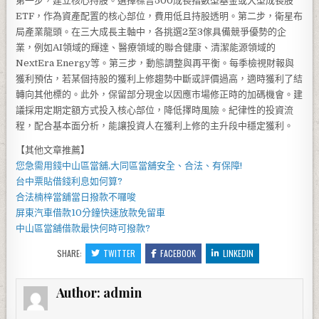
第一步，建立核心持股。選擇標普500成長指數型基金或大型成長股
ETF，作為資產配置的核心部位，費用低且持股透明。第二步，衛星布
局產業龍頭。在三大成長主軸中，各挑選2至3傢具備競爭優勢的企
業，例如AI領域的輝達、醫療領域的聯合健康、清潔能源領域的
NextEra Energy等。第三步，動態調整與再平衡。每季檢視財報與
獲利預估，若某個持股的獲利上修趨勢中斷或評價過高，適時獲利了結
轉向其他標的。此外，保留部分現金以因應市場修正時的加碼機會。建
議採用定期定額方式投入核心部位，降低擇時風險。紀律性的投資流
程，配合基本面分析，能讓投資人在獲利上修的主升段中穩定獲利。
【其他文章推薦】
您急需用錢
中山區當舖
,
大同區當舖
安全、合法、有保障!
台中票貼借錢
利息如何算?
合法
楠梓當舖當
日撥款不囉唆
屏東汽車借款
10分鐘快速放款免留車
中山區當舖
借款最快何時可撥款?
SHARE:
TWITTER
FACEBOOK
LINKEDIN
Author:
admin