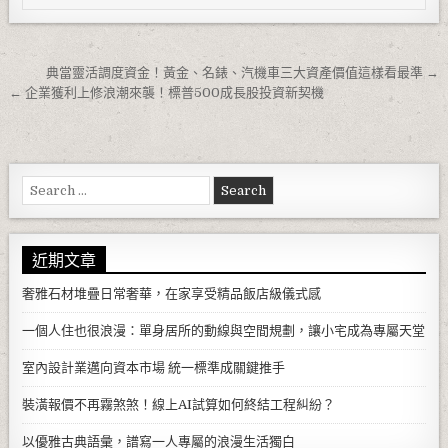
文章導覽
典當靈活調度資金！黃金、名錶、汽機車三大資產價值這樣看最準 →
← 企業獲利上修浪潮來襲！標普500成長股投資新契機
Search for:
近期文章
奢雅石材堆疊日常奢華，在家享受精品飯店級儀式感
一個人住也很浪漫：單身居所的動線與空間規劃，讓小宅成為專屬天堂
室內設計業邁向資本市場 統一標準成關鍵推手
裝潢報價不再霧煞煞！線上AI試算如何終結工程糾紛？
以優雅古典語彙，譜寫一人專屬的浪漫生活獨白