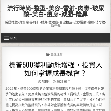
Skip to content
流行時尚-整型-美容-雷射-肉毒-玻尿
酸-美白-瘦身-減肥-隆鼻
威塑推薦-真空除毛-打鼾-狐臭-雙眼皮-音波拉皮-皮秒雷射-瘦臉-法令紋-
晶亮瓷
MENU
POSTED IN
金融理財
標普500獲利動能增強，投資人
如何掌握成長機會？
AUTHOR:
PUBLISHED DATE:
ADMIN
2026-05-11
2025年，標普500指數的企業獲利預期出現明顯上修，這不僅是財報
季的短期現象，更反映美國經濟結構的韌性。從科技、金融到工業，各
行業龍頭公司紛紛發布優於預期的業績，並調高全年展望。分析師們也
隨之提高指數的盈餘預估，市場對企業獲利成長的樂觀情緒升溫。然
而，投資人不禁思考：在這樣的大環境下，該如何調整投資組合才能有