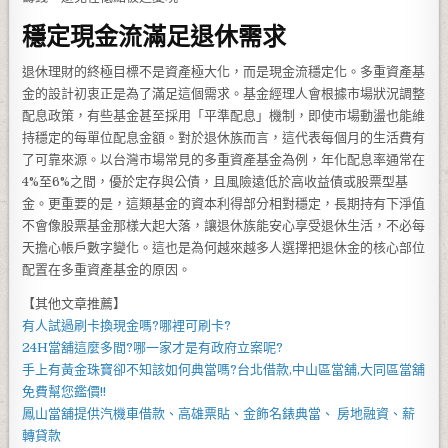
穩定現金流滿足退休需求
退休理財的終極目標不是資產極大化，而是現金流穩定化。多重資產基
金的設計初衷正是為了滿足這個需求。基金經理人會根據市場狀況調整
配息政策，有些基金甚至採用「平準配息」機制，即使市場動盪也能維
持穩定的每單位配息金額。對於退休族而言，這代表每個月的生活費有
了可靠來源。以台灣市場常見的多重資產基金為例，年化配息率通常在
4%至6%之間，優於定存與公債，且風險遠低於高收益債或股票型基
金。更重要的是，這類基金的資本利得部分相對穩定，長期持有下淨值
不會像股票基金那樣大起大落，讓退休族能安心享受退休生活，不必每
天擔心帳戶數字變化。這也是為何越來越多人選擇把退休金的核心部位
配置在多重資產基金的原因。
【其他文章推薦】
有人試過
刷卡換現
金嗎?哪裡可刷卡?
24H當舖
這麼多間?哪一家才是有政府立案呢?
手上有黃金珠寶卻不知該如何典當嗎?
台北借款
,
中山區當舖
,
大同區當舖
免費幫您鑑價!!
鳳山當舖
提供汽機車借款、高雄票貼、金飾名錶典當、 房地融資、薪
轉貸款