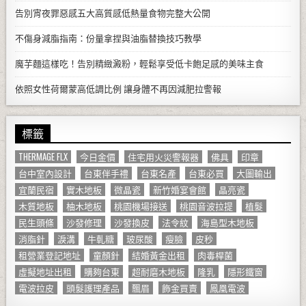
告別宵夜罪惡感五大高質感低熱量食物完整大公開
不傷身減脂指南：份量拿捏與油脂替換技巧教學
魔芋麵這樣吃！告別精緻澱粉，輕鬆享受低卡飽足感的美味主食
依照女性荷爾蒙高低調比例 讓身體不再因減肥拉警報
標籤
THERMAGE FLX
今日金價
住宅用火災警報器
佛具
印章
台中室內設計
台東伴手禮
台東名產
台東必買
大圖輸出
宜蘭民宿
實木地板
微晶瓷
新竹婚宴會館
晶亮瓷
木質地板
柚木地板
桃園機場接送
桃園音波拉提
植髮
民生頭條
沙發修理
沙發換皮
法令紋
海島型木地板
消脂針
淚溝
牛軋糖
玻尿酸
瘦臉
皮秒
租營業登記地址
童顏針
結婚黃金出租
肉毒桿菌
虛擬地址出租
購夠台東
超耐磨木地板
隆乳
隱形鐵窗
電波拉皮
頭髮護理產品
飄眉
飾金買賣
鳳凰電波