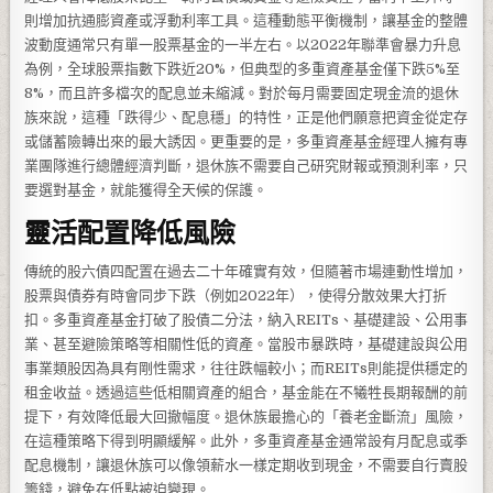
則增加抗通膨資產或浮動利率工具。這種動態平衡機制，讓基金的整體
波動度通常只有單一股票基金的一半左右。以2022年聯準會暴力升息
為例，全球股票指數下跌近20%，但典型的多重資產基金僅下跌5%至
8%，而且許多檔次的配息並未縮減。對於每月需要固定現金流的退休
族來說，這種「跌得少、配息穩」的特性，正是他們願意把資金從定存
或儲蓄險轉出來的最大誘因。更重要的是，多重資產基金經理人擁有專
業團隊進行總體經濟判斷，退休族不需要自己研究財報或預測利率，只
要選對基金，就能獲得全天候的保護。
靈活配置降低風險
傳統的股六債四配置在過去二十年確實有效，但隨著市場連動性增加，
股票與債券有時會同步下跌（例如2022年），使得分散效果大打折
扣。多重資產基金打破了股債二分法，納入REITs、基礎建設、公用事
業、甚至避險策略等相關性低的資產。當股市暴跌時，基礎建設與公用
事業類股因為具有剛性需求，往往跌幅較小；而REITs則能提供穩定的
租金收益。透過這些低相關資產的組合，基金能在不犧牲長期報酬的前
提下，有效降低最大回撤幅度。退休族最擔心的「養老金斷流」風險，
在這種策略下得到明顯緩解。此外，多重資產基金通常設有月配息或季
配息機制，讓退休族可以像領薪水一樣定期收到現金，不需要自行賣股
籌錢，避免在低點被迫變現。