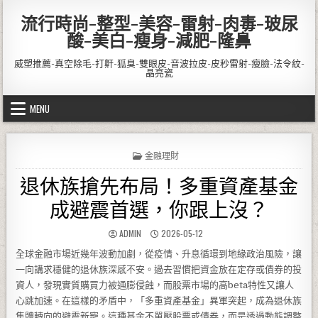
Skip to content
流行時尚-整型-美容-雷射-肉毒-玻尿
酸-美白-瘦身-減肥-隆鼻
威塑推薦-真空除毛-打鼾-狐臭-雙眼皮-音波拉皮-皮秒雷射-瘦臉-法令紋-
晶亮瓷
MENU
POSTED IN
金融理財
退休族搶先布局！多重資產基金
成避震首選，你跟上沒？
AUTHOR:
PUBLISHED DATE:
ADMIN
2026-05-12
全球金融市場近幾年波動加劇，從疫情、升息循環到地緣政治風險，讓
一向講求穩健的退休族深感不安。過去習慣把資金放在定存或債券的投
資人，發現實質購買力被通膨侵蝕，而股票市場的高beta特性又讓人
心跳加速。在這樣的矛盾中，「多重資產基金」異軍突起，成為退休族
集體轉向的避震新寵。這種基金不單壓股票或債券，而是透過動態調整