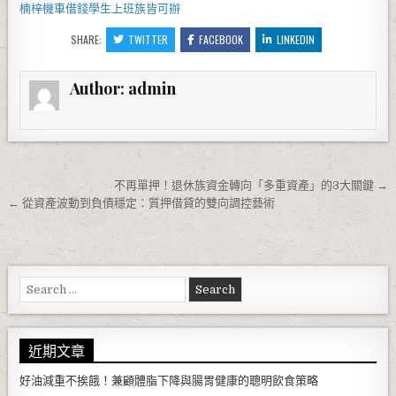
楠梓機車借錢
學生上班族皆可辦
SHARE:
TWITTER
FACEBOOK
LINKEDIN
Author:
admin
文章導覽
不再單押！退休族資金轉向「多重資產」的3大關鍵 →
← 從資產波動到負債穩定：質押借貸的雙向調控藝術
Search for:
近期文章
好油減重不挨餓！兼顧體脂下降與腸胃健康的聰明飲食策略