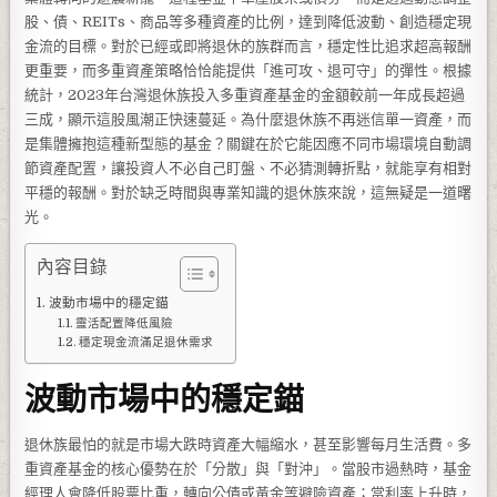
股、債、REITs、商品等多種資產的比例，達到降低波動、創造穩定現
金流的目標。對於已經或即將退休的族群而言，穩定性比追求超高報酬
更重要，而多重資產策略恰恰能提供「進可攻、退可守」的彈性。根據
統計，2023年台灣退休族投入多重資產基金的金額較前一年成長超過
三成，顯示這股風潮正快速蔓延。為什麼退休族不再迷信單一資產，而
是集體擁抱這種新型態的基金？關鍵在於它能因應不同市場環境自動調
節資產配置，讓投資人不必自己盯盤、不必猜測轉折點，就能享有相對
平穩的報酬。對於缺乏時間與專業知識的退休族來說，這無疑是一道曙
光。
內容目錄
波動市場中的穩定錨
靈活配置降低風險
穩定現金流滿足退休需求
波動市場中的穩定錨
退休族最怕的就是市場大跌時資產大幅縮水，甚至影響每月生活費。多
重資產基金的核心優勢在於「分散」與「對沖」。當股市過熱時，基金
經理人會降低股票比重，轉向公債或黃金等避險資產；當利率上升時，