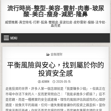
Skip to content
流行時尚-整型-美容-雷射-肉毒-玻尿
酸-美白-瘦身-減肥-隆鼻
威塑推薦-真空除毛-打鼾-狐臭-雙眼皮-音波拉皮-皮秒雷射-瘦臉-法令紋-
晶亮瓷
MENU
POSTED IN
金融理財
平衡風險與安心，找到屬於你的
投資安全感
AUTHOR:
PUBLISHED DATE:
ADMIN
2026-05-15
走進投資的世界，許多人第一個念頭就是「我要賺多少錢」。但真正在
市場中存活下來的人，反而更常問自己：「我能承擔多少虧損？」這不
是悲觀，而是一種務實的安全感建構。理性的風險評估與感性的心理舒
適度，就像天平的兩端，任何一邊失衡都會讓你的投資之路歪斜。當你
學會平衡這兩者，你就不再是市場的奴隸，而是擁有專屬步調的主宰