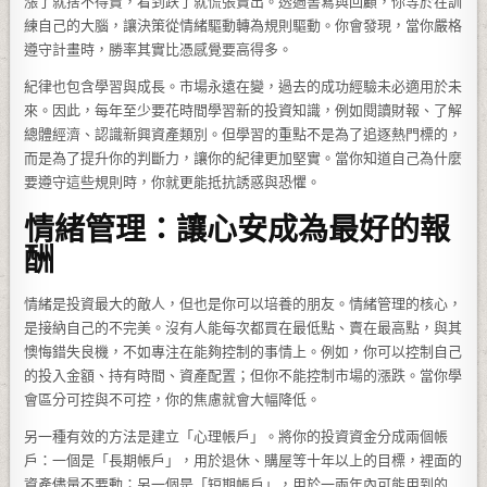
漲了就捨不得賣，看到跌了就慌張賣出。透過書寫與回顧，你等於在訓
練自己的大腦，讓決策從情緒驅動轉為規則驅動。你會發現，當你嚴格
遵守計畫時，勝率其實比憑感覺要高得多。
紀律也包含學習與成長。市場永遠在變，過去的成功經驗未必適用於未
來。因此，每年至少要花時間學習新的投資知識，例如閱讀財報、了解
總體經濟、認識新興資產類別。但學習的重點不是為了追逐熱門標的，
而是為了提升你的判斷力，讓你的紀律更加堅實。當你知道自己為什麼
要遵守這些規則時，你就更能抵抗誘惑與恐懼。
情緒管理：讓心安成為最好的報
酬
情緒是投資最大的敵人，但也是你可以培養的朋友。情緒管理的核心，
是接納自己的不完美。沒有人能每次都買在最低點、賣在最高點，與其
懊悔錯失良機，不如專注在能夠控制的事情上。例如，你可以控制自己
的投入金額、持有時間、資產配置；但你不能控制市場的漲跌。當你學
會區分可控與不可控，你的焦慮就會大幅降低。
另一種有效的方法是建立「心理帳戶」。將你的投資資金分成兩個帳
戶：一個是「長期帳戶」，用於退休、購屋等十年以上的目標，裡面的
資產儘量不要動；另一個是「短期帳戶」，用於一兩年內可能用到的