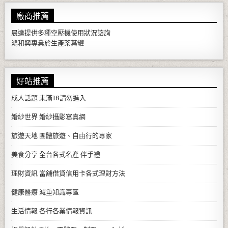
廠商推薦
晨達提供多種
空壓機
使用狀況諮詢
鴻和興專業於生產
茶葉罐
好站推薦
成人話題
未滿18請勿進入
婚紗世界
婚紗攝影寫真網
旅遊天地
團體旅遊、自由行的專家
美食分享
全台各式名產 伴手禮
理財資訊
當舖借貸信用卡各式理財方法
健康醫療
減重知識專區
生活情報
各行各業情報資訊