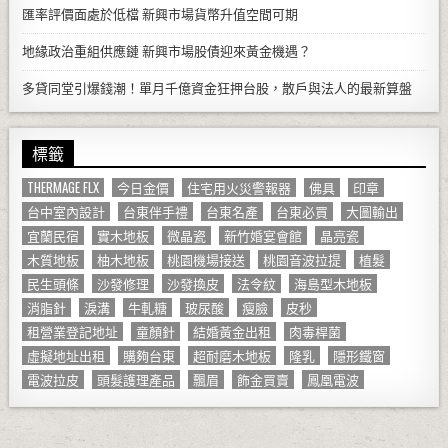
匯率評價面處於低檔 新興市場貨幣升值空間可期
地緣政治重組供應鏈 新興市場股債迎來黃金機遇？
多貸同堂引爆錢潮！單月千億資金狂押台股，散戶與法人的最新算盤
標籤
THERMAGE FLX
今日金價
住宅用火災警報器
佛具
印章
台中室內設計
台東伴手禮
台東名產
台東必買
大圖輸出
宜蘭民宿
實木地板
微晶瓷
新竹婚宴會館
晶亮瓷
木質地板
柚木地板
桃園機場接送
桃園音波拉提
植髮
民生頭條
沙發修理
沙發換皮
法令紋
海島型木地板
消脂針
淚溝
牛軋糖
玻尿酸
瘦臉
皮秒
租營業登記地址
童顏針
結婚黃金出租
肉毒桿菌
虛擬地址出租
購夠台東
超耐磨木地板
隆乳
隱形鐵窗
電波拉皮
頭髮護理產品
飄眉
飾金買賣
鳳凰電波