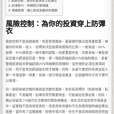
風險控制：為你的投資穿上防彈衣
紀律執行：用規則打敗情緒
情緒管理：讓心安成為最好的報酬
風險控制：為你的投資穿上防彈
衣
風險控制不是逃避風險，而是管理風險。最基礎的做法是資產配置，根
據你的年齡、收入、目標來決定股票與債券的比例。一般來說，60%
股票、40%債券是一個中庸的起點。但更重要的是，你要為每一筆投資
設定最大虧損容忍度。例如，單一個股跌幅超過15%就強制賣出，或者
整個投資組合跌幅超過20%時啟動防禦機制。這些規則必須在進場前
訂好，而不是等到虧損發生時才猶豫。同時，永遠不要把所有資金投入
單一市場或單一資產，保留一部分現金或黃金，在崩盤時你才有子彈可
以進場。
另一個容易被忽略的風險是流動性風險。有些投資標的（如房地產、私
募基金）不易變現，如果你突然需要現金，可能被迫低價出售。因此，
務必保留至少6個月生活費用的緊急預備金，放在活存或貨幣市場基金
中。這筆錢不是用來投資的，而是用來保護你不在急需用錢時被迫賣出
資產。當你有了這層緩衝，即使市場大跌，你也不會因為缺錢而恐慌拋