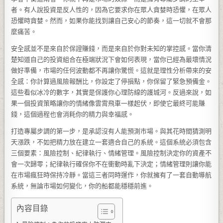
者。有人說投資是反人性的，因為它要求你在眾人貪婪時恐懼，在眾人
恐懼時貪婪。然而，如果你能找到讓自己安心的節奏，這一切就不會那
麼痛苦。
安全感並不是來自於保證賺錢，而是來自於你對未知的掌控感。當你清
楚知道自己的投資組合在極端狀況下會如何表現，當你已經為最壞情況
做好準備，市場的任何波動都不再讓你驚慌。這就是理性分析帶來的安
全感：你計算過風險報酬比，你設定了停損點，你保留了緊急預備金。
這些看似冰冷的數字，其實是保護你心理防線的護城河。反過來說，如
果一個投資策略讓你的情緒像雲霄飛車一樣起伏，即使它最終可能賺
錢，這個過程也會消耗你的精力與幸福感。
打造專屬步調的第一步，是承認沒有人能預測市場。與其花時間猜測明
天漲跌，不如把精力放在建立一套適合自己的系統。這個系統必須包含
三個要素：風險控制、紀律執行、情緒管理。風險控制決定你的資產不
會一次歸零；紀律執行確保你不在衝動時亂下決定；情緒管理則讓你能
在市場瘋狂時保持冷靜。當這三者同時運作，你就擁有了一套自動導航
系統，無論市場如何變化，你的船都能穩穩前進。
內容目錄