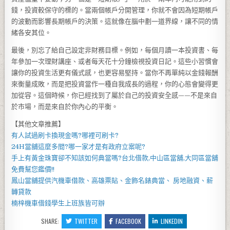
錢，投資較保守的標的。當兩個帳戶分開管理，你就不會因為短期帳戶
的波動而影響長期帳戶的決策。這就像在腦中劃一道界線，讓不同的情
緒各安其位。
最後，別忘了給自己設定非財務目標。例如，每個月讀一本投資書、每
年參加一次理財講座、或者每天花十分鐘檢視投資日記。這些小習慣會
讓你的投資生活更有儀式感，也更容易堅持。當你不再單純以金錢報酬
來衡量成敗，而是把投資當作一種自我成長的過程，你的心態會變得更
加從容。這個時候，你已經找到了屬於自己的投資安全感——不是來自
於市場，而是來自於你內心的平衡。
【其他文章推薦】
有人試過
刷卡換現
金嗎?哪裡可刷卡?
24H當舖
這麼多間?哪一家才是有政府立案呢?
手上有黃金珠寶卻不知該如何典當嗎?
台北借款
,
中山區當舖
,
大同區當舖
免費幫您鑑價!!
鳳山當舖
提供汽機車借款、高雄票貼、金飾名錶典當、 房地融資、薪
轉貸款
楠梓機車借錢
學生上班族皆可辦
SHARE:
TWITTER
FACEBOOK
LINKEDIN