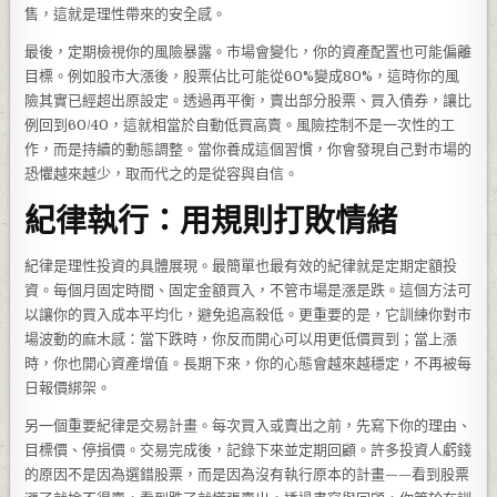
售，這就是理性帶來的安全感。
最後，定期檢視你的風險暴露。市場會變化，你的資產配置也可能偏離
目標。例如股市大漲後，股票佔比可能從60%變成80%，這時你的風
險其實已經超出原設定。透過再平衡，賣出部分股票、買入債券，讓比
例回到60/40，這就相當於自動低買高賣。風險控制不是一次性的工
作，而是持續的動態調整。當你養成這個習慣，你會發現自己對市場的
恐懼越來越少，取而代之的是從容與自信。
紀律執行：用規則打敗情緒
紀律是理性投資的具體展現。最簡單也最有效的紀律就是定期定額投
資。每個月固定時間、固定金額買入，不管市場是漲是跌。這個方法可
以讓你的買入成本平均化，避免追高殺低。更重要的是，它訓練你對市
場波動的麻木感：當下跌時，你反而開心可以用更低價買到；當上漲
時，你也開心資產增值。長期下來，你的心態會越來越穩定，不再被每
日報價綁架。
另一個重要紀律是交易計畫。每次買入或賣出之前，先寫下你的理由、
目標價、停損價。交易完成後，記錄下來並定期回顧。許多投資人虧錢
的原因不是因為選錯股票，而是因為沒有執行原本的計畫——看到股票