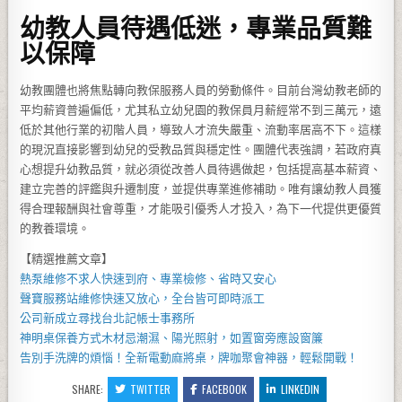
幼教人員待遇低迷，專業品質難
以保障
幼教團體也將焦點轉向教保服務人員的勞動條件。目前台灣幼教老師的
平均薪資普遍偏低，尤其私立幼兒園的教保員月薪經常不到三萬元，遠
低於其他行業的初階人員，導致人才流失嚴重、流動率居高不下。這樣
的現況直接影響到幼兒的受教品質與穩定性。團體代表強調，若政府真
心想提升幼教品質，就必須從改善人員待遇做起，包括提高基本薪資、
建立完善的評鑑與升遷制度，並提供專業進修補助。唯有讓幼教人員獲
得合理報酬與社會尊重，才能吸引優秀人才投入，為下一代提供更優質
的教養環境。
【精選推薦文章】
熱泵維修
不求人快速到府、專業檢修、省時又安心
聲寶服務站
維修快速又放心，全台皆可即時派工
公司新成立尋找
台北記帳士事務所
神明桌
保養方式木材忌潮濕、陽光照射，如置窗旁應設窗簾
告別手洗牌的煩惱！全新
電動麻將桌
，牌咖聚會神器，輕鬆開戰！
SHARE:
TWITTER
FACEBOOK
LINKEDIN