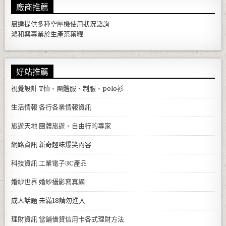
廠商推薦
晨達提供多種
空壓機
使用狀況諮詢
鴻和興專業於生產
茶葉罐
好站推薦
視覺設計
T恤、團體服、制服、polo衫
生活情報
各行各業情報資訊
旅遊天地
團體旅遊、自由行的專家
網路資訊
新奇趣味爆笑內容
科技資訊
工業電子3C產品
婚紗世界
婚紗攝影寫真網
成人話題
未滿18請勿進入
理財資訊
當舖借貸信用卡各式理財方法