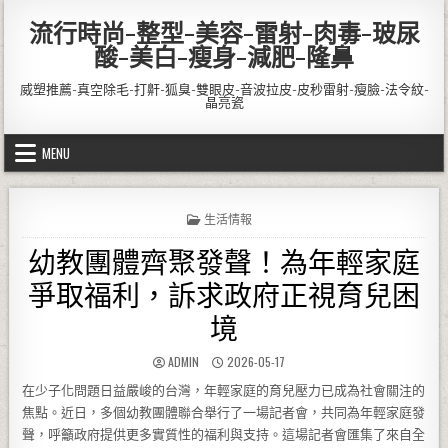
Skip to content
流行時尚-整型-美容-雷射-肉毒-玻尿
酸-美白-瘦身-減肥-隆鼻
威塑推薦-真空除毛-打鼾-狐臭-雙眼皮-音波拉皮-皮秒雷射-瘦臉-法令紋-
晶亮瓷
MENU
POSTED IN
生活情報
幼教團體齊聚發聲！為年輕家庭
爭取福利，訴求政府正視育兒困
境
AUTHOR:
PUBLISHED DATE:
ADMIN
2026-05-17
在少子化問題日益嚴峻的台灣，年輕家庭的育兒壓力已成為社會關注的
焦點。近日，多個幼教團體聯合舉行了一場記者會，共同為年輕家庭發
聲，呼籲政府提供更多實質性的福利與支持。這場記者會匯集了來自全