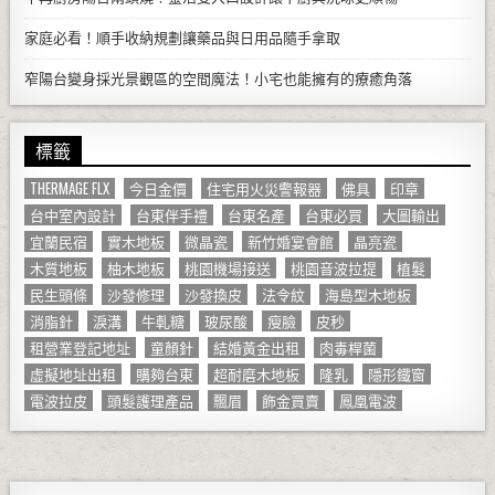
家庭必看！順手收納規劃讓藥品與日用品隨手拿取
窄陽台變身採光景觀區的空間魔法！小宅也能擁有的療癒角落
標籤
THERMAGE FLX
今日金價
住宅用火災警報器
佛具
印章
台中室內設計
台東伴手禮
台東名產
台東必買
大圖輸出
宜蘭民宿
實木地板
微晶瓷
新竹婚宴會館
晶亮瓷
木質地板
柚木地板
桃園機場接送
桃園音波拉提
植髮
民生頭條
沙發修理
沙發換皮
法令紋
海島型木地板
消脂針
淚溝
牛軋糖
玻尿酸
瘦臉
皮秒
租營業登記地址
童顏針
結婚黃金出租
肉毒桿菌
虛擬地址出租
購夠台東
超耐磨木地板
隆乳
隱形鐵窗
電波拉皮
頭髮護理產品
飄眉
飾金買賣
鳳凰電波