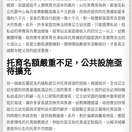
微調，但遠遠追不上實際育兒成本的飆升。以托育費用為例，都會區私
立托嬰中心每月收費動輒兩萬五千元起跳，而政府提供的托育補助最多
僅約八千元，家長仍需自付超過一萬七千元，對一般雙薪家庭而言是極
大的負擔。此外，許多家庭因無法排進公立幼兒園，只能選擇私幼，但
私幼的學費與月費加總後，經常佔去家庭總收入的四分之一以上。幼教
團體呼籲，政府應考慮將育兒津貼與托育補助的額度調升至實際支出的
七成以上，並建立動態調整機制，隨物價指數逐年滾動檢討，才能真正
減輕年輕父母的經濟重擔。
托育名額嚴重不足，公共設施亟
待擴充
另一個被反覆提及的痛點是公共托育資源的短缺。根據統計，全台公立
幼兒園的供應量僅能滿足約三成的需求，意味著有七成的幼兒必須仰賴
私幼或自行照顧。在人口密集的都會區，公立幼兒園的抽籤中籤率經常
低於兩成，讓許多家長感到無奈與焦慮。幼教團體建議，政府應加快增
設公立幼兒園與非營利幼兒園的腳步，並鼓勵企業設立職場托育設施，
同時簡化申請流程、提供稅務優惠。此外，對於偏鄉與離島地區，應提
供更彈性的托育服務模式，例如社區互助托育或定點臨托，以解決城鄉
差距所衍生的托育不均問題。