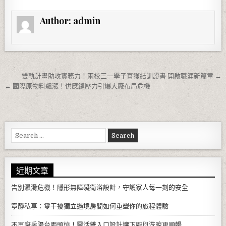
Author:
admin
文章導覽
雙軌計畫助攻實務力！兩校三一學子喜獲結訓證書 開啟職涯新篇章 →
← 國際原物料飆漲！供應鏈壓力引爆大廠布局危機
Search for:
近期文章
告別濕滑危機！隱形無障礙衛浴設計，守護家人每一刻的安全
寧靜私享：零干擾獨立過境房間如何重塑你的旅程體驗
不再廚房陽台兩頭燒！靈活雙入口設計讓下廚與洗晾更順暢