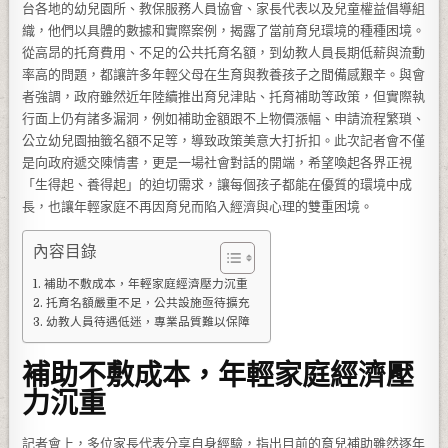
台各地的幼兒園所、教保服務人員協會、家長代表以及兒童權益倡導組
織，他們以具體的數據和實際案例，揭露了當前育兒環境的種種困境。
從高昂的托育費用、不足的公共托育名額，到幼教人員長期低薪與流動
率高的問題，都讓許多年輕父母在生育與教養孩子之間備感艱辛。與會
者強調，政府雖然近年陸續推出育兒津貼、托育補助等政策，但實際執
行面上仍有諸多漏洞，例如補助金額跟不上物價漲幅、申請流程繁瑣、
公立幼兒園抽籤名額不足等，導致政策美意大打折扣。此次記者會不僅
是向政府遞交陳情書，更是一場社會對話的開端，希望喚起各界正視
「生得起、養得起」的迫切需求，讓每個孩子都能在優質的環境中成
長，也讓年輕家庭不再因育兒而陷入經濟與心理的雙重困境。
內容目錄
補助不敷成本，年輕家庭經濟壓力沉重
托育名額嚴重不足，公共設施亟待擴充
幼教人員待遇低迷，專業品質難以保障
補助不敷成本，年輕家庭經濟壓
力沉重
記者會上，多位家長代表分享自身經驗，指出目前的育兒補助雖然逐年