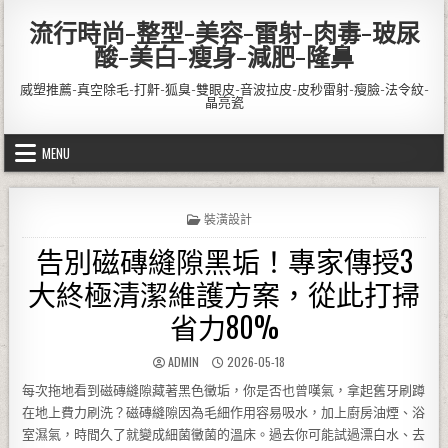
Skip to content
流行時尚-整型-美容-雷射-肉毒-玻尿
酸-美白-瘦身-減肥-隆鼻
威塑推薦-真空除毛-打鼾-狐臭-雙眼皮-音波拉皮-皮秒雷射-瘦臉-法令紋-
晶亮瓷
MENU
POSTED IN
裝潢設計
告別磁磚縫隙黑垢！專家傳授3
大終極清潔維護方案，從此打掃
省力80%
AUTHOR:
PUBLISHED DATE:
ADMIN
2026-05-18
每次拖地看到磁磚縫隙藏著黑色黴垢，你是否也曾嘆氣，拿起舊牙刷蹲
在地上費力刷洗？磁磚縫隙因為毛細作用容易吸水，加上廚房油煙、浴
室濕氣，時間久了就變成細菌黴菌的溫床。過去你可能試過漂白水、去