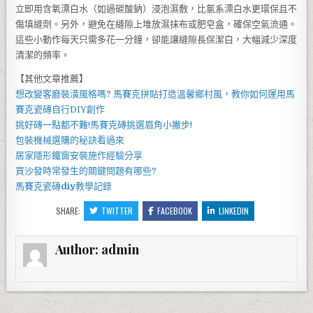
立即用含氧漂白水（如過碳酸鈉）浸泡濕敷，比氯系漂白水更環保且不
傷填縫劑。另外，避免在縫隙上堆放濕抹布或肥皂盒，確保空氣流通。
這些小動作每天只需多花一分鐘，卻能讓縫隙長保潔白，大幅減少深度
清潔的頻率。
【其他文章推薦】
想改變客廳裝潢風格嗎?
馬賽克拼貼
打造溫馨鄉村風，教你如何運用
馬
賽克瓷磚
自行DIY創作
挑好磚一點都不難!
馬賽克磚
挑選眉角小撇步!
包裝機械
選購的秘訣看過來
居家
隱形鐵窗
安裝施作經驗分享
買
沙發
時常發生的關鍵問題有哪些?
馬賽克瓷磚
diy
教學記錄
SHARE:
TWITTER
FACEBOOK
LINKEDIN
Author:
admin