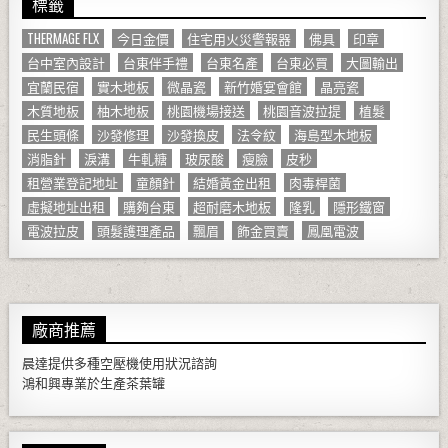
標籤
THERMAGE FLX
今日金價
住宅用火災警報器
佛具
印章
台中室內設計
台東伴手禮
台東名產
台東必買
大圖輸出
宜蘭民宿
實木地板
微晶瓷
新竹婚宴會館
晶亮瓷
木質地板
柚木地板
桃園機場接送
桃園音波拉提
植髮
民生頭條
沙發修理
沙發換皮
法令紋
海島型木地板
消脂針
淚溝
牛軋糖
玻尿酸
瘦臉
皮秒
租營業登記地址
童顏針
結婚黃金出租
肉毒桿菌
虛擬地址出租
購夠台東
超耐磨木地板
隆乳
隱形鐵窗
電波拉皮
頭髮護理產品
飄眉
飾金買賣
鳳凰電波
廠商推薦
晨達提供多種
空壓機
使用狀況諮詢
鴻和興專業於生產
茶葉罐