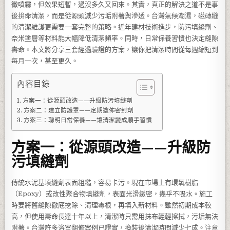
黴噴霧，但效果短暫，過沒多久又回來。其實，真正的解決之道不是事
後拚命清潔，而是從源頭減少污垢附著與滲透。台灣氣候潮濕，磁磚縫
的清潔維護更需要一套完整的策略。近年建材技術進步，防污填縫劑、
奈米塗層等材料能大幅降低清潔頻率。同時，日常保養習慣也決定縫隙
壽命。本文將分享三套經過驗證的方案，讓你把清潔時間從每週縮短到
每月一次，甚至更久。
內容目錄
方案一：從源頭改造——升級防污填縫劑
方案二：建立防護罩——定期塗佈密封劑
方案三：聰明日常保養——讓清潔變成順手習慣
方案一：從源頭改造——升級防
污填縫劑
傳統水泥基填縫劑表面粗糙，容易卡污。現在市場上有環氧樹脂
（Epoxy）或改性聚合物填縫劑，表面光滑緻密，幾乎不吸水。施工
時要將舊縫隙徹底挖除、清理霉根，再填入新材料。雖然初期成本較
高，但使用壽命長達十年以上，清潔時只需用抹布輕輕擦拭，污垢無法
附著。台灣許多浴室翻修案例已證實，換裝後清潔時間減少七成。注意