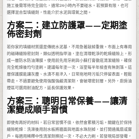
施工後需等待完全固化，通常24小時內不要碰水。若預算有限，也可
選擇混合型填縫劑，性能介於水泥與環氧之間。
方案二：建立防護罩——定期塗
佈密封劑
若你家的填縫材質還是傳統水泥基，不用急著敲掉重做。市面上有專用
的磁磚縫隙密封劑，類似透明指甲油，塗在清理乾淨的乾燥縫隙上，形
成一層防水防油薄膜。使用前先用牙刷與小蘇打膏徹底清潔縫隙，確保
完全乾燥後均勻塗刷。建議每年塗一次，浴室每半年檢查有無剝落。這
層保護膜能讓灰塵、水漬不易滲入，日常拖地時污垢只停留表面，輕鬆
帶走。不過要避免使用強酸強鹼清潔劑，會破壞密封層。另外，廚房油
煙區可選用耐油配方，延長保護效果。
方案三：聰明日常保養——讓清
潔變成順手習慣
即使有再好的材料，若日常習慣不佳，依然會累積污垢。關鍵在於保持
縫隙乾燥：洗澡後用刮水板將牆面與地面水珠刮掉，並打開通風扇或窗
戶。每週用稀釋中性清潔劑擦拭一次，不必大力刷。若發現局部發霉，