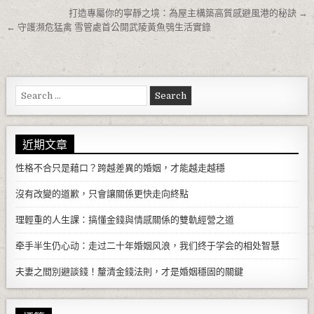
文章導覽
打造專屬你的寧靜之境：為屋主構築高質感避風港的秘訣 →
← 守護瀕危猛禽 雪管處首公開武陵黃魚鴞生活實錄
Search for:
近期文章
性格不合只是藉口？跨越差異的婚姻，才能越走越穩
沒有改變的道歉，只會讓關係更快走向終點
理輕重的人生課：搞懂金錢與情感關係的雙軌經營之道
牵手半生仍心动：走过二十年婚姻风浪，我们终于学会的相处智慧
夫妻之間別避談錢！釐清金錢法則，才是婚姻穩固的關鍵