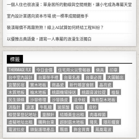
一個人住也很浪漫：單身居所的動線與空間規劃，讓小宅成為專屬天堂
室內設計業邁向資本市場 統一標準成關鍵推手
裝潢報價不再霧煞煞！線上AI試算如何終結工程糾紛？
以優雅古典語彙，譜寫一人專屬的浪漫生活獨白
標籤
THERMAGE FLX
今日金價
住宅用火災警報器
佛具
印章
台中室內設計
台東伴手禮
台東名產
台東必買
大圖輸出
宜蘭民宿
實木地板
微晶瓷
新竹婚宴會館
晶亮瓷
木質地板
柚木地板
桃園機場接送
桃園音波拉提
植髮
民生頭條
沙發修理
沙發換皮
法令紋
海島型木地板
消脂針
淚溝
牛軋糖
玻尿酸
瘦臉
皮秒
租營業登記地址
童顏針
結婚黃金出租
肉毒桿菌
虛擬地址出租
購夠台東
超耐磨木地板
隆乳
隱形鐵窗
電波拉皮
頭髮護理產品
飄眉
飾金買賣
鳳凰電波