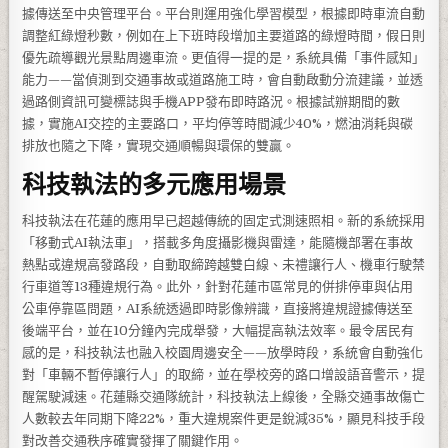
據傳送至中央管理平台。平台則運用強化學習模型，根據即時車流自動
調整紅綠燈秒數，例如在上下班時段增加主要道路的綠燈時間，假日則
優先疏導觀光景點周邊車流。更值得一提的是，系統具備「事件感知」
能力——當偵測到交通事故或道路施工時，會自動啟動分流建議，並透
過路側資訊可變標誌與手機APP發布即時路況。根據試辦期間的數
據，實施AI交控的主要路口，平均停等時間減少40%，燃油消耗與碳
排放也隨之下降，實現交通順暢與環保的雙贏。
科技執法的多元應用場景
科技執法在花蓮的應用早已超越傳統的固定式測速照相。新的系統採用
「移動式AI執法車」，搭載多角度攝影機與雷達，能隨機部署在事故
熱點或違規高發路段，自動取締跨越雙白線、未禮讓行人、機車行駛禁
行車道等13種違規行為。此外，針對花蓮市區常見的併排停車與佔用
公車停靠區問題，AI系統透過即時影像辨識，直接將違規證據傳送至
後端平台，並在10分鐘內完成舉發，大幅提高執法效率。最令居民有
感的是，科技執法也融入校園周邊安全——放學時段，系統會自動強化
對「車輛不暫停讓行人」的取締，並在學校旁的路口增設語音警示，提
醒駕駛減速。花蓮縣交通隊統計，科技執法上線後，全縣交通事故傷亡
人數較去年同期下降22%，重大違規案件更是銳減35%，顯見科技手段
對改善交通秩序確實發揮了關鍵作用。