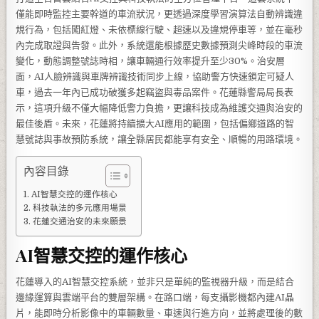
僅能即時監控主要幹道的車流狀況，更透過深度學習演算法自動辨識違
規行為，包括闖紅燈、未依標線行駛、超速以及違規停車等，並在毫秒
內完成取證與告發。此外，系統還能根據歷史數據預測尖峰時段的車流
變化，動態調整號誌時相，讓車輛通行效率提升至少30%。治安層
面，AI人臉辨識與車牌辨識技術同步上線，協助警方快速鎖定可疑人
車，過去一年內已成功破獲多起竊盜與毒品案件。花蓮縣警局局長表
示，這項升級不僅大幅降低警力負擔，更讓科技成為維護交通與治安的
最佳後盾。未來，花蓮將持續擴大AI應用的範圍，包括偏鄉道路的智
慧號誌與事故預防系統，讓全縣居民都能享有安全、順暢的用路環境。
內容目錄
AI智慧交控的運作核心
科技執法的多元應用場景
花蓮交通治安的未來願景
AI智慧交控的運作核心
花蓮導入的AI智慧交控系統，並非只是單純的監視器升級，而是結合
邊緣運算與雲端平台的雙層架構。在路口端，每支攝影機都內建AI晶
片，能即時分析影像中的車輛數量、車速與行進方向，並將處理後的數