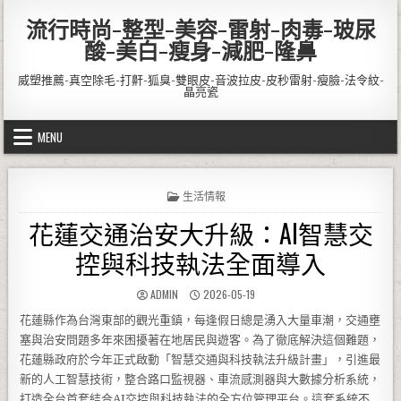
Skip to content
流行時尚-整型-美容-雷射-肉毒-玻尿
酸-美白-瘦身-減肥-隆鼻
威塑推薦-真空除毛-打鼾-狐臭-雙眼皮-音波拉皮-皮秒雷射-瘦臉-法令紋-
晶亮瓷
MENU
POSTED IN
生活情報
花蓮交通治安大升級：AI智慧交
控與科技執法全面導入
AUTHOR:
PUBLISHED DATE:
ADMIN
2026-05-19
花蓮縣作為台灣東部的觀光重鎮，每逢假日總是湧入大量車潮，交通壅
塞與治安問題多年來困擾著在地居民與遊客。為了徹底解決這個難題，
花蓮縣政府於今年正式啟動「智慧交通與科技執法升級計畫」，引進最
新的人工智慧技術，整合路口監視器、車流感測器與大數據分析系統，
打造全台首套結合AI交控與科技執法的全方位管理平台。這套系統不