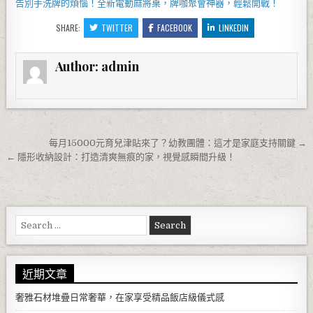
告別手洗牌的煩惱！全新
電動麻將桌
，牌咖聚會神器，輕鬆開戰！
SHARE:
TWITTER
FACEBOOK
LINKEDIN
Author:
admin
文章導覽
每月15000元育兒津貼來了？幼教團體：這才是家庭支持關鍵 →
← 隱形收納設計：打造清爽無痕的家，視覺感瞬間升級！
Search for:
近期文章
奢雅石材堆疊日常奢華，在家享受精品飯店級儀式感