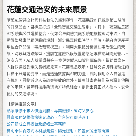
花蓮交通治安的未來願景
隨著AI智慧交控與科技執法的順利運作，花蓮縣政府已規劃第二階段
的升級藍圖，目標是打造「全縣智慧交通生態系」。其中一項重點是將
AI系統與公共運輸整合，例如公車動態資訊系統能根據即時車流，自
動調整發車間距與路線規劃，減少民眾候車時間。同時，縣府也與產學
單位合作開發「事故預警模型」，利用大數據分析過往事故發生的天
氣、時段與道路類型，提前在危險路段設置動態速限標誌與閃光警示。
治安方面，AI人臉辨識將進一步與失蹤人口資料庫串聯，幫助員警在
人群快速找到走失長者或兒童。花蓮縣長表示，智慧交通與科技執法的
目標不只是開罰單，而是透過數據與AI的力量，讓每個用路人自發遵
守規則，最終減少人為疏失導致的意外。這項計畫也將作為台灣其他縣
市的示範，證明科技能夠與地方特色結合，創造出真正以人為本、安全
便利的交通環境。
【精選推薦文章】
熱泵維修
不求人快速到府、專業檢修、省時又安心
聲寶服務站
維修快速又放心，全台皆可即時派工
公司新成立尋找
台北記帳士事務所
神明桌
保養方式木材忌潮濕、陽光照射，如置窗旁應設窗簾