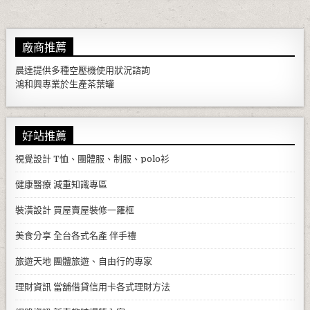
廠商推薦
晨達提供多種
空壓機
使用狀況諮詢
鴻和興專業於生產
茶葉罐
好站推薦
視覺設計
T恤、團體服、制服、polo衫
健康醫療
減重知識專區
裝潢設計
買屋賣屋裝修一羅框
美食分享
全台各式名產 伴手禮
旅遊天地
團體旅遊、自由行的專家
理財資訊
當舖借貸信用卡各式理財方法