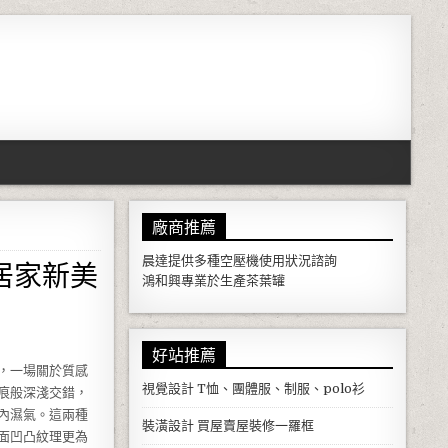
廠商推薦
居家新美
晨達提供多種
空壓機
使用狀況諮詢
鴻和興專業於生產
茶葉罐
好站推薦
，一場關於質感
視覺設計
T恤、團體服、制服、polo衫
痕般深淺交錯，
內濕氣。這兩種
裝潢設計
買屋賣屋裝修一羅框
面凹凸紋理更為