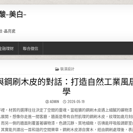
酸-美白-
紋-晶亮瓷
金融理財
聯合徵信
POSTED IN
裝潢設計
與鋼刷木皮的對話：打造自然工業風
學
AUTHOR:
PUBLISHED DATE:
ADMIN
2026-05-19
界裡，材質的選擇往往決定了空間的靈魂。當粗獷的鋼刷木皮遇上細膩的礦物漆
此展開。想像你走進一間客廳，牆面是帶有自然肌理的鋼刷木皮，紋理如歲月刻
；而另一側的牆面則覆蓋著礦物漆，色調沉靜、質地細緻，彷彿能呼吸般調節室
，其實能共譜出一首和諧的空間樂章。鋼刷木皮源自實木，經由鋼刷處理後，表