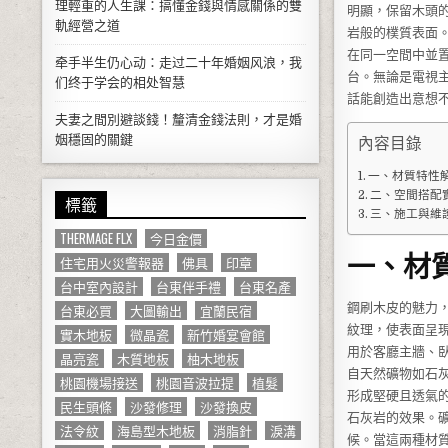
理輕重的人生課：搞懂金錢與情感關係的雙
明顯，保留木頭
軌經營之道
岩般的樸質表面
在同一空間中並
牵手半生仍心动：走过二十年婚姻风浪，我
台。無論是電視
们终于学会的相处智慧
話能創造出意想
夫妻之間別避談錢！釐清金錢法則，才是婚
姻穩固的關鍵
內容目錄
一、材質特性
二、空間搭配
標籤
三、施工與維
THERMAGE FLX
今日金價
一、材
住宅用火災警報器
佛具
印章
台中室內設計
台東伴手禮
台東名產
鋼刷木皮的魅力
台東必買
大圖輸出
宜蘭民宿
紋理，使表面呈
實木地板
微晶瓷
新竹婚宴會館
用於客廳主牆、
晶亮瓷
木質地板
柚木地板
自天然礦物如石
桃園機場接送
桃園音波拉提
植髮
形成堅硬且透氣
民生頭條
沙發修理
沙發換皮
石灰岩的效果。
法令紋
海島型木地板
消脂針
淚溝
候。當這兩種材