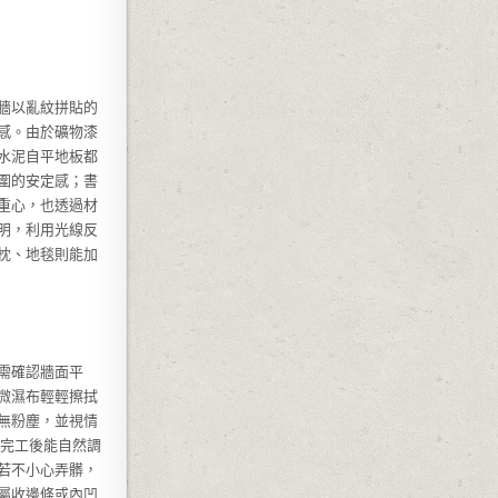
牆以亂紋拼貼的
感。由於礦物漆
水泥自平地板都
圍的安定感；書
重心，也透過材
明，利用光線反
枕、地毯則能加
需確認牆面平
微濕布輕輕擦拭
無粉塵，並視情
，完工後能自然調
若不小心弄髒，
屬收邊條或內凹