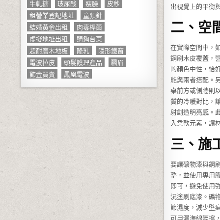
牛軋糖
玻尿酸
瘦臉
皮秒
出視覺上的平衡
租營業登記地址
童顏針
二、空
結婚黃金出租
肉毒桿菌
虛擬地址出租
購夠台東
在實際空間中，
超耐磨木地板
隆乳
隱形鐵窗
鋼刷木皮覆蓋，
電波拉皮
頭髮護理產品
飄眉
的顏色中性，恰
飾金買賣
鳳凰電波
能與兩者搭配。
桌前方或側牆則
質的冷暖對比，
射創造明亮感。
入柔軟元素，讓
三、施
要讓礦物漆與鋼
整，並使用專用
即可，避免使用
況塗刷底漆。礦
節濕度，減少壁
可用濕海綿輕擦