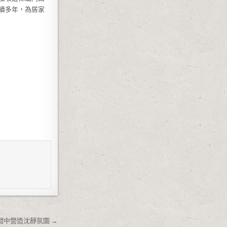
續多年，為居家
間中營造沈靜氛圍 →