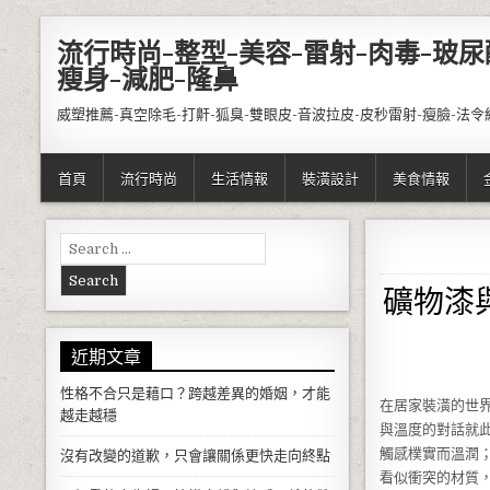
Skip to content
流行時尚-整型-美容-雷射-肉毒-玻尿
瘦身-減肥-隆鼻
威塑推薦-真空除毛-打鼾-狐臭-雙眼皮-音波拉皮-皮秒雷射-瘦臉-法令
首頁
流行時尚
生活情報
裝潢設計
美食情報
Search for:
礦物漆
近期文章
性格不合只是藉口？跨越差異的婚姻，才能
在居家裝潢的世
越走越穩
與溫度的對話就
觸感樸實而溫潤
沒有改變的道歉，只會讓關係更快走向終點
看似衝突的材質