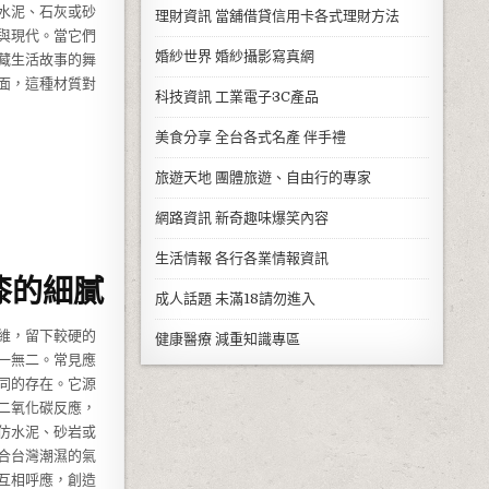
水泥、石灰或砂
理財資訊
當舖借貸信用卡各式理財方法
與現代。當它們
婚紗世界
婚紗攝影寫真網
藏生活故事的舞
面，這種材質對
科技資訊
工業電子3C產品
美食分享
全台各式名產 伴手禮
旅遊天地
團體旅遊、自由行的專家
網路資訊
新奇趣味爆笑內容
生活情報
各行各業情報資訊
漆的細膩
成人話題
未滿18請勿進入
維，留下較硬的
健康醫療
減重知識專區
一無二。常見應
同的存在。它源
二氧化碳反應，
仿水泥、砂岩或
合台灣潮濕的氣
互相呼應，創造