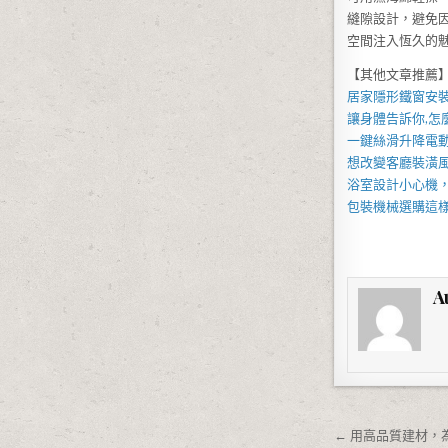
縫隙設計，避免
空間注入恆久的
【其他文章推薦
居家
隱形鐵窗
安
讓身體告訴你,怎
一鍵絲滑升降
電
想改變客廳裝潢
浴室設計小心機
包裝機械
選購這
A
文章導覽
← 用高品質建材，