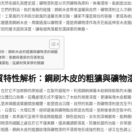
的天然毛細孔與歷史感；礦物漆則是以天然礦物為原料，無毒環保，能創造出如
。它們的對話，始於風格的碰撞：鋼刷木皮帶來溫暖與自然，礦物漆則注入冷靜
置，工業風的冷冽與北歐風的溫馨完美交融，讓家不僅是居住的容器，更成為收
主牆選用鋼刷木皮、周圍過渡以礦物漆，還是將礦物漆作為天花板延伸至木皮牆
不到的層次感與深度，讓每個角落都充滿探索的樂趣。
解析：鋼刷木皮的粗獷與礦物漆的細膩
實例：客廳與書房的完美對話
護要點：延續材質美學的關鍵
質特性解析：鋼刷木皮的粗獷與礦物
，在於它不加修飾的原始感。在製作過程中，利用鋼刷順著木紋刷除較軟的木纖
現立體凹凸效果。這種處理方式不僅強化了木紋的視覺深度，更讓每塊木皮都獨
臥室床頭牆或餐廳開放櫃體，能營造出沉穩、自然的氛圍。而礦物漆則是完全不
灰、白雲石、大理石等，經研磨後與礦物黏合劑混合而成。塗刷後會與空氣中的
的塗層。其表面可呈現平滑或微粗糙感，顏色從純白、米灰到深褐都有，能夠模
礦物漆的細膩之處在於它不僅美觀，還具備調節濕氣、防黴抗菌的功能，非常適
質相遇，鋼刷木皮的粗獷紋理與礦物漆的平滑質地形成強烈對比，卻又在色調上