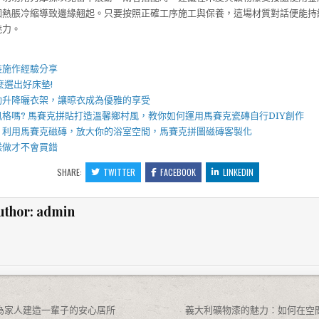
因熱脹冷縮導致邊緣翹起。只要按照正確工序施工與保養，這場材質對話便能持
魅力。
】
裝施作經驗分享
麼選出好
床墊
!
動升降曬衣架
，讓晾衣成為優雅的享受
風格嗎?
馬賽克拼貼
打造溫馨鄉村風，教你如何運用
馬賽克瓷磚
自行DIY創作
，利用
馬賽克磁磚
，放大你的浴室空間，
馬賽克拼圖
磁磚客製化
樣做才不會買錯
SHARE:
TWITTER
FACEBOOK
LINKEDIN
uthor:
admin
為家人建造一輩子的安心居所
義大利礦物漆的魅力：如何在空