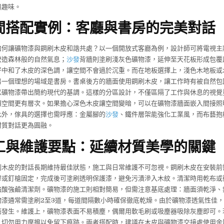
與趣味。
間搭配實例：客廳與書房的完美對話
如何讓礦物漆與鋼刷木皮和諧共處？以一個開放式客廳為例，設計師可將電視主
營造森林般的自然氣息；
沙發
背牆則塗刷淺灰色礦物漆，延伸至天花板形成包覆
好中和了木皮的深色調，讓空間不會過於沉重。而在地板選擇上，淺色木地板或
另一個理想的場域是書房。書桌後方的牆面使用鋼刷木皮，讓工作時有被自然包
以礦物漆帶出簡約現代的基調。這樣的分區設計，不僅區隔了工作與休息的視覺
讓空間更有層次。如果擔心深色木皮讓空間變暗，可以在礦物漆牆面嵌入間接照
此外，傢具的選擇也需呼應：金屬腳的
沙發
、鐵件層架能強化工業風，而布藝抱
材質對話更為圓融。
工與維護要點：延續材質美學的關鍵
刷木皮的對話長期維持最佳狀態，施工與日常維護不可忽視。鋼刷木皮在安裝前
膠或釘槍固定，完成後可塗刷透明保護漆，避免污漬滲入木紋。清潔時用乾布或
強酸強鹼清潔劑。礦物漆的施工則相對簡易，但需注意基底處理：牆面須乾淨、
物漆通常需塗刷2至3道，每道間隔數小時確保徹底乾燥。由於礦物漆透氣性佳
癌發生。維護上，礦物漆表面不易積塵，偶爾用軟毛刷或吸塵器吸除灰塵即可。
，切勿用力摩擦以免留下痕跡。兩者搭配時，建議在木皮與礦物漆交接處使用金