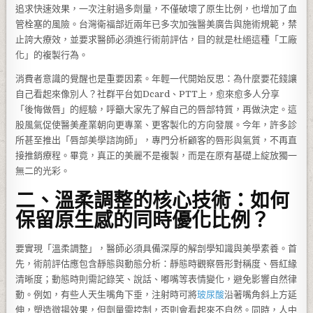
追求快速效果，一次注射過多劑量，不僅破壞了原生比例，也增加了血
管栓塞的風險。台灣衛福部近兩年已多次加強醫美廣告與施術規範，禁
止誇大療效，並要求醫師必須進行術前評估，目的就是杜絕這種「工廠
化」的複製行為。
消費者意識的覺醒也是重要因素。年輕一代開始反思：為什麼要花錢讓
自己看起來像別人？社群平台如Dcard、PTT上，愈來愈多人分享
「後悔做唇」的經驗，呼籲大家先了解自己的唇部特質，再做決定。這
股風氣促使醫美產業朝向更專業、更客製化的方向發展。今年，許多診
所甚至推出「唇部美學諮詢師」，專門分析顧客的唇形與氣質，不再直
接推銷療程。畢竟，真正的美麗不是複製，而是在原有基礎上綻放獨一
無二的光彩。
二、溫柔調整的核心技術：如何
保留原生感的同時優化比例？
要實現「溫柔調整」，醫師必須具備深厚的解剖學知識與美學素養。首
先，術前評估應包含靜態與動態分析：靜態時觀察唇形對稱度、唇紅緣
清晰度；動態時則需記錄笑、說話、嘟嘴等表情變化，避免影響自然律
動。例如，有些人天生嘴角下垂，注射時可將
玻尿酸
沿著嘴角斜上方延
伸，塑造微揚效果，但劑量需控制，否則會看起來不自然。同時，人中