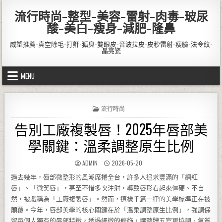
Skip to content
流行時尚-整型-美容-雷射-肉毒-玻尿
酸-美白-瘦身-減肥-隆鼻
威塑推薦-真空除毛-打鼾-狐臭-雙眼皮-音波拉皮-皮秒雷射-瘦臉-法令紋-
晶亮瓷
MENU
POSTED IN
流行時尚
告別工廠複製唇！2025年唇部美
學關鍵：溫柔調整原生比例
AUTHOR:
PUBLISHED DATE:
ADMIN
2026-05-20
過去幾年，唇部微整形的風潮席捲全台，許多人追求豐滿的「網紅
唇」、「微笑唇」，甚至不惜多次注射，導致唇形看起來僵硬、不自
然，被戲稱為「工廠複製唇」。然而，這樣千篇一律的美學標準正在被
顛覆。今年，唇部美學的核心關鍵在於「溫柔調整原生比例」，強調保
留每個人獨有的唇部特徵，透過細微的修飾，讓整體五官更協調、氣質