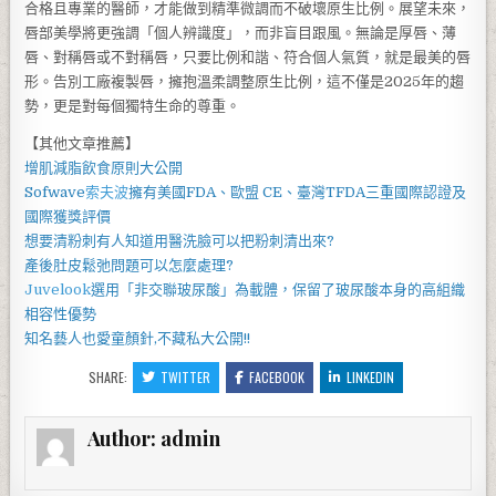
合格且專業的醫師，才能做到精準微調而不破壞原生比例。展望未來，
唇部美學將更強調「個人辨識度」，而非盲目跟風。無論是厚唇、薄
唇、對稱唇或不對稱唇，只要比例和諧、符合個人氣質，就是最美的唇
形。告別工廠複製唇，擁抱溫柔調整原生比例，這不僅是2025年的趨
勢，更是對每個獨特生命的尊重。
【其他文章推薦】
增肌減脂
飲食原則大公開
Sofwave
索夫波
擁有美國FDA、歐盟 CE、臺灣TFDA三重國際認證及
國際獲獎評價
想要
清粉刺
有人知道用
醫洗臉
可以把
粉刺
清出來?
產後
肚皮鬆弛
問題可以怎麼處理?
Juvelook
選用「非交聯玻尿酸」為載體，保留了玻尿酸本身的高組織
相容性優勢
知名藝人也愛
童顏針
,不藏私大公開!!
SHARE:
TWITTER
FACEBOOK
LINKEDIN
Author:
admin