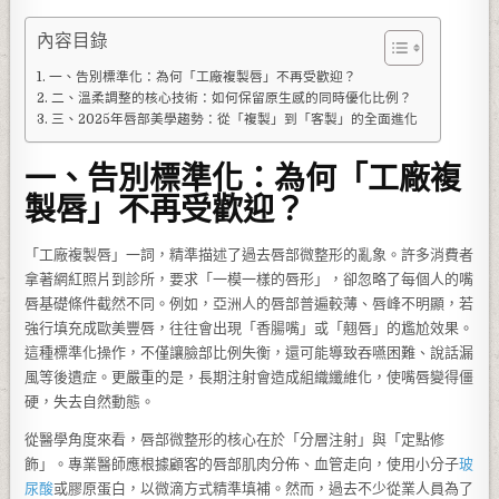
內容目錄
一、告別標準化：為何「工廠複製唇」不再受歡迎？
二、溫柔調整的核心技術：如何保留原生感的同時優化比例？
三、2025年唇部美學趨勢：從「複製」到「客製」的全面進化
一、告別標準化：為何「工廠複
製唇」不再受歡迎？
「工廠複製唇」一詞，精準描述了過去唇部微整形的亂象。許多消費者
拿著網紅照片到診所，要求「一模一樣的唇形」，卻忽略了每個人的嘴
唇基礎條件截然不同。例如，亞洲人的唇部普遍較薄、唇峰不明顯，若
強行填充成歐美豐唇，往往會出現「香腸嘴」或「翹唇」的尷尬效果。
這種標準化操作，不僅讓臉部比例失衡，還可能導致吞嚥困難、說話漏
風等後遺症。更嚴重的是，長期注射會造成組織纖維化，使嘴唇變得僵
硬，失去自然動態。
從醫學角度來看，唇部微整形的核心在於「分層注射」與「定點修
飾」。專業醫師應根據顧客的唇部肌肉分佈、血管走向，使用小分子
玻
尿酸
或膠原蛋白，以微滴方式精準填補。然而，過去不少從業人員為了