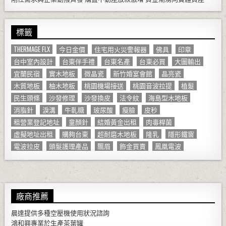
標籤
THERMAGE FLX
今日金價
住宅用火災警報器
佛具
印章
台中室內設計
台東伴手禮
台東名產
台東必買
大圖輸出
宜蘭民宿
實木地板
微晶瓷
新竹婚宴會館
晶亮瓷
木質地板
柚木地板
桃園機場接送
桃園音波拉提
植髮
民生頭條
沙發修理
沙發換皮
法令紋
海島型木地板
消脂針
淚溝
牛軋糖
玻尿酸
瘦臉
皮秒
租營業登記地址
童顏針
結婚黃金出租
肉毒桿菌
虛擬地址出租
購夠台東
超耐磨木地板
隆乳
隱形鐵窗
電波拉皮
頭髮護理產品
飄眉
飾金買賣
鳳凰電波
廠商推薦
晨達提供多種
空壓機
使用狀況諮詢
鴻和興專業於生產
茶葉罐