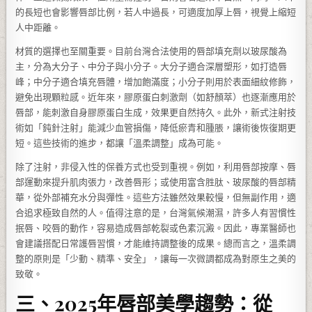
的長短也會影響唇部比例，若人中過長，可適度加厚上唇，視覺上縮短
人中距離。
材質的選擇也至關重要。目前台灣合法使用的唇部填充劑以玻尿酸為
主，分為大分子、中分子與小分子。大分子適合深層塑形，如打造唇
峰；中分子適合填充唇體，增加飽滿度；小分子則用於表面細紋修飾，
避免出現顆粒感。近年來，膠原蛋白刺激劑（如舒顏萃）也逐漸應用於
唇部，能刺激自身膠原蛋白生成，效果更自然持久。此外，新式注射技
術如「鈍針注射」能減少血管損傷，降低瘀青和腫脹，讓術後恢復期更
短。這些技術的進步，都讓「溫柔調整」成為可能。
除了注射，非侵入性的保養方式也受到重視。例如，利用唇部按摩、唇
部運動來提升肌肉張力，改善唇形；或使用富含胜肽、玻尿酸的唇部精
華，從外部補充水分與彈性。這些方法雖然效果較慢，但無副作用，適
合追求極致自然的人。值得注意的是，台灣氣候潮濕，許多人有習慣性
抿唇、咬唇的動作，容易造成唇部乾裂或色素沉澱。因此，專業醫師也
會建議搭配日常護唇習慣，才能維持調整後的成果。總而言之，溫柔調
整的原則是「少動、精準、安全」，讓每一次微調都成為對原生之美的
致敬。
三、2025年唇部美學趨勢：從