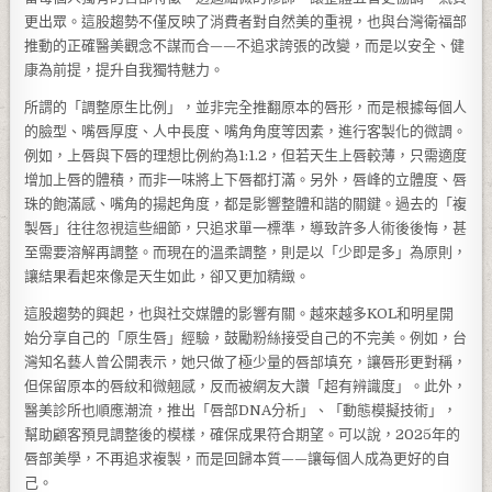
更出眾。這股趨勢不僅反映了消費者對自然美的重視，也與台灣衛福部
推動的正確醫美觀念不謀而合——不追求誇張的改變，而是以安全、健
康為前提，提升自我獨特魅力。
所謂的「調整原生比例」，並非完全推翻原本的唇形，而是根據每個人
的臉型、嘴唇厚度、人中長度、嘴角角度等因素，進行客製化的微調。
例如，上唇與下唇的理想比例約為1:1.2，但若天生上唇較薄，只需適度
增加上唇的體積，而非一味將上下唇都打滿。另外，唇峰的立體度、唇
珠的飽滿感、嘴角的揚起角度，都是影響整體和諧的關鍵。過去的「複
製唇」往往忽視這些細節，只追求單一標準，導致許多人術後後悔，甚
至需要溶解再調整。而現在的溫柔調整，則是以「少即是多」為原則，
讓結果看起來像是天生如此，卻又更加精緻。
這股趨勢的興起，也與社交媒體的影響有關。越來越多KOL和明星開
始分享自己的「原生唇」經驗，鼓勵粉絲接受自己的不完美。例如，台
灣知名藝人曾公開表示，她只做了極少量的唇部填充，讓唇形更對稱，
但保留原本的唇紋和微翹感，反而被網友大讚「超有辨識度」。此外，
醫美診所也順應潮流，推出「唇部DNA分析」、「動態模擬技術」，
幫助顧客預見調整後的模樣，確保成果符合期望。可以說，2025年的
唇部美學，不再追求複製，而是回歸本質——讓每個人成為更好的自
己。