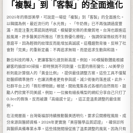
「複製」到「客製」的全面進化
2025年的唇部美學，可說是一場從「複製」到「客製」的全面進化。
以韓國為例，最近流行的「水光唇」、「牛奶唇」已不再強調過度豐
滿，而是注重光澤感與透明感，模擬嬰兒唇的柔嫩質地。台灣也跟進這
股風潮，許多醫美診所推出「原生唇優化療程」，強調保留唇紋而不刻
意磨平，因為輕微的紋理反而能增加真誠感。這種趨勢背後，反映了社
會對「完美」的重新定義：不再追求無瑕，而是追求生動與和諧。
數位科技的導入，更讓客製化達到新高度。例如，3D模擬軟體能根據
顧客的臉部3D掃描，即時預測不同劑量、位置的唇形變化；AI美學分
析則能計算個人的「黃金比例」，提供最佳調整方案。這些工具不僅幫
助醫師精準施作，也讓消費者更有參與感，減少術後的落差感。此外，
社群平台上的「唇形博物館」帳號，開始蒐集各式各樣的自然唇形，鼓
勵人們欣賞不同美感。例如，一位擁有細長嘴型的網紅分享自己只打了
0.3cc的唇珠，反而被讚「高級感十足」，這正是溫柔調整的最佳案
例。
在法規層面，台灣衛福部持續推動醫美透明化，要求公開療程風險、成
分來源與醫師資格。2024年更實施「美容醫學品質認證」，確保診所
與醫師具備專業水準。這些措施間接促進了溫柔調整的風氣，因為只有