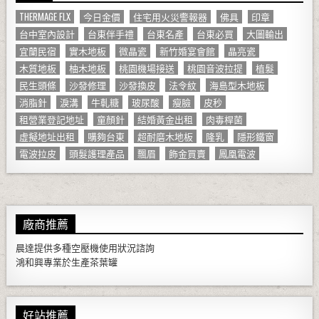
THERMAGE FLX
今日金價
住宅用火災警報器
佛具
印章
台中室內設計
台東伴手禮
台東名產
台東必買
大圖輸出
宜蘭民宿
實木地板
微晶瓷
新竹婚宴會館
晶亮瓷
木質地板
柚木地板
桃園機場接送
桃園音波拉提
植髮
民生頭條
沙發修理
沙發換皮
法令紋
海島型木地板
消脂針
淚溝
牛軋糖
玻尿酸
瘦臉
皮秒
租營業登記地址
童顏針
結婚黃金出租
肉毒桿菌
虛擬地址出租
購夠台東
超耐磨木地板
隆乳
隱形鐵窗
電波拉皮
頭髮護理產品
飄眉
飾金買賣
鳳凰電波
廠商推薦
晨達提供多種
空壓機
使用狀況諮詢
鴻和興專業於生產
茶葉罐
好站推薦