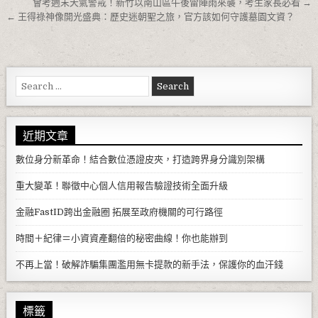
文章導覽
會考週末天氣警戒！新竹以南山區午後雷陣雨來襲，考生家長必看 →
← 王得祿神像開光盛典：歷史迷朝聖之旅，官方該如何守護墓園文資？
Search for:
近期文章
數位身分新革命！結合數位憑證皮夾，打造跨界身分識別架構
重大變革！聯徵中心個人信用報告驗證技術全面升級
金融FastID跨出金融圈 拓展至政府機關的可行路徑
時間＋紀律＝小資資產翻倍的秘密曲線！你也能辦到
不再上當！破解詐騙集團濫用無卡提款的新手法，保護你的血汗錢
標籤