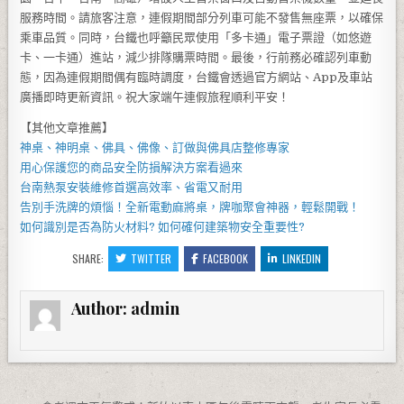
服務時間。請旅客注意，連假期間部分列車可能不發售無座票，以確保
乘車品質。同時，台鐵也呼籲民眾使用「多卡通」電子票證（如悠遊
卡、一卡通）進站，減少排隊購票時間。最後，行前務必確認列車動
態，因為連假期間偶有臨時調度，台鐵會透過官方網站、App及車站
廣播即時更新資訊。祝大家端午連假旅程順利平安！
【其他文章推薦】
神桌、
神明桌
、
佛具
、佛像、訂做與
佛具店
整修專家
用心保護您的商品安全
防損解決方案
看過來
台南熱泵
安裝維修首選高效率、省電又耐用
告別手洗牌的煩惱！全新
電動麻將桌
，牌咖聚會神器，輕鬆開戰！
如何識別是否為
防火材料
? 如何確何建築物安全重要性?
SHARE:
TWITTER
FACEBOOK
LINKEDIN
Author:
admin