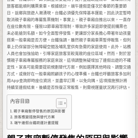
旅客都能順利購票乘車。根據統計，端午連假是僅次於春節的重要節
日，返鄉與旅遊人潮湧現，台鐵必須優先保障基本運能，因此決定暫時
取消親子車廂的專屬售票機制。事實上，親子車廂自推出以來，一直存
在座位數有限、僅限12節車廂等限制，導致許多家庭即使提前購票也
未必能搶到名額。如今全面暫停發售，更讓部分家長擔心帶著年幼孩童
搭乘一般車廂是否方便。台鐵強調，雖然親子車廂車票暫停販售，但列
車上仍保留部分無障礙空間及哺乳室供有急需的家庭使用。此外，站務
人員也會加強協助，引導家庭旅客至較寬敞的座位區域。然而，對於習
慣親子車廂專屬服務的家庭來說，這項調整無疑增加了連假出遊的不確
定性。家長可能需要提前規劃替代方案，例如選擇其他時段、調整交通
方式，或做好在一般車廂照顧孩子的心理準備。台鐵也呼籲旅客多加利
用App查詢即時座位資訊，並盡早訂票，以免向隅。這項措施預計將
持續至連假結束，後續是否恢復正常販售，則需視運量狀況再行評估。
內容目錄
親子車廂暫停發售的原因與影響
旅客應變措施與替代方案
端午連假台鐵疏運計畫提醒