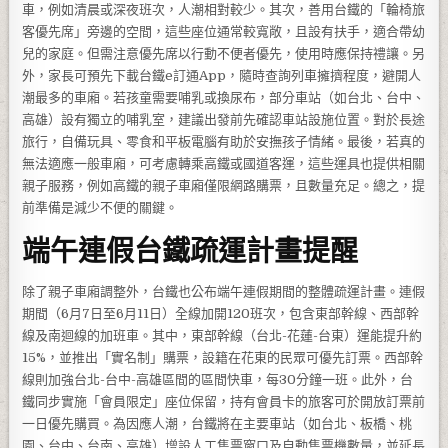
車，例如清晨或深夜班次，人潮相對較少。其次，善用台鐵的「輪椅旅
客優先席」旁邊的空間，這些座位通常較寬敞，且設有扶手，適合帶幼
兒的家庭。但需注意優先席以行動不便者優先，使用時應保持禮讓。另
外，家長可預先下載台鐵e訂通App，隨時查詢列車擁擠程度，避開人
潮最多的車廂。若孩童需要哺乳或換尿布，部分車站（如台北、台中、
高雄）設有獨立的哺乳室，建議出發前先確認車站設施位置。對於長途
旅行，自備玩具、零食和平板電腦有助於安撫孩子情緒。最後，若真的
無法適應一般車廂，可考慮轉乘高鐵或國道客運，這些運具也提供相關
親子服務，例如高鐵的親子車廂僅限網路購票，且數量充足。總之，提
前準備是減少不便的關鍵。
端午連假台鐵疏運計畫提醒
除了親子車廂調整外，台鐵也公布端午連假期間的整體疏運計畫。連假
期間（6月7日至6月11日）全線加開120班次，包含東部幹線、西部幹
線及南迴線的加班車。其中，東部幹線（台北-花蓮-台東）運能提升約
15%，並推出「實名制」購票，設籍在花東的民眾可優先訂票。西部幹
線則加強台北-台中-高雄區間的區間快車，每30分鐘一班。此外，台
鐵同步實施「會員限定」座位保留，持有會員卡的旅客可於開放訂票前
一日優先購買。為因應人潮，台鐵將在主要車站（如台北、板橋、桃
園、台中、台南、高雄）增設人工售票窗口及自動售票機數量，並延長