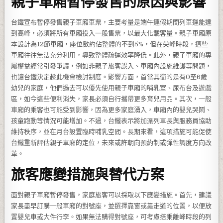
親子車廂暫停發售的原因與影響
台鐵宣布暫停發售親子車廂車票，主要考量是端午連假期間列車運能達
到高峰，必須將所有車廂投入一般售票，以最大化載客量。親子車廂原
本設計為12節車廂，座位數約佔整體的不到5%，但在尖峰時段，這些
車廂往往無法充分利用，導致整體疏運效率降低。此外，親子車廂的專
屬權益經常引發爭議，例如非親子旅客誤入、車廂內設施維護等問題，
也讓台鐵決定趁此機會檢討制度。影響方面，首當其衝的是有0至6歲
幼兒的家庭，他們過去可以優先使用親子車廂的哺乳室、尿布台及遊戲
區，如今這些便利消失，家長必須自行攜帶更多育兒用品。其次，一般
車廂的乘客也可能受到影響，因為更多家庭湧入，車廂內的嬰兒哭鬧、
孩童跑動等情況可能增加。不過，台鐵表示將加派列車長與服務員協助
維持秩序，並在月台設置臨時哺乳空間。長期來看，這項措施可能促使
台鐵重新評估親子車廂的定位，未來或許朝向預約制或彈性調度方向改
革。
旅客應變措施與替代方案
面對親子車廂暫停發售，家庭旅客可以採取以下應變措施。首先，建議
家長盡早訂購一般車廂的對號座，並選擇靠窗或靠走道的位置，以便放
置嬰兒車或大件行李。如果無法購得對號座，可考慮搭乘離峰時段的列