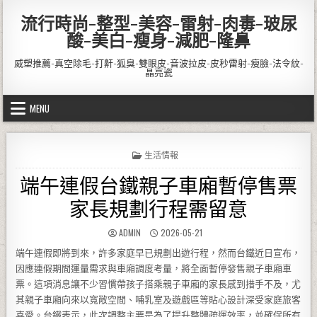
Skip to content
流行時尚-整型-美容-雷射-肉毒-玻尿
酸-美白-瘦身-減肥-隆鼻
威塑推薦-真空除毛-打鼾-狐臭-雙眼皮-音波拉皮-皮秒雷射-瘦臉-法令紋-
晶亮瓷
MENU
POSTED IN
生活情報
端午連假台鐵親子車廂暫停售票
家長規劃行程需留意
AUTHOR:
PUBLISHED DATE:
ADMIN
2026-05-21
端午連假即將到來，許多家庭早已規劃出遊行程，然而台鐵近日宣布，
因應連假期間運量需求與車廂調度考量，將全面暫停發售親子車廂車
票。這項消息讓不少習慣帶孩子搭乘親子車廂的家長感到措手不及，尤
其親子車廂向來以寬敞空間、哺乳室及遊戲區等貼心設計深受家庭旅客
喜愛。台鐵表示，此次調整主要是為了提升整體疏運效率，並確保所有