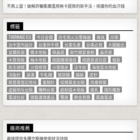
不再上當！破解詐騙集團濫用無卡提款的新手法，保護你的血汗錢
標籤
THERMAGE FLX
今日金價
住宅用火災警報器
佛具
印章
台中室內設計
台東伴手禮
台東名產
台東必買
大圖輸出
宜蘭民宿
實木地板
微晶瓷
新竹婚宴會館
晶亮瓷
木質地板
柚木地板
桃園機場接送
桃園音波拉提
植髮
民生頭條
沙發修理
沙發換皮
法令紋
海島型木地板
消脂針
淚溝
牛軋糖
玻尿酸
瘦臉
皮秒
租營業登記地址
童顏針
結婚黃金出租
肉毒桿菌
虛擬地址出租
購夠台東
超耐磨木地板
隆乳
隱形鐵窗
電波拉皮
頭髮護理產品
飄眉
飾金買賣
鳳凰電波
廠商推薦
晨達提供多種
空壓機
使用狀況諮詢