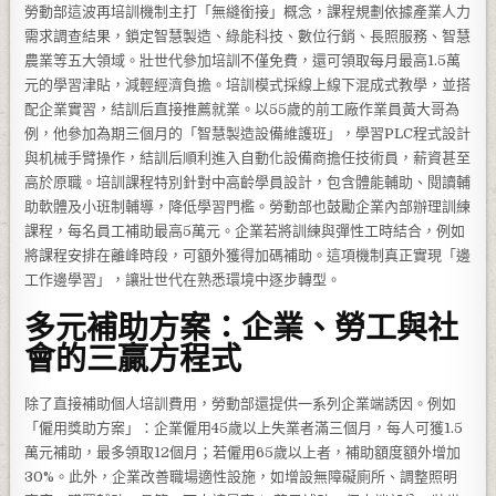
勞動部這波再培訓機制主打「無縫銜接」概念，課程規劃依據產業人力
需求調查結果，鎖定智慧製造、綠能科技、數位行銷、長照服務、智慧
農業等五大領域。壯世代參加培訓不僅免費，還可領取每月最高1.5萬
元的學習津貼，減輕經濟負擔。培訓模式採線上線下混成式教學，並搭
配企業實習，結訓后直接推薦就業。以55歲的前工廠作業員黃大哥為
例，他參加為期三個月的「智慧製造設備維護班」，學習PLC程式設計
與机械手臂操作，結訓后順利進入自動化設備商擔任技術員，薪資甚至
高於原職。培訓課程特別針對中高齡學員設計，包含體能輔助、閱讀輔
助軟體及小班制輔導，降低學習門檻。勞動部也鼓勵企業內部辦理訓練
課程，每名員工補助最高5萬元。企業若將訓練與彈性工時結合，例如
將課程安排在離峰時段，可額外獲得加碼補助。這項機制真正實現「邊
工作邊學習」，讓壯世代在熟悉環境中逐步轉型。
多元補助方案：企業、勞工與社
會的三贏方程式
除了直接補助個人培訓費用，勞動部還提供一系列企業端誘因。例如
「僱用獎助方案」：企業僱用45歲以上失業者滿三個月，每人可獲1.5
萬元補助，最多領取12個月；若僱用65歲以上者，補助額度額外增加
30%。此外，企業改善職場適性設施，如增設無障礙廁所、調整照明