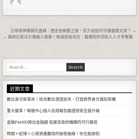
文章導覽
王得祿神像開光盛典：歷史迷朝聖之旅，官方該如何守護墓園文資？ →
← 護病比新法引爆搶人風暴！衛福部長坦言：醫療院所恐陷入人才爭奪戰
Search for:
近期文章
數位身分新革命！結合數位憑證皮夾，打造跨界身分識別架構
重大變革！聯徵中心個人信用報告驗證技術全面升級
金融FastID跨出金融圈 拓展至政府機關的可行路徑
時間＋紀律＝小資資產翻倍的秘密曲線！你也能辦到