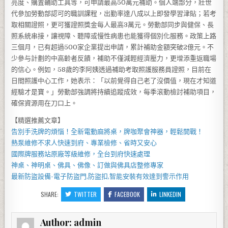
亮度、購置輔助工具等，可申請最高50萬元補助。個人端部分，壯世
代參加勞動部認可的職訓課程，出勤率達八成以上即發學習津貼；若考
取相關證照，更可獲證照獎金每人最高3萬元。勞動部同步與健保、長
照系統串接，讓視障、聽障或慢性病患也能獲得個別化服務。政策上路
三個月，已有超過500家企業提出申請，累計補助金額突破2億元。不
少參与計劃的中高齡者反饋，補助不僅減輕經濟壓力，更增添重返職場
的信心。例如，58歲的李阿姨透過補助考取照護服務員證照，目前在
日間照護中心工作，她表示：「以前覺得自己老了沒價值，現在才知道
經驗才是寶。」勞動部強調將持續追蹤成效，每季滾動檢討補助項目，
確保資源用在刀口上。
【精選推薦文章】
告別手洗牌的煩惱！全新
電動麻將桌
，牌咖聚會神器，輕鬆開戰！
熱泵維修
不求人快速到府、專業檢修、省時又安心
國際牌服務站
原廠等級維修，全台到府快速處理
神桌、
神明桌
、
佛具
、佛像、訂做與
佛具店
整修專家
最新防盜設備-
電子防盜門
,
防盜扣
,智能安裝有效達到警示作用
SHARE:
TWITTER
FACEBOOK
LINKEDIN
Author:
admin