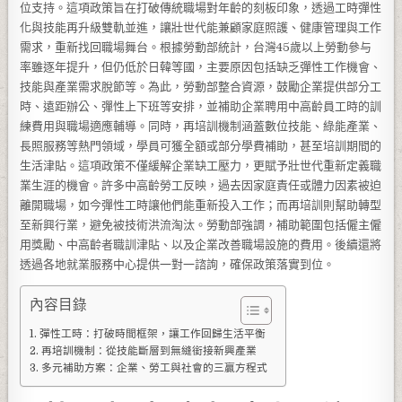
位支持。這項政策旨在打破傳統職場對年齡的刻板印象，透過工時彈性
化與技能再升級雙軌並進，讓壯世代能兼顧家庭照護、健康管理與工作
需求，重新找回職場舞台。根據勞動部統計，台灣45歲以上勞動參与
率雖逐年提升，但仍低於日韓等國，主要原因包括缺乏彈性工作機會、
技能與產業需求脫節等。為此，勞動部整合資源，鼓勵企業提供部分工
時、遠距辦公、彈性上下班等安排，並補助企業聘用中高齡員工時的訓
練費用與職場適應輔導。同時，再培訓機制涵蓋數位技能、綠能產業、
長照服務等熱門領域，學員可獲全額或部分學費補助，甚至培訓期間的
生活津貼。這項政策不僅緩解企業缺工壓力，更賦予壯世代重新定義職
業生涯的機會。許多中高齡勞工反映，過去因家庭責任或體力因素被迫
離開職場，如今彈性工時讓他們能重新投入工作；而再培訓則幫助轉型
至新興行業，避免被技術洪流淘汰。勞動部強調，補助範圍包括僱主僱
用獎勵、中高齡者職訓津貼、以及企業改善職場設施的費用。後續還將
透過各地就業服務中心提供一對一諮詢，確保政策落實到位。
內容目錄
彈性工時：打破時間框架，讓工作回歸生活平衡
再培訓機制：從技能斷層到無縫銜接新興產業
多元補助方案：企業、勞工與社會的三贏方程式