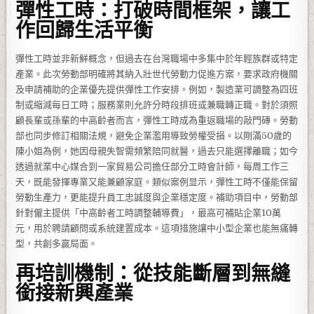
彈性工時：打破時間框架，讓工
作回歸生活平衡
彈性工時並非新鮮概念，但過去在台灣職場中多集中於年輕族群或特定
產業。此次勞動部明確將其納入壯世代勞動力促進方案，要求政府機關
及申請補助的企業優先提供彈性工作安排。例如，製造業可調整為四班
制或縮減每日工時；服務業則允許分時段排班或兼職轉正職。對於須照
顧長輩或孫輩的中高齡者而言，彈性工時成為重返職場的敲門磚。勞動
部也同步修訂相關法規，避免企業濫用導致勞權受損。以剛滿50歲的
陳小姐為例，她因母親失智需頻繁陪同就醫，過去只能選擇離職；如今
透過就業中心媒合到一家貿易公司擔任部分工時會計師，每周工作三
天，既能發揮專業又能兼顧家庭。類似案例显示，彈性工時不僅能保留
勞動生產力，更能提升員工忠誠度與企業穩定度。補助項目中，勞動部
針對僱主提供「中高齡者工時調整輔導費」，最高可補貼企業10萬
元，用於聘請顧問或系統建置成本。這項措施讓中小型企業也能無痛轉
型，共創多贏局面。
再培訓機制：從技能斷層到無縫
銜接新興產業