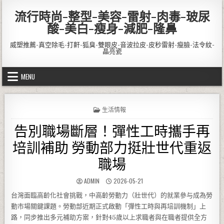
Skip to content
流行時尚-整型-美容-雷射-肉毒-玻尿
酸-美白-瘦身-減肥-隆鼻
威塑推薦-真空除毛-打鼾-狐臭-雙眼皮-音波拉皮-皮秒雷射-瘦臉-法令紋-
晶亮瓷
MENU
POSTED IN
生活情報
告別職場斷層！彈性工時攜手再
培訓補助 勞動部力挺壯世代重返
職場
AUTHOR:
PUBLISHED DATE:
ADMIN
2026-05-21
台灣面臨高齡化社會挑戰，中高齡勞動力（壯世代）的就業參与成為勞
動市場關鍵課題。勞動部近期正式啟動「彈性工時與再培訓機制」上
路，同步推出多元補助方案，針對45歲以上求職者與在職者提供全方