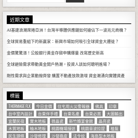
近期文章
AI基建浪潮席捲亞洲！台灣半導體供應鏈如何搶佔下一波兆元商機？
全球貿易重組下的新贏家：新興市場如何吸引全球資金大遷徙？
金價驚驚漲！公股銀行黃金存摺申購爆量 改寫歷史新高
全球避險需求帶動黃金開戶熱潮，投資人該如何聰明進場？
剛性需求與企業動撥齊發 購置不動產放款激增 資金潮湧向實體資產
標籤
THERMAGE FLX
今日金價
住宅用火災警報器
佛具
印章
台中室內設計
台東伴手禮
台東名產
台東必買
大圖輸出
宜蘭民宿
實木地板
微晶瓷
新竹婚宴會館
晶亮瓷
木質地板
柚木地板
桃園機場接送
桃園音波拉提
植髮
民生頭條
沙發修理
沙發換皮
法令紋
海島型木地板