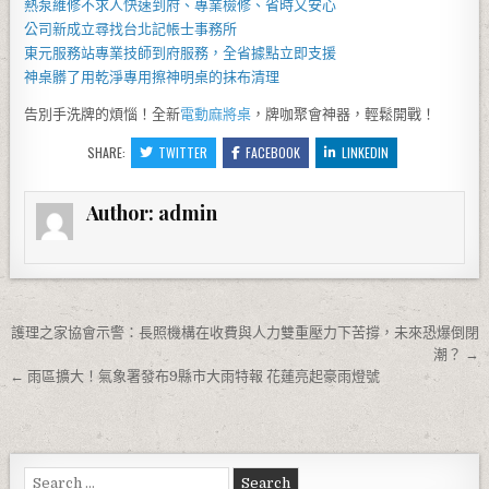
熱泵維修
不求人快速到府、專業檢修、省時又安心
公司新成立尋找
台北記帳士事務所
東元服務站
專業技師到府服務，全省據點立即支援
神桌
髒了用乾淨專用擦神明桌的抹布清理
告別手洗牌的煩惱！全新
電動麻將桌
，牌咖聚會神器，輕鬆開戰！
SHARE:
TWITTER
FACEBOOK
LINKEDIN
Author:
admin
文章導覽
護理之家協會示警：長照機構在收費與人力雙重壓力下苦撐，未來恐爆倒閉
潮？ →
← 雨區擴大！氣象署發布9縣市大雨特報 花蓮亮起豪雨燈號
Search for: