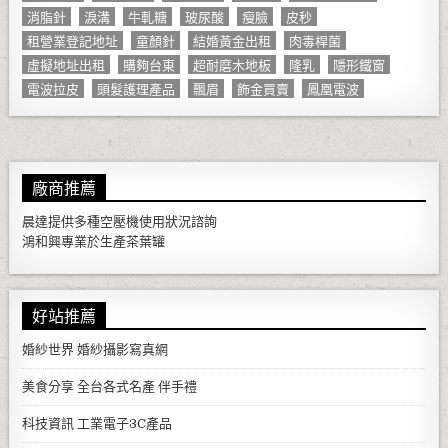
消脂針
淚溝
牛軋糖
玻尿酸
瘦臉
皮秒
租營業登記地址
童顏針
結婚黃金出租
肉毒桿菌
虛擬地址出租
購夠台東
超耐磨木地板
隆乳
隱形鐵窗
電波拉皮
頭髮護理產品
飄眉
飾金買賣
鳳凰電波
廠商推薦
晨達提供多種
空壓機
使用狀況諮詢
鴻和興專業於生產
茶葉罐
好站推薦
婚紗世界
婚紗攝影寫真網
美食分享
全台各式名產 伴手禮
科技資訊
工業電子3C產品