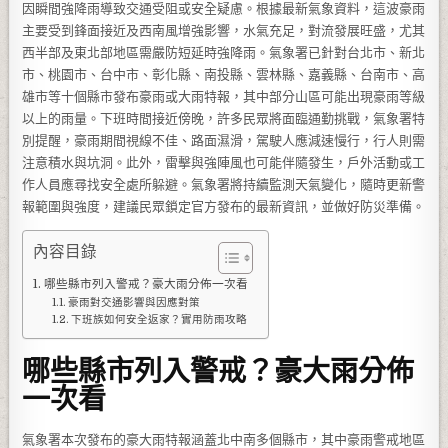
因瞬間強降雨導致交通受阻或安全疑慮。根據最新氣象資料，這波豪雨
主要受到鋒面接近及西南風增強影響，水氣充足，對流發展旺盛，尤其
西半部及東北部地區需嚴防短延時強降雨。氣象署已針對台北市、新北
市、桃園市、台中市、彰化縣、南投縣、雲林縣、嘉義縣、台南市、高
雄市等十個縣市發布豪雨或大雨特報，其中部分山區可能出現豪雨等級
以上的雨量。下班時間接近傍晚，許多民眾將面臨通勤挑戰，氣象署特
別提醒，豪雨期間視線不佳、路面濕滑，駕駛人應減速慢行，行人則需
注意積水與坑洞。此外，雷擊與強陣風也可能伴隨發生，戶外活動或工
作人員應尋找安全處所躲避。氣象署將持續監測天氣變化，隨時更新警
報範圍與強度，建議民眾鎖定官方發布的最新資訊，並做好防災準備。
內容目錄
哪些縣市列入警戒？豪大雨分佈一次看
豪雨對交通影響與因應對策
下班族如何安全返家？實用防雨攻略
哪些縣市列入警戒？豪大雨分佈
一次看
氣象署本次發布的豪大雨特報涵蓋北中南多個縣市，其中豪雨警戒地區