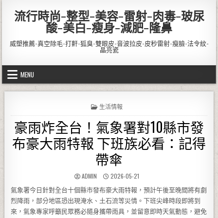
Skip to content
流行時尚-整型-美容-雷射-肉毒-玻尿
酸-美白-瘦身-減肥-隆鼻
威塑推薦-真空除毛-打鼾-狐臭-雙眼皮-音波拉皮-皮秒雷射-瘦臉-法令紋-
晶亮瓷
MENU
POSTED IN
生活情報
豪雨炸全台！氣象署對10縣市發
布豪大雨特報 下班族必看：記得
帶傘
AUTHOR:
PUBLISHED DATE:
ADMIN
2026-05-21
氣象署今日針對全台十個縣市發布豪大雨特報，預計午後至晚間將有劇
烈降雨，部分地區恐出現淹水、土石流等災情。下班尖峰時段即將到
來，氣象專家呼籲民眾務必隨身攜帶雨具，並留意即時天氣動態，避免