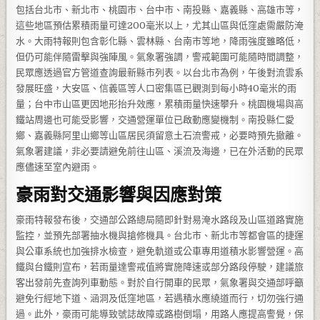
包括台北市、新北市、桃園市、台中市、南投縣、嘉義縣、高雄市等，
這些地區預估累積雨量可達200毫米以上，尤其山區與低窪處需嚴防淹
水。大雨特報則包含彰化縣、雲林縣、台南市等地，降雨強度雖略低，
但仍可能伴隨雷擊與強陣風。氣象署強調，警戒範圍可能隨時間調整，
民眾應透過官方管道查詢最新縣市列表。以台北市為例，午後對流雲系
發展旺盛，大安區、信義區等人口密集區已觀測到每小時40毫米的雨
量；台中市山區更因地形抬升效應，累積雨量快速攀升。桃園機場與高
鐵站周邊也可能受影響，交通營運單位已啟動應變機制。南投縣仁愛
鄉、嘉義縣阿里山鄉等山區居民須留意土石流警戒，必要時預先撤離。
氣象署建議，非必要請避免前往山區、溪流及海邊，已在外活動的民眾
應儘速至室內避雨。
豪雨對交通影響與因應對策
豪雨特報發布後，交通部公路總局隨即針對易淹水路段及山區道路實施
監控，並預先部署抽水機與搶修機具。台北市、新北市等都會區的捷運
與公車系統也加強排水檢查，避免軌道或公車專用道積水影響營運。高
鐵與台鐵則宣布，若雨量達警戒值將實施降速或部分路段停駛，建議旅
客出發前先查詢列車動態。對於自行開車的民眾，氣象署與交通部呼籲
避免行經地下道、涵洞及低窪地區，若遇積水應繞道而行，切勿強行通
過。此外，豪雨可能導致號誌故障或路樹倒塌，用路人應提高警覺，保