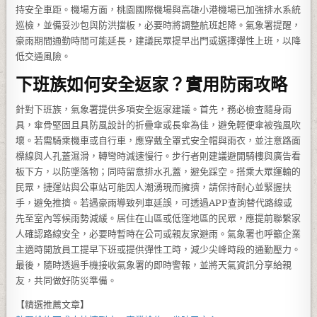
持安全車距。機場方面，桃園國際機場與高雄小港機場已加強排水系統
巡檢，並備妥沙包與防洪擋板，必要時將調整航班起降。氣象署提醒，
豪雨期間通勤時間可能延長，建議民眾提早出門或選擇彈性上班，以降
低交通風險。
下班族如何安全返家？實用防雨攻略
針對下班族，氣象署提供多項安全返家建議。首先，務必檢查隨身雨
具，傘骨堅固且具防風設計的折疊傘或長傘為佳，避免輕便傘被強風吹
壞。若需騎乘機車或自行車，應穿戴全罩式安全帽與雨衣，並注意路面
標線與人孔蓋濕滑，轉彎時減速慢行。步行者則建議避開騎樓與廣告看
板下方，以防墜落物；同時留意排水孔蓋，避免踩空。搭乘大眾運輸的
民眾，捷運站與公車站可能因人潮湧現而擁擠，請保持耐心並緊握扶
手，避免推擠。若遇豪雨導致列車延誤，可透過APP查詢替代路線或
先至室內等候雨勢減緩。居住在山區或低窪地區的民眾，應提前聯繫家
人確認路線安全，必要時暫時在公司或親友家避雨。氣象署也呼籲企業
主適時開放員工提早下班或提供彈性工時，減少尖峰時段的通勤壓力。
最後，隨時透過手機接收氣象署的即時警報，並將天氣資訊分享給親
友，共同做好防災準備。
【精選推薦文章】