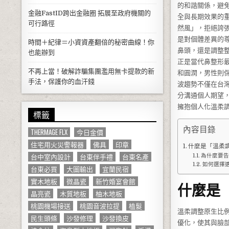
的和諧關係，避
金融FastID跨出金融圈 拓展至政府機關的
全與長期效果的
可行路徑
然風」，拒絕誇
是對個體差異的
時間＋紀律＝小資資產翻倍的秘密曲線！你
鼻頭，還是調整
也能辦到
正是當代鼻整形
不再上當！破解詐騙集團濫用無卡提款的新
和圓潤，男性則
手法，保護你的血汗錢
波趨勢不僅在台
分溝通個人期望
擁抱個人化溫柔
標籤
內容目錄
THERMAGE FLX
今日金價
住宅用火災警報器
佛具
印章
什麼是「溫柔
台中室內設計
台東伴手禮
台東名產
為什麼要告
如何選擇
台東必買
大圖輸出
宜蘭民宿
實木地板
微晶瓷
新竹婚宴會館
什麼是
晶亮瓷
木質地板
柚木地板
桃園機場接送
桃園音波拉提
植髮
溫柔調整原生比
民生頭條
沙發修理
沙發換皮
優化，使其與臉