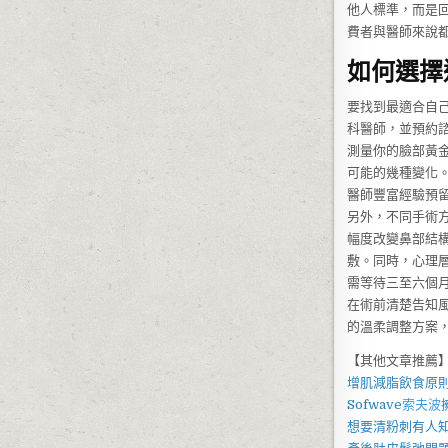
他人標準，而是
費者與醫師來說
如何選擇
要找到最適合自
科醫師，並預約
測量你的臉部黃
可能的幾種變化。
醫師豐富經驗預留
另外，不同手術
幅度改變鼻部結
敷。同時，心理
需等待三至六個
在術前清楚告知
的溫柔調整方案
【其他文章推薦
增肌減脂
飲食原
Sofwave
索夫波
想要
清粉刺
有人