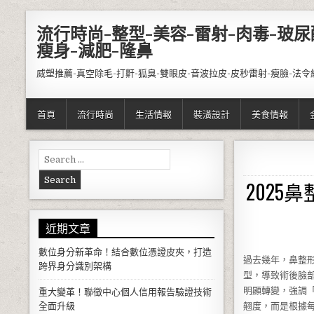
Skip to content
流行時尚-整型-美容-雷射-肉毒-玻尿
瘦身-減肥-隆鼻
威塑推薦-真空除毛-打鼾-狐臭-雙眼皮-音波拉皮-皮秒雷射-瘦臉-法令
首頁
流行時尚
生活情報
裝潢設計
美食情報
Search for:
202
近期文章
數位身分新革命！結合數位憑證皮夾，打造
過去幾年，鼻整
跨界身分識別架構
型，導致術後臉
明顯轉變，強調
重大變革！聯徵中心個人信用報告驗證技術
全面升級
翹度，而是根據