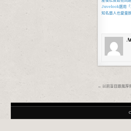
產後
肚皮鬆弛
問
Juvelook
選用「
知名藝人也愛
童
A
文章導覽
← 以前盲目跟風厚