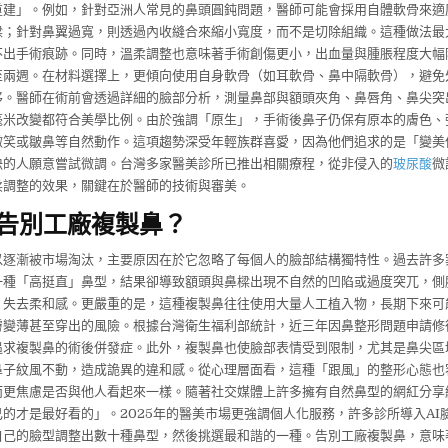
重建」。例如，針對亞洲人常見的鼻頭圓鈍問題，醫師可能會採用自體軟骨來適
樑；針對鼻翼過寬，則透過內收縫合來縮小寬度，而不是切除組織。這種做法最
不出手術痕跡。同時，溫柔調整也意味著手術創傷更小，出血量與腫脹程度大幅
至兩週。在材料選擇上，更傾向使用自身軟骨（如耳軟骨、鼻中隔軟骨），避免
移。醫師在術前會透過詳細的臉部分析，測量鼻部與額頭夾角、鼻唇角、鼻尖突
毫米改變都符合美學比例。由於強調「原生」，手術後鼻子仍保有原本的膚色、
微笑或皺鼻等自然動作。這項趨勢深受年輕族群喜愛，因為他們追求的是「變美
決的人願意嘗試微調。台灣多家醫美診所已推出相關療程，從非侵入的
玻尿酸
微
柔調整的效果，關鍵在於醫師的技術與審美。
告別工廠複製鼻？
以逐漸被市場淘汰，主要原因在於它忽略了每個人的臉部結構獨特性。過去許多
一種「高挺直」鼻型，結果卻導致額頭與鼻樑出現不自然的凹陷或過度突兀，側
，失去柔和感。更嚴重的是，這種複製鼻往往使用大量人工植入物，長期下來可
膚變薄甚至穿出的風險。根據台灣衛生福利部統計，近三年因鼻整形問題申請修
追求複製鼻的術後併發症。此外，複製鼻也使臉部表情受到限制，尤其是鼻尖區
鼻子紋風不動，造成詭異的違和感。從心理層面看，這種「跟風」的整形心態也
而更焦慮是否與他人看起來一樣。隨著社交媒體上許多擁有自然鼻型的網紅分享
的才是最好看的」。2025年的醫美市場更強調個人化服務，許多診所導入AI
自己的臉型調整出數十種鼻型，然後挑選最和諧的一種。告別工廠複製鼻，意味