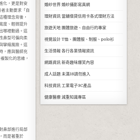
進化，更是對安
婚紗世界
婚紗攝影寫真網
美者主動要求「自
理財資訊
當舖借貸信用卡各式理財方法
這種理念背後，
寬度、輕微提升
旅遊天地
團體旅遊、自由行的專家
出哪裡動過。這
性鼻型可偏向柔
視覺設計
T恤、團體服、制服、polo衫
與攣縮風險。這
生活情報
各行各業情報資訊
時，應與醫師充
去複製化的思維，
網路資訊
新奇趣味爆笑內容
成人話題
未滿18請勿進入
科技資訊
工業電子3C產品
健康醫療
減重知識專區
對鼻部進行局部
，而是著重於