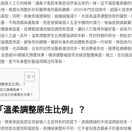
免過度人工化的線條，讓鼻子看起來像是自然長出來的一樣。這不僅是審美觀的
重視。根據台灣整形外科醫學會的最新觀察，2025年門診諮詢中，超過七成求
張鼻型。同時，術後恢復期縮短、組織損傷減少，也成為溫柔調整技術的優勢。
尊重，不再用模具複製美，而是發掘每個人五官中獨特的潛力。無論是微調鼻翼
整體鼻樑弧度，目標都是讓改變低調而有質感，讓別人只覺得你變好看，卻說不
最迷人之處。此外，溫柔調整原生比例還強調與年齡、性別特徵的契合，例如女
保留適度骨感，避免性別模糊。醫師也會利用自體軟骨或新一代材質，降低排斥
灣發酵，也與韓國、日本的自然派醫美潮流同步。對消費者而言，選擇這類療程
，並透過3D模擬先預覽效果，確保調整幅度符合臉部整體美感。總之，告別過
調整，是今年鼻整形最值得關注的革新。
調整原生比例」？
別工廠複製鼻？
適合自己的鼻整形方案？
「溫柔調整原生比例」？
例，簡單來說就是在保留個人五官特色的前提下，透過精細的手術或微創技術，
部其他部位達到和諧狀態。與傳統鼻整形不同，它不會刻意改變鼻子的基本結構