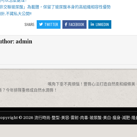
題可以怎麼處理?
非交聯玻尿酸」為載體，保留了玻尿酸本身的高組織相容性優勢
顏針
,不藏私大公開!!
SHARE:
TWITTER
FACEBOOK
LINKEDIN
uthor:
admin
嘴角下垂不再煩惱！豐唇心法打造自然柔和線條美，
唇？今年排隊重修成自然水潤唇！
Copyright © 2026 流行時尚-整型-美容-雷射-肉毒-玻尿酸-美白-瘦身-減肥-隆
Design by ThemesDNA.com