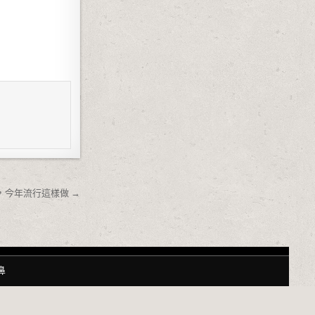
今年流行這樣做 →
鼻