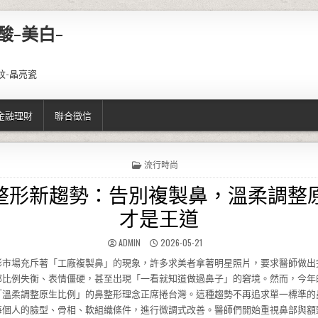
酸-美白-
紋-晶亮瓷
金融理財
聯合徵信
POSTED IN
流行時尚
5鼻整形新趨勢：告別複製鼻，溫柔調整
才是王道
AUTHOR:
PUBLISHED DATE:
ADMIN
2026-05-21
形市場充斥著「工廠複製鼻」的現象，許多求美者拿著明星照片，要求醫師做出
部比例失衡、表情僵硬，甚至出現「一看就知道做過鼻子」的窘境。然而，今年
「溫柔調整原生比例」的鼻整形理念正席捲台灣。這種趨勢不再追求單一標準的
每個人的臉型、骨相、軟組織條件，進行微調式改善。醫師們開始重視鼻部與額