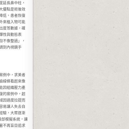
度延長鼻中柱，
大優點是術後效
降低，患者恢復
外來植入物可能
出度等數據，確
彈性與動態表
但不像整過」，
調到內視鏡手
案例中，求美者
臉線條看起來像
能因組織壓力產
復的案例中，超
域因過度拉提而
容易讓人失去自
經驗，大眾逐漸
臉部模擬系統，讓
著不再盲目追求