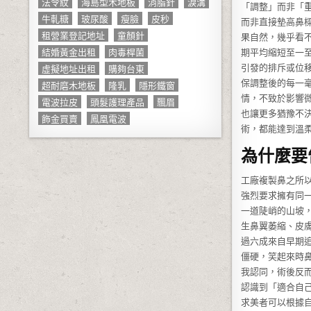
法令紋
海島型木地板
消脂針
淚溝
「調整」而非「
牛軋糖
玻尿酸
瘦臉
皮秒
而非直接墊高鼻
租營業登記地址
童顏針
果自然，幾乎看
結婚黃金出租
肉毒桿菌
期平均縮短至一
虛擬地址出租
購夠台東
引發的排斥或位
保調整後的每一
超耐磨木地板
隆乳
隱形鐵窗
情，不致於影響
電波拉皮
頭髮護理產品
飄眉
也讓更多猶豫不
飾金買賣
鳳凰電波
術，都能達到溫
為什麼要
工廠複製鼻之所
強烈要求擁有同
一道陡峭的山坡
生鼻翼萎縮、皮
過六成來自早期
僵硬，笑起來時
我認同，術後反
認識到「適合自己
求美者可以根據