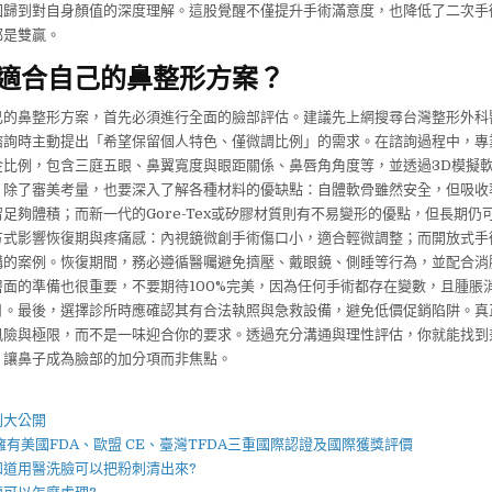
回歸到對自身顏值的深度理解。這股覺醒不僅提升手術滿意度，也降低了二次手
都是雙贏。
適合自己的鼻整形方案？
己的鼻整形方案，首先必須進行全面的臉部評估。建議先上網搜尋台灣整形外科
諮詢時主動提出「希望保留個人特色、僅微調比例」的需求。在諮詢過程中，專
金比例，包含三庭五眼、鼻翼寬度與眼距關係、鼻唇角角度等，並透過3D模擬
除了審美考量，也要深入了解各種材料的優缺點：自體軟骨雖然安全，但吸收率約
足夠體積；而新一代的Gore-Tex或矽膠材質則有不易變形的優點，但長期仍
方式影響恢復期與疼痛感：內視鏡微創手術傷口小，適合輕微調整；而開放式手
構的案例。恢復期間，務必遵循醫囑避免擠壓、戴眼鏡、側睡等行為，並配合消
層面的準備也很重要，不要期待100%完美，因為任何手術都存在變數，且腫脹
月。最後，選擇診所時應確認其有合法執照與急救設備，避免低價促銷陷阱。真
風險與極限，而不是一味迎合你的要求。透過充分溝通與理性評估，你就能找到
，讓鼻子成為臉部的加分項而非焦點。
】
則大公開
擁有美國FDA、歐盟 CE、臺灣TFDA三重國際認證及國際獲獎評價
知道用
醫洗臉
可以把
粉刺
清出來?