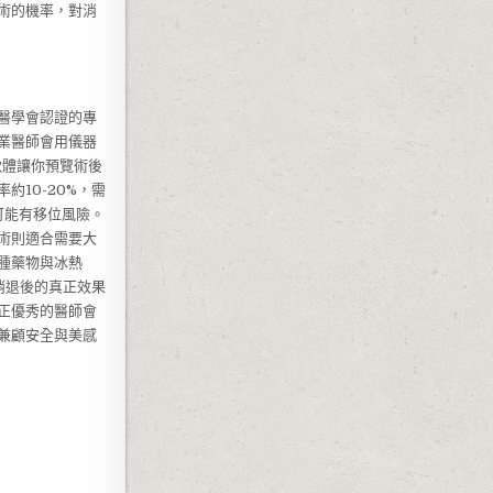
術的機率，對消
醫學會認證的專
業醫師會用儀器
軟體讓你預覽術後
10-20%，需
可能有移位風險。
術則適合需要大
腫藥物與冰熱
消退後的真正效果
正優秀的醫師會
兼顧安全與美感