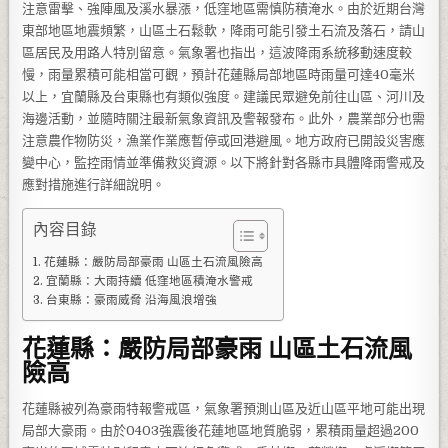
注意雷擊、強陣風及溪水暴漲，低窪地區需慎防積淹水。由於近期台灣
東部地區地震頻繁，山區土石鬆軟，降雨可能引發土石流及落石，請山
區居民及用路人特別留意。氣象署也指出，這波降雨系統移動速度較
慢，雨量累積可能相當可觀，預計花蓮縣局部地區時雨量可達40毫米
以上，宜蘭縣及台東縣也有類似強度。建議民眾避免前往山區、河川及
海邊活動，並隨時關注最新氣象資訊及警報發布。此外，農業部分也需
注意農作物防災，漁業作業應暫停或回港避風。地方政府已開設災害應
變中心，監控雨情並準備救災資源。以下將針對各縣市具體降雨警戒及
應對措施進行詳細說明。
內容目錄
花蓮縣：嚴防局部豪雨 山區土石流風險高
宜蘭縣：大雨持續 低窪地區積淹水警戒
台東縣：豪雨威脅 沿海風浪增強
花蓮縣：嚴防局部豪雨 山區土石流風
險高
花蓮縣被列為豪雨特報警戒區，氣象署預測山區及近山區平地可能出現
局部大豪雨。由於0403強震後花蓮地區地質脆弱，累積雨量超過200