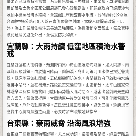
毫米的區域需特別留意土石流紅色警戒。秀林鄉、萬榮鄉、卓溪鄉等原
民部落及太魯閣國家公園周邊已發布疏散勸告。花蓮縣政府已調度沙包
及抽水機至易淹水路段，並提醒民眾檢查排水系統。台9線蘇花公路及
台8線中橫公路可能因落石實施預警性封閉，駕駛人應提前改道。此
外，海上作業船隻需注意長浪及強陣風，海邊活動全面禁止。氣象署呼
籲花蓮居民避免外出，並備妥防災物資。
宜蘭縣：大雨持續 低窪地區積淹水警
戒
宜蘭縣發布大雨特報，預測降雨集中於山區及沿海鄉鎮，如大同鄉、南
澳鄉及頭城鎮。由於連日降雨，蘭陽溪、冬山河等河川水位已接近警戒
線，低窪地區如壯圍鄉、五結鄉需慎防淹水。宜蘭縣政府已啟動抽水站
及排水閘門，並在易淹水路段設置交通管制。山區部分，太平山國家森
林遊樂區及福山植物園可能因雨勢過大臨時閉園，遊客出發前請先查詢
官方公告。氣象署提醒，宜蘭地區午後對流發展旺盛，可能伴隨雷擊及
強陣風，戶外活動應暫停。農民需注意田間排水，避免農損。縣府災害
應變中心將持續監控雨量，必要時發布疏散避難指令。
台東縣：豪雨威脅 沿海風浪增強
台東縣同樣受豪雨特報影響，尤其成功鎮、長濱鄉及蘭嶼、綠島等離島