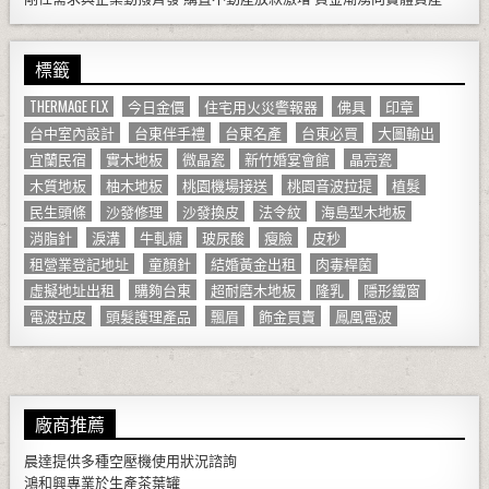
標籤
THERMAGE FLX
今日金價
住宅用火災警報器
佛具
印章
台中室內設計
台東伴手禮
台東名產
台東必買
大圖輸出
宜蘭民宿
實木地板
微晶瓷
新竹婚宴會館
晶亮瓷
木質地板
柚木地板
桃園機場接送
桃園音波拉提
植髮
民生頭條
沙發修理
沙發換皮
法令紋
海島型木地板
消脂針
淚溝
牛軋糖
玻尿酸
瘦臉
皮秒
租營業登記地址
童顏針
結婚黃金出租
肉毒桿菌
虛擬地址出租
購夠台東
超耐磨木地板
隆乳
隱形鐵窗
電波拉皮
頭髮護理產品
飄眉
飾金買賣
鳳凰電波
廠商推薦
晨達提供多種
空壓機
使用狀況諮詢
鴻和興專業於生產
茶葉罐