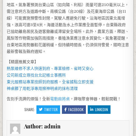
地區。氣象署預測台東山區（如向陽、利稻）雨量可達250毫米以上，
需注意坍方及道路中斷。南橫公路（台20線）及花東海岸公路（台11
線）可能實施預警性封閉，駕駛人應避免行駛。沿海地區因東北風增
強，浪高可達3至4米，海邊活動及水上作業應全面暫停。台東縣政府
已協助離島居民及遊客撤離或滯留安全場所。此外，農業方面，釋迦、
鳳梨等作物需加強防雨措施，養殖漁業應注意水質變化。氣象署提醒，
台東地區雨勢雖較花蓮稍緩，但持續時間長，仍須保持警覺，隨時注意
最新警報及縣府通知。
【精選推薦文章】
熱泵維修
不求人快速到府、專業檢修、省時又安心
公司新成立尋找
台北記帳士事務所
東元服務站
專業技師到府服務，全省據點立即支援
神桌
髒了用乾淨專用擦神明桌的抹布清理
告別手洗牌的煩惱！全新
電動麻將桌
，牌咖聚會神器，輕鬆開戰！
SHARE:
TWITTER
FACEBOOK
LINKEDIN
Author:
admin