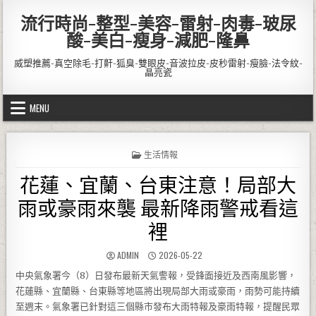
Skip to content
流行時尚-整型-美容-雷射-肉毒-玻尿
酸-美白-瘦身-減肥-隆鼻
威塑推薦-真空除毛-打鼾-狐臭-雙眼皮-音波拉皮-皮秒雷射-瘦臉-法令紋-
晶亮瓷
MENU
POSTED IN
生活情報
花蓮、宜蘭、台東注意！局部大
雨或豪雨來襲 最新降雨警戒看這
裡
AUTHOR:
PUBLISHED DATE:
ADMIN
2026-05-22
中央氣象署今（8）日發布最新天氣警報，受鋒面接近及西南風影響，
花蓮縣、宜蘭縣、台東縣等地區將出現局部大雨或豪雨，雨勢可能持續
至週末。氣象署已針對這三個縣市發布大雨特報及豪雨特報，提醒民眾