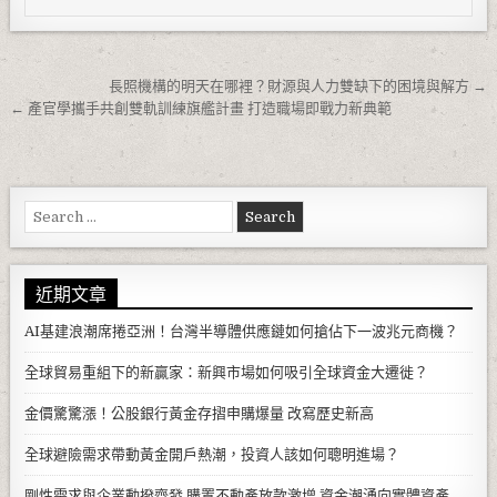
文章導覽
長照機構的明天在哪裡？財源與人力雙缺下的困境與解方 →
← 產官學攜手共創雙軌訓練旗艦計畫 打造職場即戰力新典範
Search for:
近期文章
AI基建浪潮席捲亞洲！台灣半導體供應鏈如何搶佔下一波兆元商機？
全球貿易重組下的新贏家：新興市場如何吸引全球資金大遷徙？
金價驚驚漲！公股銀行黃金存摺申購爆量 改寫歷史新高
全球避險需求帶動黃金開戶熱潮，投資人該如何聰明進場？
剛性需求與企業動撥齊發 購置不動產放款激增 資金潮湧向實體資產