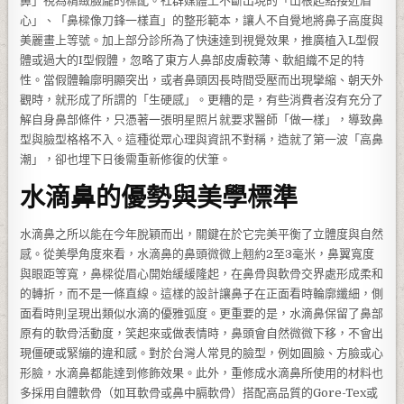
鼻」視為精緻臉龐的標配。社群媒體上不斷出現的「山根起點接近眉
心」、「鼻樑像刀鋒一樣直」的整形範本，讓人不自覺地將鼻子高度與
美麗畫上等號。加上部分診所為了快速達到視覺效果，推廣植入L型假
體或過大的I型假體，忽略了東方人鼻部皮膚較薄、軟組織不足的特
性。當假體輪廓明顯突出，或者鼻頭因長時間受壓而出現攣縮、朝天外
觀時，就形成了所謂的「生硬感」。更糟的是，有些消費者沒有充分了
解自身鼻部條件，只憑著一張明星照片就要求醫師「做一樣」，導致鼻
型與臉型格格不入。這種從眾心理與資訊不對稱，造就了第一波「高鼻
潮」，卻也埋下日後需重新修復的伏筆。
水滴鼻的優勢與美學標準
水滴鼻之所以能在今年脫穎而出，關鍵在於它完美平衡了立體度與自然
感。從美學角度來看，水滴鼻的鼻頭微微上翹約2至3毫米，鼻翼寬度
與眼距等寬，鼻樑從眉心開始緩緩隆起，在鼻骨與軟骨交界處形成柔和
的轉折，而不是一條直線。這樣的設計讓鼻子在正面看時輪廓纖細，側
面看時則呈現出類似水滴的優雅弧度。更重要的是，水滴鼻保留了鼻部
原有的軟骨活動度，笑起來或做表情時，鼻頭會自然微微下移，不會出
現僵硬或緊繃的違和感。對於台灣人常見的臉型，例如圓臉、方臉或心
形臉，水滴鼻都能達到修飾效果。此外，重修成水滴鼻所使用的材料也
多採用自體軟骨（如耳軟骨或鼻中膈軟骨）搭配高品質的Gore-Tex或