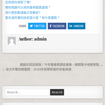
去角質
你用對了嗎?
哪些問題可以用
肉毒桿菌
素處理？
為什麼
肌動減脂
大受歡迎?
索夫波
的專利技術是什麼？有什麼優勢？
SHARE:
TWITTER
FACEBOOK
LINKEDIN
Author:
admin
文章導覽
圓臉女孩別煩惱！今年隆鼻微調這樣做，瞬間集中視覺焦點 →
← 從大外雙到精靈眼：2024年排隊修復的背後真相
Search for: