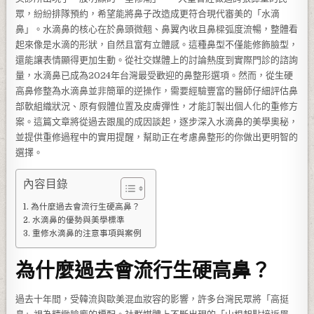
眾，紛紛排隊預約，希望能將鼻子改造成更符合現代審美的「水滴
鼻」。水滴鼻的核心在於鼻頭微翹、鼻翼內收且鼻樑弧度流暢，整體看
起來像是水滴的形狀，自然且富有立體感。這種鼻型不僅能修飾臉型，
還能讓表情顯得更加生動。從社交媒體上的討論熱度到實際門診的諮詢
量，水滴鼻已成為2024年台灣最受歡迎的鼻整形選項。然而，從生硬
高鼻修整為水滴鼻並非簡單的逆操作，需要經驗豐富的醫師仔細評估鼻
部軟組織狀況、原有假體位置及皮膚彈性，才能訂製出個人化的重修方
案。這篇文章將從過去跟風的成因談起，逐步深入水滴鼻的美學奧秘，
並提供重修過程中的實用提醒，幫助正在考慮鼻整形的你做出更明智的
選擇。
內容目錄
為什麼過去會流行生硬高鼻？
水滴鼻的優勢與美學標準
重修水滴鼻的注意事項與案例
為什麼過去會流行生硬高鼻？
過去十年間，受韓流與歐美混血妝容的影響，許多台灣民眾將「高挺