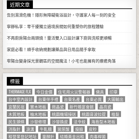
近期文章
告別濕滑危機！隱形無障礙衛浴設計，守護家人每一刻的安全
寧靜私享：零干擾獨立過境房間如何重塑你的旅程體驗
不再廚房陽台兩頭燒！靈活雙入口設計讓下廚與洗晾更順暢
家庭必看！順手收納規劃讓藥品與日用品隨手拿取
窄陽台變身採光景觀區的空間魔法！小宅也能擁有的療癒角落
標籤
THERMAGE FLX
今日金價
住宅用火災警報器
佛具
印章
台中室內設計
台東伴手禮
台東名產
台東必買
大圖輸出
宜蘭民宿
實木地板
微晶瓷
新竹婚宴會館
晶亮瓷
木質地板
柚木地板
桃園機場接送
桃園音波拉提
植髮
民生頭條
沙發修理
沙發換皮
法令紋
海島型木地板
消脂針
淚溝
牛軋糖
玻尿酸
瘦臉
皮秒
租營業登記地址
童顏針
結婚黃金出租
肉毒桿菌