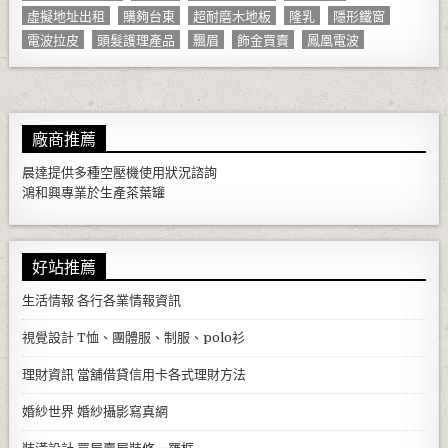
虛擬地址出租
購夠台東
超耐磨木地板
隆乳
隱形鐵窗
電波拉皮
頭髮護理產品
飄眉
飾金買賣
鳳凰電波
廠商推薦
晨達提供多種
空壓機
使用狀況諮詢
鴻和興專業於生產
茶葉罐
好站推薦
生活情報
各行各業情報資訊
視覺設計
T恤、團體服、制服、polo衫
理財資訊
當舖借貸信用卡各式理財方法
婚紗世界
婚紗攝影寫真網