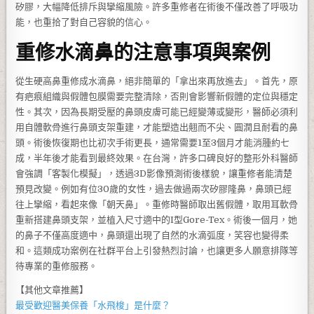
矽膠，大幅降低排斥與攣縮風險。許多重修者在術後不僅改善了呼吸功
能，也重拾了對自己容貌的信心。
重修水滴鼻的注意事項與案例
從生硬高鼻重修成水滴鼻，絕非簡單的「拿出來再放進去」。首先，原
有疤痕組織與假體包膜需要完整清除，否則會影響新假體的定位與穩定
性。其次，因為長期受壓的鼻頭皮膚可能已經變薄或變形，醫師必須利
用自體軟骨進行鼻頭支架重建，才能塑造出翹而不尖、圓潤且耐看的鼻
頭。術後恢復期也比初次手術更長，通常需要1至3個月才能消腫約七
成，半年後才能看到最終效果。在台灣，許多口碑良好的整形外科醫師
會強調「客製化模擬」，透過3D影像預測術後樣貌，讓重修者能清楚
預見改變。例如有位30歲的女性，過去做過兩次矽膠隆鼻，鼻頭已經
往上攣縮，看起來像「朝天鼻」。重修時醫師取出舊假體，取用耳軟骨
重新搭建鼻頭支架，並植入尺寸適中的I型Gore-Tex。術後一個月，她
的鼻子不僅高度適中，鼻頭還出現了自然的水滴弧度，笑容也變得柔
和。這類成功案例在社群平台上引發熱烈討論，也讓更多人願意排隊等
待專業的重修服務。
【其他文章推薦】
最受歡迎醫美保養「
水飛梭
」是什麼？