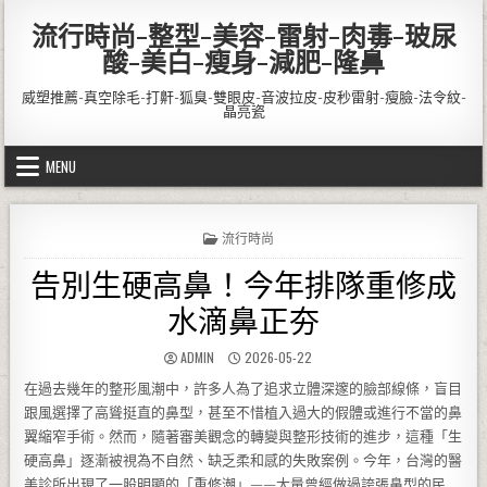
Skip to content
流行時尚-整型-美容-雷射-肉毒-玻尿
酸-美白-瘦身-減肥-隆鼻
威塑推薦-真空除毛-打鼾-狐臭-雙眼皮-音波拉皮-皮秒雷射-瘦臉-法令紋-
晶亮瓷
MENU
POSTED IN
流行時尚
告別生硬高鼻！今年排隊重修成
水滴鼻正夯
AUTHOR:
PUBLISHED DATE:
ADMIN
2026-05-22
在過去幾年的整形風潮中，許多人為了追求立體深邃的臉部線條，盲目
跟風選擇了高聳挺直的鼻型，甚至不惜植入過大的假體或進行不當的鼻
翼縮窄手術。然而，隨著審美觀念的轉變與整形技術的進步，這種「生
硬高鼻」逐漸被視為不自然、缺乏柔和感的失敗案例。今年，台灣的醫
美診所出現了一股明顯的「重修潮」——大量曾經做過誇張鼻型的民