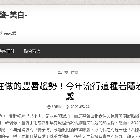
酸-美白-
紋-晶亮瓷
金融理財
聯合徵信
POSTED IN
流行時尚
在做的豐唇趨勢！今年流行這種若隱
感
AUTHOR:
PUBLISHED DATE:
ADMIN
2026-05-24
流中，唇部輪廓早已不再只是妝容的配角，而是整體面部表情與氣質的關鍵點綴
到日韓偶像，豐唇手術或唇部填充療程始終佔據醫美話題的熱搜榜。然而，202
轉變：不再是誇張的「鴨子嘴」或過度飽滿的塑膠感，取而代之的是一種「若隱
調的是自然、柔和且帶有透明感的立體度，彷彿天生就擁有豐盈的唇部，卻又不