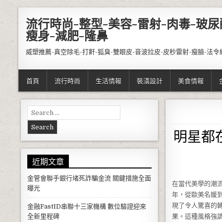
Skip to content
流行時尚-整型-美容-雷射-肉毒-玻尿
瘦身-減肥-隆鼻
威塑推薦-真空除毛-打鼾-狐臭-雙眼皮-音波拉皮-皮秒雷射-瘦臉-法令
首頁
流行時尚
生活情報
裝潢設計
美食情報
Search for:
明星都
近期文章
金管會聯手銀行堵死詐騙金流 關鍵措施全面
在當代美學的潮
曝光
年，從歐美名媛
現了令人驚喜的
金融FastID串聯十三家機構 數位驗證迎來
全新里程碑
果。這種風格強