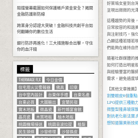
好萊塢女星到台
阻擋螢幕截圖如何保護帳戶資金安全？揭開
呈現出微微的光
金融防護新防線
這種趨勢的背後
跨業身分認證大突破！金融科技共創平台如
日常妝容的和諧
何翻轉你的數位生活
與注射技巧，強
凸顯這種若隱若
銀行防詐再進化！三大措施聯合出擊，守住
們能夠在維持自
你的血汗錢
隨著社群媒體的
如何打造出明星
標籤
與經驗豐富的醫
需求，避免過度
THERMAGE FLX
今日金價
住宅用火災警報器
佛具
印章
【其他文章推薦
台中室內設計
台東伴手禮
台東名產
割雙眼皮6個重
台東必買
大圖輸出
宜蘭民宿
LPG
提供三種動
實木地板
微晶瓷
新竹婚宴會館
微整型隆鼻
玻尿
晶亮瓷
木質地板
柚木地板
對抗老化新法寶,
想知道醫美新技
桃園機場接送
桃園音波拉提
植髮
民生頭條
沙發修理
沙發換皮