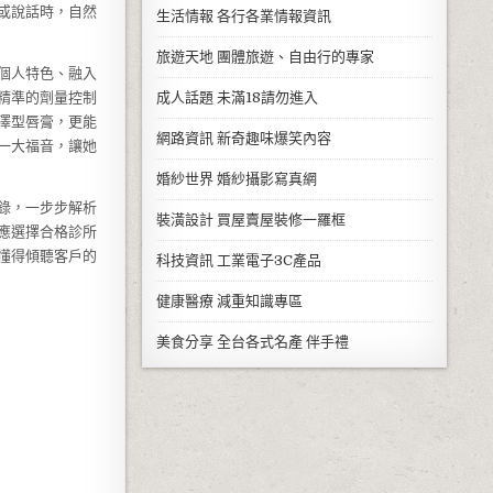
或說話時，自然
生活情報
各行各業情報資訊
旅遊天地
團體旅遊、自由行的專家
個人特色、融入
精準的劑量控制
成人話題
未滿18請勿進入
澤型唇膏，更能
網路資訊
新奇趣味爆笑內容
一大福音，讓她
婚紗世界
婚紗攝影寫真網
錄，一步步解析
裝潢設計
買屋賣屋裝修一羅框
應選擇合格診所
懂得傾聽客戶的
科技資訊
工業電子3C產品
健康醫療
減重知識專區
美食分享
全台各式名產 伴手禮