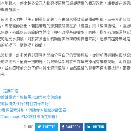
灣本地藝人，越來越多公眾人物選擇這種低調卻精緻的唇形改造，讓唇部在微笑
澤與豐盈感。
，反映出人們對「美」的重新定義：不再追求極致或是僵硬對稱，而是崇尚保留
美。專業醫師指出，若隱若現的澎潤感關鍵在於「適度」與「線條流暢」，透過
化唇珠、唇峰以及唇緣的立體度，卻不改變基礎嘴型。同時，搭配唇部保濕與光
現的透亮水潤感。對於許多害怕明顯醫美痕跡的消費者來說，這樣的趨勢無疑是
然的前提下，悄悄提升顏值。
推波助瀾，許多美容部落客也開始分享自己的豐唇經驗，從術前溝通到恢復期記
般的澎潤唇。值得一提的是，台灣衛福部對於唇部填充療程有嚴格規範，消費者
師，並在療程前充分了解材質來源與風險。自然風格的豐唇不僅需要技術，更要
填充。
】
點一定要知道
力輪軸模式可根據需求調整強度與節奏
酸
哪個持久性好?施打前停看聽!!
肉毒桿菌
素注射，消除你的皺紋逆齡回春
術
Thermage FLX
施打診所在哪裡?
SHARE:
TWITTER
FACEBOOK
LINKEDIN