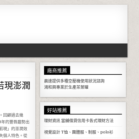
廠商推薦
若現澎潤
晨達提供多種
空壓機
使用狀況諮詢
鴻和興專業於生產
茶葉罐
好站推薦
。回顧過去幾
理財資訊
當舖借貸信用卡各式理財方法
3年的豐唇趨勢出
若現」的澎潤效
視覺設計
T恤、團體服、制服、polo衫
失個人特色。從