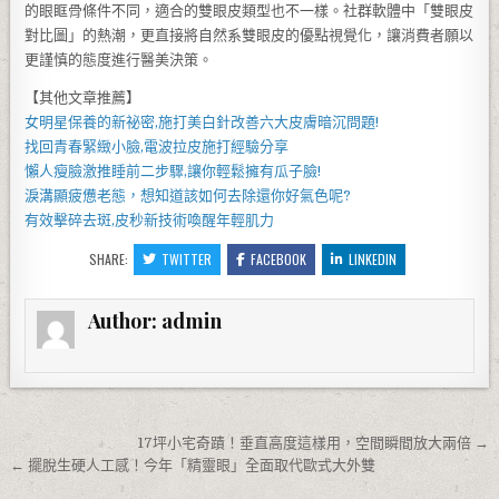
的眼眶骨條件不同，適合的雙眼皮類型也不一樣。社群軟體中「雙眼皮
對比圖」的熱潮，更直接將自然系雙眼皮的優點視覺化，讓消費者願以
更謹慎的態度進行醫美決策。
【其他文章推薦】
女明星保養的新祕密,施打
美白針
改善六大皮膚暗沉問題!
找回青春緊緻小臉,
電波拉皮
施打經驗分享
懶人
瘦臉
激推睡前二步驟,讓你輕鬆擁有瓜子臉!
淚溝
顯疲憊老態，想知道該如何去除還你好氣色呢?
有效擊碎去斑,
皮秒
新技術喚醒年輕肌力
SHARE:
TWITTER
FACEBOOK
LINKEDIN
Author:
admin
文章導覽
17坪小宅奇蹟！垂直高度這樣用，空間瞬間放大兩倍 →
← 擺脫生硬人工感！今年「精靈眼」全面取代歐式大外雙