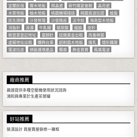
宜蘭民宿
實木地板
微晶瓷
新竹婚宴會館
晶亮瓷
木質地板
柚木地板
桃園機場接送
桃園音波拉提
植髮
民生頭條
沙發修理
沙發換皮
法令紋
海島型木地板
消脂針
淚溝
牛軋糖
玻尿酸
瘦臉
皮秒
租營業登記地址
童顏針
結婚黃金出租
肉毒桿菌
虛擬地址出租
購夠台東
超耐磨木地板
隆乳
隱形鐵窗
電波拉皮
頭髮護理產品
飄眉
飾金買賣
鳳凰電波
廠商推薦
晨達提供多種
空壓機
使用狀況諮詢
鴻和興專業於生產
茶葉罐
好站推薦
裝潢設計
買屋賣屋裝修一羅框