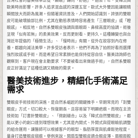
台灣社會的審美標準正從「顯眼」轉向「舒適」。過去十年，受韓流與
歐美時尚影響，許多人追求混血感的深邃五官，歐式大外雙因能讓眼睛
瞬間放大而蔚為風潮。但隨著資訊普及，人們開始認識到，誇張的雙眼
皮可能破壞臉部比例，尤其在動態表情時容易產生「三層眼皮」或「瞪
眼感」。相反地，自然系雙眼皮強調與眉眼距、鼻樑高度的協調，術後
呈現「似有若無」的柔美效果，反而更耐看、更持久。這種轉變也與台
灣近年提倡的「極簡生活」、「慢時尚」有關，從外在妝容到內在修
養，都趨向減法美學。許多受訪者表示，他們不再為了拍照好看而選擇
強烈妝感或手術，而是希望日常素顏也能保持從容自信。醫美諮詢師也
觀察到，客戶現在會主動要求「不要被看出來做過手術」，自然系雙眼
皮正好滿足了這種低調又精緻的需求。
醫美技術進步，精細化手術滿足
需求
雙眼皮手術技術的演進，是自然系崛起的關鍵推手。早期常見的「割雙
眼皮」方式，切口較大、恢復期長，且容易留下明顯疤痕。而現在主流
技術如「訂書針雙眼皮」、「微創縫合」以及「韓式自然雙眼皮」，都
能以更小的創口達到理想效果。尤其是內開式、外開式與提眼瞼肌調整
的組合運用，讓醫師可以根據客戶的眼型、脂肪厚度與肌膚鬆弛程度，
量身打造雙眼皮摺痕。舉例來說，開扇型雙眼皮適合眼皮薄、眉眼距較