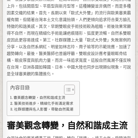
上升，包括開扇型、平扇型與新月型等。這種轉變並非偶然，而是多種
因素交織的結果。首先，長期以來「歐式大外雙」的流行與歐美審美霸
權有關，但隨著台灣本土文化意識抬頭，人們更傾向追求符合東方臉孔
特徵的和諧美感。其次，早期雙眼皮手術技術較為粗糙，術後效果常顯
得不自然，而現在精細化手術能讓疤痕隱形、弧度更流暢，自然系雙眼
皮因此更容易達成。第三，社群媒體上大量「歐式大外雙」失敗案例的
分享，以及自然系網紅、明星如林志玲、周子瑜等的示範效應，加速了
趨勢轉向。最後，醫美醫師也普遍呼籲，雙眼皮設計應考量眼眶骨結
構、眼皮厚度與肌肉力量，而非一味追求寬度。這股自然風潮不僅反映
在台灣，亞洲各國如韓國、日本、中國大陸也同步出現類似現象，可說
是全球審美觀的集體進化。
內容目錄
審美觀念轉變，自然和諧成主流
醫美技術進步，精細化手術滿足需求
社群媒體與名人影響，帶動自然風潮
審美觀念轉變，自然和諧成主流