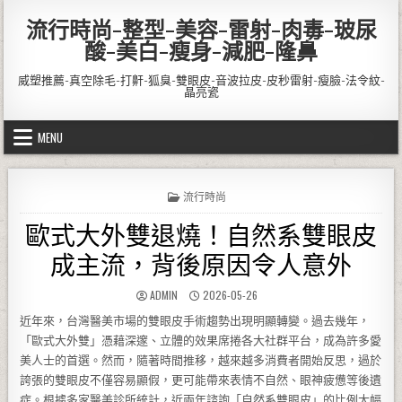
Skip to content
流行時尚-整型-美容-雷射-肉毒-玻尿
酸-美白-瘦身-減肥-隆鼻
威塑推薦-真空除毛-打鼾-狐臭-雙眼皮-音波拉皮-皮秒雷射-瘦臉-法令紋-
晶亮瓷
MENU
POSTED IN
流行時尚
歐式大外雙退燒！自然系雙眼皮
成主流，背後原因令人意外
AUTHOR:
PUBLISHED DATE:
ADMIN
2026-05-26
近年來，台灣醫美市場的雙眼皮手術趨勢出現明顯轉變。過去幾年，
「歐式大外雙」憑藉深邃、立體的效果席捲各大社群平台，成為許多愛
美人士的首選。然而，隨著時間推移，越來越多消費者開始反思，過於
誇張的雙眼皮不僅容易顯假，更可能帶來表情不自然、眼神疲憊等後遺
症。根據多家醫美診所統計，近兩年諮詢「自然系雙眼皮」的比例大幅