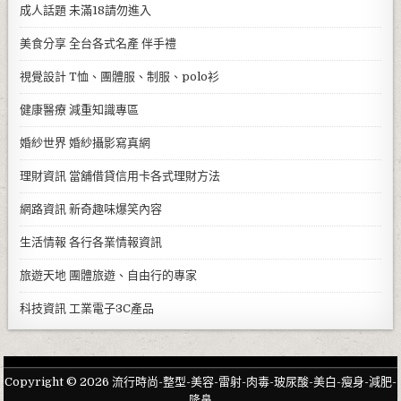
成人話題
未滿18請勿進入
美食分享
全台各式名產 伴手禮
視覺設計
T恤、團體服、制服、polo衫
健康醫療
減重知識專區
婚紗世界
婚紗攝影寫真網
理財資訊
當舖借貸信用卡各式理財方法
網路資訊
新奇趣味爆笑內容
生活情報
各行各業情報資訊
旅遊天地
團體旅遊、自由行的專家
科技資訊
工業電子3C產品
Copyright © 2026 流行時尚-整型-美容-雷射-肉毒-玻尿酸-美白-瘦身-減肥-
隆鼻