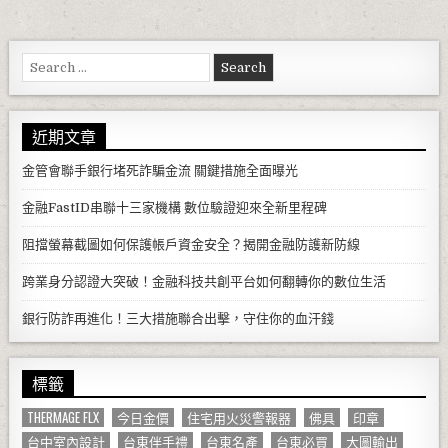
Search for:
近期文章
金管會聯手銀行堵死詐騙金流 關鍵措施全面曝光
金融FastID串聯十三家機構 數位驗證迎來全新里程碑
阻擋螢幕截圖如何保護帳戶資金安全？揭開金融防護新防線
跨業身分認證大突破！金融科技共創平台如何翻轉你的數位生活
銀行防詐再進化！三大措施聯合出擊，守住你的血汗錢
標籤
THERMAGE FLX
今日金價
住宅用火災警報器
佛具
印章
台中室內設計
台東伴手禮
台東名產
台東必買
大圖輸出