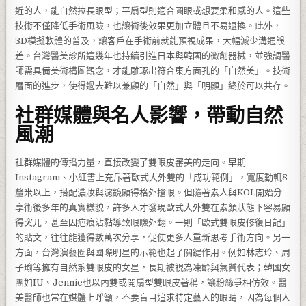
近的人，能自然拉長眼型；平扇型則適合圓眼或想要柔和感的人。這些
技術不僅降低手術風險，也讓術後效果更加立體且不易退換。此外，
3D模擬軟體的普及，讓客戶在手術前就能預視成果，大幅減少溝通誤
差。台灣醫美診所這幾年也持續引進日本與韓國的微創器械，並強調醫
師需具備美術構圖觀念，才能雕琢出符合東方面孔的「自然美」。技術
層面的進步，使得過去難以兼顧的「自然」與「明顯」終於可以共存。
社群媒體與名人影響，帶動自然
風潮
社群媒體的傳播力量，直接改變了雙眼皮審美的走向。早期
Instagram、小紅書上充斥著歐式大外雙的「成功範例」，寬度動輒8
釐米以上，搭配濃妝與濾鏡顯得格外搶眼。但隨著素人與KOL開始分
享術後多年的真實樣貌，許多人才發現歐式大外雙在素顏狀態下容易顯
得突兀，甚至因疤痕沾黏導致眼瞼外翻。一則「歐式雙眼皮修復日記」
的貼文，往往能獲得數萬次分享，促使更多人重新思考手術方向。另一
方面，台灣演藝圈與國際明星的示範也起了關鍵作用。例如林志玲、周
子瑜等擁有自然系雙眼皮的女星，長期被視為凍齡與氣質代表；韓國女
團如IU、Jennie也以內雙或開扇型雙眼皮著稱，讓粉絲爭相仿效。醫
美醫師也常在媒體上呼籲，不要盲目追求特定藝人的眼睛，因為每個人