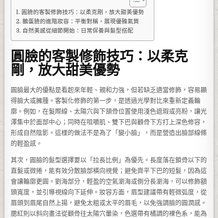
圓臉的客製修飾技巧：以柔克剛，放大甜美優勢
鵝蛋臉的進階妝容：平衡對稱，展現優雅氣質
自然美感從細節開始：日常保養與髮型搭配
圓臉的客製修飾技巧：以柔克
剛，放大甜美優勢
圓臉最大的優點是看起來年輕、親和力強，但若缺乏適當修飾，容易顯
得臉大或臃腫。客製化修飾的第一步，是透過光學對比來重新定義輪
廓。例如，在髮際線、太陽穴與下頷骨位置使用淺色遮瑕或亮粉，讓光
澤集中於面部中心；同時在咀嚼肌、雙下巴與顴骨下方打上深色修容，
形成自然陰影。這樣的做法不是為了「變小臉」，而是營造出臉部線條
的輕盈感。
其次，圓臉的髮型選擇要以「拉長比例」為優先。長度落在鎖骨以下的
直髮或微捲，能有效分散臉部橫向視覺；避免齊平下巴的短髮，因為這
會讓輪廓更圓。劉海部分，輕盈的空氣瀏海或側分長瀏海，可以修飾額
頭寬度，並引導視線向下延伸。妝容方面，眉型建議帶有輕微弧度，從
眉頭到眉尾自然上揚，避免太粗或太平的眉毛，以免強調臉的圓潤感。
腮紅則以斜向畫法從顴骨往太陽穴暈染，色選帶有橘調的裸色系，能為