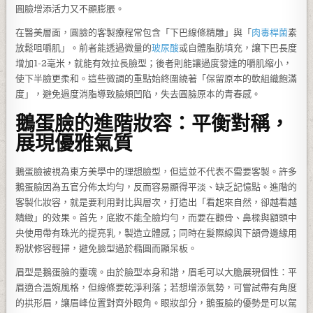
圓臉增添活力又不顯膨脹。
在醫美層面，圓臉的客製療程常包含「下巴線條精雕」與「
肉毒桿菌
素
放鬆咀嚼肌」。前者能透過微量的
玻尿酸
或自體脂肪填充，讓下巴長度
增加1-2毫米，就能有效拉長臉型；後者則能讓過度發達的嚼肌縮小，
使下半臉更柔和。這些微調的重點始終圍繞著「保留原本的軟組織飽滿
度」，避免過度消脂導致臉頰凹陷，失去圓臉原本的青春感。
鵝蛋臉的進階妝容：平衡對稱，
展現優雅氣質
鵝蛋臉被視為東方美學中的理想臉型，但這並不代表不需要客製。許多
鵝蛋臉因為五官分佈太均勻，反而容易顯得平淡、缺乏記憶點。進階的
客製化妝容，就是要利用對比與層次，打造出「看起來自然，卻越看越
精緻」的效果。首先，底妝不能全臉均勻，而要在顴骨、鼻樑與額頭中
央使用帶有珠光的提亮乳，製造立體感；同時在髮際線與下頷骨邊緣用
粉狀修容輕掃，避免臉型過於橢圓而顯呆板。
眉型是鵝蛋臉的靈魂。由於臉型本身和諧，眉毛可以大膽展現個性：平
眉適合溫婉風格，但線條要乾淨利落；若想增添氣勢，可嘗試帶有角度
的拱形眉，讓眉峰位置對齊外眼角。眼妝部分，鵝蛋臉的優勢是可以駕