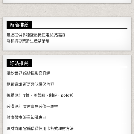
廠商推薦
晨達提供多種
空壓機
使用狀況諮詢
鴻和興專業於生產
茶葉罐
好站推薦
婚紗世界
婚紗攝影寫真網
網路資訊
新奇趣味爆笑內容
視覺設計
T恤、團體服、制服、polo衫
裝潢設計
買屋賣屋裝修一羅框
健康醫療
減重知識專區
理財資訊
當舖借貸信用卡各式理財方法