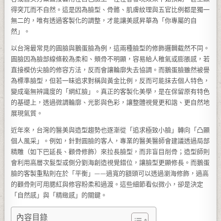
得突兀而不自然。這是因為臉型、骨骼、肌膚紋理與五官比例都是獨一
無二的，唯有透過客製化的調整，才能讓美感昇華為「你專屬的自
然」。
以台灣最常見的圓臉與鵝蛋臉為例，這兩種臉型的修飾邏輯截然不同。
圓臉因為臉部線條較為柔和、頰骨不明顯，容易給人稚氣或膨脹感，若
直接模仿尖臉的修容方法，反而會讓輪廓失去協調。而鵝蛋臉雖然被譽
為標準臉型，但若一昧追求對稱與黃金比例，反而可能抹去個人特色，
變成毫無辨識度的「網紅臉」。真正的客製化美學，是在保留原有特色
的基礎上，透過微調輪廓、光影與色彩，讓整體視覺更和諧、更自然地
展現氣質。
近年來，台灣的醫美與造型趨勢也逐漸從「追求極致小臉」轉向「凸顯
個人風采」。例如，針對圓臉的客人，專業的醫美醫師會建議透過局部
精雕（如下巴延長、顴骨修飾）來拉長臉型，而非盲目削骨；造型師則
會利用高層次髮型或側分劉海創造視覺錯位，讓臉型更顯修長。而鵝蛋
臉的客製重點則在於「平衡」——過寬的額頭可以透過瀏海修飾，過高
的顴骨則可用腮紅與修容粉柔和過渡。這些細節看似微小，卻是決定
「自然感」與「精緻感」的關鍵。
內容目錄