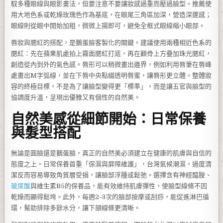
馭多種眼線與眼影畫法，但要注意不要讓妝感過重而壓過臉型。推薦使
用大地色系或乾燥玫瑰色作為基底，在眼尾三角區加深，營造深邃感；
眼線則從眼中開始加粗，微微上揚即可，避免全框式眼線縮小眼部。
唇妝與腮紅的搭配，是鵝蛋臉客製化的關鍵。建議使用兩種相近色系的
腮紅：先在蘋果肌處拍上霧面腮紅打底，再在顴骨上方疊加珠光腮紅，
創造從內到外的氣色感。唇形可以稍微畫出邊界，例如利用唇筆在唇峰
處畫出M字弧線，並在下唇中央點綴透明唇蜜，讓唇形更立體。整體妝
容的終極目標，不是為了讓臉型變得更「標準」，而是讓五官與臉型的
協調度升溫，呈現出優雅又有個性的自然美。
自然美感從細節開始：日常保養
與髮型搭配
無論是圓臉還是鵝蛋臉，真正的自然美必須建立在健康的肌膚與自信的
態度之上。日常保養首重「保濕與屏障維護」，台灣氣候潮濕，過度清
潔反而容易導致角質層受損，讓臉部浮腫或鬆弛。選擇含有神經醯胺、
玻尿酸
與維生素B5的保養品，能有效維持肌膚彈性，使臉型線條不因
乾燥而顯得鬆垮。此外，每週2-3次的臉部按摩或刮痧，能促進淋巴循
環，幫助排除多餘水分，讓下頷線條更清晰。