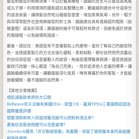
髮型對臉型的修飾效果，不亞於醫美療程。圓臉的女生可以嘗試高馬尾
或丸子頭，利用頭頂的蓬鬆感拉長整體比例；鵝蛋臉則適合中分或旁分
的波浪長髮，讓頭髮自然地沿著臉型垂墜，增加柔美氣場。另外，帽子
與耳環等配件也是修飾臉型的好工具：圓臉適合具有直線感的帽款（如
報童帽）或長形耳環；鵝蛋臉則幾乎可駕馭所有款式，但避免過於誇張
的寬緣帽，以免破壞和諧感。
最後，請記住：美感從來不是複製貼上的產物。當你了解自己的臉型特
色，並透過客製化的方式去強化優點、柔和缺點，那份自然而然流露出
的自信與從容，就是最動人的妝容。無論是選擇醫美微調，還是透過妝
髮技巧改變，核心都是「為自己而美」，而非追求他人定義的標準。讓
圓臉繼續保有可愛，讓鵝蛋臉深化氣質，唯有專屬於你的客製，才能綻
放最耀眼、最不撞臉的自然美。
【其他文章推薦】
增肌減脂
飲食原則大公開
Sofwave
索夫波
擁有美國FDA、歐盟 CE、臺灣TFDA三重國際認證及
國際獲獎評價
想要
清粉刺
有人知道用
醫洗臉
可以把
粉刺
清出來?
產後
肚皮鬆弛
問題可以怎麼處理?
Juvelook
選用「非交聯玻尿酸」為載體，保留了玻尿酸本身的高組織
相容性優勢