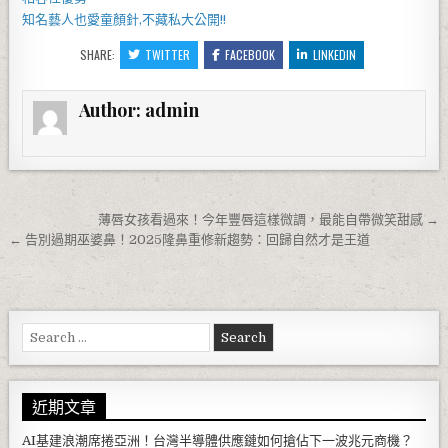
知名藝人也愛
童顏針
,不藏私大公開!!
SHARE:
TWITTER
FACEBOOK
LINKEDIN
Author:
admin
文章導覽
薄唇女孩看過來！今年豐唇這樣微調，最能自帶微笑甜感 →
← 告別過期巫婆鼻！2025隆鼻重修新趨勢：回歸自然才是王道
Search for:
近期文章
AI基建浪潮席捲亞洲！台灣半導體供應鏈如何搶佔下一波兆元商機？