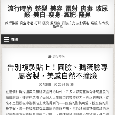
Skip to content
流行時尚-整型-美容-雷射-肉毒-玻尿
酸-美白-瘦身-減肥-隆鼻
威塑推薦-真空除毛-打鼾-狐臭-雙眼皮-音波拉皮-皮秒雷射-瘦臉-法令紋-
晶亮瓷
MENU
POSTED IN
流行時尚
告別複製貼上！圓臉、鵝蛋臉專
屬客製，美感自然不撞臉
AUTHOR:
PUBLISHED DATE:
ADMIN
2026-05-29
在這個社群媒體與美顏濾鏡盛行的時代，許多人都渴望擁有像明星般的
精緻臉龐，卻往往忽略了每個人天生臉型的獨特魅力。真正的美感，從
來不是從模板中複製貼上就能得到的——圓臉的甜美可愛、鵝蛋臉的典
雅平衡，每一種輪廓都有其專屬的修飾密碼。當你試圖將某個網紅的妝
容或醫美方案直接套用在自己臉上，往往會發現效果不如預期，甚至顯