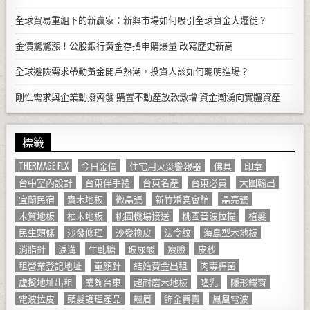
全球貿易重組下的新贏家：新興市場如何吸引全球資金大遷徙？
金價驚驚漲！公股銀行黃金存摺申購爆量 改寫歷史新高
全球避險需求帶動黃金開戶熱潮，投資人該如何聰明進場？
剛性需求與企業動撥齊發 購置不動產放款激增 資金潮湧向實體資產
標籤
THERMAGE FLX
今日金價
住宅用火災警報器
佛具
印章
台中室內設計
台東伴手禮
台東名產
台東必買
大圖輸出
宜蘭民宿
實木地板
微晶瓷
新竹婚宴會館
晶亮瓷
木質地板
柚木地板
桃園機場接送
桃園音波拉提
植髮
民生頭條
沙發修理
沙發換皮
法令紋
海島型木地板
消脂針
淚溝
牛軋糖
玻尿酸
瘦臉
皮秒
租營業登記地址
童顏針
結婚黃金出租
肉毒桿菌
虛擬地址出租
購夠台東
超耐磨木地板
隆乳
隱形鐵窗
電波拉皮
頭髮護理產品
飄眉
飾金買賣
鳳凰電波