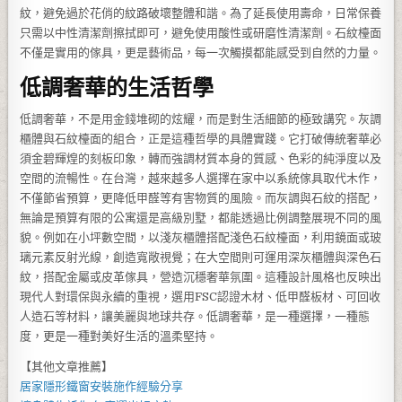
紋，避免過於花俏的紋路破壞整體和諧。為了延長使用壽命，日常保養
只需以中性清潔劑擦拭即可，避免使用酸性或研磨性清潔劑。石紋檯面
不僅是實用的傢具，更是藝術品，每一次觸摸都能感受到自然的力量。
低調奢華的生活哲學
低調奢華，不是用金錢堆砌的炫耀，而是對生活細節的極致講究。灰調
櫃體與石紋檯面的組合，正是這種哲學的具體實踐。它打破傳統奢華必
須金碧輝煌的刻板印象，轉而強調材質本身的質感、色彩的純淨度以及
空間的流暢性。在台灣，越來越多人選擇在家中以系統傢具取代木作，
不僅節省預算，更降低甲醛等有害物質的風險。而灰調與石紋的搭配，
無論是預算有限的公寓還是高級別墅，都能透過比例調整展現不同的風
貌。例如在小坪數空間，以淺灰櫃體搭配淺色石紋檯面，利用鏡面或玻
璃元素反射光線，創造寬敞視覺；在大空間則可運用深灰櫃體與深色石
紋，搭配金屬或皮革傢具，營造沉穩奢華氛圍。這種設計風格也反映出
現代人對環保與永續的重視，選用FSC認證木材、低甲醛板材、可回收
人造石等材料，讓美麗與地球共存。低調奢華，是一種選擇，一種態
度，更是一種對美好生活的溫柔堅持。
【其他文章推薦】
居家
隱形鐵窗
安裝施作經驗分享