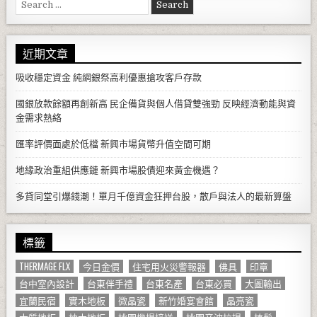
Search for:
近期文章
吸收穩定資金 純網銀祭高利優惠搶攻客戶存款
國銀放款餘額再創新高 民企備貨與個人借貸雙強勁 反映經濟動能與資
金需求熱絡
匯率評價面處於低檔 新興市場貨幣升值空間可期
地緣政治重組供應鏈 新興市場股債迎來黃金機遇？
多貸同堂引爆錢潮！單月千億資金狂押台股，散戶與法人的最新算盤
標籤
THERMAGE FLX
今日金價
住宅用火災警報器
佛具
印章
台中室內設計
台東伴手禮
台東名產
台東必買
大圖輸出
宜蘭民宿
實木地板
微晶瓷
新竹婚宴會館
晶亮瓷