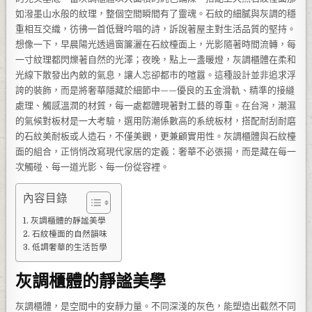
如潑墨山水般的紋理，整個空間瞬間有了靈魂。石紋的細膩與灰調的穩
重相互交織，彷彿一首低聲吟唱的詩，訴說著屋主對生活品質的堅持。
想像一下，早晨陽光透過窗簾灑在石紋檯面上，光影隨著時間流轉，每
一寸紋理都閃爍著自然的光澤；夜晚，點上一盞暖燈，灰調櫃體在柔和
光線下散發出內斂的氣息，讓人忘卻都市的喧囂。這種設計並非追求浮
誇的裝飾，而是將奢華隱藏於細節中——優良的五金滑軌、精準的接縫
處理、觸感溫潤的材質，每一處都體現著對工藝的尊重。在台灣，潮濕
的氣候對板材是一大考驗，選用防潮係數高的系統板材，搭配耐刮耐磨
的石紋美耐板或人造石，不僅美觀，更兼顧實用性。灰調櫃體與石紋檯
面的組合，正悄悄改寫現代家居的定義：奢華不必張揚，而是藏在每一
次觸碰、每一道光影、每一份從容裡。
內容目錄
灰調櫃體的靜謐美學
石紋檯面的自然韻味
低調奢華的生活哲學
灰調櫃體的靜謐美學
灰調櫃體，是空間中的安靜力量。不同深淺的灰色，能塑造出截然不同