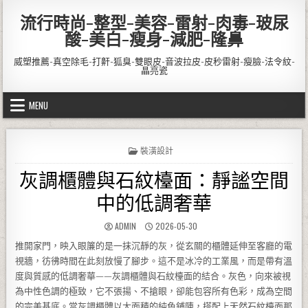
Skip to content
流行時尚-整型-美容-雷射-肉毒-玻尿
酸-美白-瘦身-減肥-隆鼻
威塑推薦-真空除毛-打鼾-狐臭-雙眼皮-音波拉皮-皮秒雷射-瘦臉-法令紋-
晶亮瓷
MENU
POSTED IN
裝潢設計
灰調櫃體與石紋檯面：靜謐空間
中的低調奢華
AUTHOR:
PUBLISHED DATE:
ADMIN
2026-05-30
推開家門，映入眼簾的是一抹沉靜的灰，從玄關的櫃體延伸至客廳的電
視牆，彷彿時間在此刻放慢了腳步。這不是冰冷的工業風，而是帶有溫
度與質感的低調奢華——灰調櫃體與石紋檯面的結合。灰色，向來被視
為中性色調的極致，它不張揚、不搶眼，卻能包容所有色彩，成為空間
的完美基底。當灰調櫃體以大面積的純色鋪陳，搭配上天然石紋檯面那