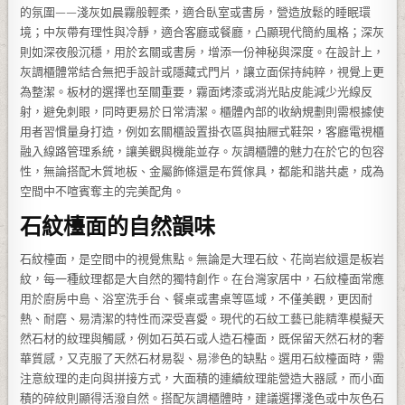
的氛圍——淺灰如晨霧般輕柔，適合臥室或書房，營造放鬆的睡眠環
境；中灰帶有理性與冷靜，適合客廳或餐廳，凸顯現代簡約風格；深灰
則如深夜般沉穩，用於玄關或書房，增添一份神秘與深度。在設計上，
灰調櫃體常結合無把手設計或隱藏式門片，讓立面保持純粹，視覺上更
為整潔。板材的選擇也至關重要，霧面烤漆或消光貼皮能減少光線反
射，避免刺眼，同時更易於日常清潔。櫃體內部的收納規劃則需根據使
用者習慣量身打造，例如玄關櫃設置掛衣區與抽屜式鞋架，客廳電視櫃
融入線路管理系統，讓美觀與機能並存。灰調櫃體的魅力在於它的包容
性，無論搭配木質地板、金屬飾條還是布質傢具，都能和諧共處，成為
空間中不喧賓奪主的完美配角。
石紋檯面的自然韻味
石紋檯面，是空間中的視覺焦點。無論是大理石紋、花崗岩紋還是板岩
紋，每一種紋理都是大自然的獨特創作。在台灣家居中，石紋檯面常應
用於廚房中島、浴室洗手台、餐桌或書桌等區域，不僅美觀，更因耐
熱、耐磨、易清潔的特性而深受喜愛。現代的石紋工藝已能精準模擬天
然石材的紋理與觸感，例如石英石或人造石檯面，既保留天然石材的奢
華質感，又克服了天然石材易裂、易滲色的缺點。選用石紋檯面時，需
注意紋理的走向與拼接方式，大面積的連續紋理能營造大器感，而小面
積的碎紋則顯得活潑自然。搭配灰調櫃體時，建議選擇淺色或中灰色石