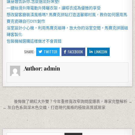
讓身體告訴你,怎麼選出好
床墊
!
一鍵絲滑升降
電動升降曬衣架
，讓晾衣成為優雅的享受
想改變客廳裝潢風格嗎?
馬賽克拼貼
打造溫馨鄉村風，教你如何運用
馬
賽克瓷磚
自行DIY創作
浴室設計小心機，利用
馬賽克磁磚
，放大你的浴室空間，
馬賽克拼圖
磁
磚客製化
包裝機械
選購這樣做才不會買錯
SHARE:
TWITTER
FACEBOOK
LINKEDIN
Author:
admin
文章導覽
後悔做了網紅大外雙？今年重修寬改窄詢問度爆表，專家完整解析 →
← 灰白色系與深木色交織，打造現代風格的極致高質感居家