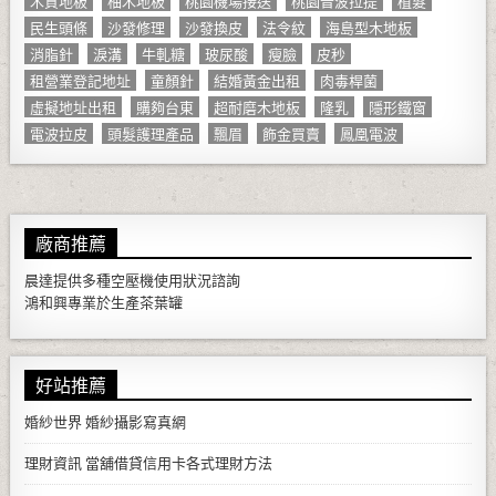
木質地板
柚木地板
桃園機場接送
桃園音波拉提
植髮
民生頭條
沙發修理
沙發換皮
法令紋
海島型木地板
消脂針
淚溝
牛軋糖
玻尿酸
瘦臉
皮秒
租營業登記地址
童顏針
結婚黃金出租
肉毒桿菌
虛擬地址出租
購夠台東
超耐磨木地板
隆乳
隱形鐵窗
電波拉皮
頭髮護理產品
飄眉
飾金買賣
鳳凰電波
廠商推薦
晨達提供多種
空壓機
使用狀況諮詢
鴻和興專業於生產
茶葉罐
好站推薦
婚紗世界
婚紗攝影寫真網
理財資訊
當舖借貸信用卡各式理財方法