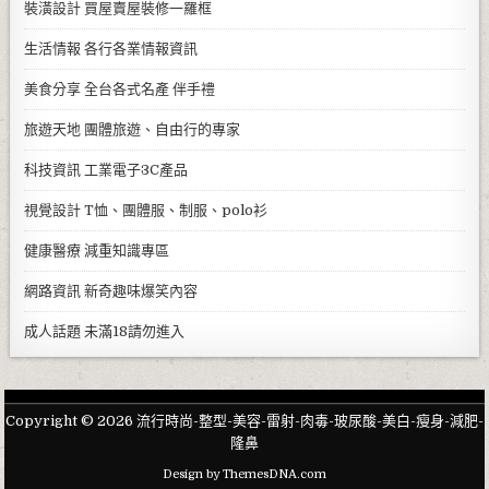
裝潢設計
買屋賣屋裝修一羅框
生活情報
各行各業情報資訊
美食分享
全台各式名產 伴手禮
旅遊天地
團體旅遊、自由行的專家
科技資訊
工業電子3C產品
視覺設計
T恤、團體服、制服、polo衫
健康醫療
減重知識專區
網路資訊
新奇趣味爆笑內容
成人話題
未滿18請勿進入
Copyright © 2026 流行時尚-整型-美容-雷射-肉毒-玻尿酸-美白-瘦身-減肥-
隆鼻
Design by ThemesDNA.com