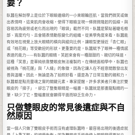
要？
臥蠶在解剖學上是位於下眼瞼邊緣的一小束眼輪匝肌，當我們微笑或做
出表情時，這束肌肉會收縮，使得下眼瞼呈現一條微微隆起的弧線。與
容易因為疲勞或老化而出現的「眼袋」截然不同，臥蠶是緊貼著睫毛根
部、寬度均勻、且會隨表情動態變化的組織。從美學角度來看，臥蠶能
有效地在視覺上放大眼睛的橫向與縱向比例，讓眼型更接近「杏仁眼」
或「桃花眼」等受歡迎的形狀。更重要的是，臥蠶賦予了眼神一種情感
表達的能力——有臥蠶的眼睛，笑起來會有一種甜甜的、親切的味道，
這種「笑意」是單純依靠雙眼皮無法複製的。在傳統面相學中，臥蠶也
被視為「桃花運」與「人緣」的象徵，因為它讓人在不經意間散發出友
善與溫暖。因此，無論是為了拍照好看，還是為了日常互動的親和力，
臥蠶都是點亮靈魂之窗的關鍵元素。專家提醒，許多求美者只專注於雙
眼皮的「摺子」，卻忘了整隻眼睛是一幅畫，臥蠶就是那畫龍點睛的一
筆，缺少了它，整幅畫就會顯得平面而缺乏生命力。
只做雙眼皮的常見後遺症與不自
然原因
當一個人只做了雙眼皮手術而沒有處理臥蠶時，最容易出現的後遺症就
是「上重下輕」的視覺失衡。因為雙眼皮手術會使上眼瞼變得更加立