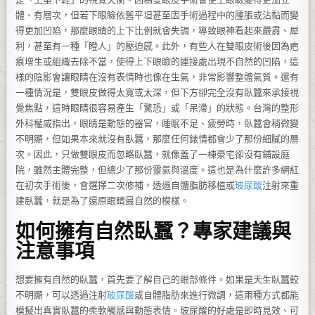
體、有層次，但若下眼瞼依舊平坦甚至因手術過程中的腫脹或沾黏而變
得更加凹陷，那麼眼睛的上下比例就會失調，導致眼神看起來嚴肅、犀
利，甚至有一種「瞪人」的壓迫感。此外，有些人在雙眼皮術後因為疤
痕增生或組織去除不當，使得上下眼瞼的連接處出現不自然的凹陷，這
樣的陰影會讓眼睛在沒有表情時也像在生氣，非常影響整體氣質。還有
一種情況是，雙眼皮做得太寬或太深，但下方卻完全沒有臥蠶來承接視
覺焦點，這時眼睛很容易產生「驚恐」或「呆滯」的狀態。台灣的整形
外科權威指出，眼睛是動態的器官，睡眠不足、疲勞時，臥蠶會稍微變
不明顯，但如果本來就沒有臥蠶，那麼任何錶情都會少了那份細膩的層
次。因此，只做雙眼皮而忽略臥蠶，就像蓋了一棟豪宅卻沒有鋪設庭
院，雖然主體完整，但總少了那份靈氣與溫度。這也是為什麼許多網紅
在初次手術後，會選擇二次修補，透過自體脂肪移植或
玻尿酸
注射來重
建臥蠶，就是為了還原眼睛最自然的模樣。
如何擁有自然臥蠶？專家建議與
注意事項
想要擁有自然的臥蠶，首先要了解自己的眼部條件。如果是天生臥蠶較
不明顯，可以透過注射
玻尿酸
或自體脂肪來進行微調，這兩種方式都能
模擬出真實臥蠶的柔軟觸感與動態表情。玻尿酸的好處是即時見效、可