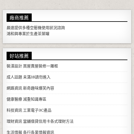
廠商推薦
晨達提供多種
空壓機
使用狀況諮詢
鴻和興專業於生產
茶葉罐
好站推薦
裝潢設計
買屋賣屋裝修一羅框
成人話題
未滿18請勿進入
網路資訊
新奇趣味爆笑內容
健康醫療
減重知識專區
科技資訊
工業電子3C產品
理財資訊
當舖借貸信用卡各式理財方法
生活情報
各行各業情報資訊