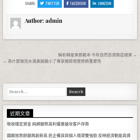
SHARE:
TWITTER
FACEBOOK
LINKEDIN
Author:
admin
文章導覽
解析韓星美唇範本 今年自然澎潤唇這樣美 →
← 為什麼做完水滴鼻臉變小了專家揭密視覺修飾重要性
Search for:
近期文章
吸收穩定資金 純網銀祭高利優惠搶攻客戶存款
國銀放款餘額再創新高 民企備貨與個人借貸雙強勁 反映經濟動能與資