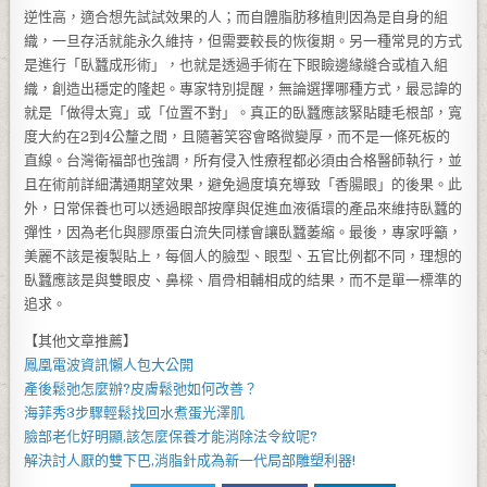
逆性高，適合想先試試效果的人；而自體脂肪移植則因為是自身的組
織，一旦存活就能永久維持，但需要較長的恢復期。另一種常見的方式
是進行「臥蠶成形術」，也就是透過手術在下眼瞼邊緣縫合或植入組
織，創造出穩定的隆起。專家特別提醒，無論選擇哪種方式，最忌諱的
就是「做得太寬」或「位置不對」。真正的臥蠶應該緊貼睫毛根部，寬
度大約在2到4公釐之間，且隨著笑容會略微變厚，而不是一條死板的
直線。台灣衛福部也強調，所有侵入性療程都必須由合格醫師執行，並
且在術前詳細溝通期望效果，避免過度填充導致「香腸眼」的後果。此
外，日常保養也可以透過眼部按摩與促進血液循環的產品來維持臥蠶的
彈性，因為老化與膠原蛋白流失同樣會讓臥蠶萎縮。最後，專家呼籲，
美麗不該是複製貼上，每個人的臉型、眼型、五官比例都不同，理想的
臥蠶應該是與雙眼皮、鼻樑、眉骨相輔相成的結果，而不是單一標準的
追求。
【其他文章推薦】
鳳凰電波
資訊懶人包大公開
產後鬆弛
怎麼辦?
皮膚鬆弛
如何改善？
海菲秀
3步驟輕鬆找回水煮蛋光澤肌
臉部老化好明顯,該怎麼保養才能消除
法令紋
呢?
解決討人厭的雙下巴,
消脂針
成為新一代局部雕塑利器!