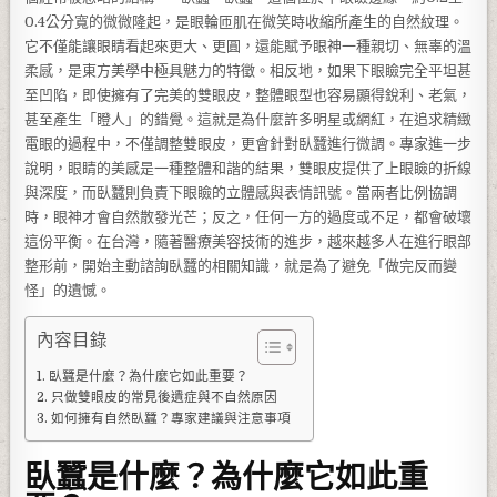
0.4公分寬的微微隆起，是眼輪匝肌在微笑時收縮所產生的自然紋理。
它不僅能讓眼睛看起來更大、更圓，還能賦予眼神一種親切、無辜的溫
柔感，是東方美學中極具魅力的特徵。相反地，如果下眼瞼完全平坦甚
至凹陷，即使擁有了完美的雙眼皮，整體眼型也容易顯得銳利、老氣，
甚至產生「瞪人」的錯覺。這就是為什麼許多明星或網紅，在追求精緻
電眼的過程中，不僅調整雙眼皮，更會針對臥蠶進行微調。專家進一步
說明，眼睛的美感是一種整體和諧的結果，雙眼皮提供了上眼瞼的折線
與深度，而臥蠶則負責下眼瞼的立體感與表情訊號。當兩者比例協調
時，眼神才會自然散發光芒；反之，任何一方的過度或不足，都會破壞
這份平衡。在台灣，隨著醫療美容技術的進步，越來越多人在進行眼部
整形前，開始主動諮詢臥蠶的相關知識，就是為了避免「做完反而變
怪」的遺憾。
內容目錄
臥蠶是什麼？為什麼它如此重要？
只做雙眼皮的常見後遺症與不自然原因
如何擁有自然臥蠶？專家建議與注意事項
臥蠶是什麼？為什麼它如此重