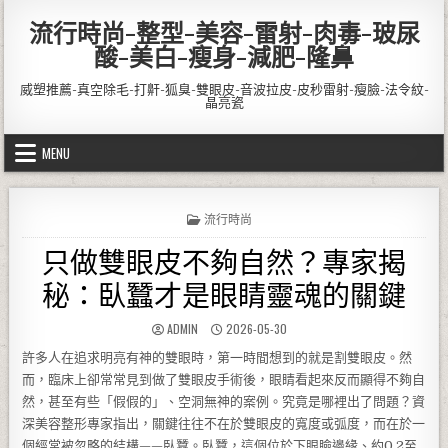
Skip to content
流行時尚-整型-美容-雷射-肉毒-玻尿
酸-美白-瘦身-減肥-隆鼻
威塑推薦-真空除毛-打鼾-狐臭-雙眼皮-音波拉皮-皮秒雷射-瘦臉-法令紋-
晶亮瓷
MENU
POSTED IN
流行時尚
只做雙眼皮不夠自然？專家揭
秘：臥蠶才是眼睛靈魂的關鍵
AUTHOR:
PUBLISHED DATE:
ADMIN
2026-05-30
許多人在追求明亮有神的雙眼時，第一時間想到的就是割雙眼皮。然
而，臨床上卻常常見到做了雙眼皮手術後，眼睛看起來反而顯得不夠自
然，甚至有些「假假的」、空洞無神的案例。究竟是哪裡出了問題？資
深美容整形專家指出，關鍵往往不在於雙眼皮的寬度或弧度，而在於一
個經常被忽略的結構——臥蠶。臥蠶，這個位於下眼瞼邊緣、約0.2至