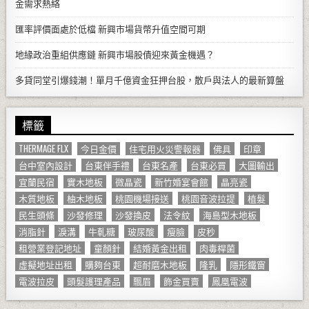
金需求熱絡
匯率評價面處於低檔 新興市場貨幣升值空間可期
地緣政治重組供應鏈 新興市場股債迎來黃金機遇？
多貸同堂引爆錢潮！單月千億資金狂押台股，散戶與法人的最新算盤
標籤
THERMAGE FLX
今日金價
住宅用火災警報器
佛具
印章
台中室內設計
台東伴手禮
台東名產
台東必買
大圖輸出
宜蘭民宿
實木地板
微晶瓷
新竹婚宴會館
晶亮瓷
木質地板
柚木地板
桃園機場接送
桃園音波拉提
植髮
民生頭條
沙發修理
沙發換皮
法令紋
海島型木地板
消脂針
淚溝
牛軋糖
玻尿酸
瘦臉
皮秒
租營業登記地址
童顏針
結婚黃金出租
肉毒桿菌
虛擬地址出租
購夠台東
超耐磨木地板
隆乳
隱形鐵窗
電波拉皮
頭髮護理產品
飄眉
飾金買賣
鳳凰電波