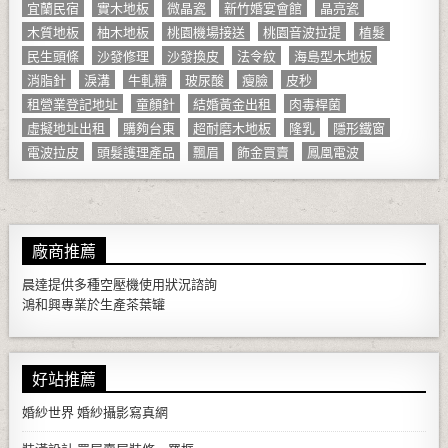
宜蘭民宿
實木地板
微晶瓷
新竹婚宴會館
晶亮瓷
木質地板
柚木地板
桃園機場接送
桃園音波拉提
植髮
民生頭條
沙發修理
沙發換皮
法令紋
海島型木地板
消脂針
淚溝
牛軋糖
玻尿酸
瘦臉
皮秒
租營業登記地址
童顏針
結婚黃金出租
肉毒桿菌
虛擬地址出租
購夠台東
超耐磨木地板
隆乳
隱形鐵窗
電波拉皮
頭髮護理產品
飄眉
飾金買賣
鳳凰電波
廠商推薦
晨達提供多種
空壓機
使用狀況諮詢
鴻和興專業於生產
茶葉罐
好站推薦
婚紗世界
婚紗攝影寫真網