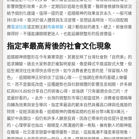
影響微整形效果。此外，定期回診追蹤也很重要，醫師會根據恢復狀況
給予個別化建議。值得一提的是，追隨眼神的效果並非永久，一般可維
持1至3年，取決於個人體質與生活習慣。若想延長時效，可以搭配眼
周
電波拉皮
或定期注射
肉毒桿菌
，減少動態紋的產生。總之，術後保養
做得好，不僅能讓眼睛更迷人，也能延續微整形的投資價值。
指定率最高背後的社會文化現象
追隨眼神微整形在今年異軍突起，其實反映了台灣社會對「自然美」的
追求轉變。過去大家熱衷於複製明星臉，像是韓式平眉或歐式大雙，但
這些潮流往往來得快去得也快。如今消費者更在意的是「保留個人特
色」，追隨眼神正好抓住了這個心理——它強調在原有的基礎上做優
化，而不是徹底改造。這種趨勢也與社群媒體的影響息息相關，許多網
紅與KOL紛紛分享自己的術後心得，並強調「只有最適合自己的，才
是最好看的」。此外，台灣的微整形市場已相當成熟，消費者從價格導
向轉為效果與安全導向，指定率最高的範本自然具備高口碑與低風險的
特質。從經濟面來看，追隨眼神的價格區間約在新台幣3萬至8萬元，
屬於中高價位，但仍有許多人願意投資，因為它帶來的自信提升是無價
的。心理學家也指出，眼睛是人際溝通的第一焦點，擁有動人的眼神能
在職場、社交甚至戀愛中獲得優勢。因此，這股風潮不僅是美容現象，
更是現代人自我投資的一部分。未來，隨著技術精進，類似追隨眼神這