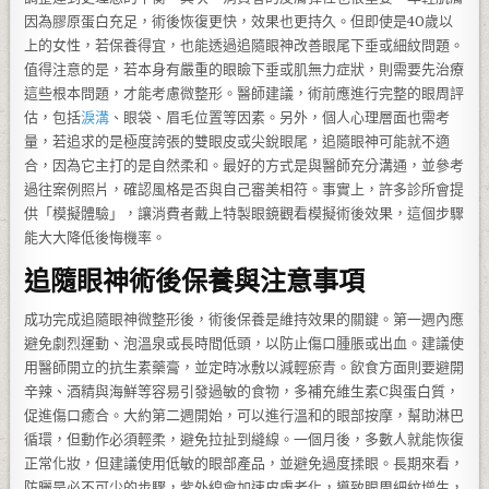
因為膠原蛋白充足，術後恢復更快，效果也更持久。但即使是40歲以
上的女性，若保養得宜，也能透過追隨眼神改善眼尾下垂或細紋問題。
值得注意的是，若本身有嚴重的眼瞼下垂或肌無力症狀，則需要先治療
這些根本問題，才能考慮微整形。醫師建議，術前應進行完整的眼周評
估，包括
淚溝
、眼袋、眉毛位置等因素。另外，個人心理層面也需考
量，若追求的是極度誇張的雙眼皮或尖銳眼尾，追隨眼神可能就不適
合，因為它主打的是自然柔和。最好的方式是與醫師充分溝通，並參考
過往案例照片，確認風格是否與自己審美相符。事實上，許多診所會提
供「模擬體驗」，讓消費者戴上特製眼鏡觀看模擬術後效果，這個步驟
能大大降低後悔機率。
追隨眼神術後保養與注意事項
成功完成追隨眼神微整形後，術後保養是維持效果的關鍵。第一週內應
避免劇烈運動、泡溫泉或長時間低頭，以防止傷口腫脹或出血。建議使
用醫師開立的抗生素藥膏，並定時冰敷以減輕瘀青。飲食方面則要避開
辛辣、酒精與海鮮等容易引發過敏的食物，多補充維生素C與蛋白質，
促進傷口癒合。大約第二週開始，可以進行溫和的眼部按摩，幫助淋巴
循環，但動作必須輕柔，避免拉扯到縫線。一個月後，多數人就能恢復
正常化妝，但建議使用低敏的眼部產品，並避免過度揉眼。長期來看，
防曬是必不可少的步驟，紫外線會加速皮膚老化，導致眼周細紋增生，