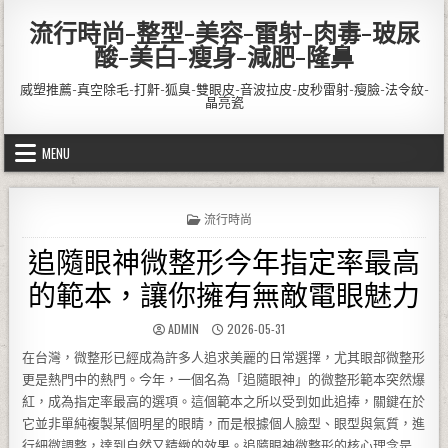
Skip to content
流行時尚-整型-美容-雷射-肉毒-玻尿
酸-美白-瘦身-減肥-隆鼻
威塑推薦-真空除毛-打鼾-狐臭-雙眼皮-音波拉皮-皮秒雷射-瘦臉-法令紋-
晶亮瓷
MENU
POSTED IN
流行時尚
追隨眼神微整形今年指定率最高
的範本，讓你擁有無敵電眼魅力
AUTHOR:
PUBLISHED DATE:
ADMIN
2026-05-31
在台灣，微整形已經成為許多人追求美麗的日常選擇，尤其眼部微整形
更是熱門中的熱門。今年，一個名為「追隨眼神」的微整形範本突然爆
紅，成為指定率最高的選項。這個範本之所以受到如此追捧，關鍵在於
它並非單純複製某個明星的眼睛，而是根據個人臉型、眼型與氣質，進
行細微調整，達到自然又精緻的效果。追隨眼神微整形的核心理念是