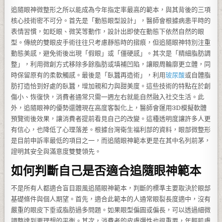
追隨眼神微整形之所以能成為今年指定率最高的範本，與其背後的三項
核心技術密不可分。首先是「動態眼型設計」，醫師會根據病患平時的
表情習慣，如眨眼、微笑等動作，設計出即使在動態下依然自然的眼
型。傳統的雙眼皮手術往往只考慮靜態時的摺痕，但追隨眼神特別注重
動態美感，避免術後出現「假眼」或「僵硬感」。其次是「精細脂肪調
整」，利用微創方式移除多餘脂肪或填補凹陷，讓眼周輪廓更立體，同
時保留原有的柔軟觸感。最後是「臥蠶再造術」，利用
玻尿酸
或自體脂
肪打造恰到好處的臥蠶，增加親和力與甜美度。這些技術的特點在於創
傷小、恢復快，消費者通常只需一週左右就能自然融入社交生活。此
外，追隨眼神的優勢還體現在高度客製化上，醫師會運用3D模擬軟體
預覽術後效果，讓消費者提前看見自己的改變。這種透明度讓許多人更
有信心，也降低了心理落差。根據台灣衛生福利部的資料，眼部微整形
是目前申訴率最低的項目之一，而追隨眼神範本更是在其中名列前茅，
證明其安全與滿意度雙雙領先。
如何判斷自己是否適合追隨眼神範本
不是所有人都適合盲目跟風追隨眼神範本，判斷的標準主要取決於眼部
基礎條件與個人期望。首先，適合此範本的人通常眼裂長度適中，沒有
嚴重的眼皮下垂或脂肪過多問題。如果眼型偏圓或偏長，可以透過細微
調整達到更理想的平衡。其次，消費者的皮膚彈性也很重要，年輕肌膚