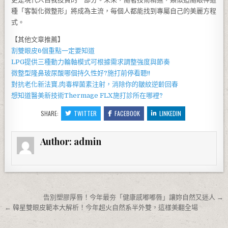
種「客製化微整形」將成為主流，每個人都能找到專屬自己的美麗方程
式。
【其他文章推薦】
割雙眼皮6個重點一定要知道
LPG
提供三種動力輪軸模式可根據需求調整強度與節奏
微整型隆鼻
玻尿酸
哪個持久性好?施打前停看聽!!
對抗老化新法寶,
肉毒桿菌
素注射，消除你的皺紋逆齡回春
想知道醫美新技術
Thermage FLX
施打診所在哪裡?
SHARE:
TWITTER
FACEBOOK
LINKEDIN
Author:
admin
文章導覽
告別塑膠厚唇！今年最夯「健康感嘟嘟唇」讓妳自然又迷人 →
← 韓星雙眼皮範本大解析！今年超火自然系半外雙，這樣美翻全場