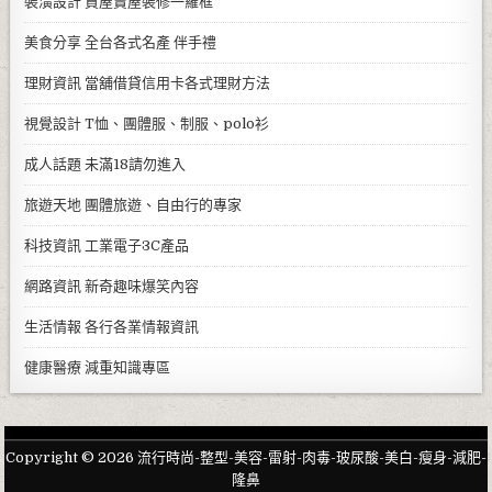
裝潢設計
買屋賣屋裝修一羅框
美食分享
全台各式名產 伴手禮
理財資訊
當舖借貸信用卡各式理財方法
視覺設計
T恤、團體服、制服、polo衫
成人話題
未滿18請勿進入
旅遊天地
團體旅遊、自由行的專家
科技資訊
工業電子3C產品
網路資訊
新奇趣味爆笑內容
生活情報
各行各業情報資訊
健康醫療
減重知識專區
Copyright © 2026 流行時尚-整型-美容-雷射-肉毒-玻尿酸-美白-瘦身-減肥-
隆鼻