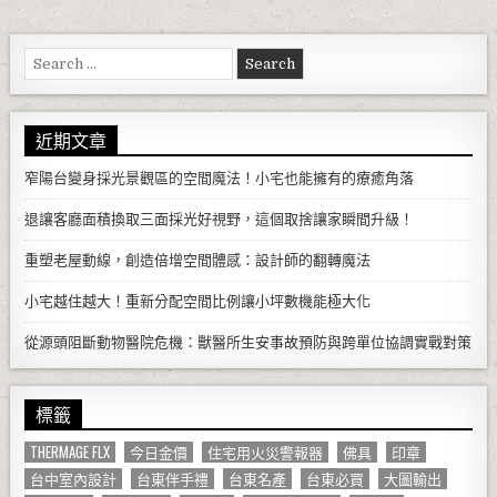
Search for:
近期文章
窄陽台變身採光景觀區的空間魔法！小宅也能擁有的療癒角落
退讓客廳面積換取三面採光好視野，這個取捨讓家瞬間升級！
重塑老屋動線，創造倍增空間體感：設計師的翻轉魔法
小宅越住越大！重新分配空間比例讓小坪數機能極大化
從源頭阻斷動物醫院危機：獸醫所生安事故預防與跨單位協調實戰對策
標籤
THERMAGE FLX
今日金價
住宅用火災警報器
佛具
印章
台中室內設計
台東伴手禮
台東名產
台東必買
大圖輸出