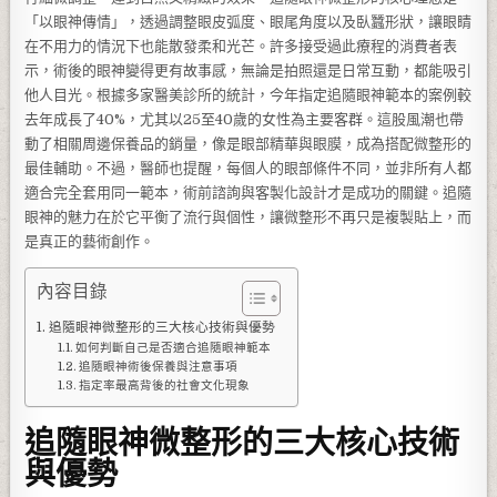
「以眼神傳情」，透過調整眼皮弧度、眼尾角度以及臥蠶形狀，讓眼睛
在不用力的情況下也能散發柔和光芒。許多接受過此療程的消費者表
示，術後的眼神變得更有故事感，無論是拍照還是日常互動，都能吸引
他人目光。根據多家醫美診所的統計，今年指定追隨眼神範本的案例較
去年成長了40%，尤其以25至40歲的女性為主要客群。這股風潮也帶
動了相關周邊保養品的銷量，像是眼部精華與眼膜，成為搭配微整形的
最佳輔助。不過，醫師也提醒，每個人的眼部條件不同，並非所有人都
適合完全套用同一範本，術前諮詢與客製化設計才是成功的關鍵。追隨
眼神的魅力在於它平衡了流行與個性，讓微整形不再只是複製貼上，而
是真正的藝術創作。
內容目錄
追隨眼神微整形的三大核心技術與優勢
如何判斷自己是否適合追隨眼神範本
追隨眼神術後保養與注意事項
指定率最高背後的社會文化現象
追隨眼神微整形的三大核心技術
與優勢