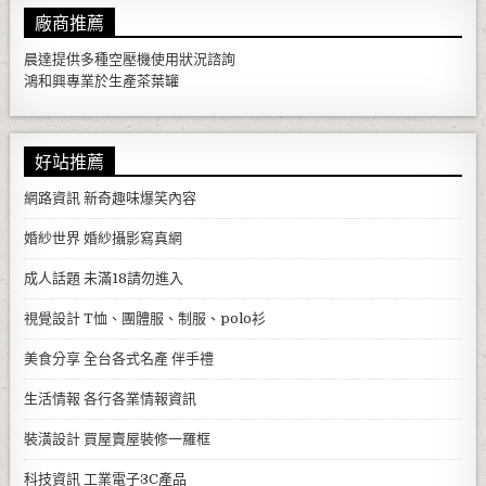
廠商推薦
晨達提供多種
空壓機
使用狀況諮詢
鴻和興專業於生產
茶葉罐
好站推薦
網路資訊
新奇趣味爆笑內容
婚紗世界
婚紗攝影寫真網
成人話題
未滿18請勿進入
視覺設計
T恤、團體服、制服、polo衫
美食分享
全台各式名產 伴手禮
生活情報
各行各業情報資訊
裝潢設計
買屋賣屋裝修一羅框
科技資訊
工業電子3C產品