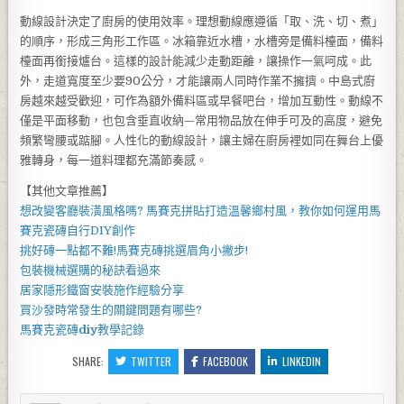
動線設計決定了廚房的使用效率。理想動線應遵循「取、洗、切、煮」
的順序，形成三角形工作區。冰箱靠近水槽，水槽旁是備料檯面，備料
檯面再銜接爐台。這樣的設計能減少走動距離，讓操作一氣呵成。此
外，走道寬度至少要90公分，才能讓兩人同時作業不擁擠。中島式廚
房越來越受歡迎，可作為額外備料區或早餐吧台，增加互動性。動線不
僅是平面移動，也包含垂直收納—常用物品放在伸手可及的高度，避免
頻繁彎腰或踮腳。人性化的動線設計，讓主婦在廚房裡如同在舞台上優
雅轉身，每一道料理都充滿節奏感。
【其他文章推薦】
想改變客廳裝潢風格嗎?
馬賽克拼貼
打造溫馨鄉村風，教你如何運用
馬
賽克瓷磚
自行DIY創作
挑好磚一點都不難!
馬賽克磚
挑選眉角小撇步!
包裝機械
選購的秘訣看過來
居家
隱形鐵窗
安裝施作經驗分享
買
沙發
時常發生的關鍵問題有哪些?
馬賽克瓷磚
diy
教學記錄
SHARE:
TWITTER
FACEBOOK
LINKEDIN