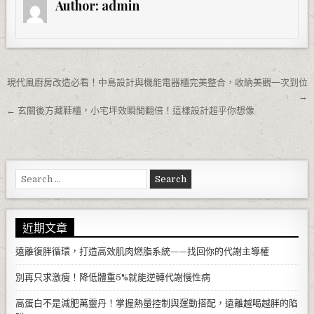
Author:
admin
文章導覽
現代風廚房改造必看！中島設計與機能電器櫃完美整合，收納美觀一次到位
→
← 玄關後方藏鞋櫃，小宅坪效瞬間翻倍！這樣設計超乎你想像
Search for:
近期文章
遠離復胖循環，打造高效肌肉燃脂系統——找回你的代謝主導權
別再只求激瘦！降低體重5%就能逆轉代謝慢性病
高蛋白不是減肥萬靈丹！掌握熱量控制與運動搭配，遠離越喝越胖的陷