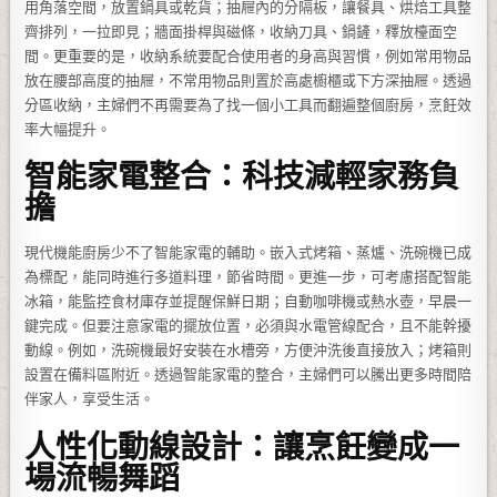
用角落空間，放置鍋具或乾貨；抽屜內的分隔板，讓餐具、烘焙工具整
齊排列，一拉即見；牆面掛桿與磁條，收納刀具、鍋鏟，釋放檯面空
間。更重要的是，收納系統要配合使用者的身高與習慣，例如常用物品
放在腰部高度的抽屜，不常用物品則置於高處櫥櫃或下方深抽屜。透過
分區收納，主婦們不再需要為了找一個小工具而翻遍整個廚房，烹飪效
率大幅提升。
智能家電整合：科技減輕家務負
擔
現代機能廚房少不了智能家電的輔助。嵌入式烤箱、蒸爐、洗碗機已成
為標配，能同時進行多道料理，節省時間。更進一步，可考慮搭配智能
冰箱，能監控食材庫存並提醒保鮮日期；自動咖啡機或熱水壺，早晨一
鍵完成。但要注意家電的擺放位置，必須與水電管線配合，且不能幹擾
動線。例如，洗碗機最好安裝在水槽旁，方便沖洗後直接放入；烤箱則
設置在備料區附近。透過智能家電的整合，主婦們可以騰出更多時間陪
伴家人，享受生活。
人性化動線設計：讓烹飪變成一
場流暢舞蹈