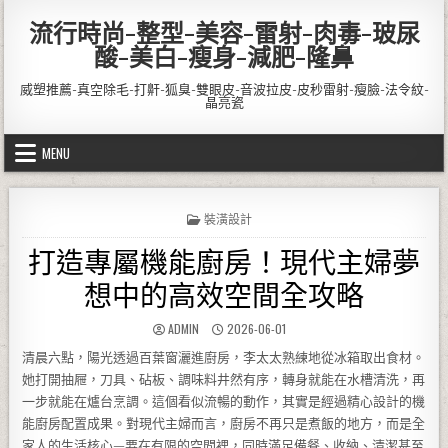
Skip to content
流行時尚-整型-美容-雷射-肉毒-玻尿
酸-美白-瘦身-減肥-隆鼻
威塑推薦-真空除毛-打鼾-狐臭-雙眼皮-音波拉皮-皮秒雷射-瘦臉-法令紋-
晶亮瓷
MENU
POSTED IN
裝潢設計
打造專屬機能廚房！現代主婦夢
想中的高效空間全攻略
AUTHOR:
PUBLISHED DATE:
ADMIN
2026-06-01
清晨六點，陽光透過百葉窗灑進廚房，李太太熟練地從冰箱取出食材。
她打開抽屜，刀具、砧板、調味料井然有序，轉身就能在水槽清洗，再
一步就能在爐台烹調。這個看似流暢的動作，其實是經過精心設計的機
能廚房配置成果。對現代主婦而言，廚房不再只是煮飯的地方，而是全
家人的生活核心—要在有限的空間裡，同時滿足備餐、收納、清潔甚至