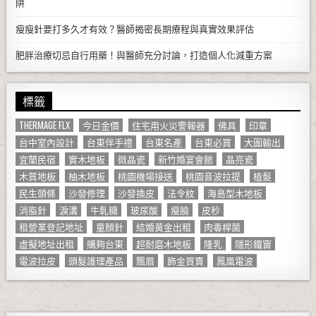
阱
瘦瘦針要打多久才有效？醫師揭密長期療程與真實效果評估
肥胖治療切忌自行用藥！與醫師充分討論，打造個人化減重方案
標籤
THERMAGE FLX
今日金價
住宅用火災警報器
佛具
印章
台中室內設計
台東伴手禮
台東名產
台東必買
大圖輸出
宜蘭民宿
實木地板
微晶瓷
新竹婚宴會館
晶亮瓷
木質地板
柚木地板
桃園機場接送
桃園音波拉提
植髮
民生頭條
沙發修理
沙發換皮
法令紋
海島型木地板
消脂針
淚溝
牛軋糖
玻尿酸
瘦臉
皮秒
租營業登記地址
童顏針
結婚黃金出租
肉毒桿菌
虛擬地址出租
購夠台東
超耐磨木地板
隆乳
隱形鐵窗
電波拉皮
頭髮護理產品
飄眉
飾金買賣
鳳凰電波