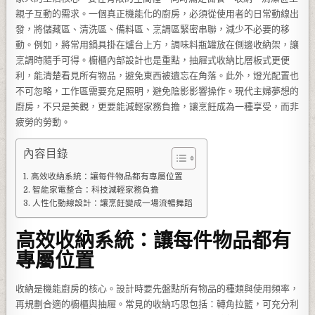
親子互動的需求。一個真正機能化的廚房，必須從使用者的日常動線出
發，將儲藏區、清洗區、備料區、烹調區緊密串聯，減少不必要的移
動。例如，將常用鍋具掛在爐台上方，調味料瓶罐放在側邊收納架，讓
烹調時隨手可得。櫥櫃內部設計也是重點，抽屜式收納比層板式更便
利，能清楚看見所有物品，避免東西被遺忘在角落。此外，燈光配置也
不可忽略，工作區需要充足照明，避免陰影影響操作。現代主婦夢想的
廚房，不只是美觀，更要能減輕家務負擔，讓烹飪成為一種享受，而非
疲勞的勞動。
內容目錄
高效收納系統：讓每件物品都有專屬位置
智能家電整合：科技減輕家務負擔
人性化動線設計：讓烹飪變成一場流暢舞蹈
高效收納系統：讓每件物品都有
專屬位置
收納是機能廚房的核心。設計時要先盤點所有物品的種類與使用頻率，
再規劃合適的櫥櫃與抽屜。常見的收納巧思包括：轉角拉籃，可充分利