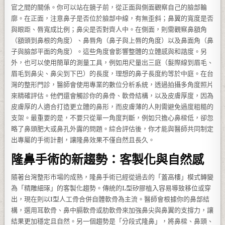
官之間的關係。你可以站在鏡子前，從正面與側面觀察自己的臉部輪
廓。在正面，注意鼻子是否位於臉部中線，有無歪斜；鼻翼的寬度是否
與眼距、唇寬成比例；鼻尖是否對齊人中。在側面，則需觀察鼻額角
（額頭到鼻根的角度）、鼻唇角（鼻子與上唇的角度）以及鼻面角（鼻
子與臉部平面的角度）。這些角度會影響整體的立體感與和諧度。另
外，也可以使用簡單的測量工具，例如用尺量出三庭（髮際線到眉毛、
眉毛到鼻尖、鼻尖到下巴）的長度，理想的鼻子長度約等於中庭。在台
灣的整形門診，醫師會使用專業的數位分析系統，透過拍攝多角度照片
來精確評估。他們還會觸診你的鼻骨、軟骨結構，以及皮膚厚度，因為
皮膚厚的人適合打造更立體的鼻形，而皮膚薄的人則需避免過度粗糙的
支架。最重要的是，不要只從單一角度判斷，例如只擔心鼻樑低，卻忽
略了鼻頭肥大或鼻孔外露的問題。綜合評估後，你才能與醫師共同制定
出專屬的手術計劃，讓隆鼻效果不僅自然且長久。
隆鼻手術的新趨勢：客製化與自然感
隨著台灣整形市場的成熟，隆鼻手術已經從過去的「蓋高樓」模式轉變
為「精雕細琢」的客製化趨勢。傳統的L型矽膠植入容易導致移位或穿
出，現在則以I型人工骨合併自體軟骨為主流。醫師會根據你的鼻部結
構，選用耳軟骨、鼻中膈軟骨或肋軟骨來加強鼻尖與鼻翼的支撐力，讓
結果更加穩定且自然。另一個趨勢是「分段式隆鼻」，將鼻樑、鼻頭、