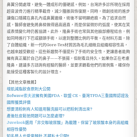
鼻翼分開處理，避免一體成形的僵硬感。例如，台灣許多診所現在採用
超音波骨刀進行精準截骨，減少腫脹與恢復期。同時，微創技術的進步
讓傷口隱藏在鼻孔內或鼻翼邊緣，術後不留明顯疤痕。為了追求自然
感，醫師會避免將鼻樑做得過高過直，而是保留微妙的弧度，使其在笑
或表情變化時仍舊協調。此外，隆鼻手術也常與其他臉部療程結合，例
如同時進行下巴或額頭手術，以達到整體比例的平衡。在材料方面，除
了自體組織，新一代的Gore-Tex材質因為毛孔細緻且組織相容性高，
也越來越受歡迎。這些新趨勢不僅提升了手術的安全性，更讓患者能夠
擁有真正屬於自己的鼻子——不張揚，但耐看且持久。如果你正在考慮
隆鼻，建議多方諮詢有經驗的醫師，並要求觀看他們的案例集，確保你
能接受這種客製化的設計理念。
【其他文章推薦】
增肌減脂
飲食原則大公開
Sofwave
索夫波
擁有美國FDA、歐盟 CE、臺灣TFDA三重國際認證及
國際獲獎評價
想要
清粉刺
有人知道用
醫洗臉
可以把
粉刺
清出來?
產後
肚皮鬆弛
問題可以怎麼處理?
Juvelook
選用「非交聯玻尿酸」為載體，保留了玻尿酸本身的高組織
相容性優勢
知名藝人也愛
童顏針
,不藏私大公開!!