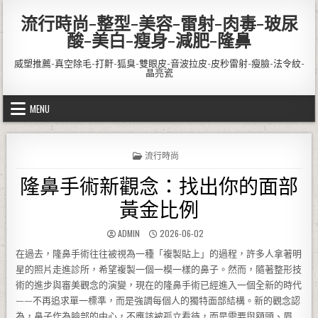
Skip to content
流行時尚-整型-美容-雷射-肉毒-玻尿
酸-美白-瘦身-減肥-隆鼻
威塑推薦-真空除毛-打鼾-狐臭-雙眼皮-音波拉皮-皮秒雷射-瘦臉-法令紋-
晶亮瓷
MENU
POSTED IN
流行時尚
隆鼻手術新觀念：找出你的面部
黃金比例
AUTHOR:
PUBLISHED DATE:
ADMIN
2026-06-02
在過去，隆鼻手術往往被視為一種「複製貼上」的過程，許多人拿著明
星的照片走進診所，希望複製一個一模一樣的鼻子。然而，隨著整形技
術的進步與審美觀念的演變，現在的隆鼻手術已經進入一個全新的時代
——不再追求單一標準，而是強調每個人的獨特面部結構。新的觀念認
為，鼻子作為臉部的中心，不應該被孤立看待，而是需要與額頭、眉