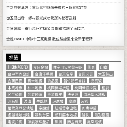
告别無效溝通：重新審視感情未來的三個關鍵時刻
從五感出發：鄉村觀光成功營運的祕密武器
金管會聯手銀行堵死詐騙金流 關鍵措施全面曝光
金融FastID串聯十三家機構 數位驗證迎來全新里程碑
標籤
THERMAGE FLX
今日金價
住宅用火災警報器
佛具
印章
台中室內設計
台東伴手禮
台東名產
台東必買
大圖輸出
宜蘭民宿
實木地板
微晶瓷
新竹婚宴會館
晶亮瓷
木質地板
柚木地板
桃園機場接送
桃園音波拉提
植髮
民生頭條
沙發修理
沙發換皮
法令紋
海島型木地板
消脂針
淚溝
牛軋糖
玻尿酸
瘦臉
皮秒
租營業登記地址
童顏針
結婚黃金出租
肉毒桿菌
虛擬地址出租
購夠台東
超耐磨木地板
隆乳
隱形鐵窗
電波拉皮
頭髮護理產品
飄眉
飾金買賣
鳳凰電波