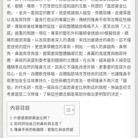
毛、眼睛、嘴唇、下巴等部位形成和諧的互動。所謂的「面部黃金比
例」，並非一套固定的數字，而是根據個人臉型、骨骼架構、皮膚厚度
以及氣質特質，量身打造出的專屬比例。傳統的隆鼻手術常忽略這些細
節，導致術後結果雖然挺拔，卻與整體臉部格格不入，甚至出現「人工
感」過重的問題。現在，專業的整形外科醫師會透過3D模擬技術、精
確的面部測量，以及與患者深入的溝通，來找出最適合的鼻形。這不僅
是技術的提升，更是美學觀念的革新。例如，一個人的鼻額角、鼻唇
角、鼻面角等角度，都需要與整體輪廓匹配；鼻翼的寬度應與眼距呼
應，鼻樑的高度則要考量到額頭的立體感。在台灣，越來越多人接受這
種精準且自然的隆鼻方式，因為它不僅能改善外貌，更重要的是提升自
信心。此外，自體軟骨移植、自體脂肪填充等技術的成熟，也讓隆鼻手
術更加安全且效果持久。這些新觀念的普及，使得隆鼻不再只是「變
挺」的代名詞，而是一場與自己面部黃金比例對話的旅程。無論是初次
考慮還是二次修復，了解這些觀念都能幫助你做出更明智的決定。
內容目錄
什麼是面部黃金比例？
如何評估自己的鼻形與五官？
隆鼻手術的新趨勢：客製化與自然感