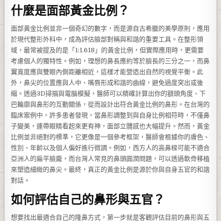
什麼是面部黃金比例？
面部黃金比例並非一個奇幻的數字，而是源自古希臘的美學原則，應用
於現代整形外科中，成為評估臉部對稱與和諧的重要工具。在整形領
域，最常被提及的是「1:1.618」的黃金比例，但實際應用時，更需要
考慮個人的獨特性。例如，理想的鼻長應約等於臉長的三分之一，而鼻
翼寬度應與雙眼內側距離相近，這樣才能營造出自然的視覺平衡。此
外，鼻尖的位置應與人中、嘴唇形成和諧的曲線，避免過度突出或後
縮。透過3D掃描與電腦模擬，醫師可以精確計算出你的額頭角度、下
巴輪廓與鼻形的互動關係，從而設計出符合黃金比例的鼻形。在台灣的
臨床案例中，許多患者發現，當鼻形調整到與自身比例相符時，不僅鼻
子變美，連帶眼睛看起來更有神，面部立體感也大幅提升。然而，黃金
比例並非絕對的標準，它更像是一個參考框架，醫師會根據你的膚色、
性別、年齡以及個人偏好進行微調。例如，西方人的高鼻樑可能不適合
亞洲人的扁平臉龐，而台灣人常見的鼻頭圓潤問題，可以透過軟骨移植
來塑造細緻的鼻尖。最終，真正的黃金比例是源於你與自身五官的和諧
對話。
如何評估自己的鼻形與五官？
想要找出最適合自己的隆鼻方式，第一步就是客觀評估目前的鼻形與五