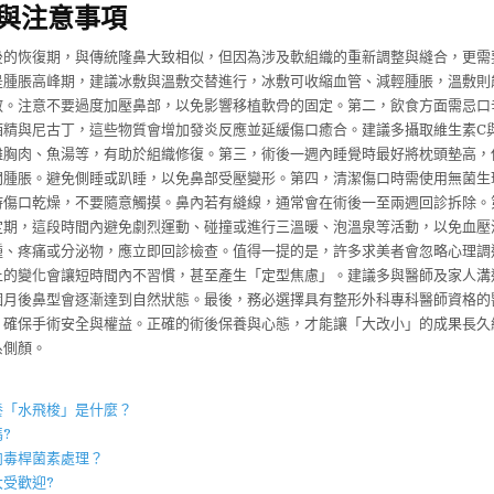
與注意事項
後的恢復期，與傳統隆鼻大致相似，但因為涉及軟組織的重新調整與縫合，更需
是腫脹高峰期，建議冰敷與溫敷交替進行，冰敷可收縮血管、減輕腫脹，溫敷則
散。注意不要過度加壓鼻部，以免影響移植軟骨的固定。第二，飲食方面需忌口
酒精與尼古丁，這些物質會增加發炎反應並延緩傷口癒合。建議多攝取維生素C
雞胸肉、魚湯等，有助於組織修復。第三，術後一週內睡覺時最好將枕頭墊高，
間腫脹。避免側睡或趴睡，以免鼻部受壓變形。第四，清潔傷口時需使用無菌生
持傷口乾燥，不要隨意觸摸。鼻內若有縫線，通常會在術後一至兩週回診拆除。
定期，這段時間內避免劇烈運動、碰撞或進行三溫暖、泡溫泉等活動，以免血壓
腫、疼痛或分泌物，應立即回診檢查。值得一提的是，許多求美者會忽略心理調
上的變化會讓短時間內不習慣，甚至產生「定型焦慮」。建議多與醫師及家人溝
個月後鼻型會逐漸達到自然狀態。最後，務必選擇具有整形外科專科醫師資格的
，確保手術安全與權益。正確的術後保養與心態，才能讓「大改小」的成果長久
系側顏。
】
養「
水飛梭
」是什麼？
?
肉毒桿菌
素處理？
大受歡迎?