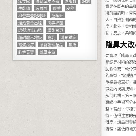
法令紋
海島型木地板
消脂針
淚溝
實是在既有的鼻
牛軋糖
玻尿酸
瘦臉
皮秒
術前諮詢時，常
租營業登記地址
童顏針
人。自然系側顏
結婚黃金出租
肉毒桿菌
度。此外，骨相
虛擬地址出租
購夠台東
亂；反之，柔和
超耐磨木地板
隆乳
隱形鐵窗
隆鼻大改
電波拉皮
頭髮護理產品
飄眉
飾金買賣
鳳凰電波
要實現「隆鼻大
關鍵是材料的選
肋軟骨或耳軟骨
的鼻型，特別適
重視鼻樑直挺，
微創內視鏡技術
解剖結構。第三
翼縮小手術可分
整。當然，每種
待。值得注意的
滑度，讓鼻型與
流暢，該低的地