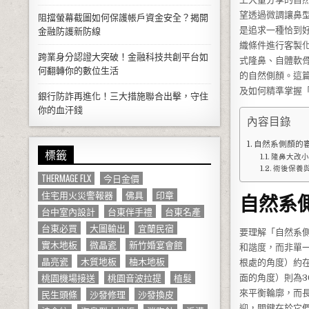
望透過微調讓鼻
阻擋螢幕截圖如何保護帳戶資金安全？揭開
是追求一種恰到
金融防護新防線
織條件進行客製
跨業身分認證大突破！金融科技共創平台如
式隆鼻、自體軟
何翻轉你的數位生活
的自然側顏。這
及如何精準掌握
銀行防詐再進化！三大措施聯合出擊，守住
你的血汗錢
內容目錄
自然系側顏的
標籤
隆鼻大改小
術後保養
THERMAGE FLX
今日金價
住宅用火災警報器
佛具
印章
自然系
台中室內設計
台東伴手禮
台東名產
台東必買
大圖輸出
宜蘭民宿
要理解「自然系
實木地板
微晶瓷
新竹婚宴會館
和諧度，而非單
晶亮瓷
木質地板
柚木地板
根處的角度）約在
桃園機場接送
桃園音波拉提
植髮
面的角度）則為3
民生頭條
沙發修理
沙發換皮
來平衡輪廓，而
迎，關鍵在於它