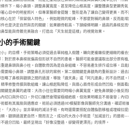
樑條件下，縮小鼻頭、調整鼻翼寬度、甚至降低山根高度，讓整體鼻型更顯秀氣
帶著心目中的明星照片，但專業醫師會提醒：整形是為了讓自己變得更美，而不
的核心在於「保留個人特色」，例如輕微的駝峰、不那麼對稱的鼻頭，反而能增
條件也是決定自然與否的關鍵：如果顴骨較高、下頷線條明顯，過高的鼻樑反而
的鼻型能與骨骼完美融合，打造出「天生就是這樣」的視覺效果。
小的手術關鍵
改小」的目標，手術策略必須從過去單純植入假體，轉向更複雜但更細緻的複合
擇：對於原本鼻樑就偏高但形狀不自然的患者，醫師可能會建議取出部分原有植
來重建鼻頭與鼻小柱。自體軟骨因為是自身組織，不容易產生排斥或位移，且能
合需要縮小鼻頭、調整鼻孔形狀的案例。第二個關鍵是鼻額角的重新設計：過去
卻忽略了鼻根與額頭之間的過渡，導致「通天鼻」或「阿凡達鼻」的不自然感。
，精準修整骨膜與軟組織，讓山根起點降低，與眉心眉骨形成自然凹陷，側面看
個關鍵是鼻翼的處理：大改小往往需要同時縮小鼻翼寬度，避免鼻頭變小後反而
為內切口與外切口，外切口雖然會殘留極細疤痕，但效果明確且不易復發；內切
手術都有其風險與適應症，術前必須透過3D模擬影像與醫師充分溝通，確認術
是，「大改小」並非單純的減法手術，有時還需要搭配自體脂肪移植或埋線拉提
臉頰、額頭過渡更自然。簡而言之，成功的大改小手術是「加減並行」的藝術—
方不過分凹陷，最終呈現出「好像沒整過，卻變得更漂亮」的境界。