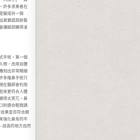
。許多求美者在
是變成另一個
加真實感與耐看
會讓臉部顯得凌
式手術。第一個
入物，改用自體
雕刻出非常精細
許多隆鼻手術只
現在醫師會利用
起來更符合人體
顯得太突兀。鼻
口則適合輕微調
後效果是否符合期
來強化鼻背的平
—該高的地方自然