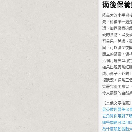
術後保養
隆鼻大改小手術
先，術後第一週
環、加速瘀青退
硬的食物，以及
奇異果、芭樂、
臟，可以減少夜
開立的藥膏，保
六個月是鼻型穩
如果出現異常紅
成小鼻子，外觀
復狀況，通常三
簽署完整同意書
令人羨慕的自然
【其他文章推薦
最受歡迎醫美保
去角質
你用對了嗎
哪些問題可以用
為什麼
肌動減脂