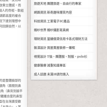
旅遊天地
團體旅遊、自由行的專家
放棄立體感，而
個人的骨相、軟組
網路資訊
新奇趣味爆笑內容
調節高度的複合
況下達到理想中
科技資訊
工業電子3C產品
何回歸自然，以
婚紗世界
婚紗攝影寫真網
理財資訊
當舖借貸信用卡各式理財方法
裝潢設計
買屋賣屋裝修一羅框
視覺設計
T恤、團體服、制服、polo衫
健康醫療
減重知識專區
成人話題
未滿18請勿進入
的是整體臉部的
額角（眉間到鼻
面角（鼻背到臉平
微穠纖合度的鼻型
型在台灣廣受歡
「大改小」，其