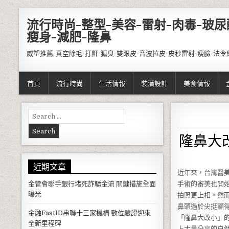
Skip to content
流行時尚-整型-美容-雷射-肉毒-玻尿
瘦身-減肥-隆鼻
威塑推薦-真空除毛-打鼾-狐臭-雙眼皮-音波拉皮-皮秒雷射-瘦臉-法令
首頁
流行時尚
生活情報
裝潢設計
美食情報
Search for:
隆鼻大
近期文章
近年來，台灣醫
金管會聯手銀行堵死詐騙金流 關鍵措施全面
手術的審美也開
曝光
拍照更上相。然
鼻頭過於尖挺顯
金融FastID串聯十三家機構 數位驗證迎來
「隆鼻大改小」
全新里程碑
上大量分享的自