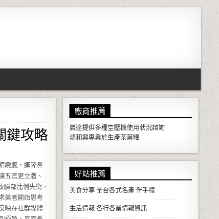
廠商推薦
關鍵攻略
晨達提供多種
空壓機
使用狀況諮詢
鴻和興專業於生產
茶葉罐
精緻感，連隆鼻
好站推薦
讓五官更立體、
致臉部比例失衡、
美食分享
全台各式名產 伴手禮
求美者開始思考
反映在社群媒體
生活情報
各行各業情報資訊
到極致，反而希