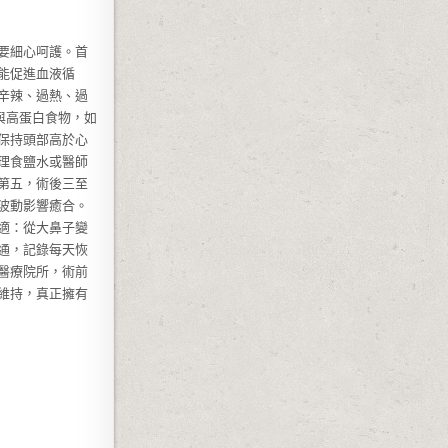
要細心呵護。首
能促進血液循
辛辣、過熱、過
與高蛋白食物，如
保持頭部高於心
理食鹽水或醫師
第五，術後三至
波動影響癒合。
適：從大鼻子變
通，記錄每天恢
醫療院所，術前
維持，真正擁有