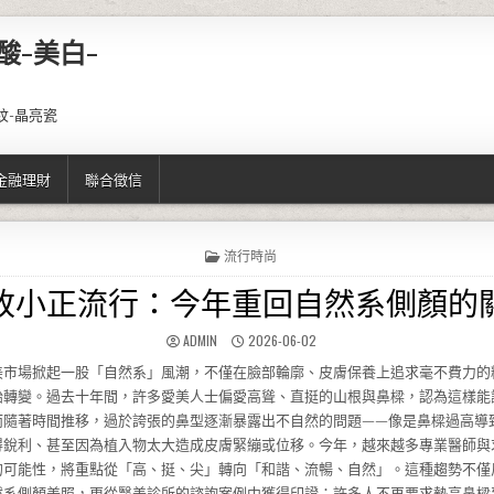
酸-美白-
紋-晶亮瓷
金融理財
聯合徵信
POSTED IN
流行時尚
改小正流行：今年重回自然系側顏的
AUTHOR:
PUBLISHED DATE:
ADMIN
2026-06-02
美市場掀起一股「自然系」風潮，不僅在臉部輪廓、皮膚保養上追求毫不費力的
始轉變。過去十年間，許多愛美人士偏愛高聳、直挺的山根與鼻樑，認為這樣能
而隨著時間推移，過於誇張的鼻型逐漸暴露出不自然的問題——像是鼻樑過高導
得銳利、甚至因為植入物太大造成皮膚緊繃或位移。今年，越來越多專業醫師與
的可能性，將重點從「高、挺、尖」轉向「和諧、流暢、自然」。這種趨勢不僅
然系側顏美照，更從醫美診所的諮詢案例中獲得印證：許多人不再要求墊高鼻樑