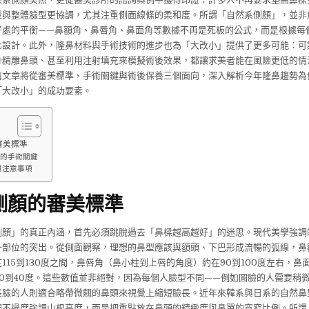
型與整體臉型更協調，尤其注重側面線條的柔和度。所謂「自然系側顏」，並非
好處的平衡——鼻額角、鼻唇角、鼻面角等數據不再是死板的公式，而是根據每
化設計。此外，隆鼻材料與手術技術的進步也為「大改小」提供了更多可能：可
骨精雕鼻頭、甚至利用注射填充來模擬術後效果，都讓求美者能在風險更低的情
篇文章將從審美標準、手術關鍵與術後保養三個面向，深入解析今年隆鼻趨勢為
「大改小」的成功要素。
審美標準
的手術關鍵
與注意事項
側顏的審美標準
側顏」的真正內涵，首先必須跳脫過去「鼻樑越高越好」的迷思。現代美學強調
一部位的突出。從側面觀察，理想的鼻型應該與額頭、下巴形成流暢的弧線，鼻
115到130度之間，鼻唇角（鼻小柱到上唇的角度）約在90到100度左右，鼻
0到40度。這些數值並非絕對，因為每個人臉型不同——例如圓臉的人需要稍
長臉的人則適合略帶微翹的鼻頭來視覺上縮短臉長。近年來韓系與日系的自然鼻
們不過度強調山根高度，而是把重點放在鼻頭的精緻度與鼻翼的寬窄比例。所謂