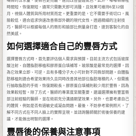
嘴唇的含水量，使唇色更亮麗，進而改善整體氣色。此外，嘟嘟唇療程
時間短，恢復期短，通常只需數天即可消腫，且效果可維持6至12個
月，視個人體質與所用材質而定。更重要的是，它不需要手術切口，風
險較低，適合追求快速改善唇部外觀的現代女性。透過精細的注射技
巧，醫師可以根據每個人的唇形和臉部比例量身打造，達到客製化的自
然美感。
如何選擇適合自己的豐唇方式
選擇豐唇方式時，首先要評估個人需求與預算。目前主流方式包括玻尿
酸注射、自體脂肪移植和膠原蛋白填補等。玻尿酸是最常見的選擇，因
為它效果立即、可逆，且有多種分子大小可針對不同唇部問題。自體脂
肪移植則適合希望效果持久且同時改善其他部位脂肪堆積的人，但需進
行抽取脂肪的手術，恢復期較長。膠原蛋白填補則較少用於豐唇，因為
效果較短暫。除了方式，醫師的專業度至關重要，建議選擇擁有豐富唇
部注射經驗的醫師，並在術前充分溝通期望效果。另外，也要考慮自己
的體質，例如是否有過敏史或凝血問題。最後，不妨參考案例照片，了
解不同方式在不同人臉上的實際呈現，並諮詢醫師關於術後保養的建
議，才能做出明智的選擇。
豐唇後的保養與注意事項