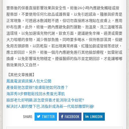
豐唇後的保養直接影響效果與安全性。術後24小時內應避免觸碰或按
壓唇部，不要使用任何化妝品或護唇膏，以免引起感染。腫脹與瘀青是
正常現象，可透過冰敷減輕不適，但切勿直接將冰塊貼在皮膚上，應用
紗布包裹。此外，術後一週內應避免劇烈運動、泡溫泉、洗三溫暖等高
溫環境，以免加速填充物代謝。飲食方面，建議避免辛辣、過燙或需要
大力咀嚼的食物，減少唇部負擔。同時要多喝水，保持唇部濕潤，但避
免用舌頭舔唇，以防乾裂。若出現異常疼痛、紅腫加劇或發燒等症狀，
應立即回診。另外，術後一個月內應避免進行其他臉部療程，如雷射或
換膚，以免影響填充物穩定。遵循醫師的指示並定期回診，才能讓嘟嘟
唇效果持久又自然。
【其他文章推薦】
鳳凰電波
資訊懶人包大公開
產後鬆弛
怎麼辦?
皮膚鬆弛
如何改善？
海菲秀
3步驟輕鬆找回水煮蛋光澤肌
臉部老化好明顯,該怎麼保養才能消除
法令紋
呢?
解決討人厭的雙下巴,
消脂針
成為新一代局部雕塑利器!
SHARE:
TWITTER
FACEBOOK
LINKEDIN