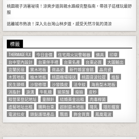
桃園親子消暑祕境！涼爽步道與親水路線完整指南，帶孩子這樣玩最舒
服
逃離城市熱浪！深入北台灣山林步道，感受天然冷氣的清涼
標籤
THERMAGE FLX
今日金價
住宅用火災警報器
佛具
印章
台中室內設計
台東伴手禮
台東名產
台東必買
大圖輸出
宜蘭民宿
實木地板
微晶瓷
新竹婚宴會館
晶亮瓷
木質地板
柚木地板
桃園機場接送
桃園音波拉提
植髮
民生頭條
沙發修理
沙發換皮
法令紋
海島型木地板
消脂針
淚溝
牛軋糖
玻尿酸
瘦臉
皮秒
租營業登記地址
童顏針
結婚黃金出租
肉毒桿菌
虛擬地址出租
購夠台東
超耐磨木地板
隆乳
隱形鐵窗
電波拉皮
頭髮護理產品
飄眉
飾金買賣
鳳凰電波