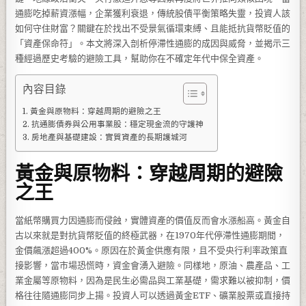
通膨吃掉薪資漲幅，企業獲利衰退，傳統股債平衡策略失靈，投資人該
如何守住財富？關鍵在於找出不受景氣循環束縛、且能抵抗貨幣貶值的
「資產保命符」。本文將深入剖析停滯性通膨的成因與威脅，並揭示三
種經過歷史考驗的避險工具，幫助你在不確定年代中保全資產。
內容目錄
黃金與原物料：穿越周期的避險之王
抗通膨債券與公用事業股：穩定現金流的守護神
房地產與基礎建設：實質資產的長期護城河
黃金與原物料：穿越周期的避險
之王
當紙幣購買力因通膨而侵蝕，實體資產的價值反而會水漲船高。黃金自
古以來就是對抗貨幣貶值的終極武器，在1970年代停滯性通膨期間，
金價飆漲超過400%。原因在於黃金供應有限，且不受央行利率政策直
接影響，當市場恐慌時，資金會湧入避險。同樣地，原油、農產品、工
業金屬等原物料，因為是民生必需品與工業基礎，需求難以被抑制，價
格往往隨通膨同步上揚。投資人可以透過黃金ETF、礦業股票或直接持