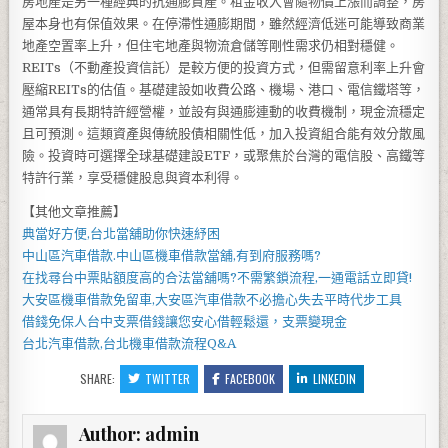
房地產是另一種經典的抗通膨資產。租金收入會隨物價上漲而調整，房
屋本身也有保值效果。在停滯性通膨期間，雖然經濟低迷可能導致商業
地產空置率上升，但住宅地產與物流倉儲等剛性需求仍相對穩健。
REITs（不動產投資信託）是較方便的投資方式，但需留意利率上升會
壓縮REITs的估值。基礎建設如收費公路、機場、港口、電信鐵塔等，
通常具有長期特許經營權，並設有與通膨連動的收費機制，現金流穩定
且可預測。這類資產與傳統股債相關性低，加入投資組合能有效分散風
險。投資時可選擇全球基礎建設ETF，或聚焦於台灣的電信股、高鐵等
特許行業，享受穩健股息與資本利得。
【其他文章推薦】
典當好方便,
台北當舖
助你快速紓困
中山區汽車借款
.
中山區機車借款
當舖,有到府服務嗎?
在找尋
台中票貼
額度高的合法當舖嗎?不需繁鎖流程,一通電話立即貸!
大安區機車借款
免留車,
大安區汽車借款
不必擔心失去平時代步工具
借錢免保人
台中支票借錢
讓您安心借輕鬆還，支票變現金
台北汽車借款
,
台北機車借款
流程Q&A
SHARE:
TWITTER
FACEBOOK
LINKEDIN
Author:
admin