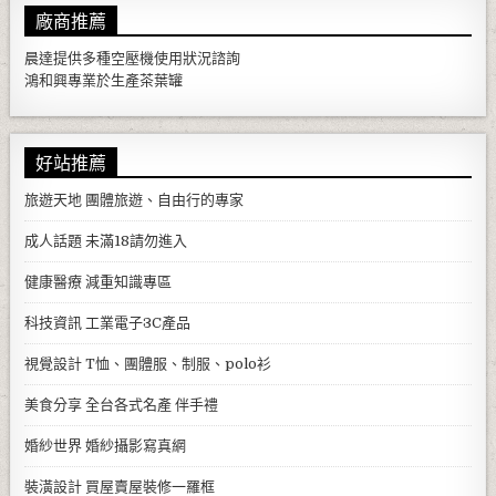
廠商推薦
晨達提供多種
空壓機
使用狀況諮詢
鴻和興專業於生產
茶葉罐
好站推薦
旅遊天地
團體旅遊、自由行的專家
成人話題
未滿18請勿進入
健康醫療
減重知識專區
科技資訊
工業電子3C產品
視覺設計
T恤、團體服、制服、polo衫
美食分享
全台各式名產 伴手禮
婚紗世界
婚紗攝影寫真網
裝潢設計
買屋賣屋裝修一羅框