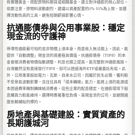
有實體黃金，搭配原物料期貨或相關基金，建立對沖通膨的核心部位。
但要注意，原物料波動劇烈，建議以資產配置的5%-15%為上限，並選
擇流動性高的工具，避免短期虧損影響心情。
抗通膨債券與公用事業股：穩定
現金流的守護神
停滯性通膨最可怕的並非物價上漲本身，而是收入無法跟上。因此，能
提供「自動調整」現金流的資產極具價值。抗通膨債券（TIPS）的本
金會隨消費者物價指數調整，利息也隨之提高，能完整對沖通膨風險。
台灣雖然沒有直接發行TIPS，但可以透過海外ETF或複委託布局。此
外，公用事業股如電力、瓦斯、自來水公司，因屬於民生必需，獲利較
不受景氣波動影響，且往往具有「成本轉嫁」能力，能將上漲的能源成
本透過費率機制轉嫁給消費者。這些企業的配息穩定，在通膨環境下股
息購買力較能維持。選擇時應著重低負債、高現金流的公司，並避開過
度依賴補貼的標的。
房地產與基礎建設：實質資產的
長期護城河