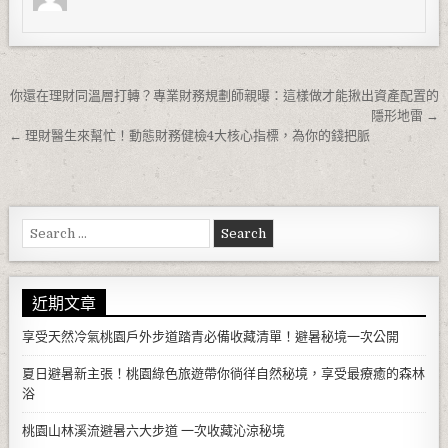
文章導覽
你還在理財同溫層打轉？專業財務規劃師親曝：這樣做才能揪出資產配置的
隱形地雷 →
← 理財醫生來幫忙！動態財務健檢4大核心指標，為你的錢把脈
Search for:
近期文章
享受天然冷氣桃園戶外步道踏青必備收藏清單！避暑秘境一次公開
夏日避暑新主張！桃園綠色旅遊帶你徜徉自然秘境，享受最療癒的森林
浴
桃園山林溪流避暑六大步道 一次收藏沁涼秘境