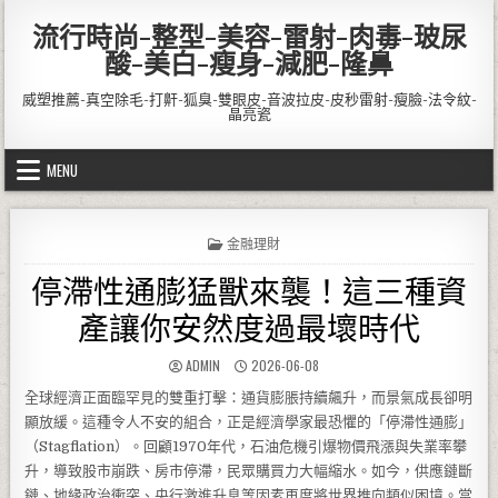
Skip to content
流行時尚-整型-美容-雷射-肉毒-玻尿
酸-美白-瘦身-減肥-隆鼻
威塑推薦-真空除毛-打鼾-狐臭-雙眼皮-音波拉皮-皮秒雷射-瘦臉-法令紋-
晶亮瓷
MENU
POSTED IN
金融理財
停滯性通膨猛獸來襲！這三種資
產讓你安然度過最壞時代
AUTHOR:
PUBLISHED DATE:
ADMIN
2026-06-08
全球經濟正面臨罕見的雙重打擊：通貨膨脹持續飆升，而景氣成長卻明
顯放緩。這種令人不安的組合，正是經濟學家最恐懼的「停滯性通膨」
（Stagflation）。回顧1970年代，石油危機引爆物價飛漲與失業率攀
升，導致股市崩跌、房市停滯，民眾購買力大幅縮水。如今，供應鏈斷
鏈、地緣政治衝突、央行激進升息等因素再度將世界推向類似困境。當