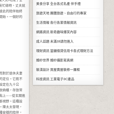
美食分享
全台各式名產 伴手禮
房忙碌時，丈夫就
彼此的陪伴始終
旅遊天地
團體旅遊、自由行的專家
開始。一個好的
生活情報
各行各業情報資訊
網路資訊
新奇趣味爆笑內容
成人話題
未滿18請勿進入
理財資訊
當舖借貸信用卡各式理財方法
婚紗世界
婚紗攝影寫真網
裝潢設計
買屋賣屋裝修一羅框
而對於退休夫妻
的定位。它既不
科技資訊
工業電子3C產品
設定在九十公
收納櫃，存放常
點上——從玄關進
斷視野。這種設
。陳太太發現，
種安穩的陪伴，