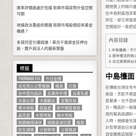
間視覺上的暗示
匯率評價面處於低檔 新興市場貨幣升值空間
在中島對面泡茶
可期
存在，卻又保留
地緣政治重組供應鏈 新興市場股債迎來黃金
空間設計，能把
機遇？
內容目錄
多貸同堂引爆錢潮！單月千億資金狂押台
股，散戶與法人的最新算盤
中島檯面：不
退休慢活的核
日式美學與台
標籤
中島檯面
THERMAGE FLX
今日金價
住宅用火災警報器
佛具
印章
在傳統台灣住宅
台中室內設計
台東伴手禮
台東名產
來說，烹飪不再
台東必買
大圖輸出
宜蘭民宿
是餐桌，也不是
實木地板
微晶瓷
新竹婚宴會館
分，略高於一般
用的餐具與調料
晶亮瓷
木質地板
柚木地板
入時，視線會先
桃園機場接送
桃園音波拉提
植髮
計哲學源自日本
民生頭條
沙發修理
沙發換皮
自從搬進這個家