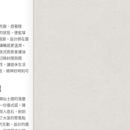
吃飯、趕著睡
的狀態，便能填
痕跡。設計師在選
讓觸感更溫潤。
放式廚房會讓油
切換封閉與開
性，讓退休生活
息，精神好時則可
憶
類似土間的落塵
一份儀式感。陳
用人造石，耐刮
了大家的聚集點
的互動。設計的價