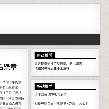
廠商推薦
活樂章
晨達提供多種
空壓機
使用狀況諮詢
鴻和興專業於生產
茶葉罐
，準備下午的烘
好站推薦
他們退休後最平
選擇了日式風格
健康醫療
減重知識專區
線條，讓空間保持
到夫妻兩人未來
視覺設計
T恤、團體服、制服、polo衫
更巧妙地成了空