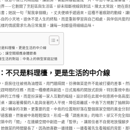
邊界——它劃開了烹飪區與生活區，卻未阻斷視線與對話。陳太太常說，她在廚
看書；她說一句「幫我拿個糖」，丈夫便順手遞過來。這種不著痕跡的動線，讓
各自的小天地。退休不是人生的終點，而是重新學習與自己相處、與伴侶共度的
這樣的情感需求化為日常風景，讓每一刻都值得細細品味。
只是料理檯，更是生活的中介線
心：讓空間順應身體節奏
灣生活的對話：中島上的微型家庭記憶
：不只是料理檯，更是生活的中介線
中，廚房往往被視為油煙區，用門牆隔開，彷彿做菜是件不能被打擾的差事。然
是趕時間的任務，而是一種療癒與創造。日式風格的開放式廚房，特別重視中島
純粹的工作檯，而是扮演著一家人互動的樞紐。設計師在此案中刻意將中島高度
餐桌，讓站著備餐的人能與坐著的人平視，降低距離感。中島下方規劃了抽屜與
，減少轉身的次數。更重要的是，中島的位置剛好落在整個居家空間的黃金分割
穿過客廳，然後被中島輕輕擋住，形成一種「請進來坐」的暗示，卻又不完全阻
建築中的「間」，在連續空間中創造一處「暫停」，讓居住者不自覺地放慢腳步
，她做菜的時間變長了，因為她喜歡一邊揉麵、一邊看著先生看報紙的背影，那