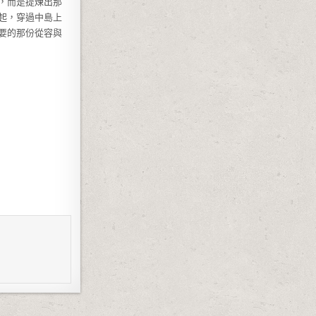
，而是提煉出那
起，穿過中島上
要的那份從容與