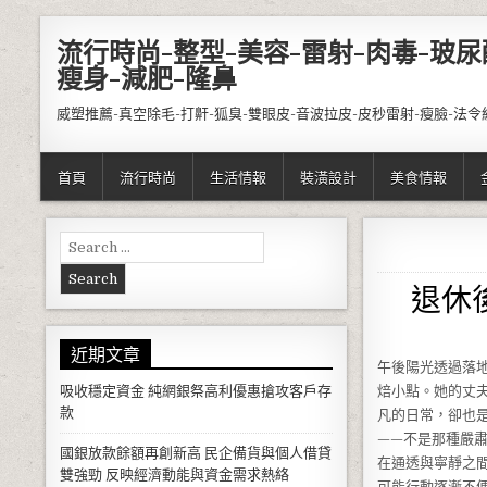
Skip to content
流行時尚-整型-美容-雷射-肉毒-玻尿
瘦身-減肥-隆鼻
威塑推薦-真空除毛-打鼾-狐臭-雙眼皮-音波拉皮-皮秒雷射-瘦臉-法令
首頁
流行時尚
生活情報
裝潢設計
美食情報
Search for:
退休
近期文章
午後陽光透過落
吸收穩定資金 純網銀祭高利優惠搶攻客戶存
焙小點。她的丈
款
凡的日常，卻也
——不是那種嚴
國銀放款餘額再創新高 民企備貨與個人借貸
在通透與寧靜之
雙強勁 反映經濟動能與資金需求熱絡
可能行動逐漸不