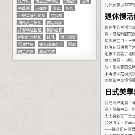
法令紋
海島型木地板
消脂針
淚溝
比什麼裝潢都來
牛軋糖
玻尿酸
瘦臉
皮秒
退休慢活
租營業登記地址
童顏針
結婚黃金出租
肉毒桿菌
退休後的生活步
虛擬地址出租
購夠台東
覺。但當時間突
超耐磨木地板
隆乳
隱形鐵窗
補那段空白。日
電波拉皮
頭髮護理產品
飄眉
材時刻意保留了
飾金買賣
鳳凰電波
地板下鋪設了地
煙到處飄，但選
放。當需要煎魚
不再被固定模式
以繞著中島慢慢
日式美學
台灣氣候潮濕，
區，並將中島一
太太喜歡在平台
又好清潔，表面
——孫女趴在檯