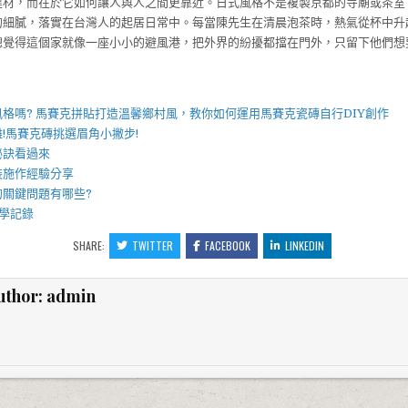
建材，而在於它如何讓人與人之間更靠近。日式風格不是複製京都的寺廟或茶室
的細膩，落實在台灣人的起居日常中。每當陳先生在清晨泡茶時，熱氣從杯中升
總覺得這個家就像一座小小的避風港，把外界的紛擾都擋在門外，只留下他們想
】
風格嗎?
馬賽克拼貼
打造溫馨鄉村風，教你如何運用
馬賽克瓷磚
自行DIY創作
!
馬賽克磚
挑選眉角小撇步!
秘訣看過來
裝施作經驗分享
的關鍵問題有哪些?
學記錄
SHARE:
TWITTER
FACEBOOK
LINKEDIN
uthor:
admin