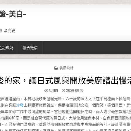
酸-美白-
紋-晶亮瓷
金融理財
聯合徵信
POSTED IN
裝潢設計
後的家，讓日式風與開放美廚譜出慢
AUTHOR:
PUBLISHED DATE:
ADMIN
2026-06-10
地窗灑進屋內，木質地板映出溫暖光暈。六十歲的陳太太正在中島檯面上揉麵團
夫則在客廳
沙發
上翻閱著旅遊雜誌，偶爾抬頭與她交換一個微笑。這個畫面，是
是早年忙碌工作中最渴望的風景。當初規劃這間退休宅時，兩人幾乎毫無異議地
肅拘謹的和室，而是融合現代感的輕日式，大量使用淺色木材、白色牆面與簡約
間。而最令他們滿意的，莫過於那個開放式廚房與中島檯面的設計。設計師考量
便，故意不做任何隔間牆，讓廚房、餐廳與客廳連成一片。中島不單是備餐檯，