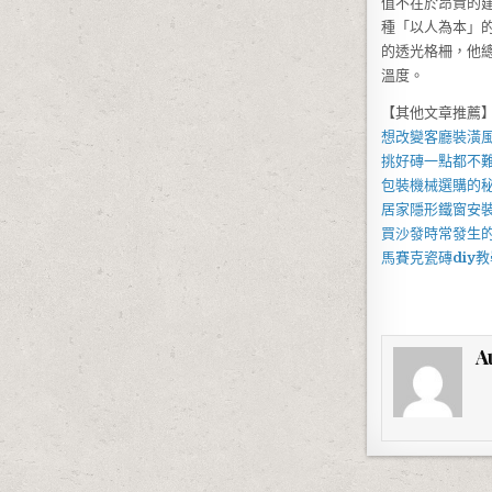
值不在於昂貴的
種「以人為本」
的透光格柵，他
溫度。
【其他文章推薦
想改變客廳裝潢
挑好磚一點都不難
包裝機械
選購的
居家
隱形鐵窗
安
買
沙發
時常發生
馬賽克瓷磚
diy
教
A