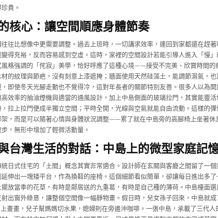
得珍貴。
的核心：讓空間順應身體節奏
調往往比想像中更需要調整。過去上班時，一切講求效率，連回到家都還在趕著
然變得充裕，反而容易感到空虛。這時，家裡的空間設計若能引導人進入「慢」
式風格強調的「侘寂」美學，恰好呼應了這種心境——接受不完美、欣賞時間的
木材的紋理與節疤，沒有刻意上漆遮掩；牆面使用天然硅藻土，能調節濕氣，也
暖，即使冬天光腳走動也不覺得冷，這對年長者的關節特別友善。很多人以為開
用高效率的抽油煙機與適當的通風設計，加上中島側面的玻璃拉門，其實能靈活
時，拉上拉門便成半獨立空間；平時全開，光線與空氣就能自由流動。這樣的彈
綁架，而是可以隨著心情與身體狀況調整——累了就在中島旁的高腳椅上坐著休
散步，無形中增加了輕微活動量。
與台灣生活的對話：中島上的微型家庭記
傳統日式住宅的「土間」概念其實非常適合。設計師在玄關與客廳之間留了一個
側延伸出一塊矮平台，作為換鞋的座椅。這個細節看似簡單，卻讓每日進出多了
上擺放當季的花草，有時是鄰居送的九重葛，有時是自己種的薄荷。中島檯面選
反射出窗外綠意，讓整個空間像一幅靜物畫。假日時，兒女孫子回來，中島就成
面上畫畫，兒子幫媽媽切水果，媳婦則在旁邊沖咖啡。一張中島，承載了三代人