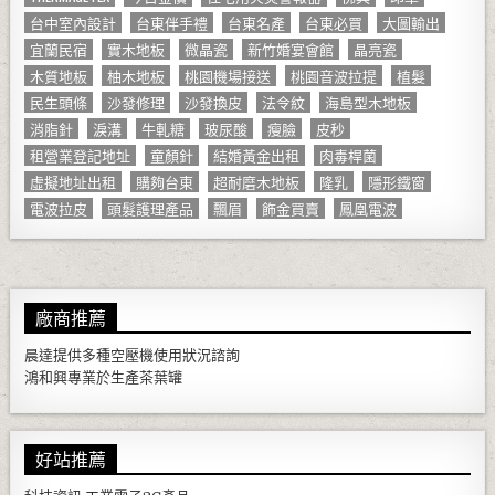
台中室內設計
台東伴手禮
台東名產
台東必買
大圖輸出
宜蘭民宿
實木地板
微晶瓷
新竹婚宴會館
晶亮瓷
木質地板
柚木地板
桃園機場接送
桃園音波拉提
植髮
民生頭條
沙發修理
沙發換皮
法令紋
海島型木地板
消脂針
淚溝
牛軋糖
玻尿酸
瘦臉
皮秒
租營業登記地址
童顏針
結婚黃金出租
肉毒桿菌
虛擬地址出租
購夠台東
超耐磨木地板
隆乳
隱形鐵窗
電波拉皮
頭髮護理產品
飄眉
飾金買賣
鳳凰電波
廠商推薦
晨達提供多種
空壓機
使用狀況諮詢
鴻和興專業於生產
茶葉罐
好站推薦