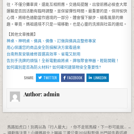
往，不僅分攤車資，還能互相照應。交通局提醒，出發前務必檢查大眾
運輸是否因活動有臨時調整，並保留彈性時間。最重要的是，保持愉快
心情，將綠色通勤當作遶境的一部分，體會慢下腳步、細看風景的樂
趣。畢竟，媽祖遶境不只是一場移動，也是心靈的洗滌與社區的連結。
【其他文章推薦】
神桌、
神明桌
、
佛具
、佛像、訂做與
佛具店
整修專家
用心保護您的商品安全
防損解決方案
看過來
台南熱泵
安裝維修首選高效率、省電又耐用
告別手洗牌的煩惱！全新
電動麻將桌
，牌咖聚會神器，輕鬆開戰！
如何識別是否為
防火材料
? 如何確何建築物安全重要性?
SHARE:
TWITTER
FACEBOOK
LINKEDIN
Author:
admin
文章導覽
馬路如虎口！別再以為『行人最大』，你不走斑馬線，下一秒可能就… →
← 通勤族注意！山邊媽祖北上賜福 三蘆公車20站點暫停 出門前先看這裡