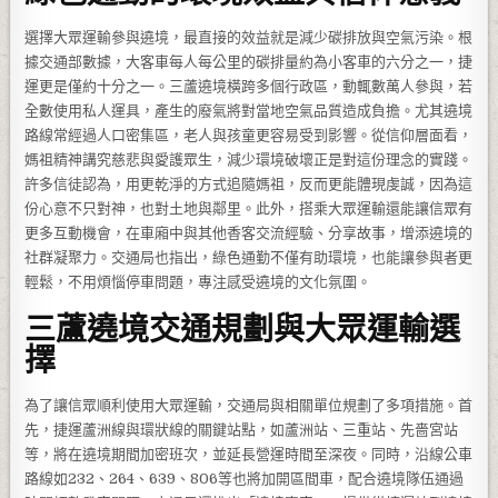
選擇大眾運輸參與遶境，最直接的效益就是減少碳排放與空氣污染。根
據交通部數據，大客車每人每公里的碳排量約為小客車的六分之一，捷
運更是僅約十分之一。三蘆遶境橫跨多個行政區，動輒數萬人參與，若
全數使用私人運具，產生的廢氣將對當地空氣品質造成負擔。尤其遶境
路線常經過人口密集區，老人與孩童更容易受到影響。從信仰層面看，
媽祖精神講究慈悲與愛護眾生，減少環境破壞正是對這份理念的實踐。
許多信徒認為，用更乾淨的方式追隨媽祖，反而更能體現虔誠，因為這
份心意不只對神，也對土地與鄰里。此外，搭乘大眾運輸還能讓信眾有
更多互動機會，在車廂中與其他香客交流經驗、分享故事，增添遶境的
社群凝聚力。交通局也指出，綠色通勤不僅有助環境，也能讓參與者更
輕鬆，不用煩惱停車問題，專注感受遶境的文化氛圍。
三蘆遶境交通規劃與大眾運輸選
擇
為了讓信眾順利使用大眾運輸，交通局與相關單位規劃了多項措施。首
先，捷運蘆洲線與環狀線的關鍵站點，如蘆洲站、三重站、先嗇宮站
等，將在遶境期間加密班次，並延長營運時間至深夜。同時，沿線公車
路線如232、264、639、806等也將加開區間車，配合遶境隊伍通過