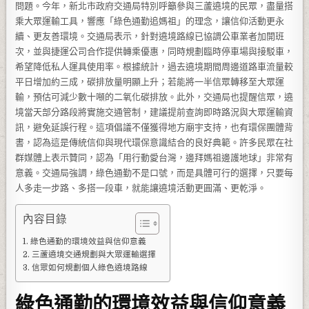
問題。今年，新北市政府交通局特別呼籲參與三蘆遶境的民眾，盡量搭
乘大眾運輸工具，響應「綠色通勤追媽祖」的理念，讓信仰活動更永
續、更友善環境。交通局表示，針對遶境路線已協調公車業者加開班
次，並與捷運公司合作提供轉乘優惠，同時規劃臨時停車場與接駁車，
希望降低私人運具使用率。根據統計，過去遶境期間周邊道路車流量較
平日增加約三成，碳排放量明顯上升；若能將一半信眾轉移至大眾運
輸，預估可減少數十噸的二氧化碳排放。此外，交通局也提醒信眾，遶
境當天部分路段將實施交通管制，建議提前查詢即時路況與大眾運輸資
訊，避免延誤行程。這項倡議不僅獲得地方廟宇支持，也有環保團體背
書，認為這是傳統信仰與現代環保意識結合的良好典範。許多民眾在社
群媒體上表示贊同，認為「用行動愛台灣，邊拜媽祖邊護地球」非常有
意義。交通局強調，綠色通勤不是口號，而是具體可行的選擇，只要每
人多走一步路、多搭一段車，就能讓遶境活動更圓滿、更乾淨。
內容目錄
綠色通勤的環境效益與信仰意義
三蘆遶境交通規劃與大眾運輸選擇
信眾如何規劃個人綠色遶境路線
綠色通勤的環境效益與信仰意義