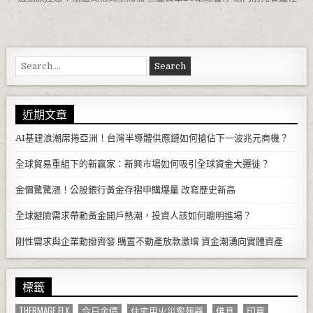
Search for:
近期文章
AI基建浪潮席捲亞洲！台灣半導體供應鏈如何搶佔下一波兆元商機？
全球貿易重組下的新贏家：新興市場如何吸引全球資金大遷徙？
金價驚驚漲！公股銀行黃金存摺申購爆量 改寫歷史新高
全球避險需求帶動黃金開戶熱潮，投資人該如何聰明進場？
剛性需求與企業動撥齊發 購置不動產放款激增 資金潮湧向實體資產
標籤
THERMAGE FLX
今日金價
住宅用火災警報器
佛具
印章