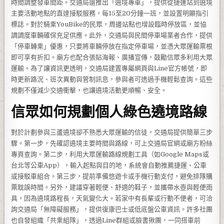
時間調整發車間距。交通局還推出「遶境專車」，提供從捷運站到遶境
主要活動地點的直達接駁服務，每15至20分鐘一班，並設置明顯指引
標誌。對於騎乘YouBike的民眾，周邊站點也增設臨時停放區，並協
調調度車輛確保充足供應。此外，交通局與民間停車場業者合作，提供
「停車轉乘」優惠，只要將車輛停放在指定停車場，並憑大眾運輸票根
即可享有折扣。廟方也配合張貼海報、廣播宣傳，鼓勵信眾多利用大眾
運輸。為了讓資訊更透明，交通局建置專屬網頁與Line官方帳號，即
時更新路況、班次異動與管制訊息，參與者可透過手機輕鬆查詢。這些
規劃不僅減少交通衝擊，也讓遶境活動更順暢、安全。
信眾如何規劃個人綠色遶境路線
對於計劃參與三蘆遶境卻不熟悉大眾運輸的信徒，交通局提供簡單三步
驟。第一步，先確認遶境主要時間與路線，可上交通局官網或廟方粉絲
專頁查詢。第二步，利用大眾運輸路線規劃工具（如Google Maps或
台北等公車App），輸入起點與目的地，系統會自動推薦捷運、公車
或接駁車組合。第三步，提前準備悠遊卡或手機行動支付，避免排隊購
票耽誤時間。另外，建議穿著輕便、舒適的鞋子，並攜帶水壺與輕便雨
具，因為遶境路程長，天氣變化大。若家中有長輩或行動不便者，可洽
詢交通局「無障礙服務」，提供復康巴士或低底盤公車資訊。許多社團
也自發組織「共乘組隊」，透過Line群組或臉書揪團，一同搭車前