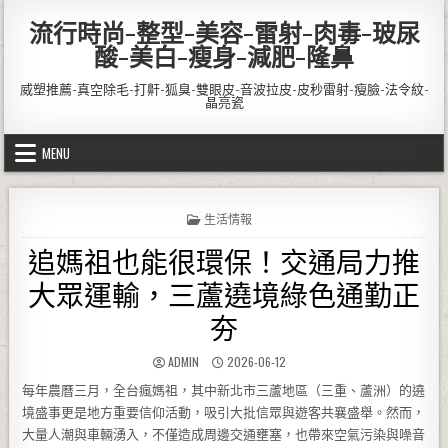
Skip to content
流行時尚-整型-美容-雷射-肉毒-玻尿
酸-美白-瘦身-減肥-隆鼻
威塑推薦-真空除毛-打鼾-狐臭-雙眼皮-音波拉皮-皮秒雷射-瘦臉-法令紋-
晶亮瓷
MENU
POSTED IN
生活情報
追媽祖也能很環保！交通局力推
大眾運輸，三蘆遶境綠色通勤正
夯
AUTHOR:
PUBLISHED DATE:
ADMIN
2026-06-12
每年農曆三月，全台瘋媽祖，其中新北市三蘆地區（三重、蘆洲）的遶
境盛事更是地方重要信仰活動，吸引大批信眾與遊客共襄盛舉。然而，
大量人潮與車輛湧入，不僅造成周邊交通壅塞，也帶來空氣污染與噪音