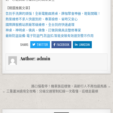
【精選推薦文章】
告別手洗牌的煩惱！全新
電動麻將桌
，牌咖聚會神器，輕鬆開戰！
熱泵維修
不求人快速到府、專業檢修、省時又安心
國際牌服務站
原廠等級維修，全台到府快速處理
神桌、
神明桌
、
佛具
、佛像、訂做與
佛具店
整修專家
最新防盜設備-
電子防盜門
,
防盜扣
,智能安裝有效達到警示作用
SHARE:
TWITTER
FACEBOOK
LINKEDIN
Author:
admin
文章導覽
路口慢看停！機車族這樣做，高齡行人不再怕過馬路 →
← 三重蘆洲遶境全攻略：分級交通管制紅線一次看懂，這樣走最順