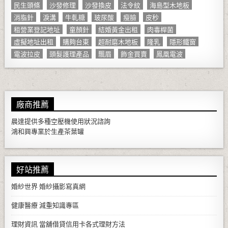
民生頭條
沙發修理
沙發換皮
法令紋
海島型木地板
消脂針
淚溝
牛軋糖
玻尿酸
瘦臉
皮秒
租營業登記地址
童顏針
結婚黃金出租
肉毒桿菌
虛擬地址出租
購夠台東
超耐磨木地板
隆乳
隱形鐵窗
電波拉皮
頭髮護理產品
飄眉
飾金買賣
鳳凰電波
廠商推薦
晨達提供多種
空壓機
使用狀況諮詢
鴻和興專業於生產
茶葉罐
好站推薦
婚紗世界
婚紗攝影寫真網
健康醫療
減重知識專區
理財資訊
當舖借貸信用卡各式理財方法