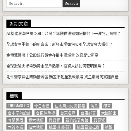
Search for:
近期文章
AI基建浪潮席捲亞洲！台灣半導體供應鏈如何搶佔下一波兆元商機？
全球貿易重組下的新贏家：新興市場如何吸引全球資金大遷徙？
金價驚驚漲！公股銀行黃金存摺申購爆量 改寫歷史新高
全球避險需求帶動黃金開戶熱潮，投資人該如何聰明進場？
剛性需求與企業動撥齊發 購置不動產放款激增 資金潮湧向實體資產
標籤
THERMAGE FLX
今日金價
住宅用火災警報器
佛具
印章
台中室內設計
台東伴手禮
台東名產
台東必買
大圖輸出
宜蘭民宿
實木地板
微晶瓷
新竹婚宴會館
晶亮瓷
木質地板
柚木地板
桃園機場接送
桃園音波拉提
植髮