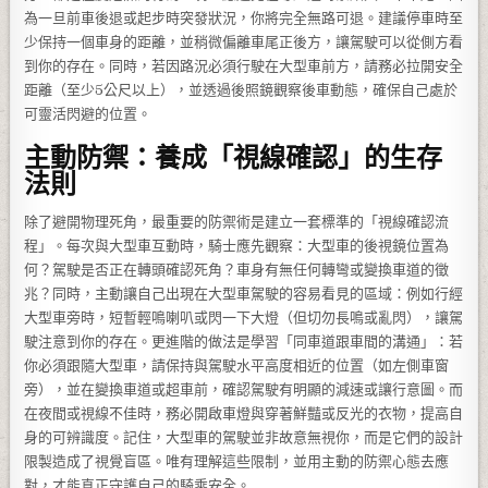
為一旦前車後退或起步時突發狀況，你將完全無路可退。建議停車時至
少保持一個車身的距離，並稍微偏離車尾正後方，讓駕駛可以從側方看
到你的存在。同時，若因路況必須行駛在大型車前方，請務必拉開安全
距離（至少5公尺以上），並透過後照鏡觀察後車動態，確保自己處於
可靈活閃避的位置。
主動防禦：養成「視線確認」的生存
法則
除了避開物理死角，最重要的防禦術是建立一套標準的「視線確認流
程」。每次與大型車互動時，騎士應先觀察：大型車的後視鏡位置為
何？駕駛是否正在轉頭確認死角？車身有無任何轉彎或變換車道的徵
兆？同時，主動讓自己出現在大型車駕駛的容易看見的區域：例如行經
大型車旁時，短暫輕鳴喇叭或閃一下大燈（但切勿長鳴或亂閃），讓駕
駛注意到你的存在。更進階的做法是學習「同車道跟車間的溝通」：若
你必須跟隨大型車，請保持與駕駛水平高度相近的位置（如左側車窗
旁），並在變換車道或超車前，確認駕駛有明顯的減速或讓行意圖。而
在夜間或視線不佳時，務必開啟車燈與穿著鮮豔或反光的衣物，提高自
身的可辨識度。記住，大型車的駕駛並非故意無視你，而是它們的設計
限製造成了視覺盲區。唯有理解這些限制，並用主動的防禦心態去應
對，才能真正守護自己的騎乘安全。