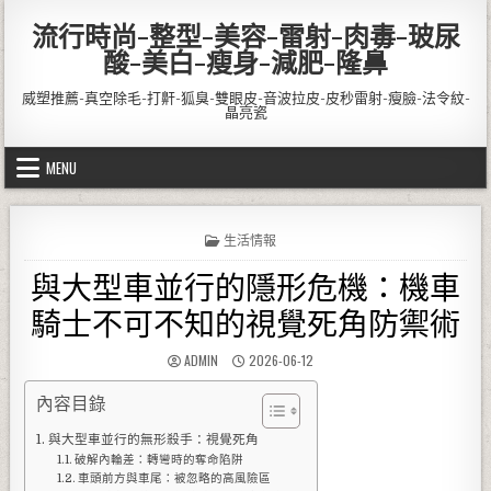
Skip to content
流行時尚-整型-美容-雷射-肉毒-玻尿
酸-美白-瘦身-減肥-隆鼻
威塑推薦-真空除毛-打鼾-狐臭-雙眼皮-音波拉皮-皮秒雷射-瘦臉-法令紋-
晶亮瓷
MENU
POSTED IN
生活情報
與大型車並行的隱形危機：機車
騎士不可不知的視覺死角防禦術
AUTHOR:
PUBLISHED DATE:
ADMIN
2026-06-12
內容目錄
與大型車並行的無形殺手：視覺死角
破解內輪差：轉彎時的奪命陷阱
車頭前方與車尾：被忽略的高風險區