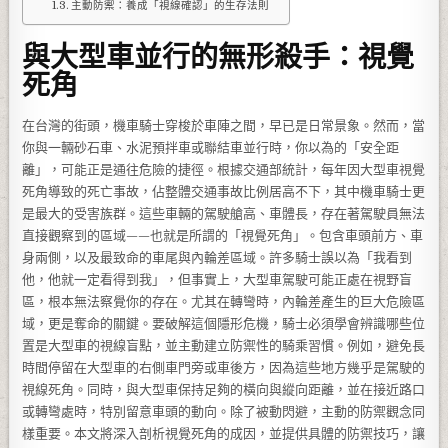
主動防禦：養成「視線確認」的生存法則
與大型車並行的無形殺手：視覺
死角
在台灣的街頭，機車騎士穿梭於車陣之間，早已是日常景象。然而，當
你與一輛砂石車、水泥預拌車或聯結車並行時，你以為的「安全距
離」，可能正是通往危險的捷徑。根據交通部統計，每年因大型車視覺
死角導致的死亡事故，佔整體交通事故比例居高不下，其中機車騎士更
是最大的受害族群。這些車輛的駕駛艙高、車體長，存在著駕駛員無法
直接觀察到的區域——也就是所謂的「視覺死角」。包含車頭前方、車
身兩側，以及最致命的車尾與內輪差區域。許多騎士誤以為「我看到
他，他就一定看得到我」，但事實上，大型車駕駛可能正處在視野盲
區，根本無法察覺你的存在。尤其在轉彎時，內輪差產生的巨大危險區
域，更是奪命的關鍵。要破解這個隱形危機，騎士必須學會辨識哪些位
置是大型車的視線盲點，並主動建立防禦性的騎乘習慣。例如，避免長
時間停留在大型車的右側車門旁或車後方，因為這些地方幾乎是駕駛的
視線死角。同時，與大型車保持足夠的橫向與縱向距離，並在接近路口
或轉彎處時，特別留意車頭的動向。除了被動閃避，主動的防禦觀念同
樣重要。本文將深入剖析視覺死角的成因，並提供具體的防禦技巧，讓