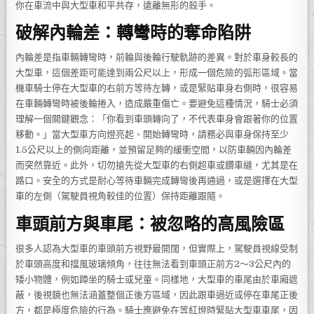
你在車流中與大型車和平共存，遠離無形的殺手。
破解內輪差：轉彎時的奪命陷阱
內輪差是指車輛轉彎時，前輪與後輪行駛軌跡的差異。對於車身較長的
大型車，這個差距可能達到兩公尺以上，形成一個危險的弧形區域。當
機車騎士停在大型車的右前方等待左轉，或是緊貼車身右側時，很容易
在車輛轉彎時被後輪捲入，造成嚴重傷亡。要避免這種情況，騎士必須
理解一個關鍵觀念：「你看到車頭轉向了，不代表車身會跟著你的位置
移動。」當大型車方向燈亮起、開始轉彎時，請務必與車身保持至少
1.5公尺以上的側向距離，並預留足夠的緩衝空間，以防車輛因內輪差
而突然靠近。此外，切勿搶先從大型車的右側超車或鑽車縫，尤其是在
路口。安全的方式是耐心等待車輛完成轉彎後再通過，或是選擇在大型
車的左側（駕駛員視角較佳的位置）保持距離跟隨。
車頭前方與車尾：被忽略的高風險區
很多人認為大型車的車頭前方視野最開闊，但實際上，駕駛員視線受制
於車頭高度和擋風玻璃傾角，往往無法看到車頭正前方2～3公尺內的
矮小物體，例如蹲坐的騎士或兒童。同樣地，大型車的車尾由於車廂遮
蔽，後視鏡也無法涵蓋整個正後方區域，因此跟車過近或停在車尾正後
方，都是極度危險的行為。騎士應避免在等紅燈時緊貼大型車車尾，因