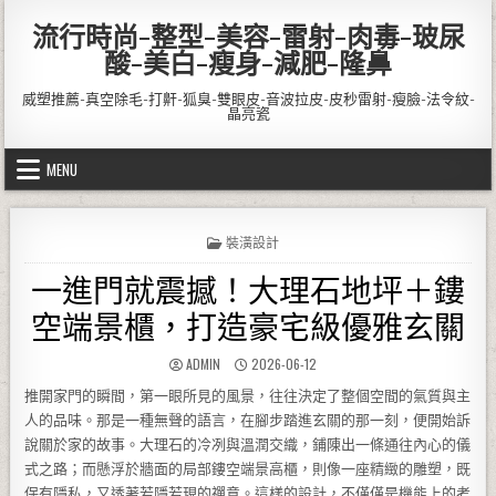
Skip to content
流行時尚-整型-美容-雷射-肉毒-玻尿
酸-美白-瘦身-減肥-隆鼻
威塑推薦-真空除毛-打鼾-狐臭-雙眼皮-音波拉皮-皮秒雷射-瘦臉-法令紋-
晶亮瓷
MENU
POSTED IN
裝潢設計
一進門就震撼！大理石地坪＋鏤
空端景櫃，打造豪宅級優雅玄關
AUTHOR:
PUBLISHED DATE:
ADMIN
2026-06-12
推開家門的瞬間，第一眼所見的風景，往往決定了整個空間的氣質與主
人的品味。那是一種無聲的語言，在腳步踏進玄關的那一刻，便開始訴
說關於家的故事。大理石的冷冽與溫潤交織，鋪陳出一條通往內心的儀
式之路；而懸浮於牆面的局部鏤空端景高櫃，則像一座精緻的雕塑，既
保有隱私，又透著若隱若現的禪意。這樣的設計，不僅僅是機能上的考