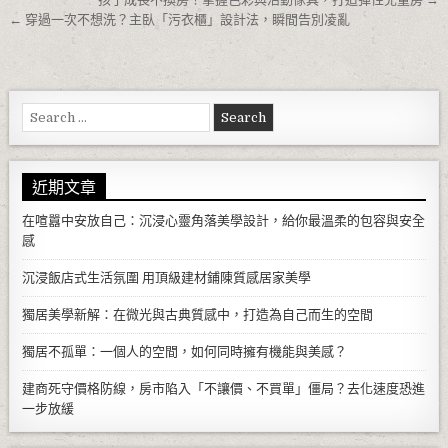
文章導覽
← 穿過一次不想洗？主臥「污衣櫃」設計法，瞬間告別凌亂
Search for:
近期文章
在喧囂中安放自己：沉浸心靈角落美學設計，給你最溫柔的包容與安全
感
沉浸飯店式生活氛圍 用頂級建材鋪陳質感居家美學
獨居美學新解：在微光與古典質感中，打造為自己而生的空間
獨居不孤單：一個人的空間，如何同時擁有機能與美感？
建商死守價格防線，房市陷入「不讓價、不買單」僵局？去化速度恐進
一步放緩