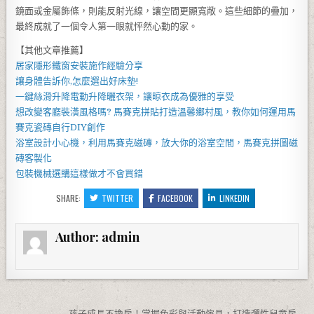
鏡面或金屬飾條，則能反射光線，讓空間更顯寬敞。這些細節的疊加，
最終成就了一個令人第一眼就怦然心動的家。
【其他文章推薦】
居家
隱形鐵窗
安裝施作經驗分享
讓身體告訴你,怎麼選出好
床墊
!
一鍵絲滑升降
電動升降曬衣架
，讓晾衣成為優雅的享受
想改變客廳裝潢風格嗎?
馬賽克拼貼
打造溫馨鄉村風，教你如何運用
馬
賽克瓷磚
自行DIY創作
浴室設計小心機，利用
馬賽克磁磚
，放大你的浴室空間，
馬賽克拼圖
磁
磚客製化
包裝機械
選購這樣做才不會買錯
SHARE:
TWITTER
FACEBOOK
LINKEDIN
Author:
admin
孩子成長不換房！掌握色彩與活動傢具，打造彈性兒童房 →