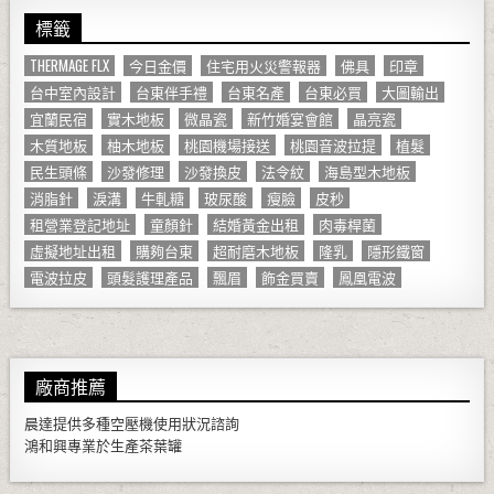
標籤
THERMAGE FLX
今日金價
住宅用火災警報器
佛具
印章
台中室內設計
台東伴手禮
台東名產
台東必買
大圖輸出
宜蘭民宿
實木地板
微晶瓷
新竹婚宴會館
晶亮瓷
木質地板
柚木地板
桃園機場接送
桃園音波拉提
植髮
民生頭條
沙發修理
沙發換皮
法令紋
海島型木地板
消脂針
淚溝
牛軋糖
玻尿酸
瘦臉
皮秒
租營業登記地址
童顏針
結婚黃金出租
肉毒桿菌
虛擬地址出租
購夠台東
超耐磨木地板
隆乳
隱形鐵窗
電波拉皮
頭髮護理產品
飄眉
飾金買賣
鳳凰電波
廠商推薦
晨達提供多種
空壓機
使用狀況諮詢
鴻和興專業於生產
茶葉罐