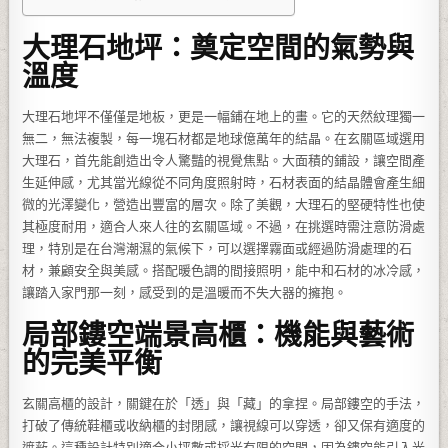
大理石地坪：奠定空間的氣勢與
溫度
大理石地坪不僅僅是地板，更是一幅鋪在地上的畫。它的天然紋理獨一
無二，無法複製，每一塊石材都是地球億萬年的結晶。在玄關區域選用
大理石，首先能創造出令人驚豔的視覺焦點。大面積的鋪設，讓空間產
生延伸感，尤其當光線從不同角度照射時，石材表面的結晶體會產生細
微的光澤變化，營造出豐富的層次。除了美觀，大理石的堅硬特性也使
其極度耐用，適合人來人往的玄關區域。不過，在挑選時需注意防滑處
理，特別是在台灣潮濕的氣候下，可以選擇霧面或經過防滑處理的石
材，兼顧安全與美感。搭配暖色調的間接照明，能中和石材的冰冷感，
讓踏入家門那一刻，感受到的是溫暖而不失大器的擁抱。
局部鏤空端景高櫃：機能與藝術
的完美平衡
玄關高櫃的設計，關鍵在於「透」與「藏」的拿捏。局部鏤空的手法，
打破了傳統鞋櫃或收納櫃的封閉感，讓視線可以穿透，卻又保有適度的
遮蔽。這種設計特別適合小坪數或採光有限的空間，因為鏤空能引入光