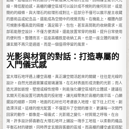
線，降低壓迫感。高櫃的鏤空區域可以設計成不規則的幾何形狀，或是
簡約的線條，與大理石的紋理形成對比。這部分不僅可以展示屋主收藏
的藝術品或紀念品，還能成為空間中的視覺亮點。在機能上，櫃體內部
可規劃多種高度的隔層，滿足鞋子、包包、甚至高筒靴的收納需求。底
部若能懸空設計，不僅方便清掃，還能放置常穿的拖鞋，提升日常使用
的便利性。整體而言，這座高櫃既是收納工具，也是一座立體的端景，
讓玄關不再只是過道，而是一個值得停留的風景。
光影與材質的對話：打造專屬的
入門儀式感
當大理石地坪遇上鏤空高櫃，真正讓空間活起來的關鍵，往往是光線的
設計。自然光透過窗簾或玻璃灑落，在石材表面形成流動的光影；而人
造光源如嵌燈、壁燈或線性燈帶，則能強化鏤空區域的立體感。建議在
玄關天花板設置可調角度的投射燈，讓光線聚焦於高櫃的展示區，凸顯
擺設的細節。同時，地面的石材也可考慮嵌入地燈，從下往上打光，創
造漂浮感。這樣的燈光配置，不僅提升了空間的層次，更讓每一次開門
回家的動作，都像是一場儀式：光影隨之變化，材質隨之呼吸。在台
灣，許多設計師喜歡在大理石地坪上鋪設一塊手工地毯，以柔軟的織品
平衡石材的硬朗，同時界定玄關與客廳的區域。而高櫃的鏤空處若搭配