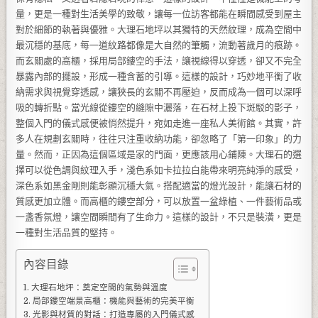
量，更是一種對生活美學的致敬，讓每一位訪客都能在瞬間感受到屋主
對於細節的執著與優雅。大理石地坪以其獨特的天然紋理，成為空間中
最沉穩的基底，每一道紋路都像是大自然的筆觸，流動著歲月的痕跡。
而玄關處的高櫃，採用局部鏤空的手法，讓視線得以穿透，卻又不完全
暴露內部的擺設，形成一種含蓄的引導。這樣的設計，巧妙地平衡了收
納需求與視覺穿透感，讓狹長的玄關不再壓迫，反而成為一個可以深呼
吸的轉折點。當光線從鏤空的縫隙中灑落，在石材上投下斑駁的影子，
整個入門的儀式感便被悄然提升，宛如走進一座私人美術館。其實，許
多人在規劃玄關時，往往只注重收納功能，卻忽略了「第一印象」的力
量。然而，正因為這個區域是家的門面，更應該用心鋪陳。大理石的選
擇可以從色調與紋理入手，淺色系如卡拉拉白能帶來明亮純淨的感受，
深色系如黑金剛則能彰顯沉穩大氣。搭配適當的燈光設計，能讓石材的
質感更加立體。而高櫃的鏤空部分，可以放置一盆綠植、一件藝術品或
一盞香氛燈，讓空間瞬間有了生命力。這樣的設計，不只是裝潢，更是
一種對生活品質的堅持。
內容目錄
大理石地坪：奠定空間的氣勢與溫度
局部鏤空端景高櫃：機能與藝術的完美平衡
光影與材質的對話：打造專屬的入門儀式感