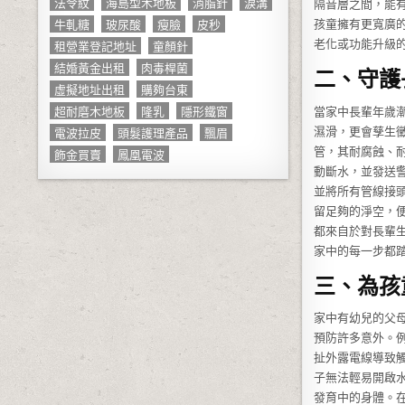
法令紋
海島型木地板
消脂針
淚溝
隔音層之間，能
牛軋糖
玻尿酸
瘦臉
皮秒
孩童擁有更寬廣
租營業登記地址
童顏針
老化或功能升級
結婚黃金出租
肉毒桿菌
二、守護
虛擬地址出租
購夠台東
超耐磨木地板
隆乳
隱形鐵窗
當家中長輩年歲
電波拉皮
頭髮護理產品
飄眉
濕滑，更會孳生
管，其耐腐蝕、
飾金買賣
鳳凰電波
動斷水，並發送
並將所有管線接
留足夠的淨空，
都來自於對長輩
家中的每一步都
三、為孩
家中有幼兒的父
預防許多意外。例
扯外露電線導致
子無法輕易開啟
發育中的身體。