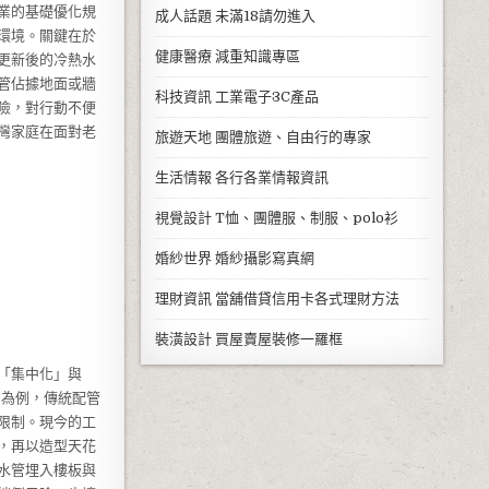
業的基礎優化規
成人話題
未滿18請勿進入
環境。關鍵在於
健康醫療
減重知識專區
更新後的冷熱水
管佔據地面或牆
科技資訊
工業電子3C產品
險，對行動不便
灣家庭在面對老
旅遊天地
團體旅遊、自由行的專家
生活情報
各行各業情報資訊
視覺設計
T恤、團體服、制服、polo衫
婚紗世界
婚紗攝影寫真網
理財資訊
當舖借貸信用卡各式理財方法
裝潢設計
買屋賣屋裝修一羅框
「集中化」與
寓為例，傳統配管
限制。現今的工
，再以造型天花
水管埋入樓板與