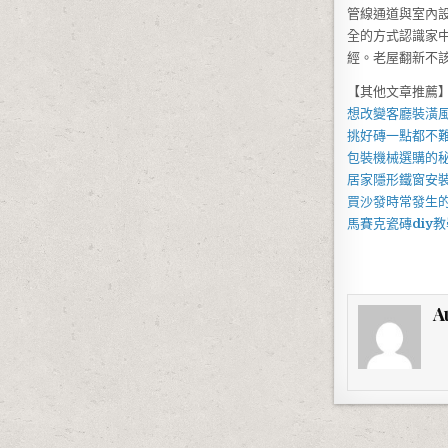
管線通道與室內
全的方式認識家
經。老屋翻新不
【其他文章推薦
想改變客廳裝潢
挑好磚一點都不難
包裝機械
選購的
居家
隱形鐵窗
安
買
沙發
時常發生
馬賽克瓷磚
diy
教
A