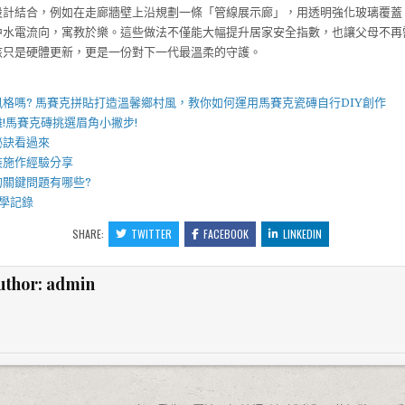
設計結合，例如在走廊牆壁上沿規劃一條「管線展示廊」，用透明強化玻璃覆蓋
中水電流向，寓教於樂。這些做法不僅能大幅提升居家安全指數，也讓父母不再
該只是硬體更新，更是一份對下一代最溫柔的守護。
】
風格嗎?
馬賽克拼貼
打造溫馨鄉村風，教你如何運用
馬賽克瓷磚
自行DIY創作
!
馬賽克磚
挑選眉角小撇步!
秘訣看過來
裝施作經驗分享
的關鍵問題有哪些?
學記錄
SHARE:
TWITTER
FACEBOOK
LINKEDIN
uthor:
admin