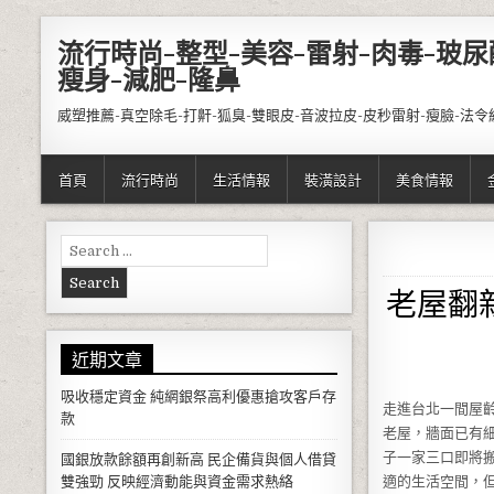
Skip to content
流行時尚-整型-美容-雷射-肉毒-玻尿
瘦身-減肥-隆鼻
威塑推薦-真空除毛-打鼾-狐臭-雙眼皮-音波拉皮-皮秒雷射-瘦臉-法令
首頁
流行時尚
生活情報
裝潢設計
美食情報
Search for:
老屋翻
近期文章
吸收穩定資金 純網銀祭高利優惠搶攻客戶存
走進台北一間屋
款
老屋，牆面已有
子一家三口即將
國銀放款餘額再創新高 民企備貨與個人借貸
雙強勁 反映經濟動能與資金需求熱絡
適的生活空間，