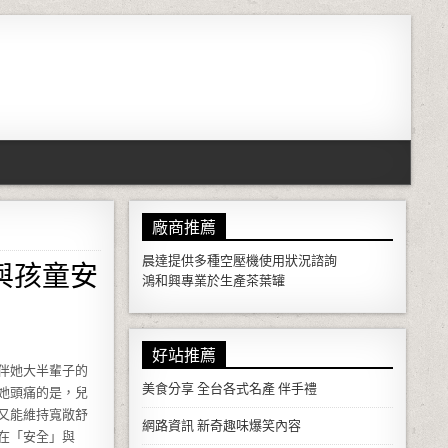
廠商推薦
與孩童安
晨達提供多種
空壓機
使用狀況諮詢
鴻和興專業於生產
茶葉罐
好站推薦
伴她大半輩子的
美食分享
全台各式名產 伴手禮
她頭痛的是，兒
又能維持寬敞舒
網路資訊
新奇趣味爆笑內容
在「安全」與