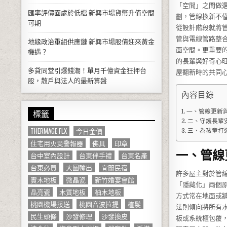
「空間」之間做
匯率評價面處於低檔 新興市場貨幣升值空間
劃，管線換新不
可期
從設計階段就將
管與電線管路整
地緣政治重組供應鏈 新興市場股債迎來黃金
面空間。更重要
機遇？
的長輩與好奇心
多貸同堂引爆錢潮！單月千億資金狂押台
屋翻新時的共同
股，散戶與法人的最新算盤
內容目錄
標籤
一、管線更新
二、守護長輩
THERMAGE FLX
今日金價
三、為孩童打
住宅用火災警報器
佛具
印章
一、管線
台中室內設計
台東伴手禮
台東名產
台東必買
大圖輸出
宜蘭民宿
許多屋主對於管
實木地板
微晶瓷
新竹婚宴會館
「隱藏化」兩個
晶亮瓷
木質地板
柚木地板
方式常在地面或
桃園機場接送
桃園音波拉提
植髮
法則傾向將所有
民生頭條
沙發修理
沙發換皮
板或系統櫃包覆