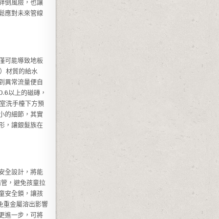
絆倒風險，也讓
鬆應對未來管線
僅可能導致地板
烯）材質的給水
到異常流量便自
.6以上的磁磚，
浴室洗手檯下方預
小的細節，其實
形，讓銀髮族在
安全設計，將能
暗管，避免孩童拉
童安全鎖，讓孩
免重金屬溶出影響
更進一步，可將