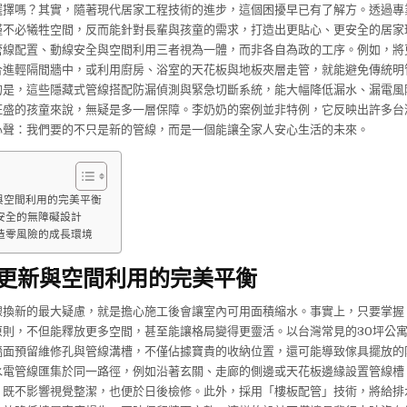
選擇嗎？其實，隨著現代居家工程技術的進步，這個困擾早已有了解方。透過專
僅不必犧牲空間，反而能針對長輩與孩童的需求，打造出更貼心、更安全的居家
管線配置、動線安全與空間利用三者視為一體，而非各自為政的工序。例如，將
合進輕隔間牆中，或利用廚房、浴室的天花板與地板夾層走管，就能避免傳統明
的是，這些隱藏式管線搭配防漏偵測與緊急切斷系統，能大幅降低漏水、漏電風
旺盛的孩童來說，無疑是多一層保障。李奶奶的案例並非特例，它反映出許多台
心聲：我們要的不只是新的管線，而是一個能讓全家人安心生活的未來。
與空間利用的完美平衡
安全的無障礙設計
造零風險的成長環境
更新與空間利用的完美平衡
線換新的最大疑慮，就是擔心施工後會讓室內可用面積縮水。事實上，只要掌握
原則，不但能釋放更多空間，甚至能讓格局變得更靈活。以台灣常見的30坪公
牆面預留維修孔與管線溝槽，不僅佔據寶貴的收納位置，還可能導致傢具擺放的
水電管線匯集於同一路徑，例如沿著玄關、走廊的側邊或天花板邊緣設置管線槽
，既不影響視覺整潔，也便於日後檢修。此外，採用「樓板配管」技術，將給排