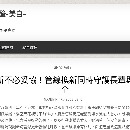
酸-美白-
紋-晶亮瓷
金融理財
聯合徵信
POSTED IN
裝潢設計
新不必妥協！管線換新同時守護長輩
全
AUTHOR:
PUBLISHED DATE:
ADMIN
2026-06-12
齡超過四十年的老公寓，李奶奶正為即將到來的翻新工程既期待又擔憂。這間陪
細微裂縫，浴室天花板時不時滲水，廚房管線更是老舊到讓水流忽大忽小。最讓
搬來同住，包含活潑好動的孫子，以及行動漸緩的丈夫。她渴望一個安全無虞、
但總聽說翻新時管線更新會犧牲坪數，甚至破壞原有格局。難道老屋改造就只能