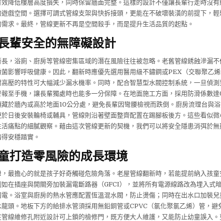
有效降低樓層高度損失，同時保留牆面完整。這樣的設計不僅讓長輩行走時沒有
的遊戲空間。選擇可調式管線支架與快拆接頭，更能在不破壞裝潢的前提下，輕
的需求。最終，管線更新不再是空間殺手，而是提升生活品質的起點。
長輩安全的無障礙設計
漸長，浴廁、廚房等管線密集區域的潛在風險往往被忽略。老舊管線銹蝕滲漏不
黴菌影響呼吸健康。因此，翻新時應優先選用醫用級不鏽鋼或PEX（交聯聚乙
耐高壓的特性可大幅減少漏水機率。同時，配合智慧型水閥控制系統，一旦偵測
警報至手機，讓長輩獨處時也能多一分保障。在地面施工方面，採用防滑係數達0
頭藏於牆內或高於地面10公分處，避免長輩因彎腰檢視而跌倒。廚房流理台與
便於日後安裝輪椅或輔具，管線則沿著壁面整齊配置在踢腳板後方。這些看似微
生活痛點的細膩觀察。藉由這次管線更新的契機，我們可以將安全隱患消弭於無
踏得安穩踏實。
童打造零風險的成長環境
母，最擔心的就是孩子好奇觸碰危險角落。老屋管線翻新時，若能提前納入孩童
如在插座與開關旁加裝漏電斷路器（GFCI），並將所有電源線路改為埋入式
觸電。浴室與廚房的熱水管應配置恆溫混水閥，防止燙傷；同時在出水口加裝兒
水龍頭。地板下方的給排水管須採用無鉛銅管或CPVC（氯化聚氯乙烯）管，避
在管線維修孔附近設計可上鎖的檢修門，既方便大人維護，又能防止幼童誤入。