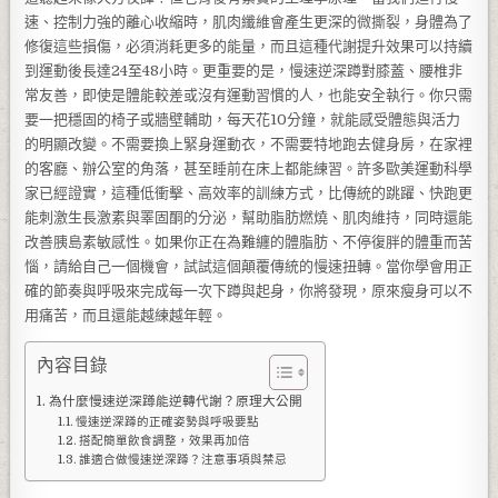
速、控制力強的離心收縮時，肌肉纖維會產生更深的微撕裂，身體為了
修復這些損傷，必須消耗更多的能量，而且這種代謝提升效果可以持續
到運動後長達24至48小時。更重要的是，慢速逆深蹲對膝蓋、腰椎非
常友善，即使是體能較差或沒有運動習慣的人，也能安全執行。你只需
要一把穩固的椅子或牆壁輔助，每天花10分鐘，就能感受體態與活力
的明顯改變。不需要換上緊身運動衣，不需要特地跑去健身房，在家裡
的客廳、辦公室的角落，甚至睡前在床上都能練習。許多歐美運動科學
家已經證實，這種低衝擊、高效率的訓練方式，比傳統的跳躍、快跑更
能刺激生長激素與睪固酮的分泌，幫助脂肪燃燒、肌肉維持，同時還能
改善胰島素敏感性。如果你正在為難纏的體脂肪、不停復胖的體重而苦
惱，請給自己一個機會，試試這個顛覆傳統的慢速扭轉。當你學會用正
確的節奏與呼吸來完成每一次下蹲與起身，你將發現，原來瘦身可以不
用痛苦，而且還能越練越年輕。
內容目錄
為什麼慢速逆深蹲能逆轉代謝？原理大公開
慢速逆深蹲的正確姿勢與呼吸要點
搭配簡單飲食調整，效果再加倍
誰適合做慢速逆深蹲？注意事項與禁忌