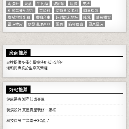
消脂針
淚溝
牛軋糖
玻尿酸
瘦臉
皮秒
租營業登記地址
童顏針
結婚黃金出租
肉毒桿菌
虛擬地址出租
購夠台東
超耐磨木地板
隆乳
隱形鐵窗
電波拉皮
頭髮護理產品
飄眉
飾金買賣
鳳凰電波
廠商推薦
晨達提供多種
空壓機
使用狀況諮詢
鴻和興專業於生產
茶葉罐
好站推薦
健康醫療
減重知識專區
裝潢設計
買屋賣屋裝修一羅框
科技資訊
工業電子3C產品