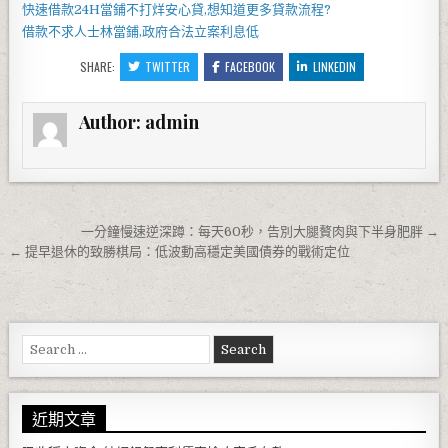
快速借款
24H當鋪
不打烊安心貸,想知道更多貸款流程?
借款不求人
士林當鋪
,政府合法立案利息低
SHARE:
TWITTER
FACEBOOK
LINKEDIN
Author:
admin
文章導覽
一分鐘慢速逆深蹲：每天60秒，告別大腿贅肉與下半身肥胖 →
← 提早退休的致勝棋局：低波動高穩定美國債券的戰術定位
Search for:
近期文章