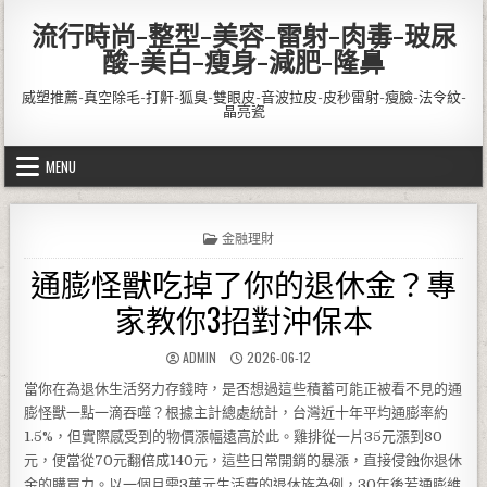
Skip to content
流行時尚-整型-美容-雷射-肉毒-玻尿
酸-美白-瘦身-減肥-隆鼻
威塑推薦-真空除毛-打鼾-狐臭-雙眼皮-音波拉皮-皮秒雷射-瘦臉-法令紋-
晶亮瓷
MENU
POSTED IN
金融理財
通膨怪獸吃掉了你的退休金？專
家教你3招對沖保本
AUTHOR:
PUBLISHED DATE:
ADMIN
2026-06-12
當你在為退休生活努力存錢時，是否想過這些積蓄可能正被看不見的通
膨怪獸一點一滴吞噬？根據主計總處統計，台灣近十年平均通膨率約
1.5%，但實際感受到的物價漲幅遠高於此。雞排從一片35元漲到80
元，便當從70元翻倍成140元，這些日常開銷的暴漲，直接侵蝕你退休
金的購買力。以一個月需3萬元生活費的退休族為例，30年後若通膨維