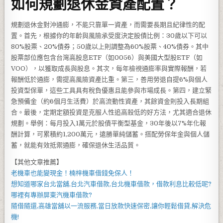
如何規劃退休金資產配置？
規劃退休金對沖通膨，不能只靠單一資產，而需要長期且紀律性的配
置。首先，根據你的年齡與風險承受度決定股債比例：30歲以下可以
80%股票、20%債券；50歲以上則調整為60%股票、40%債券。其中
股票部位應包含台灣高股息ETF（如0056）與美國大型股ETF（如
VOO），以獲取成長與股息。其次，每年檢視通膨率與實際報酬，若
報酬低於通膨，需提高風險資產比重。第三，善用勞退自提6%與個人
投資型保單，這些工具具有稅負優惠且能參與市場成長。第四，建立緊
急預備金（約6個月生活費）於高流動性資產，其餘資金則投入長期組
合。最後，定期定額投資是克服人性追高殺低的好方法，尤其適合退休
規劃。舉例：每月投入1萬元於股債平衡型基金，30年後以7%年化報
酬計算，可累積約1,200萬元，遠勝單純儲蓄。搭配勞保年金與個人儲
蓄，就能有效抵禦通膨，確保退休生活品質。
【其他文章推薦】
老機車也能變現金！
楠梓機車借錢
免保人！
想知道哪家
台北當舖
,
台北汽車借款
,
台北機車借款
，借款利息比較低呢?
哪裡有專辦
屏東汽機車借款
?
隨借隨還,
高雄當舖
以一流服務,當日放款快速保密,讓你輕鬆借貸,解決危
機!