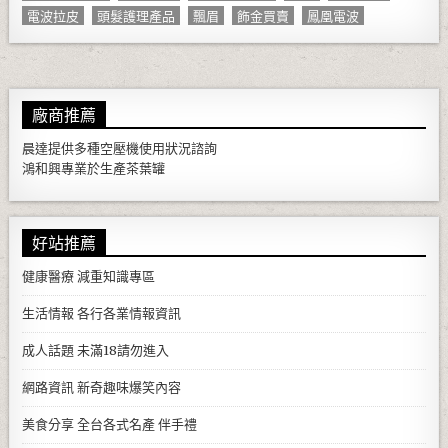
電波拉皮
頭髮護理產品
飄眉
飾金買賣
鳳凰電波
廠商推薦
晨達提供多種
空壓機
使用狀況諮詢
鴻和興專業於生產
茶葉罐
好站推薦
健康醫療
減重知識專區
生活情報
各行各業情報資訊
成人話題
未滿18請勿進入
網路資訊
新奇趣味爆笑內容
美食分享
全台各式名產 伴手禮