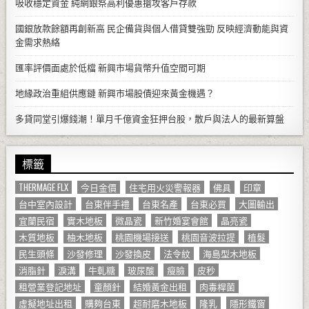
吸收穩定資金 純網銀祭高利優惠搶攻客戶存款
國銀放款餘額再創新高 民企備貨與個人借貸雙強勁 反映經濟動能與資
金需求熱絡
匯率評價面處於低檔 新興市場貨幣升值空間可期
地緣政治重組供應鏈 新興市場股債迎來黃金機遇？
多貸同堂引爆錢潮！單月千億資金狂押台股，散戶與法人的最新算盤
標籤
THERMAGE FLX
今日金價
住宅用火災警報器
佛具
印章
台中室內設計
台東伴手禮
台東名產
台東必買
大圖輸出
宜蘭民宿
實木地板
微晶瓷
新竹婚宴會館
晶亮瓷
木質地板
柚木地板
桃園機場接送
桃園音波拉提
植髮
民生頭條
沙發修理
沙發換皮
法令紋
海島型木地板
消脂針
淚溝
牛軋糖
玻尿酸
瘦臉
皮秒
租營業登記地址
童顏針
結婚黃金出租
肉毒桿菌
虛擬地址出租
購夠台東
超耐磨木地板
隆乳
隱形鐵窗