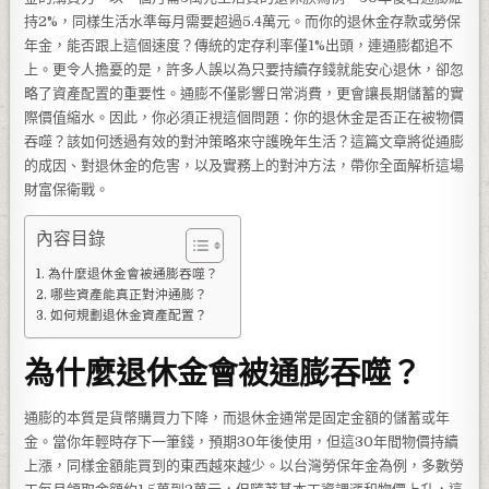
持2%，同樣生活水準每月需要超過5.4萬元。而你的退休金存款或勞保
年金，能否跟上這個速度？傳統的定存利率僅1%出頭，連通膨都追不
上。更令人擔憂的是，許多人誤以為只要持續存錢就能安心退休，卻忽
略了資產配置的重要性。通膨不僅影響日常消費，更會讓長期儲蓄的實
際價值縮水。因此，你必須正視這個問題：你的退休金是否正在被物價
吞噬？該如何透過有效的對沖策略來守護晚年生活？這篇文章將從通膨
的成因、對退休金的危害，以及實務上的對沖方法，帶你全面解析這場
財富保衛戰。
內容目錄
為什麼退休金會被通膨吞噬？
哪些資產能真正對沖通膨？
如何規劃退休金資產配置？
為什麼退休金會被通膨吞噬？
通膨的本質是貨幣購買力下降，而退休金通常是固定金額的儲蓄或年
金。當你年輕時存下一筆錢，預期30年後使用，但這30年間物價持續
上漲，同樣金額能買到的東西越來越少。以台灣勞保年金為例，多數勞