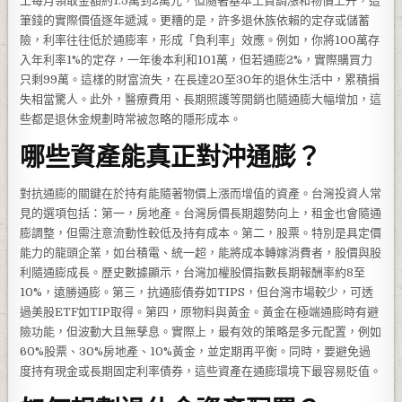
工每月領取金額約1.5萬到2萬元，但隨著基本工資調漲和物價上升，這
筆錢的實際價值逐年遞減。更糟的是，許多退休族依賴的定存或儲蓄
險，利率往往低於通膨率，形成「負利率」效應。例如，你將100萬存
入年利率1%的定存，一年後本利和101萬，但若通膨2%，實際購買力
只剩99萬。這樣的財富流失，在長達20至30年的退休生活中，累積損
失相當驚人。此外，醫療費用、長期照護等開銷也隨通膨大幅增加，這
些都是退休金規劃時常被忽略的隱形成本。
哪些資產能真正對沖通膨？
對抗通膨的關鍵在於持有能隨著物價上漲而增值的資產。台灣投資人常
見的選項包括：第一，房地產。台灣房價長期趨勢向上，租金也會隨通
膨調整，但需注意流動性較低及持有成本。第二，股票。特別是具定價
能力的龍頭企業，如台積電、統一超，能將成本轉嫁消費者，股價與股
利隨通膨成長。歷史數據顯示，台灣加權股價指數長期報酬率約8至
10%，遠勝通膨。第三，抗通膨債券如TIPS，但台灣市場較少，可透
過美股ETF如TIP取得。第四，原物料與黃金。黃金在極端通膨時有避
險功能，但波動大且無孳息。實際上，最有效的策略是多元配置，例如
60%股票、30%房地產、10%黃金，並定期再平衡。同時，要避免過
度持有現金或長期固定利率債券，這些資產在通膨環境下最容易貶值。