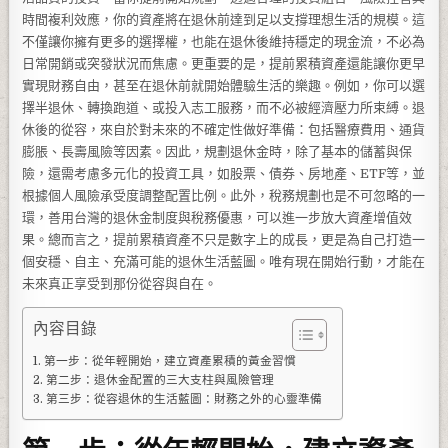
時間複利效應，你的資產將在退休前達到足以支撐理想生活的規模。這
不僅讓你擁有更多的選擇權，也能在退休後維持穩定的現金流，不必為
日常開銷或突發狀況而焦慮。更重要的是，提前累積資產還能讓你更早
實現財務自由，甚至在退休前就開始體驗生活的樂趣。例如，你可以選
擇半退休、轉換跑道、或投入志工服務，而不必被經濟壓力所束縛。退
休後的從容，來自於對未來的不確定性做好準備：包括醫療費用、通貨
膨脹、長壽風險等因素。因此，規劃退休金時，除了基本的儲蓄與保
險，還需考慮多元化的投資工具，如股票、債券、房地產、ETF等，並
根據個人風險承受度調整配置比例。此外，稅務規劃也是不可忽略的一
環，善用台灣的退休金制度與稅務優惠，可以進一步放大資產增值效
果。總而言之，提前累積資產不只是數字上的成長，更是為自己打造一
個安穩、自主、充滿可能的退休生活藍圖。唯有現在開始行動，才能在
未來真正享受到那份從容與自在。
內容目錄
第一步：從年輕開始，建立資產累積的黃金習慣
第二步：退休金配置的三大支柱與風險管理
第三步：從容退休的生活藍圖：財務之外的心靈準備