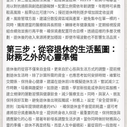
用以對抗通膨與創造超額報酬。配置比例需依年齡調整，年輕時可承擔
較高風險，股票佔比可達70%；接近退休時則逐步增加固定收益資
產。風險管理方面，建議分散投資區域與產業，避免集中在單一標的。
同時，購買適當的醫療險與長照險，轉嫁老年健康風險。定期檢視投資
組合績效並進行再平衡，確保資產配置符合目標。透過這樣的多層次規
劃，退休後的收入來源將更加穩固，即使市場波動也不影響生活品質。
第三步：從容退休的生活藍圖：
財務之外的心靈準備
退休後的從容不僅來自金錢，更來自於心態與生活方式的調整。提前規
劃退休生活時，除了計算所需的資金，也應思考如何安排時間、維繫社
交關係、保持身心健康。建議在退休前5年模擬退休生活，嘗試減少工
作時數，培養興趣愛好，如旅遊、園藝、學習新技能或參與社區服務。
建立規律的運動習慣與健康飲食，減少醫療支出。同時，與家人、朋友
保持良好互動，避免退休後出現孤獨感。財務上，設定「安全提領率」
原則（如每年提領總資產的4%），確保退休金不會提前耗盡。還可考
慮將部分資產轉為年金，提供終身收入保證。最重要的是，保持開放與
適應變化的心態，隨著年齡增長調整生活步調。當你同時做好財務與心
靈的準備，退休不再是終點，而是人生中最精彩、最從容的一段旅程。