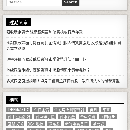
Search for:
近期文章
吸收穩定資金 純網銀祭高利優惠搶攻客戶存款
國銀放款餘額再創新高 民企備貨與個人借貸雙強勁 反映經濟動能與資
金需求熱絡
匯率評價面處於低檔 新興市場貨幣升值空間可期
地緣政治重組供應鏈 新興市場股債迎來黃金機遇？
多貸同堂引爆錢潮！單月千億資金狂押台股，散戶與法人的最新算盤
標籤
THERMAGE FLX
今日金價
住宅用火災警報器
佛具
印章
台中室內設計
台東伴手禮
台東名產
台東必買
大圖輸出
宜蘭民宿
實木地板
微晶瓷
新竹婚宴會館
晶亮瓷