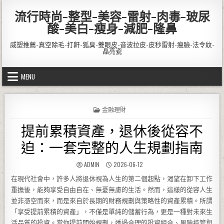
Skip to content
流行時尚-整型-美容-雷射-肉毒-玻尿
酸-美白-瘦身-減肥-隆鼻
威塑推薦-真空除毛-打鼾-狐臭-雙眼皮-音波拉皮-皮秒雷射-瘦臉-法令紋-
晶亮瓷
MENU
POSTED IN
金融理財
提前累積資產，退休後從容不
迫：一套完整的人生規劃指南
AUTHOR:
PUBLISHED DATE:
ADMIN
2026-06-12
在現代社會中，許多人將退休視為人生的第二個起點，渴望在卸下工作
重擔後，能夠享受自由自在、無憂無慮的生活。然而，這樣的從容人生
並非憑空而來，而是來自於長期的財務規劃與策略性的資產累積。所謂
「享受提前累積的資產」，不僅是單純的儲蓄行為，更是一種對未來生
活品質的投資。當你提前開始規劃，透過合理的投資組合、風險控管與