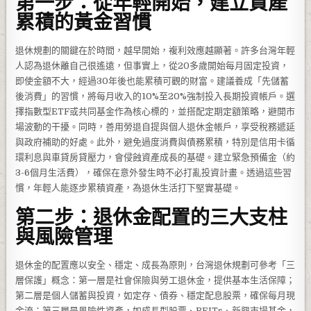
第一步：從年輕開始，建立資產
累積的黃金習慣
退休規劃的關鍵在於時間，越早開始，複利效應越顯著。許多台灣年輕
人認為退休離自己很遙遠，但事實上，從20多歲開始每月固定投資，
即使金額不大，經過30年後也能累積可觀的財富。建議養成「先儲蓄
後消費」的習慣，將每月收入的10%至20%強制投入長期投資帳戶。選
擇指數型ETF或共同基金作為核心標的，並搭配定期定額策略，避開市
場波動的干擾。同時，善用勞退自提與個人退休金帳戶，享受稅務遞延
與政府補助的好處。此外，避免過度消費與債務累積，特別是信用卡循
環利息與車貸房貸壓力，會侵蝕資產成長的基礎。建立緊急預備金（約
3-6個月生活費），確保在意外發生時不必打亂投資計畫。透過這些習
慣，年輕人能逐步累積資產，為退休生活打下堅實基礎。
第二步：退休金配置的三大支柱
與風險管理
退休金的配置應以安全、穩定、成長為原則，台灣退休規劃可參考「三
層保護」概念：第一層是社會保險與勞工退休金，提供基本生活保障；
第二層是個人儲蓄與投資，如定存、債券、穩定配息股票，確保每月現
金流；第三層是風險性資產，如成長型股票、REITs、新興市場基金，