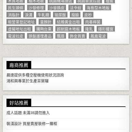
木質地板
柚木地板
桃園機場接送
桃園音波拉提
植髮
民生頭條
沙發修理
沙發換皮
法令紋
海島型木地板
消脂針
淚溝
牛軋糖
玻尿酸
瘦臉
皮秒
租營業登記地址
童顏針
結婚黃金出租
肉毒桿菌
虛擬地址出租
購夠台東
超耐磨木地板
隆乳
隱形鐵窗
電波拉皮
頭髮護理產品
飄眉
飾金買賣
鳳凰電波
廠商推薦
晨達提供多種
空壓機
使用狀況諮詢
鴻和興專業於生產
茶葉罐
好站推薦
成人話題
未滿18請勿進入
裝潢設計
買屋賣屋裝修一羅框