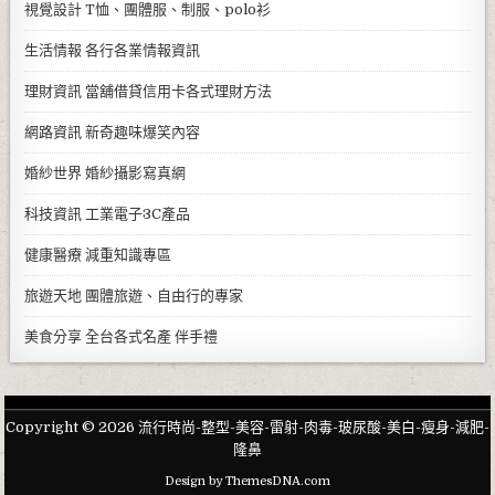
視覺設計
T恤、團體服、制服、polo衫
生活情報
各行各業情報資訊
理財資訊
當舖借貸信用卡各式理財方法
網路資訊
新奇趣味爆笑內容
婚紗世界
婚紗攝影寫真網
科技資訊
工業電子3C產品
健康醫療
減重知識專區
旅遊天地
團體旅遊、自由行的專家
美食分享
全台各式名產 伴手禮
Copyright © 2026 流行時尚-整型-美容-雷射-肉毒-玻尿酸-美白-瘦身-減肥-
隆鼻
Design by ThemesDNA.com