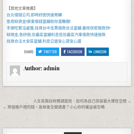
【其他文章推薦】
台北借錢
公司,即時紓困快速周轉
急用缺資金!
屏東借錢
當舖助你渡難關!
手頭吃緊沒處籌,找尋
台中支票借款
合法當舖,審核保密撥款快!
缺現金,急紓困,
信義區當舖
利息低
信義區汽車借款
快速撥款
找尋合法
大安區當舖
,利息公道安心貸安心還
SHARE:
TWITTER
FACEBOOK
LINKEDIN
Author:
admin
文章導覽
人生各階段財務調度術：如何為自己保留最大彈性空間 →
← 勞退帳戶裡的錢，身故後全變遺產？小心你的權益被忽略