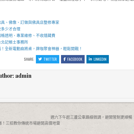
】
佛具
、佛像、訂做與
佛具店
整修專家
收多少才合理
價格透明、專業維修、不收隱藏費
台北記帳士事務所
惱！全新
電動麻將桌
，牌咖聚會神器，輕鬆開戰！
SHARE:
TWITTER
FACEBOOK
LINKEDIN
uthor:
admin
週六下午起三蘆公車路線微調，避開管制更順暢！
漲！三招教你傳統市場避開高價地雷