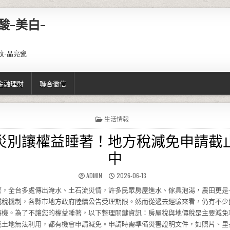
酸-美白-
紋-晶亮瓷
金融理財
聯合徵信
POSTED IN
生活情報
災別讓權益睡著！地方稅減免申請截
中
AUTHOR:
PUBLISHED DATE:
ADMIN
2026-06-13
繁，全台多處傳出淹水、土石流災情，許多民眾房屋進水、傢具泡湯，農田更是
減稅機制，各縣市地方政府陸續公告受理期限。然而從過去經驗來看，仍有不少
時機。為了不讓您的權益睡著，以下整理關鍵資訊：房屋稅與地價稅是主要減免
或土地無法利用，都有機會申請減免。申請時需準備災害證明文件，如照片、里