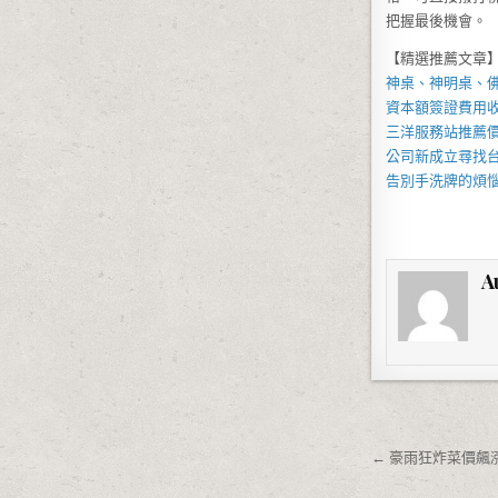
把握最後機會。
【精選推薦文章
神桌、
神明桌
、
資本額簽證費用
三洋服務站
推薦
公司新成立尋找
告別手洗牌的煩
A
文章導覽
← 豪雨狂炸菜價飆