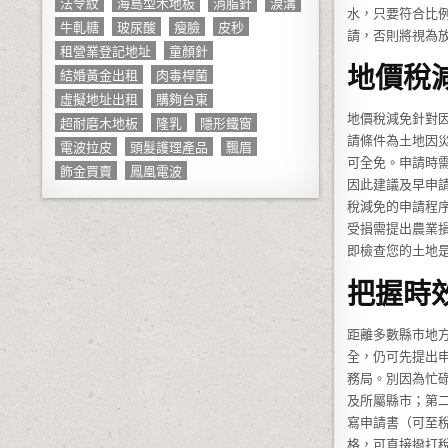
法令紋
海島型木地板
消脂針
淚溝
水，只要符合比
牛軋糖
玻尿酸
瘦臉
皮秒
請，否則將視為
租營業登記地址
童顏針
地價稅
結婚黃金出租
肉毒桿菌
虛擬地址出租
購夠台東
地價稅減免針對
超耐磨木地板
隆乳
隱形鐵窗
請條件為土地因
電波拉皮
頭髮護理產品
飄眉
可全免。申請時
飾金買賣
鳳凰電波
因此建議及早申
稅減免的申請程
受損需提出農業
即檢查您的土地
把握時
距離多數縣市地
全，仍可先提出
務局。別因為忙
及所屬縣市；第
寫申請書（可至
格，可直接撥打