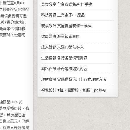
受理至8月31
美食分享
全台各式名產 伴手禮
請立刻查詢所在地稅
科技資訊
工業電子3C產品
災無情但稅務有溫
短短幾分鐘就能
裝潢設計
買屋賣屋裝修一羅框
託專業估價師協
天而降，需要您
健康醫療
減重知識專區
成人話題
未滿18請勿進入
生活情報
各行各業情報資訊
網路資訊
新奇趣味爆笑內容
理財資訊
當舖借貸信用卡各式理財方法
視覺設計
T恤、團體服、制服、polo衫
建築30%以
房屋受損照片、修
您，若房屋已全
理費12萬元，已超
，就算只是輕微淹