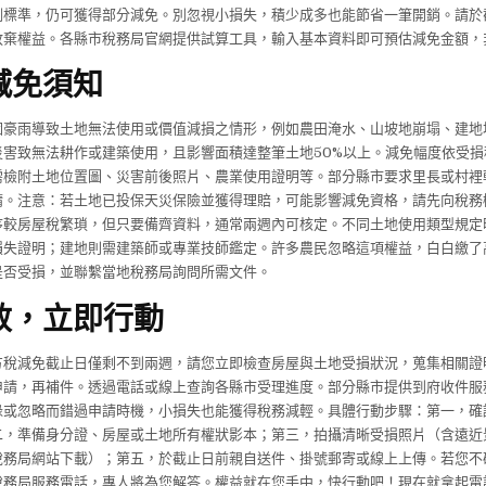
例標準，仍可獲得部分減免。別忽視小損失，積少成多也能節省一筆開銷。請於
放棄權益。各縣市稅務局官網提供試算工具，輸入基本資料即可預估減免金額，
減免須知
因豪雨導致土地無法使用或價值減損之情形，例如農田淹水、山坡地崩塌、建地
災害致無法耕作或建築使用，且影響面積達整筆土地50%以上。減免幅度依受損
需檢附土地位置圖、災害前後照片、農業使用證明等。部分縣市要求里長或村裡
請。注意：若土地已投保天災保險並獲得理賠，可能影響減免資格，請先向稅務
序較房屋稅繁瑣，但只要備齊資料，通常兩週內可核定。不同土地使用類型規定
損失證明；建地則需建築師或專業技師鑑定。許多農民忽略這項權益，白白繳了
是否受損，並聯繫當地稅務局詢問所需文件。
效，立即行動
方稅減免截止日僅剩不到兩週，請您立即檢查房屋與土地受損狀況，蒐集相關證
申請，再補件。透過電話或線上查詢各縣市受理進度。部分縣市提供到府收件服
碌或忽略而錯過申請時機，小損失也能獲得稅務減輕。具體行動步驟：第一，確
二，準備身分證、房屋或土地所有權狀影本；第三，拍攝清晰受損照片（含遠近
稅務局網站下載）；第五，於截止日前親自送件、掛號郵寄或線上上傳。若您不
稅務局服務電話，專人將為您解答。權益就在您手中，快行動吧！現在就拿起電