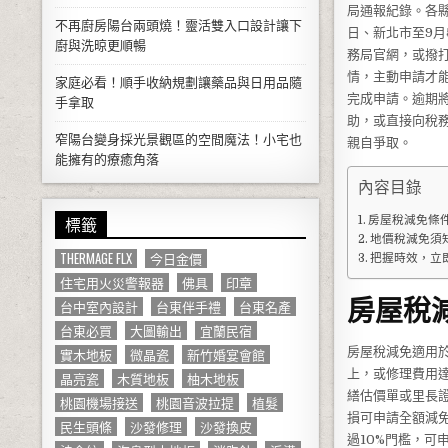
局通報紀錄。各縣
不再廚房陽台兩頭燒！靈活雙入口設計讓下
日、新北市至9月
廚與洗晾更順暢
務局官網，或撥打
情，主動申請才
家庭必看！順手收納規劃讓藥品與日用品隨
完成申請。逾期
手拿取
助，或直接向稅
窄陽台變身採光景觀區的空間魔法！小宅也
親自爭取。
能擁有的療癒角落
內容目錄
標籤
房屋稅減免條
地價稅減免須
THERMAGE FLX
今日金價
把握時效，立
住宅用火災警報器
佛具
印章
房屋稅
台中室內設計
台東伴手禮
台東名產
台東必買
大圖輸出
宜蘭民宿
房屋稅減免適用
實木地板
微晶瓷
新竹婚宴會館
上，或修理費用
晶亮瓷
木質地板
柚木地板
繕估價單或里長
桃園機場接送
桃園音波拉提
植髮
損可申請全額減免
民生頭條
沙發修理
沙發換皮
過10%門檻，