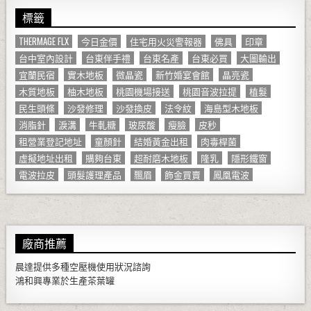
標籤
THERMAGE FLX
今日金價
住宅用火災警報器
佛具
印章
台中室內設計
台東伴手禮
台東名產
台東必買
大圖輸出
宜蘭民宿
實木地板
微晶瓷
新竹婚宴會館
晶亮瓷
木質地板
柚木地板
桃園機場接送
桃園音波拉提
植髮
民生頭條
沙發修理
沙發換皮
法令紋
海島型木地板
消脂針
淚溝
牛軋糖
玻尿酸
瘦臉
皮秒
租營業登記地址
童顏針
結婚黃金出租
肉毒桿菌
虛擬地址出租
購夠台東
超耐磨木地板
隆乳
隱形鐵窗
電波拉皮
頭髮護理產品
飄眉
飾金買賣
鳳凰電波
廠商推薦
晨達提供多種
空壓機
使用狀況諮詢
鴻和興專業於生產
茶葉罐