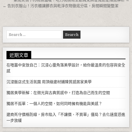
文章導覽
← 告別衣服山！污衣櫃讓髒衣與乾淨衣物徹底分區，房間瞬間變整潔
Search for:
近期文章
在喧囂中安放自己：沉浸心靈角落美學設計，給你最溫柔的包容與安全
感
沉浸飯店式生活氛圍 用頂級建材鋪陳質感居家美學
獨居美學新解：在微光與古典質感中，打造為自己而生的空間
獨居不孤單：一個人的空間，如何同時擁有機能與美感？
建商死守價格防線，房市陷入「不讓價、不買單」僵局？去化速度恐進
一步放緩