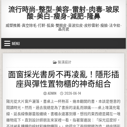
Skip to content
流行時尚-整型-美容-雷射-肉毒-玻尿
酸-美白-瘦身-減肥-隆鼻
威塑推薦-真空除毛-打鼾-狐臭-雙眼皮-音波拉皮-皮秒雷射-瘦臉-法令紋-
晶亮瓷
MENU
POSTED IN
裝潢設計
面窗採光書房不再凌亂！隱形插
座與彈性置物櫃的神奇組合
AUTHOR:
PUBLISHED DATE:
ADMIN
2026-06-14
陽光從大片窗戶灑落，書桌上一杯熱茶、幾本翻開的書，本該是愜意的
閱讀時光。然而，過去我總是為了書房的凌亂而頭痛——桌上堆滿充電
線、延長線像藤蔓般纏繞，書櫃永遠塞到爆，想找的東西總是藏在一堆
雜物底下。直到設計師朋友來家裡一看，指著窗邊說：「採光這麼好，
不該被亂糟糟的線材和雜物糟蹋。」他提出了兩個關鍵改造：插座隱形