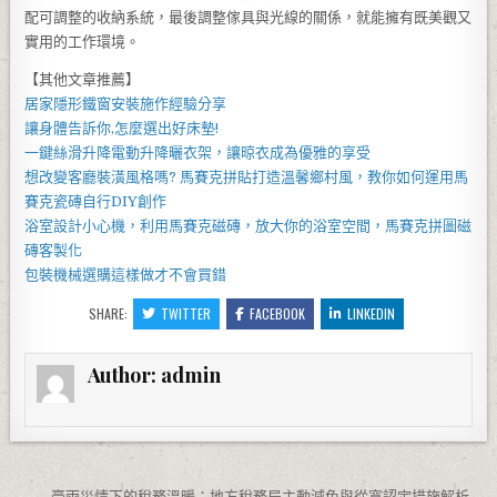
配可調整的收納系統，最後調整傢具與光線的關係，就能擁有既美觀又
實用的工作環境。
【其他文章推薦】
居家
隱形鐵窗
安裝施作經驗分享
讓身體告訴你,怎麼選出好
床墊
!
一鍵絲滑升降
電動升降曬衣架
，讓晾衣成為優雅的享受
想改變客廳裝潢風格嗎?
馬賽克拼貼
打造溫馨鄉村風，教你如何運用
馬
賽克瓷磚
自行DIY創作
浴室設計小心機，利用
馬賽克磁磚
，放大你的浴室空間，
馬賽克拼圖
磁
磚客製化
包裝機械
選購這樣做才不會買錯
SHARE:
TWITTER
FACEBOOK
LINKEDIN
Author:
admin
豪雨災情下的稅務溫暖：地方稅務局主動減免與從寬認定措施解析 →