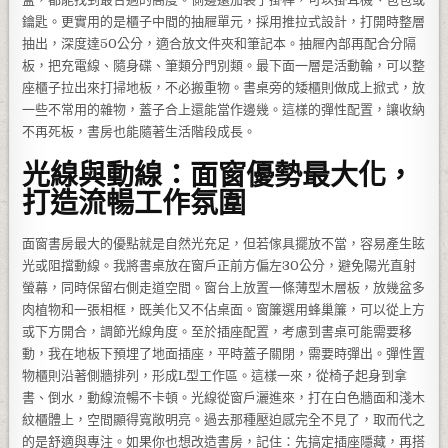
鑰匙。更實用的是櫃子中間的抽屜單元，採用推拉式設計，打開時整層
抽出，深度達50公分，適合放文件夾和筆記本。抽屜內部再配合分隔
板，把充電線、隨身碟、筆類分門別類。最下面一層是活動輪，可以整
座櫃子拉出來打掃地板，不必搬重物。書桌旁的矮櫃則做成上掀式，放
一些不常用的雜物，蓋子合上還能當作邊幾。這樣的彈性配置，讓收納
不再死板，書房也能隨著生活階段成長。
光線與動線：面窗優勢最大化，
打造流暢工作氛圍
面窗書房最大的優點就是自然光充足，但若傢具擺放不當，容易產生眩
光或阻擋動線。我將書桌放在窗戶正前方偏左30公分，避免陽光直射
螢幕，同時保留右側走道空間。窗台上放置一條薄型木層板，放幾盆多
肉植物和一張相框，既美化又不佔桌面。窗簾選用蜂巢簾，可以從上方
或下方開合，調節光線角度。至於插座配置，考慮到書桌可能需要移
動，我在地板下預埋了地面插座，平時蓋子關閉，需要時彈出。彈性置
物櫃則沿著側牆排列，形成L型工作區。這樣一來，從椅子起身到拿
書、倒水，動線流暢不卡頓。光線從窗戶灑進來，打在白色牆面和淺木
紋櫃體上，空間顯得寬敞明亮。過去那種壓迫感完全不見了，取而代之
的是舒適與專注。如果你也想改造書房，記住：先搞定插座隱藏，再搭