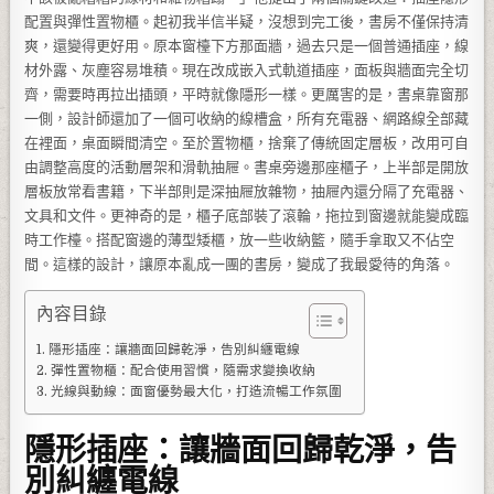
配置與彈性置物櫃。起初我半信半疑，沒想到完工後，書房不僅保持清
爽，還變得更好用。原本窗檯下方那面牆，過去只是一個普通插座，線
材外露、灰塵容易堆積。現在改成嵌入式軌道插座，面板與牆面完全切
齊，需要時再拉出插頭，平時就像隱形一樣。更厲害的是，書桌靠窗那
一側，設計師還加了一個可收納的線槽盒，所有充電器、網路線全部藏
在裡面，桌面瞬間清空。至於置物櫃，捨棄了傳統固定層板，改用可自
由調整高度的活動層架和滑軌抽屜。書桌旁邊那座櫃子，上半部是開放
層板放常看書籍，下半部則是深抽屜放雜物，抽屜內還分隔了充電器、
文具和文件。更神奇的是，櫃子底部裝了滾輪，拖拉到窗邊就能變成臨
時工作檯。搭配窗邊的薄型矮櫃，放一些收納籃，隨手拿取又不佔空
間。這樣的設計，讓原本亂成一團的書房，變成了我最愛待的角落。
內容目錄
隱形插座：讓牆面回歸乾淨，告別糾纏電線
彈性置物櫃：配合使用習慣，隨需求變換收納
光線與動線：面窗優勢最大化，打造流暢工作氛圍
隱形插座：讓牆面回歸乾淨，告
別糾纏電線