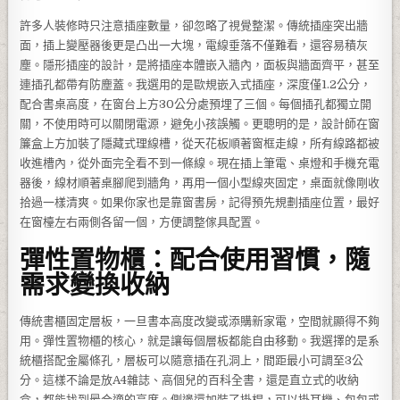
許多人裝修時只注意插座數量，卻忽略了視覺整潔。傳統插座突出牆
面，插上變壓器後更是凸出一大塊，電線垂落不僅難看，還容易積灰
塵。隱形插座的設計，是將插座本體嵌入牆內，面板與牆面齊平，甚至
連插孔都帶有防塵蓋。我選用的是歐規嵌入式插座，深度僅1.2公分，
配合書桌高度，在窗台上方30公分處預埋了三個。每個插孔都獨立開
關，不使用時可以關閉電源，避免小孩誤觸。更聰明的是，設計師在窗
簾盒上方加裝了隱藏式理線槽，從天花板順著窗框走線，所有線路都被
收進槽內，從外面完全看不到一條線。現在插上筆電、桌燈和手機充電
器後，線材順著桌腳爬到牆角，再用一個小型線夾固定，桌面就像剛收
拾過一樣清爽。如果你家也是靠窗書房，記得預先規劃插座位置，最好
在窗檯左右兩側各留一個，方便調整傢具配置。
彈性置物櫃：配合使用習慣，隨
需求變換收納
傳統書櫃固定層板，一旦書本高度改變或添購新家電，空間就顯得不夠
用。彈性置物櫃的核心，就是讓每個層板都能自由移動。我選擇的是系
統櫃搭配金屬條孔，層板可以隨意插在孔洞上，間距最小可調至3公
分。這樣不論是放A4雜誌、高個兒的百科全書，還是直立式的收納
盒，都能找到最合適的高度。側邊還加裝了掛桿，可以掛耳機、包包或