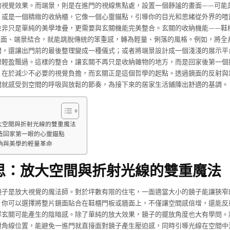
的視覺效果。而端景，則是在進門的視線焦點處，設置一個靜謐的畫面——可能
，或是一個精緻的收納櫃，它像一個心靈錨點，引導你的目光和思緒從外界的喧
並非只是單純的美學堆疊，更需要與玄關機能完美整合。玄關的收納機能——鞋
鏡面、端景結合，就能跳脫傳統的笨重感，轉為輕量、俐落的風格。例如，將全
間，還讓出門前的最後整理變成一種儀式；或者將端景設計成一個淺淺的展示平
線輕盈飄過。這樣的整合，讓玄關不再只是收納雜物的地方，而是回家後第一個
，在於減少不必要的視覺負擔，而玄關正是這個哲學的起點。透過鏡面的反射與
間就感受到空間的呼吸與放鬆的節奏，為接下來的居家生活鋪陳出舒適的基調。
大空間與折射光線的雙重魔法
造回家第一眼的心靈錨點
納與美學的輕量革命
思：放大空間與折射光線的雙重魔法
鏡子是放大視覺的魔法師。對於坪數有限的住宅，一面適當大小的鏡子能讓狹窄
。你可以選擇將整片鏡面貼合在鞋櫃門板或牆面上，不僅讓空間感倍增，還能反
解玄關可能產生的陰暗感。除了單純的放大效果，鏡子的擺放角度也大有學問。
對角線位置，能避免一進門就直接面對鏡子產生壓迫感，同時引導光線在空間中