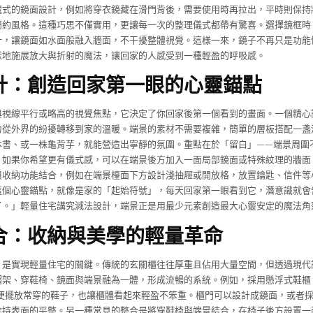
藏式的鏡面設計，例如將穿衣鏡藏在滑門背後，需要使用時再拉出，平時則保持
簡約風格。這種巧思不僅實用，更讓每一次的整理儀式都帶有驚喜。選擇鏡框時
計，讓鏡面如水面般融入牆面，不干擾整體視覺。這樣一來，鏡子不再只是功能
默地施展放大與折射的魔法，讓回家的人感受到一種輕盈的呼吸感。
計：創造回家第一眼的心靈錨點
與視線平行或略高的視覺焦點，它決定了你回家後第一個看到的畫面。一個精心
力從外界的紛擾轉移到家的溫暖。端景的素材不需要複雜，簡單的層板搭配一盞
本書、或一株龜背芋，就能營造出寧靜的氛圍。重點在於「留白」——端景周圍
。如果你希望更有儀式感，可以在端景後方加入一面局部鏡面或特殊紋理的牆面
與收納功能結合，例如在端景檯面下方設計淺抽屜或開放格，放置鑰匙、信件等
這個心靈錨點，就像是家的「起始符號」，每天回家第一眼看到它，潛意識就會
了。」輕量住宅講究減法設計，端景正是用最少元素創造最大心靈安定的魔法角
合：收納與美學的輕量革命
，是實現輕量住宅的關鍵。傳統的玄關櫃往往厚重且佔用大量空間，但透過現代
帽架、穿鞋椅、鏡面與端景融為一體，形成流暢的系統。例如，採用懸浮式鞋櫃，
方便擺放常穿的鞋子，也讓櫃體看起來輕盈不笨重。櫃門可以設計成鏡面，或者
維持表面的平整。另一種常見的整合是將穿鞋椅與端景結合，在椅子後方設置一