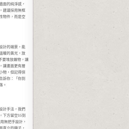
牆面的純淨感，
，建議採用無框
性物件，而是空
設計的端景，能
溫暖的黃光，放
不要堆放雜物，讓
，讓畫面更有層
小物，但記得保
告訴你：「你到
落。
設計手法，我們
下方留空15到
採用無把手設計，
面直立的鏡子，