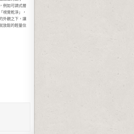
，例如可調式層
「視覺乾淨」，
的外觀之下，讓
就放鬆的輕量住