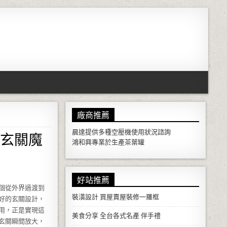
廠商推薦
玄關魔
晨達提供多種
空壓機
使用狀況諮詢
鴻和興專業於生產
茶葉罐
好站推薦
個從外界過渡到
裝潢設計
買屋賣屋裝修一羅框
好的玄關設計，
用，正是實現這
美食分享
全台各式名產 伴手禮
玄關瞬間放大，