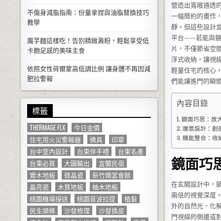
營造出寬敞通透
不傷身減脂指南：份量拿捏與油脂替換技巧
一幅簡約的畫作
教學
靜。但這些設計
平台——若能與
魔芋麵這樣吃！告別精緻澱粉，輕鬆享受低
片，不僅節省空
卡飽足感的美味主食
浮式收納，讓視
依照女性荷爾蒙高低調比例 讓身體不再因減
輕量住宅的核心
肥拉警報
們能讓進門的瞬
內容目錄
標籤
鏡面巧思：放
THERMAGE FLX
今日金價
端景設計：創
住宅用火災警報器
佛具
印章
機能整合：收
台中室內設計
台東伴手禮
台東名產
鏡面巧
台東必買
大圖輸出
宜蘭民宿
實木地板
微晶瓷
新竹婚宴會館
在玄關設計中，
晶亮瓷
木質地板
柚木地板
兩倍的視覺深度
桃園機場接送
桃園音波拉提
植髮
外的自然光，化
民生頭條
沙發修理
沙發換皮
門視線的側邊或