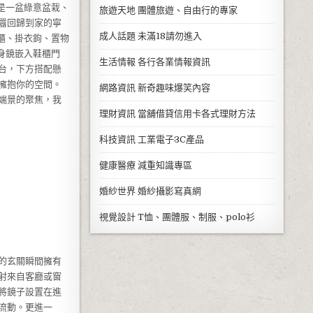
是一盆綠意盆栽、
旅遊天地
團體旅遊、自由行的專家
囂回歸到家的寧
成人話題
未滿18請勿進入
櫃、掛衣鉤、置物
身鏡嵌入鞋櫃門
生活情報
各行各業情報資訊
台，下方搭配懸
擁抱你的空間。
網路資訊
新奇趣味爆笑內容
端景的聚焦，我
理財資訊
當舖借貸信用卡各式理財方法
科技資訊
工業電子3C產品
健康醫療
減重知識專區
婚紗世界
婚紗攝影寫真網
視覺設計
T恤、團體服、制服、polo衫
的玄關瞬間擁有
射來自客廳或窗
將鏡子設置在進
流動。更進一