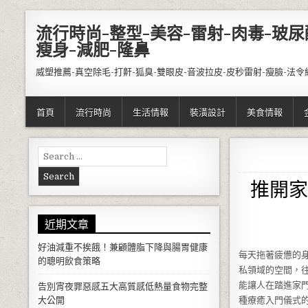
Skip to content
流行時尚-整型-美容-雷射-肉毒-玻尿
瘦身-減肥-隆鼻
威塑推薦-真空除毛-打鼾-狐臭-雙眼皮-音波拉皮-皮秒雷射-瘦臉-法令
首頁
流行時尚
生活情報
裝潢設計
美食情報
Search for:
推開家
近期文章
好油減重不挨餓！兼顧體脂下降與腸胃健康
每天拖著疲憊的
的聰明飲食策略
私領域的空間，
能讓人在踏進家
告別宵夜罪惡感五大高質感低熱量食物完整
大公開
種療癒入門儀式