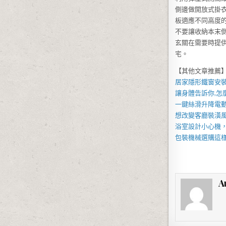
側邊做開放式掛
板適應不同高度
不要讓收納本末
玄關在需要時提
宅。
【其他文章推薦
居家
隱形鐵窗
安
讓身體告訴你,怎
一鍵絲滑升降
電
想改變客廳裝潢
浴室設計小心機
包裝機械
選購這
A