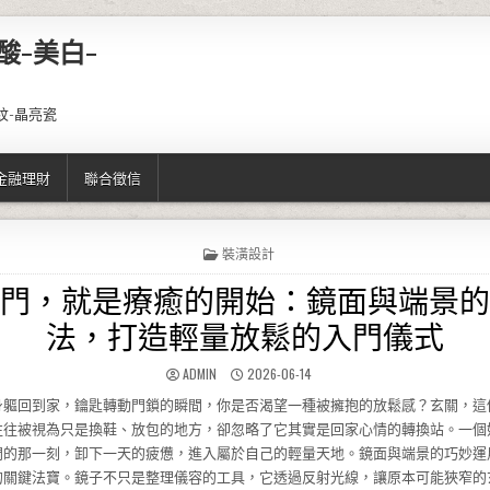
酸-美白-
紋-晶亮瓷
金融理財
聯合徵信
POSTED IN
裝潢設計
門，就是療癒的開始：鏡面與端景的
法，打造輕量放鬆的入門儀式
AUTHOR:
PUBLISHED DATE:
ADMIN
2026-06-14
身軀回到家，鑰匙轉動門鎖的瞬間，你是否渴望一種被擁抱的放鬆感？玄關，這
往往被視為只是換鞋、放包的地方，卻忽略了它其實是回家心情的轉換站。一個
門的那一刻，卸下一天的疲憊，進入屬於自己的輕量天地。鏡面與端景的巧妙運
的關鍵法寶。鏡子不只是整理儀容的工具，它透過反射光線，讓原本可能狹窄的