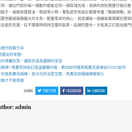
衣架，讓出門前的每一個動作都能在同一個區域完成。收納內部則需要仔細分層
的鞋子，抽屜放置鞋油、鞋拔等小物。重點是所有設計都要考量「動線順暢」與
倒置地變成面積龐大的主角。輕量革命的核心，就是讓每一個機能都隱藏在簡潔
供全面的支援，在不需要時保持空靈的氣質。這樣的整合，才能真正打造出進門
】
裝施作經驗分享
麼選出好
床墊
!
動升降曬衣架
，讓晾衣成為優雅的享受
風格嗎?
馬賽克拼貼
打造溫馨鄉村風，教你如何運用
馬賽克瓷磚
自行DIY創作
，利用
馬賽克磁磚
，放大你的浴室空間，
馬賽克拼圖
磁磚客製化
樣做才不會買錯
SHARE:
TWITTER
FACEBOOK
LINKEDIN
uthor:
admin