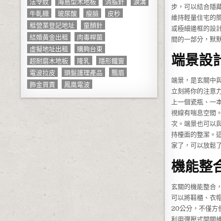
法令紋
海島型木地板
消脂針
淚溝
步，可以結合隱
牛軋糖
玻尿酸
瘦臉
皮秒
維持輕量住宅的
租營業登記地址
童顏針
或極細邊框的設
結婚黃金出租
肉毒桿菌
間的一部分，默
虛擬地址出租
購夠台東
端景設
超耐磨木地板
隆乳
隱形鐵窗
電波拉皮
頭髮護理產品
飄眉
端景，是玄關中
飾金買賣
鳳凰電波
立刻將你的注意
上一個瓷瓶、一
視線有喘息空間
次。端景也可以
持檯面的整潔。
家了，可以放鬆
機能整
玄關的機能整合
可以將鞋櫃、衣
20公分，不僅
利用彈壓式開關