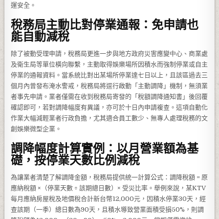
運安全。
稅務局主動比對停業通報：免申請也
能自動減稅
除了被動受理申請，稅務局更進一步與地方政府災害應變中心、商業處
及衛生局等單位橫向聯繫，主動取得娛樂場所因積水而強制停業或自主
停業的通報資料。當系統比對出某場所停業達七日以上，且該區過去三
個月內曾發布淹水警戒，稅務局將逕行啟動「主動調降」機制，無須業
者事先申請。業者僅需在收到稅務局寄發的「稅額調降通知書」後回覆
確認即可，若對調降幅度有異議，亦可於十日內申請複查。這項自動化
作業大幅減輕業者行政負擔，尤其適合員工數少、無專人處理稅務的文
創娛樂微型企業。
調降幅度計算實例：以月營業額為基
礎，按停業天數比例減稅
為讓業者清楚了解調降金額，稅務局提供統一計算公式：調降稅額 = 原
應納稅額 ×（停業天數 ÷ 該期總日數）× 受災比率。舉例來說，某KTV
每月應納房屋稅及地價稅合計新台幣12,000元，因積水停業30天，經
查該期（一季）總日數為90天，且積水導致營業面積受損50%，則調