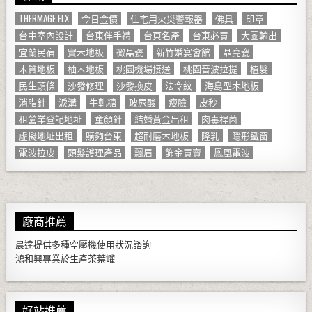
THERMAGE FLX
今日金價
住宅用火災警報器
佛具
印章
台中室內設計
台東伴手禮
台東名產
台東必買
大圖輸出
宜蘭民宿
實木地板
微晶瓷
新竹婚宴會館
晶亮瓷
木質地板
柚木地板
桃園機場接送
桃園音波拉提
植髮
民生頭條
沙發修理
沙發換皮
法令紋
海島型木地板
消脂針
淚溝
牛軋糖
玻尿酸
瘦臉
皮秒
租營業登記地址
童顏針
結婚黃金出租
肉毒桿菌
虛擬地址出租
購夠台東
超耐磨木地板
隆乳
隱形鐵窗
電波拉皮
頭髮護理產品
飄眉
飾金買賣
鳳凰電波
廠商推薦
晨達提供多種
空壓機
使用狀況諮詢
鴻和興專業於生產
茶葉罐
好站推薦