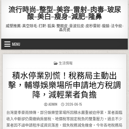
Skip to content
流行時尚-整型-美容-雷射-肉毒-玻尿
酸-美白-瘦身-減肥-隆鼻
威塑推薦-真空除毛-打鼾-狐臭-雙眼皮-音波拉皮-皮秒雷射-瘦臉-法令紋-
晶亮瓷
MENU
POSTED IN
生活情報
積水停業別慌！稅務局主動出
擊，輔導娛樂場所申請地方稅調
降，減輕業者負擔
AUTHOR:
PUBLISHED DATE:
ADMIN
2026-06-15
台灣夏季豪雨頻傳，部分娛樂營業場所因積水嚴重被迫停業，業者面臨
收入中斷卻仍需繳納房屋稅、地價稅等固定稅負的雙重壓力。過去不少
業者因不諳申請程序或資訊落差，錯失稅務減免機會。今年各地稅務局