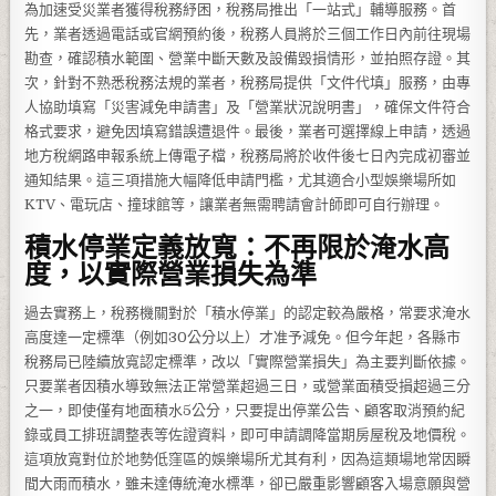
為加速受災業者獲得稅務紓困，稅務局推出「一站式」輔導服務。首
先，業者透過電話或官網預約後，稅務人員將於三個工作日內前往現場
勘查，確認積水範圍、營業中斷天數及設備毀損情形，並拍照存證。其
次，針對不熟悉稅務法規的業者，稅務局提供「文件代填」服務，由專
人協助填寫「災害減免申請書」及「營業狀況說明書」，確保文件符合
格式要求，避免因填寫錯誤遭退件。最後，業者可選擇線上申請，透過
地方稅網路申報系統上傳電子檔，稅務局將於收件後七日內完成初審並
通知結果。這三項措施大幅降低申請門檻，尤其適合小型娛樂場所如
KTV、電玩店、撞球館等，讓業者無需聘請會計師即可自行辦理。
積水停業定義放寬：不再限於淹水高
度，以實際營業損失為準
過去實務上，稅務機關對於「積水停業」的認定較為嚴格，常要求淹水
高度達一定標準（例如30公分以上）才准予減免。但今年起，各縣市
稅務局已陸續放寬認定標準，改以「實際營業損失」為主要判斷依據。
只要業者因積水導致無法正常營業超過三日，或營業面積受損超過三分
之一，即使僅有地面積水5公分，只要提出停業公告、顧客取消預約紀
錄或員工排班調整表等佐證資料，即可申請調降當期房屋稅及地價稅。
這項放寬對位於地勢低窪區的娛樂場所尤其有利，因為這類場地常因瞬
間大雨而積水，雖未達傳統淹水標準，卻已嚴重影響顧客入場意願與營