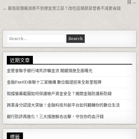
錢 →
← 豪雨菜價飆漲買不到便宜青江菜？改吃這類蔬菜營養不減更省錢
Search for:
近期文章
金管會聯手銀行堵死詐騙金流 關鍵措施全面曝光
金融FastID串聯十三家機構 數位驗證迎來全新里程碑
阻擋螢幕截圖如何保護帳戶資金安全？揭開金融防護新防線
跨業身分認證大突破！金融科技共創平台如何翻轉你的數位生活
銀行防詐再進化！三大措施聯合出擊，守住你的血汗錢
標籤