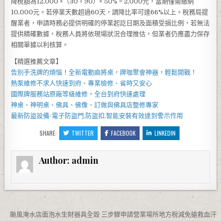
降稅額為12,000 ×（30 ÷ 90）× 50% = 2,000元，當期僅需繳納
10,000元。若停業天數超過60天，調降比率可達66%以上。稅務局提
醒業者，申請時務必提供明確的停業起訖日期及面積受損比例，若無法
提供精確數據，稅務人員將依現場狀況合理推估，但業者仍應盡力保存
相關單據以利核算。
【精選推薦文章】
告別手洗牌的煩惱！全新
電動麻將桌
，牌咖聚會神器，輕鬆開戰！
熱泵維修
不求人快速到府、專業檢修、省時又安心
國際牌服務站
原廠等級維修，全台到府快速處理
神桌、
神明桌
、
佛具
、佛像、訂做與
佛具店
整修專家
最新防盜設備-
電子防盜門
,
防盜扣
,智能安裝有效達到警示作用
SHARE:
TWITTER
FACEBOOK
LINKEDIN
Author:
admin
文章導覽
颱風淹水店面泡水生財器具全毀 三步驟申請營業場所地方稅減免搶救血汗