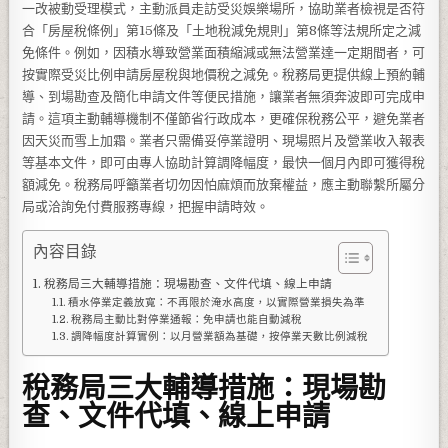
一改被動受理模式，主動派員走訪受災娛樂場所，協助業者檢視是否符
合「房屋稅條例」第15條及「土地稅減免規則」第8條等法規所定之減
免條件。例如，因積水導致營業面積縮減或無法營業達一定期間者，可
按實際受災比例申請房屋稅與地價稅之減免。稅務局更提供線上預約輔
導、到場勘查及簡化申請文件等便民措施，讓業者無須奔波即可完成申
請。這項主動輔導機制不僅節省行政成本，更確保稅務公平，避免業者
因天災而雪上加霜。業者只需備妥停業證明、現場照片及營業收入報表
等基本文件，即可由專人協助計算調降幅度，最快一個月內即可獲得稅
額減免。稅務局呼籲業者切勿因怕麻煩而放棄權益，應主動聯繫所屬分
局或洽詢免付費服務專線，把握申請時效。
內容目錄
稅務局三大輔導措施：現場勘查、文件代填、線上申請
積水停業定義放寬：不再限於淹水高度，以實際營業損失為準
稅務局主動比對停業通報：免申請也能自動減稅
調降幅度計算實例：以月營業額為基礎，按停業天數比例減稅
稅務局三大輔導措施：現場勘
查、文件代填、線上申請