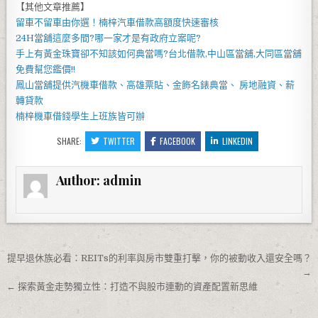
【其他文章推薦】
留車不留車由你選！
楠梓汽車借款
高額度快速審核
24H當舖
這麼多間?哪一家才是有政府立案呢?
手上有黃金珠寶卻不知該如何典當嗎?
台北借款
,
中山區當舖
,
大同區當舖
免費幫您鑑價!!
鳳山當舖
提供汽機車借款、高雄票貼、金飾名錶典當、 房地融資、薪
轉貸款
楠梓機車借錢
學生上班族皆可辦
SHARE:
TWITTER
FACEBOOK
LINKEDIN
Author:
admin
文章導覽
提早退休族必看：REITs的利率與房市雙重打擊，你的被動收入還安全嗎？
→
← 探索黃金走勢獨立性：打造不與股市連動的資產配置新思維