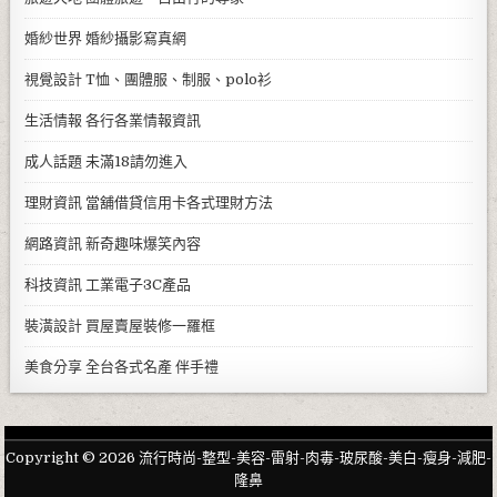
婚紗世界
婚紗攝影寫真網
視覺設計
T恤、團體服、制服、polo衫
生活情報
各行各業情報資訊
成人話題
未滿18請勿進入
理財資訊
當舖借貸信用卡各式理財方法
網路資訊
新奇趣味爆笑內容
科技資訊
工業電子3C產品
裝潢設計
買屋賣屋裝修一羅框
美食分享
全台各式名產 伴手禮
Copyright © 2026 流行時尚-整型-美容-雷射-肉毒-玻尿酸-美白-瘦身-減肥-
隆鼻