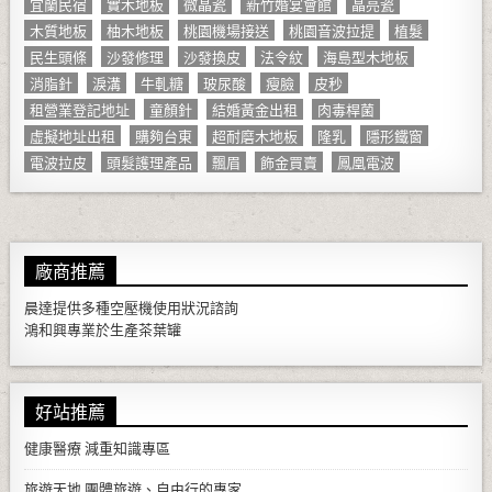
宜蘭民宿
實木地板
微晶瓷
新竹婚宴會館
晶亮瓷
木質地板
柚木地板
桃園機場接送
桃園音波拉提
植髮
民生頭條
沙發修理
沙發換皮
法令紋
海島型木地板
消脂針
淚溝
牛軋糖
玻尿酸
瘦臉
皮秒
租營業登記地址
童顏針
結婚黃金出租
肉毒桿菌
虛擬地址出租
購夠台東
超耐磨木地板
隆乳
隱形鐵窗
電波拉皮
頭髮護理產品
飄眉
飾金買賣
鳳凰電波
廠商推薦
晨達提供多種
空壓機
使用狀況諮詢
鴻和興專業於生產
茶葉罐
好站推薦
健康醫療
減重知識專區
旅遊天地
團體旅遊、自由行的專家