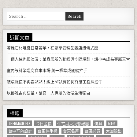
Search for:
近期文章
奢雅石材堆疊日常奢華，在家享受精品飯店級儀式感
一個人住也很浪漫：單身居所的動線與空間規劃，讓小宅成為專屬天堂
室內設計業邁向資本市場 統一標準成關鍵推手
裝潢報價不再霧煞煞！線上AI試算如何終結工程糾紛？
以優雅古典語彙，譜寫一人專屬的浪漫生活獨白
標籤
THERMAGE FLX
今日金價
住宅用火災警報器
佛具
印章
台中室內設計
台東伴手禮
台東名產
台東必買
大圖輸出