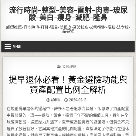
Skip to content
流行時尚-整型-美容-雷射-肉毒-玻尿
酸-美白-瘦身-減肥-隆鼻
威塑推薦-真空除毛-打鼾-狐臭-雙眼皮-音波拉皮-皮秒雷射-瘦臉-法令紋-
晶亮瓷
MENU
POSTED IN
金融理財
提早退休必看！黃金避險功能與
資產配置比例全解析
AUTHOR:
PUBLISHED DATE:
ADMIN
2026-06-15
在規劃提早退休的過程中，許多人急著追求高報酬，卻忽略了資產配置
中最關鍵的一環——避險。黃金，這個千年不變的保值工具，近年在全
球經濟動盪、通膨壓力升溫下，重新成為投資者的避風港。但黃金不只
是買了放著就好，它與其他資產的比例配置，直接決定了你能否在退休
後穩定提領、對抗黑天鵝事件。根據歷史數據，當股票市場崩跌時，黃