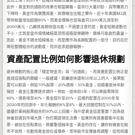
反而上漲了約25%。這種負相關性讓黃金成為對沖系統性風險的利器。
此外，黃金對抗通膨的效果也相當顯著。當央行大量印鈔、貨幣購買力
下降時，黃金作為實體資產，其價格往往隨之攀升。近十年美國M2貨
幣供給量增加超過80%，而黃金價格也從每盎司1200美元漲至約
2000美元，凸顯其長期保值功能。不過要注意的是，黃金短期波動也
不小，尤其是當市場情緒極度恐慌或極度樂觀時，價格可能劇烈震盪。
因此，黃金不適合短線進出，而是應作為長期配置的一部分，目的在於
降低整體組合的波動度，而非追求超額報酬。
資產配置比例如何影響退休規劃
退休規劃的核心是「穩定現金流」與「抗通膨」，而資產配置比例正是
達成這兩點的關鍵。一般建議，距離退休還有10年以上的人，股票配
置可以較高，例如70%股票、20%債券、10%黃金；但隨著退休年齡
接近，黃金比重應逐步調升。例如，退休前5年，可以將股票降至
40%，債券增至40%，黃金提升至20%。這樣的配置在2000年至
2020年的回測中，年化報酬約6%至8%，最大回撤控制在15%以內，
遠優於單純股票組合的30%以上回撤。為什麼黃金這麼重要？因為退
休後若遇到市場大跌，你仍需提領生活費，如果所有資產都集中在股
票，被迫在低點賣出，將嚴重侵蝕本金。黃金的存在，讓你有機會在股
市不佳時，先動用黃金部位或債券，等待股市反彈後再調整，從而保護