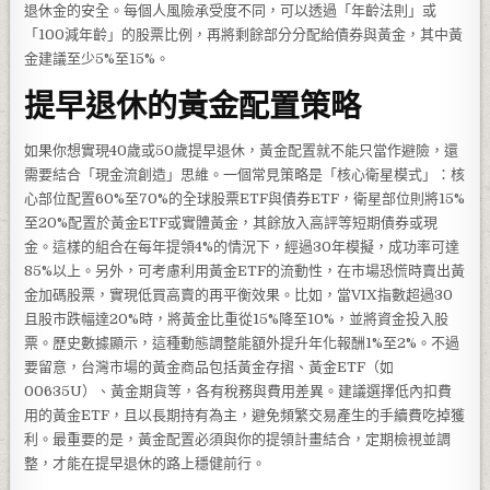
退休金的安全。每個人風險承受度不同，可以透過「年齡法則」或
「100減年齡」的股票比例，再將剩餘部分分配給債券與黃金，其中黃
金建議至少5%至15%。
提早退休的黃金配置策略
如果你想實現40歲或50歲提早退休，黃金配置就不能只當作避險，還
需要結合「現金流創造」思維。一個常見策略是「核心衛星模式」：核
心部位配置60%至70%的全球股票ETF與債券ETF，衛星部位則將15%
至20%配置於黃金ETF或實體黃金，其餘放入高評等短期債券或現
金。這樣的組合在每年提領4%的情況下，經過30年模擬，成功率可達
85%以上。另外，可考慮利用黃金ETF的流動性，在市場恐慌時賣出黃
金加碼股票，實現低買高賣的再平衡效果。比如，當VIX指數超過30
且股市跌幅達20%時，將黃金比重從15%降至10%，並將資金投入股
票。歷史數據顯示，這種動態調整能額外提升年化報酬1%至2%。不過
要留意，台灣市場的黃金商品包括黃金存摺、黃金ETF（如
00635U）、黃金期貨等，各有稅務與費用差異。建議選擇低內扣費
用的黃金ETF，且以長期持有為主，避免頻繁交易產生的手續費吃掉獲
利。最重要的是，黃金配置必須與你的提領計畫結合，定期檢視並調
整，才能在提早退休的路上穩健前行。