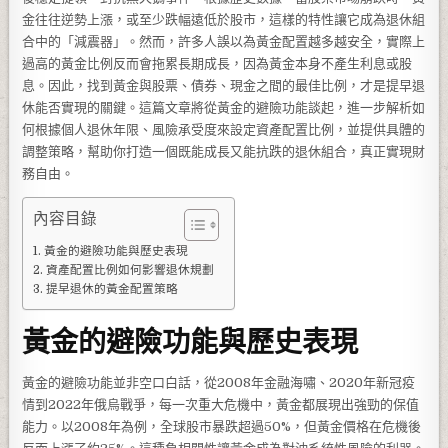
金往往逆勢上漲，或至少跌幅遠低於股市，這樣的特性讓它成為退休組
合中的「減震器」。然而，許多人誤以為黃金配置越多越安全，實際上
過高的黃金比例反而會拖累長期成長，因為黃金本身不產生利息或股
息。因此，找到黃金與股票、債券、現金之間的最佳比例，才是提早退
休能否實現的關鍵。這篇文章將從黃金的避險功能談起，進一步解析如
何根據個人退休年限、風險承受度來設定資產配置比例，並提供具體的
調整策略，幫助你打造一個既能成長又能抗跌的退休組合，真正實現財
務自由。
內容目錄
黃金的避險功能與歷史表現
資產配置比例如何影響退休規劃
提早退休的黃金配置策略
黃金的避險功能與歷史表現
黃金的避險功能並非空口白話，從2008年金融海嘯、2020年新冠疫
情到2022年俄烏戰爭，每一次重大危機中，黃金都展現出強勁的保值
能力。以2008年為例，全球股市暴跌超過50%，但黃金價格在危機後