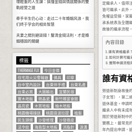
理輕重的人生課：搞懂金錢與情感關係的雙
定繼承人。值得
軌經營之道
皆可繼承。此外
免權益受損，家
牵手半生仍心动：走过二十年婚姻风浪，我
承系統表及全體
们终于学会的相处智慧
故後的繼承流程
夫妻之間別避談錢！釐清金錢法則，才是婚
姻穩固的關鍵
內容目錄
誰有資格繼承
如何計算可繼
標籤
實際申請流程
THERMAGE FLX
今日金價
誰有資
住宅用火災警報器
佛具
印章
台中室內設計
台東伴手禮
台東名產
勞退新制身故後
台東必買
大圖輸出
宜蘭民宿
子女等），第二
實木地板
微晶瓷
新竹婚宴會館
退休基金。申請
晶亮瓷
木質地板
柚木地板
繼承人中有未成
桃園機場接送
桃園音波拉提
植髮
限於勞退新制中
民生頭條
沙發修理
沙發換皮
實務上，最常見
法令紋
海島型木地板
消脂針
淚溝
年內提出申請，