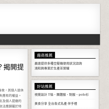
廠商推薦
？揭開提
晨達提供多種
空壓機
使用狀況諮詢
鴻和興專業於生產
茶葉罐
好站推薦
身故，其個人退休
視覺設計
T恤、團體服、制服、polo衫
失應有的權益。
主及個人提繳的
美食分享
全台各式名產 伴手禮
依法應歸屬於特