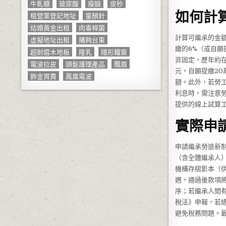
牛軋糖
玻尿酸
瘦臉
皮秒
如何計
租營業登記地址
童顏針
結婚黃金出租
肉毒桿菌
計算可繼承的金
虛擬地址出租
購夠台東
繳的6%（或自
超耐磨木地板
隆乳
隱形鐵窗
非固定，歷年約在
電波拉皮
頭髮護理產品
飄眉
元，自願提繳20
飾金買賣
鳳凰電波
額。此外，若勞
利息時，需注意
提供的線上試算
實際申
申請繼承勞退新制
（含全體繼承人）
機構存摺影本（
週，通過後款項
序；若繼承人間
稅法》申報，若總
避免稅務問題。