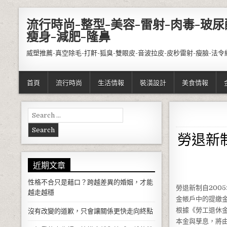
Skip to content
流行時尚-整型-美容-雷射-肉毒-玻尿
瘦身-減肥-隆鼻
威塑推薦-真空除毛-打鼾-狐臭-雙眼皮-音波拉皮-皮秒雷射-瘦臉-法令
首頁
流行時尚
生活情報
裝潢設計
美食情報
Search for:
勞退新
近期文章
性格不合只是藉口？跨越差異的婚姻，才能
勞退新制自200
越走越穩
金帳戶中的提繳
根據《勞工退休
沒有改變的道歉，只會讓關係更快走向終點
本金與孳息，將