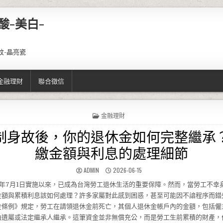
酸-美白-
紋-晶亮瓷
金融理財
聯合徵信
POSTED IN
金融理財
制身故後，你的退休金如何完整繼承
繳金額與利息的處理細節
AUTHOR:
PUBLISHED DATE:
ADMIN
2026-06-15
5年7月1日實施以來，已成為台灣勞工退休生活的重要保障。然而，當勞工不幸
金額與累積利息該如何處理？許多家屬對此感到困惑，甚至可能因不諳程序而錯
金條例》規定，勞工在請領退休金前死亡，其個人退休金帳戶內的金額，包括僱
由遺屬或法定繼承人繼承。這筆資金並非無償充公，而是勞工生前累積的財產，