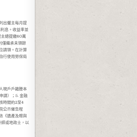
列出僱主每月提
積利息。收益率並
主總提繳60萬
則僅繼承未領餘
位請領。在計算
自行使用勞保局
承人現戶戶籍謄本
請）；5. 金融
核時間約2至4
院公示催告程
依《遺產及贈與
計師或地政士，以