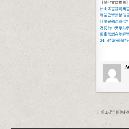
【其他文章推薦
松山區當舖
可典
專業
公營當舖
借
什麼是
動產質借
?
為何
台中支票貼
屏東當舖
在地經
24小時當舖
隨時
A
文章導覽
← 勞工提早退休必