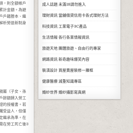
領，則全額帳戶
成人話題
未滿18請勿進入
累計金額。為避
理財資訊
當舖借貸信用卡各式理財方法
戶戶籍謄本、繼
解析勞退新制身
科技資訊
工業電子3C產品
生活情報
各行各業情報資訊
旅遊天地
團體旅遊、自由行的專家
網路資訊
新奇趣味爆笑內容
裝潢設計
買屋賣屋裝修一羅框
健康醫療
減重知識專區
親屬（子女、孫
婚紗世界
婚紗攝影寫真網
戶餘額歸入勞工
證的授權書。若
囑受益人，但僅
定繼承為準。在
需在勞工死亡後3