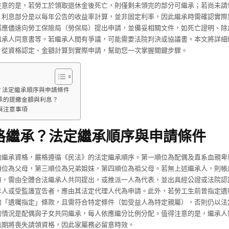
注意的是，若勞工於領取退休金後死亡，則僅剩未領完的部分可繼承；若尚未請
，利息部分是以每年公告的收益率計算，並非固定利率，因此繼承時需確認實際
屬應儘速向勞工保險局（勞保局）提出申請，並備妥相關文件，如死亡證明、除
繼承人同意書等。若繼承人間有爭議，可能需要法院判決或協議書。本文將詳細
，從資格認定、金額計算到實際申請，幫助您一次掌握關鍵步驟。
？法定繼承順序與申請條件
承的提繳金額與利息？
與注意事項
格繼承？法定繼承順序與申請條件
的繼承資格，嚴格遵循《民法》的法定繼承順序。第一順位為配偶及直系血親卑
順位為父母，第三順位為兄弟姐妹，第四順位為祖父母。若無上述繼承人，則帳
時，需由全體合法繼承人共同提出，或推派一人為代表，並出具經公證或法院認
年人或受監護宣告者，應由其法定代理人代為申請。此外，若勞工生前曾指定遺
的「遺囑指定」條款，且需符合特定條件（如受益人為特定親屬），否則仍以法
的情況是配偶與子女共同繼承，每人依應繼分比例分配。值得注意的是，繼承人
逾期將喪失請領資格，因此家屬務必留意時效。