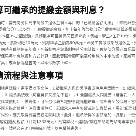
算可繼承的提繳金額與利息？
額時，需先向勞保局申請勞工退休金個人專戶的「已繳納金額明細」。該明細會
願提繳部分）以及勞工自願提繳的金額，加上每年依勞動部公告收益率計算的累
1%至3%之間波動，具體數字可至勞保局官網查詢。例如，勞工A工作10年，僱
萬元，累計利息10萬元，則總繼承金額為90萬元。若勞工曾領取部分退休金，
工同時有舊制保留年資，則新制帳戶與舊制帳戶分開計算，舊制部分需向事業單
勞保局每年會以複利方式計算，因此實際金額可能高於單純的本金加總。家屬可
工具，或直接臨櫃查詢，以確保數字正確。
請流程與注意事項
帳戶餘額，需準備以下文件：1. 被繼承人死亡證明書或除戶戶籍謄本；2. 繼
；3. 繼承系統表（可至勞保局網站下載）；4. 全體繼承人同意書（若委託一人申
供匯款使用）。備齊後，可至勞保局各地辦事處臨櫃辦理，或郵寄至勞保局。審
將匯入指定帳戶。注意事項包括：若繼承人中有失蹤或無法聯繫者，需先辦理法
有糾紛，應先取得協議書或法院判決。此外，繼承所得的金額屬於「遺產」，需
額超過免稅額（目前1,333萬元）則需課稅。建議家屬在申請前先諮詢專業會
最後，請務必在3年內完成申請，以免權益喪失。