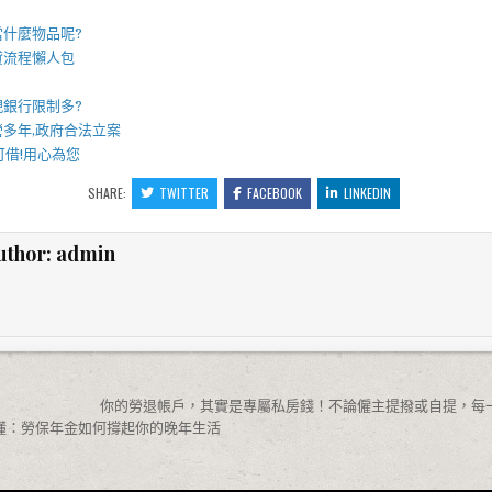
】
當什麼物品呢?
貸流程懶人包
現
銀行限制多?
營多年,政府合法立案
可借!用心為您
SHARE:
TWITTER
FACEBOOK
LINKEDIN
uthor:
admin
你的勞退帳戶，其實是專屬私房錢！不論僱主提撥或自提，每一
懂：勞保年金如何撐起你的晚年生活