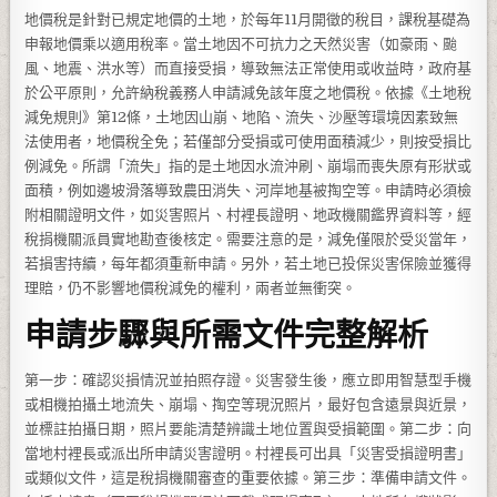
地價稅是針對已規定地價的土地，於每年11月開徵的稅目，課稅基礎為
申報地價乘以適用稅率。當土地因不可抗力之天然災害（如豪雨、颱
風、地震、洪水等）而直接受損，導致無法正常使用或收益時，政府基
於公平原則，允許納稅義務人申請減免該年度之地價稅。依據《土地稅
減免規則》第12條，土地因山崩、地陷、流失、沙壓等環境因素致無
法使用者，地價稅全免；若僅部分受損或可使用面積減少，則按受損比
例減免。所謂「流失」指的是土地因水流沖刷、崩塌而喪失原有形狀或
面積，例如邊坡滑落導致農田消失、河岸地基被掏空等。申請時必須檢
附相關證明文件，如災害照片、村裡長證明、地政機關鑑界資料等，經
稅捐機關派員實地勘查後核定。需要注意的是，減免僅限於受災當年，
若損害持續，每年都須重新申請。另外，若土地已投保災害保險並獲得
理賠，仍不影響地價稅減免的權利，兩者並無衝突。
申請步驟與所需文件完整解析
第一步：確認災損情況並拍照存證。災害發生後，應立即用智慧型手機
或相機拍攝土地流失、崩塌、掏空等現況照片，最好包含遠景與近景，
並標註拍攝日期，照片要能清楚辨識土地位置與受損範圍。第二步：向
當地村裡長或派出所申請災害證明。村裡長可出具「災害受損證明書」
或類似文件，這是稅捐機關審查的重要依據。第三步：準備申請文件。