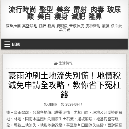
Skip to content
流行時尚-整型-美容-雷射-肉毒-玻尿
酸-美白-瘦身-減肥-隆鼻
威塑推薦-真空除毛-打鼾-狐臭-雙眼皮-音波拉皮-皮秒雷射-瘦臉-法令紋-
晶亮瓷
MENU
POSTED IN
生活情報
豪雨沖刷土地流失別慌！地價稅
減免申請全攻略，教你省下冤枉
錢
AUTHOR:
PUBLISHED DATE:
ADMIN
2026-06-17
連日豪雨肆虐，台灣各地傳出嚴重災情，尤其山區、坡地及河岸邊的農
地、林地，因雨水猛烈沖刷而發生土石流、邊坡崩塌、地基掏空等現
象，導致土地流失、地形地貌改變，甚至整片田園消失無蹤。面對這樣