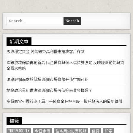
Search for:
近期文章
吸收穩定資金 純網銀祭高利優惠搶攻客戶存款
國銀放款餘額再創新高 民企備貨與個人借貸雙強勁 反映經濟動能與資
金需求熱絡
匯率評價面處於低檔 新興市場貨幣升值空間可期
地緣政治重組供應鏈 新興市場股債迎來黃金機遇？
多貸同堂引爆錢潮！單月千億資金狂押台股，散戶與法人的最新算盤
標籤
THERMAGE FLX
今日金價
住宅用火災警報器
佛具
印章