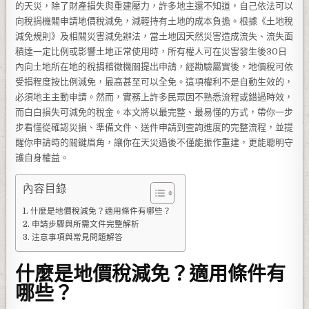
的天災，除了財產損失與重建壓力，許多地主還不知道，自己依法可以
向稅捐機關申請地價稅減免，減輕持有土地的成本負擔。根據《土地稅
減免規則》及相關災害減免辦法，當土地因天然災害造成流失、流失面
積達一定比例或影響土地正常使用時，所有權人可在災害發生後30日
內向土地所在地的稅捐稽徵機關提出申請，經勘驗屬實後，地價稅可依
受損程度按比例減免，最高甚至可以全免。這項權利不是自動生效的，
必須地主主動申請。然而，實務上許多民眾因不熟悉流程或錯過時效，
而白白損失可減免的稅金。本文將以最完整、最易懂的方式，帶你一步
步看懂從確認災損、準備文件、送件申請到查詢進度的完整流程，並提
醒你申請時的關鍵眉角，讓你在天災過後不僅能振作重建，更能聰明守
護自身權益。
內容目錄
什麼是地價稅減免？適用條件有哪些？
申請步驟與所需文件完整解析
注意事項與常見問題解答
什麼是地價稅減免？適用條件有
哪些？