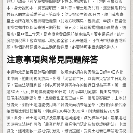
包括申請書（可至稅捐機關網站下載或現場索取）、土地所有權狀影
本、身分證影本、災害證明書、照片等。若土地為共有，還需檢附其他
共有人同意書或委託書。第四步：於災害發生後30日內，親自或郵寄
至土地所在地的稅捐稽徵機關（如地方稅務局、稅捐處）申請。建議使
用掛號郵件以保留寄送日期證據。第五步：等待稅捐機關派員勘查，通
常需7至14個工作天，勘查後會發函通知核定結果。若申請通過，該年
度地價稅單上會直接顯示減免後金額；若未通過，可依法申請復查或訴
願。整個過程建議地主主動追蹤進度，必要時可電話詢問承辦人。
注意事項與常見問題解答
申請時效是最容易忽略的關鍵：依規定必須在災害發生日起30日內提
出申請，逾期將視同放棄。所謂「災害發生日」以實際災害發生日期為
準，若無法明確判斷，則以可證明災害存在的最近日期為基準。萬一錯
過30天，仍可於地價稅開徵40日前（約每年9月底前）提出補申請，
但僅能追溯到當年度，且需提出正當理由。另一個常見疑問是：土地部
分流失，剩餘土地還能使用嗎？若流失面積未達全部，按剩餘面積佔原
始面積比例計算稅額，例如原100坪流失30坪，則地價稅按70%課
徵。此外，若土地同時涉及農業用地與建地，減免標準不同，農業用地
因災害無法耕作可依「農業用地作農業使用認定及核發證明辦法」申請
減免，建地則依一般地價稅規則。最後提醒，受災土地若已申請地價稅