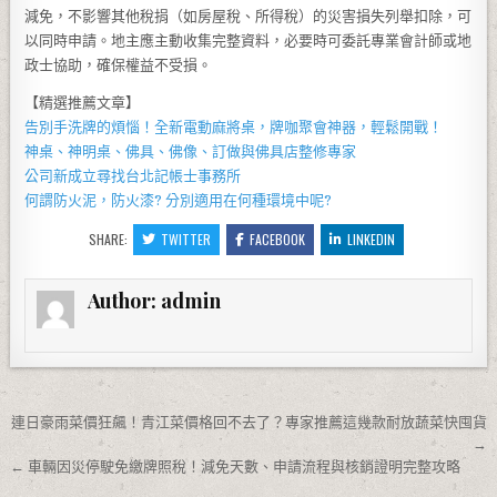
減免，不影響其他稅捐（如房屋稅、所得稅）的災害損失列舉扣除，可
以同時申請。地主應主動收集完整資料，必要時可委託專業會計師或地
政士協助，確保權益不受損。
【精選推薦文章】
告別手洗牌的煩惱！全新
電動麻將桌
，牌咖聚會神器，輕鬆開戰！
神桌、
神明桌
、
佛具
、佛像、訂做與
佛具店
整修專家
公司新成立尋找
台北記帳士事務所
何謂
防火泥
，
防火漆
? 分別適用在何種環境中呢?
SHARE:
TWITTER
FACEBOOK
LINKEDIN
Author:
admin
文章導覽
連日豪雨菜價狂飆！青江菜價格回不去了？專家推薦這幾款耐放蔬菜快囤貨
→
← 車輛因災停駛免繳牌照稅！減免天數、申請流程與核銷證明完整攻略