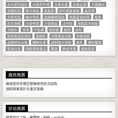
台中室內設計
台東伴手禮
台東名產
台東必買
大圖輸出
宜蘭民宿
實木地板
微晶瓷
新竹婚宴會館
晶亮瓷
木質地板
柚木地板
桃園機場接送
桃園音波拉提
植髮
民生頭條
沙發修理
沙發換皮
法令紋
海島型木地板
消脂針
淚溝
牛軋糖
玻尿酸
瘦臉
皮秒
租營業登記地址
童顏針
結婚黃金出租
肉毒桿菌
虛擬地址出租
購夠台東
超耐磨木地板
隆乳
隱形鐵窗
電波拉皮
頭髮護理產品
飄眉
飾金買賣
鳳凰電波
廠商推薦
晨達提供多種
空壓機
使用狀況諮詢
鴻和興專業於生產
茶葉罐
好站推薦
視覺設計
T恤、團體服、制服、polo衫