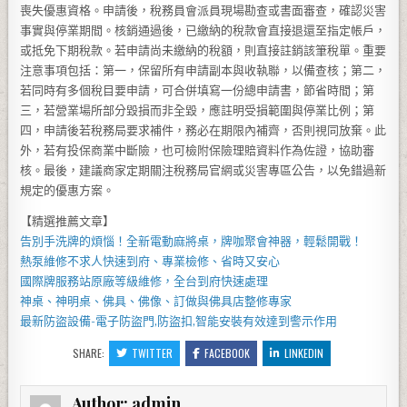
喪失優惠資格。申請後，稅務員會派員現場勘查或書面審查，確認災害
事實與停業期間。核銷通過後，已繳納的稅款會直接退還至指定帳戶，
或抵免下期稅款。若申請尚未繳納的稅額，則直接註銷該筆稅單。重要
注意事項包括：第一，保留所有申請副本與收執聯，以備查核；第二，
若同時有多個稅目要申請，可合併填寫一份總申請書，節省時間；第
三，若營業場所部分毀損而非全毀，應註明受損範圍與停業比例；第
四，申請後若稅務局要求補件，務必在期限內補齊，否則視同放棄。此
外，若有投保商業中斷險，也可檢附保險理賠資料作為佐證，協助審
核。最後，建議商家定期關注稅務局官網或災害專區公告，以免錯過新
規定的優惠方案。
【精選推薦文章】
告別手洗牌的煩惱！全新
電動麻將桌
，牌咖聚會神器，輕鬆開戰！
熱泵維修
不求人快速到府、專業檢修、省時又安心
國際牌服務站
原廠等級維修，全台到府快速處理
神桌、
神明桌
、
佛具
、佛像、訂做與
佛具店
整修專家
最新防盜設備-
電子防盜門
,
防盜扣
,智能安裝有效達到警示作用
SHARE:
TWITTER
FACEBOOK
LINKEDIN
Author:
admin