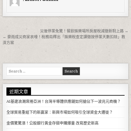
文章導覽
災後停業免驚！餐飲娛樂場所房屋稅減徵新制上路 →
← 豪雨成災商家哀嚎！稅務局釋出「娛樂稅查定課徵按停業天數扣除」救
濟方案
Search for:
近期文章
AI基建浪潮席捲亞洲！台灣半導體供應鏈如何搶佔下一波兆元商機？
全球貿易重組下的新贏家：新興市場如何吸引全球資金大遷徙？
金價驚驚漲！公股銀行黃金存摺申購爆量 改寫歷史新高