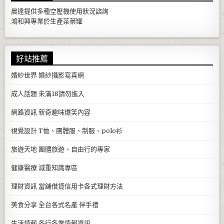
晨達提供多種
空壓機
使用狀況諮詢
鴻和興專業於生產
茶葉罐
好站推薦
婚紗世界
婚紗攝影寫真網
成人話題
未滿18請勿進入
網路資訊
新奇趣味爆笑內容
視覺設計
T恤、團體服、制服、polo衫
旅遊天地
團體旅遊、自由行的專家
健康醫療
減重知識專區
理財資訊
當舖借貸信用卡各式理財方法
美食分享
全台各式名產 伴手禮
生活情報
各行各業情報資訊