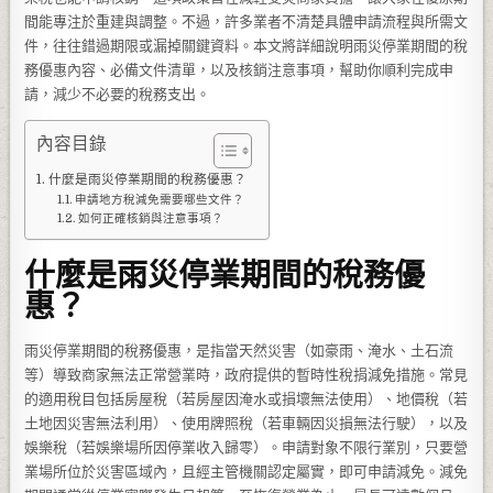
間能專注於重建與調整。不過，許多業者不清楚具體申請流程與所需文
件，往往錯過期限或漏掉關鍵資料。本文將詳細說明雨災停業期間的稅
務優惠內容、必備文件清單，以及核銷注意事項，幫助你順利完成申
請，減少不必要的稅務支出。
內容目錄
什麼是雨災停業期間的稅務優惠？
申請地方稅減免需要哪些文件？
如何正確核銷與注意事項？
什麼是雨災停業期間的稅務優
惠？
雨災停業期間的稅務優惠，是指當天然災害（如豪雨、淹水、土石流
等）導致商家無法正常營業時，政府提供的暫時性稅捐減免措施。常見
的適用稅目包括房屋稅（若房屋因淹水或損壞無法使用）、地價稅（若
土地因災害無法利用）、使用牌照稅（若車輛因災損無法行駛），以及
娛樂稅（若娛樂場所因停業收入歸零）。申請對象不限行業別，只要營
業場所位於災害區域內，且經主管機關認定屬實，即可申請減免。減免