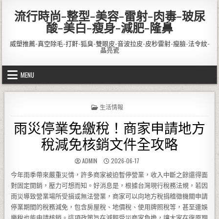
Skip to content
流行時尚-整型-美容-雷射-肉毒-玻尿
酸-美白-瘦身-減肥-隆鼻
威塑推薦-真空除毛-打鼾-狐臭-雙眼皮-音波拉皮-皮秒雷射-瘦臉-法令紋-
晶亮瓷
MENU
POSTED IN
生活情報
雨災停業免繳稅！商家申請地方
稅減免核銷文件全攻略
AUTHOR:
PUBLISHED DATE:
ADMIN
2026-06-17
今年雨季帶來嚴重災情，許多商家被迫暫停營業，收入中斷之餘還得面
對固定開銷，壓力可想而知。好消息是，根據台灣現行稅務法規，若因
雨災導致營業場所受損或無法營業，商家可以向地方稅捐稽徵機關申請
停業期間的稅務減免，包含房屋稅、地價稅、使用牌照稅等，甚至連娛
樂稅也能申請核銷。這項政策旨在減輕受災商家負擔，讓大家在復原期