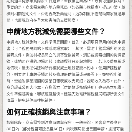
期間通常從停業實際發生日起算，至恢復營業為止，最長可達數個月。
重要的是，商家需主動向地方稅務局（如各縣市稅捐處）提出申請，並
檢附相關證明文件，否則視為放棄權利。這項制度不僅幫助商家度過難
關，也展現政府在重大災害時的支援態度。
申請地方稅減免需要哪些文件？
申請地方稅減免時，文件準備是關鍵。首先，必須填寫專用的減免申請
書（可至稅務局網站下載或現場索取）。其次，需附上營業場所的災害
證明文件，例如村裡長開立的災害受損證明、消防或警察機關的災情記
錄、或拍照存證的現場照片（建議標註日期與地點）。若涉及房屋稅或
地價稅，還需提供建物所有權狀或土地登記謄本影本。使用牌照稅部
分，則要附上車輛受損照片及修理廠估價單或報廢證明。娛樂稅申請
時，需檢附停業期間的營業日報表或收支明細，證明收入為零。此外，
身分證或公司大小章、存摺影本（供退款或核銷使用）也是基本配備。
文件準備越齊全，審核速度越快。建議先致電所屬稅務局確認所需文件
清單，避免缺件而往返補件。
如何正確核銷與注意事項？
核銷階段，商家需特別注意時間與程序。一般來說，災害發生後應在
30日內（部分稅目可延長至60日）向稅務局提出書面申請，逾期可能