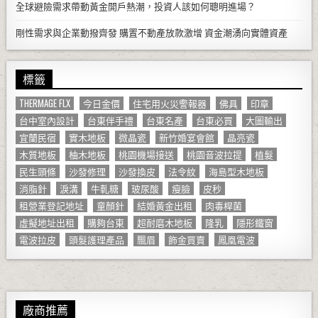
全球避險需求帶動黃金開戶熱潮，投資人該如何聰明進場？
剛性需求與企業動撥齊發 購置不動產放款激增 資金潮湧向實體資產
標籤
THERMAGE FLX
今日金價
住宅用火災警報器
佛具
印章
台中室內設計
台東伴手禮
台東名產
台東必買
大圖輸出
宜蘭民宿
實木地板
微晶瓷
新竹婚宴會館
晶亮瓷
木質地板
柚木地板
桃園機場接送
桃園音波拉提
植髮
民生頭條
沙發修理
沙發換皮
法令紋
海島型木地板
消脂針
淚溝
牛軋糖
玻尿酸
瘦臉
皮秒
租營業登記地址
童顏針
結婚黃金出租
肉毒桿菌
虛擬地址出租
購夠台東
超耐磨木地板
隆乳
隱形鐵窗
電波拉皮
頭髮護理產品
飄眉
飾金買賣
鳳凰電波
廠商推薦